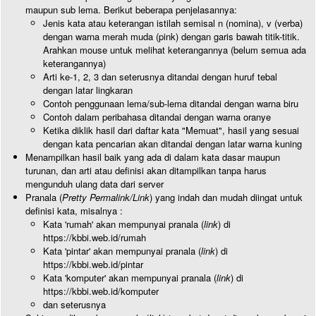
maupun sub lema. Berikut beberapa penjelasannya:
Jenis kata atau keterangan istilah semisal n (nomina), v (verba)
dengan warna merah muda (pink) dengan garis bawah titik-titik.
Arahkan mouse untuk melihat keterangannya (belum semua ada
keterangannya)
Arti ke-1, 2, 3 dan seterusnya ditandai dengan huruf tebal
dengan latar lingkaran
Contoh penggunaan lema/sub-lema ditandai dengan warna biru
Contoh dalam peribahasa ditandai dengan warna oranye
Ketika diklik hasil dari daftar kata "Memuat", hasil yang sesuai
dengan kata pencarian akan ditandai dengan latar warna kuning
Menampilkan hasil baik yang ada di dalam kata dasar maupun
turunan, dan arti atau definisi akan ditampilkan tanpa harus
mengunduh ulang data dari server
Pranala (
Pretty Permalink/Link
) yang indah dan mudah diingat untuk
definisi kata, misalnya :
Kata 'rumah' akan mempunyai pranala (
link
) di
https://kbbi.web.id/rumah
Kata 'pintar' akan mempunyai pranala (
link
) di
https://kbbi.web.id/pintar
Kata 'komputer' akan mempunyai pranala (
link
) di
https://kbbi.web.id/komputer
dan seterusnya