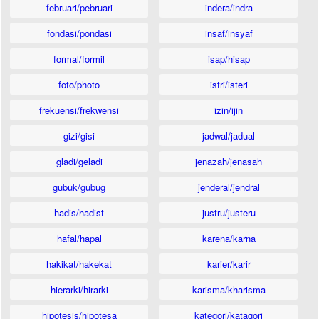
februari/pebruari
indera/indra
fondasi/pondasi
insaf/insyaf
formal/formil
isap/hisap
foto/photo
istri/isteri
frekuensi/frekwensi
izin/ijin
gizi/gisi
jadwal/jadual
gladi/geladi
jenazah/jenasah
gubuk/gubug
jenderal/jendral
hadis/hadist
justru/justeru
hafal/hapal
karena/karna
hakikat/hakekat
karier/karir
hierarki/hirarki
karisma/kharisma
hipotesis/hipotesa
kategori/katagori