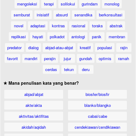
mengoleksi
terapi
solilokui
gurindam
monolog
semburat
inisiatif
absurd
senandika
berkonsultasi
novel
adaptasi
kontras
rasional
toraks
abstrak
replikasi
hayati
polkadot
antologi
panik
membran
predator
dialog
abjad-atau-abjat
kreatif
populasi
rajin
favorit
mandiri
perajin
jujur
gundah
optimis
ramah
cerdas
tekun
deru
★ Mana penulisan kata yang benar?
abjad/abjat
biosfer/biosfir
akte/akta
blanko/blangko
aktivitas/aktifitas
cabai/cabe
akidah/aqidah
cendekiawan/cendikiawan