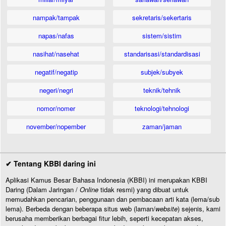
nampak/tampak
sekretaris/sekertaris
napas/nafas
sistem/sistim
nasihat/nasehat
standarisasi/standardisasi
negatif/negatip
subjek/subyek
negeri/negri
teknik/tehnik
nomor/nomer
teknologi/tehnologi
november/nopember
zaman/jaman
✔ Tentang KBBI daring ini
Aplikasi Kamus Besar Bahasa Indonesia (KBBI) ini merupakan KBBI
Daring (Dalam Jaringan /
Online
tidak resmi) yang dibuat untuk
memudahkan pencarian, penggunaan dan pembacaan arti kata (lema/sub
lema). Berbeda dengan beberapa situs web (laman/
website
) sejenis, kami
berusaha memberikan berbagai fitur lebih, seperti kecepatan akses,