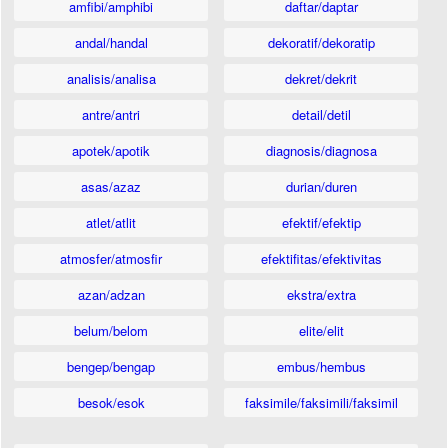
amfibi/amphibi
daftar/daptar
andal/handal
dekoratif/dekoratip
analisis/analisa
dekret/dekrit
antre/antri
detail/detil
apotek/apotik
diagnosis/diagnosa
asas/azaz
durian/duren
atlet/atlit
efektif/efektip
atmosfer/atmosfir
efektifitas/efektivitas
azan/adzan
ekstra/extra
belum/belom
elite/elit
bengep/bengap
embus/hembus
besok/esok
faksimile/faksimili/faksimil