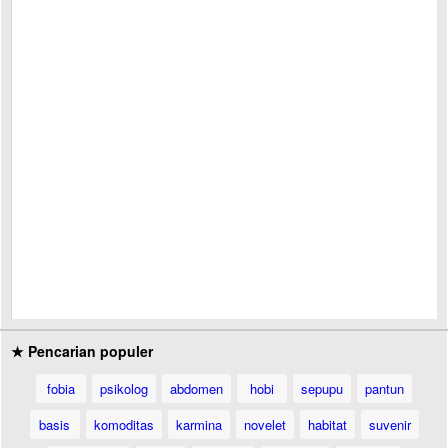
★ Pencarian populer
fobia
psikolog
abdomen
hobi
sepupu
pantun
basis
komoditas
karmina
novelet
habitat
suvenir