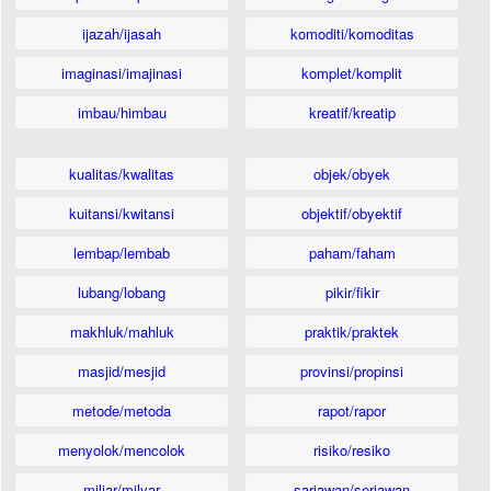
ijazah/ijasah
komoditi/komoditas
imaginasi/imajinasi
komplet/komplit
imbau/himbau
kreatif/kreatip
kualitas/kwalitas
objek/obyek
kuitansi/kwitansi
objektif/obyektif
lembap/lembab
paham/faham
lubang/lobang
pikir/fikir
makhluk/mahluk
praktik/praktek
masjid/mesjid
provinsi/propinsi
metode/metoda
rapot/rapor
menyolok/mencolok
risiko/resiko
miliar/milyar
sariawan/seriawan