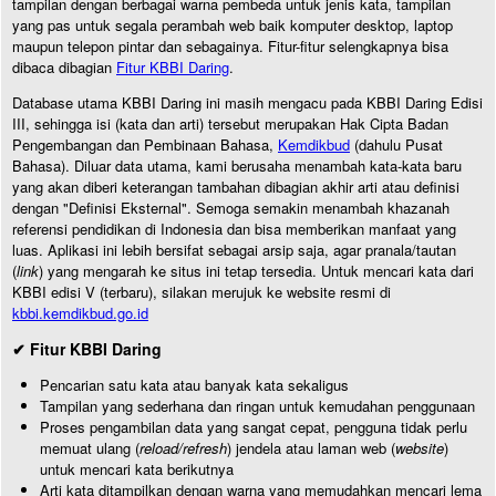
tampilan dengan berbagai warna pembeda untuk jenis kata, tampilan
yang pas untuk segala perambah web baik komputer desktop, laptop
maupun telepon pintar dan sebagainya. Fitur-fitur selengkapnya bisa
dibaca dibagian
Fitur KBBI Daring
.
Database utama KBBI Daring ini masih mengacu pada KBBI Daring Edisi
III, sehingga isi (kata dan arti) tersebut merupakan Hak Cipta Badan
Pengembangan dan Pembinaan Bahasa,
Kemdikbud
(dahulu Pusat
Bahasa). Diluar data utama, kami berusaha menambah kata-kata baru
yang akan diberi keterangan tambahan dibagian akhir arti atau definisi
dengan "Definisi Eksternal". Semoga semakin menambah khazanah
referensi pendidikan di Indonesia dan bisa memberikan manfaat yang
luas. Aplikasi ini lebih bersifat sebagai arsip saja, agar pranala/tautan
(
link
) yang mengarah ke situs ini tetap tersedia. Untuk mencari kata dari
KBBI edisi V (terbaru), silakan merujuk ke website resmi di
kbbi.kemdikbud.go.id
✔ Fitur KBBI Daring
Pencarian satu kata atau banyak kata sekaligus
Tampilan yang sederhana dan ringan untuk kemudahan penggunaan
Proses pengambilan data yang sangat cepat, pengguna tidak perlu
memuat ulang (
reload/refresh
) jendela atau laman web (
website
)
untuk mencari kata berikutnya
Arti kata ditampilkan dengan warna yang memudahkan mencari lema