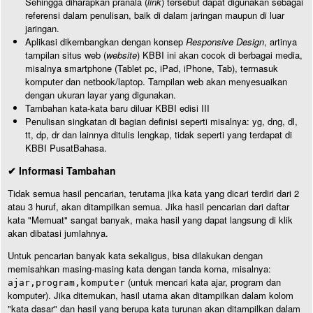
Sehingga diharapkan pranala (
link
) tersebut dapat digunakan sebagai
referensi dalam penulisan, baik di dalam jaringan maupun di luar
jaringan.
Aplikasi dikembangkan dengan konsep
Responsive Design
, artinya
tampilan situs web (
website
) KBBI ini akan cocok di berbagai media,
misalnya smartphone (Tablet pc, iPad, iPhone, Tab), termasuk
komputer dan netbook/laptop. Tampilan web akan menyesuaikan
dengan ukuran layar yang digunakan.
Tambahan kata-kata baru diluar KBBI edisi III
Penulisan singkatan di bagian definisi seperti misalnya: yg, dng, dl,
tt, dp, dr dan lainnya ditulis lengkap, tidak seperti yang terdapat di
KBBI PusatBahasa.
✔ Informasi Tambahan
Tidak semua hasil pencarian, terutama jika kata yang dicari terdiri dari 2
atau 3 huruf, akan ditampilkan semua. Jika hasil pencarian dari daftar
kata "Memuat" sangat banyak, maka hasil yang dapat langsung di klik
akan dibatasi jumlahnya.
Untuk pencarian banyak kata sekaligus, bisa dilakukan dengan
memisahkan masing-masing kata dengan tanda koma, misalnya:
(untuk mencari kata ajar, program dan
ajar,program,komputer
komputer). Jika ditemukan, hasil utama akan ditampilkan dalam kolom
"kata dasar" dan hasil yang berupa kata turunan akan ditampilkan dalam