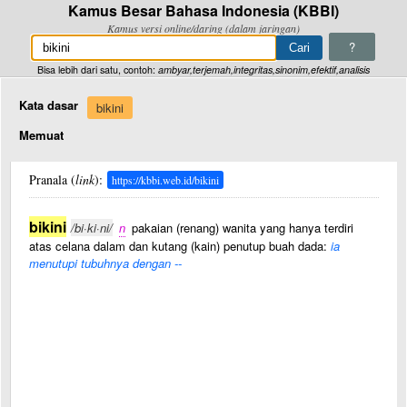
Kamus Besar Bahasa Indonesia (KBBI)
Kamus versi online/daring (dalam jaringan)
?
Bisa lebih dari satu, contoh:
ambyar,terjemah,integritas,sinonim,efektif,analisis
Kata dasar
bikini
Memuat
Pranala (
link
):
https://kbbi.web.id/bikini
bikini
/bi·ki·ni/
n
pakaian (renang) wanita yang hanya terdiri
atas celana dalam dan kutang (kain) penutup buah dada:
ia
menutupi tubuhnya dengan --