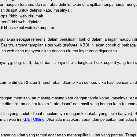
r maupun turunan, dan arti atau definisi akan ditampilkan tanpa harus mengu
h diingat untuk definisi kata, misalnya :
 https://kbbi.web.id/rumah
https://kbbi.web.id/pintar
 di https://kbbi.web.id/komputer
igunakan sebagai referensi dalam penulisan, baik di dalam jaringan maupun di 
 Design
, artinya tampilan situs web (
website
) KBBI ini akan cocok di berbaga
ilan web akan menyesuaikan dengan ukuran layar yang digunakan.
nya: yg, dng, dl, tt, dp, dr dan lainnya ditulis lengkap, tidak seperti yang te
cari terdiri dari 2 atau 3 huruf, akan ditampilkan semua. Jika hasil pencarian
an dengan memisahkan masing-masing kata dengan tanda koma, misalnya:
aj
an ditampilkan dalam kolom "kata dasar" dan hasil yang berupa kata turuna
I Offline yang sudah dibuat sebelumnya (dengan kosakata yang lebih banyak). 
aman web ini
KBBI Offline
. Jika ada masukan, saran dan perbaikan terhadap kb
nyaring iklan yang tampil agar tetap menampilkan iklan yang pantas. Tetapi j