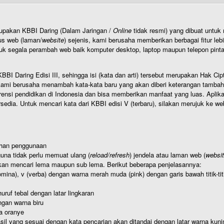
rupakan KBBI Daring (Dalam Jaringan /
Online
tidak resmi) yang dibuat unt
us web (laman/
website
) sejenis, kami berusaha memberikan berbagai fitur leb
uk segala perambah web baik komputer desktop, laptop maupun telepon pintar 
BI Daring Edisi III, sehingga isi (kata dan arti) tersebut merupakan Hak
ami berusaha menambah kata-kata baru yang akan diberi keterangan tambahan d
 pendidikan di Indonesia dan bisa memberikan manfaat yang luas. Aplikasi i
rsedia. Untuk mencari kata dari KBBI edisi V (terbaru), silakan merujuk ke we
ahan penggunaan
una tidak perlu memuat ulang (
reload/refresh
) jendela atau laman web (
websi
kan mencari lema maupun sub lema. Berikut beberapa penjelasannya:
nomina), v (verba) dengan warna merah muda (pink) dengan garis bawah titik-
uruf tebal dengan latar lingkaran
gan warna biru
a oranye
hasil yang sesuai dengan kata pencarian akan ditandai dengan latar warna kuni