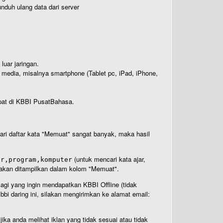
nduh ulang data dari server
luar jaringan.
i media, misalnya smartphone (Tablet pc, iPad, iPhone,
rdapat di KBBI PusatBahasa.
 dari daftar kata "Memuat" sangat banyak, maka hasil
(untuk mencari kata ajar,
ar,program,komputer
n akan ditampilkan dalam kolom "Memuat".
Bagi yang ingin mendapatkan KBBI Offline (tidak
bi daring ini, silakan mengirimkan ke alamat email:
ika anda melihat iklan yang tidak sesuai atau tidak