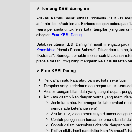
✔ Tentang KBBI daring ini
Aplikasi Kamus Besar Bahasa Indonesia (KBBI) ini me
arti kata (lema/sub lema). Berbeda dengan beberapa sit
warna pembeda untuk jenis kata, tampilan yang pas unt
dibagian
Fitur KBBI Daring
.
Database utama KBBI Daring ini masih mengacu pada KB
Kemdikbud
(dahulu Pusat Bahasa). Diluar data utama, k
Eksternal". Semoga semakin menambah khazanah referensi
pranala/tautan (
link
) yang mengarah ke situs ini tetap te
✔ Fitur KBBI Daring
Pencarian satu kata atau banyak kata sekaligus
Tampilan yang sederhana dan ringan untuk kemud
Proses pengambilan data yang sangat cepat, pengg
Arti kata ditampilkan dengan warna yang memudah
Jenis kata atau keterangan istilah semisal n (
semua ada keterangannya)
Arti ke-1, 2, 3 dan seterusnya ditandai dengan h
Contoh penggunaan lema/sub-lema ditandai den
Contoh dalam peribahasa ditandai dengan warn
Ketika diklik hasil dari daftar kata "Memuat", 