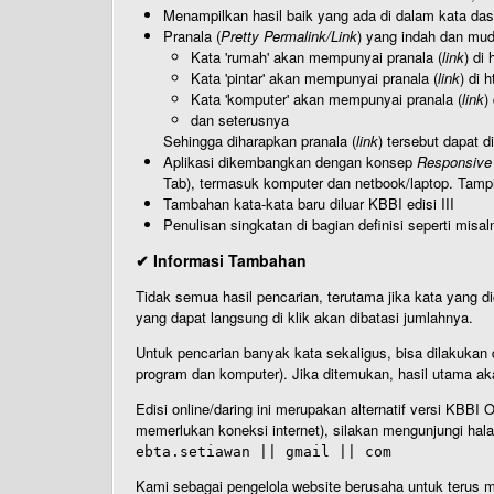
Menampilkan hasil baik yang ada di dalam kata dasa
Pranala (
Pretty Permalink/Link
) yang indah dan muda
Kata 'rumah' akan mempunyai pranala (
link
) di
Kata 'pintar' akan mempunyai pranala (
link
) di 
Kata 'komputer' akan mempunyai pranala (
link
)
dan seterusnya
Sehingga diharapkan pranala (
link
) tersebut dapat d
Aplikasi dikembangkan dengan konsep
Responsive
Tab), termasuk komputer dan netbook/laptop. Tamp
Tambahan kata-kata baru diluar KBBI edisi III
Penulisan singkatan di bagian definisi seperti misal
✔ Informasi Tambahan
Tidak semua hasil pencarian, terutama jika kata yang di
yang dapat langsung di klik akan dibatasi jumlahnya.
Untuk pencarian banyak kata sekaligus, bisa dilakuk
program dan komputer). Jika ditemukan, hasil utama ak
Edisi online/daring ini merupakan alternatif versi KBB
memerlukan koneksi internet), silakan mengunjungi hal
ebta.setiawan || gmail || com
Kami sebagai pengelola website berusaha untuk terus me