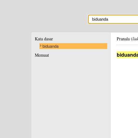
Kata dasar
Pranala (
lin
biduanda
biduand
Memuat