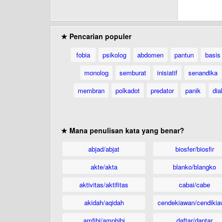
★ Pencarian populer
fobia
psikolog
abdomen
pantun
basis
monolog
semburat
inisiatif
senandika
membran
polkadot
predator
panik
dia
★ Mana penulisan kata yang benar?
abjad/abjat
biosfer/biosfir
akte/akta
blanko/blangko
aktivitas/aktifitas
cabai/cabe
akidah/aqidah
cendekiawan/cendikia
amfibi/amphibi
daftar/daptar