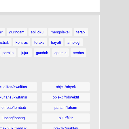
ir
gurindam
solilokui
mengoleksi
terapi
bstrak
kontras
toraks
hayati
antologi
perajin
jujur
gundah
optimis
cerdas
kualitas/kwalitas
objek/obyek
kuitansi/kwitansi
objektif/obyektif
lembap/lembab
paham/faham
lubang/lobang
pikir/fikir
makhluk/mahluk
praktik/praktek