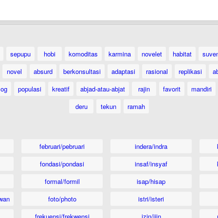
sepupu
hobi
komoditas
karmina
novelet
habitat
suven
novel
absurd
berkonsultasi
adaptasi
rasional
replikasi
a
log
populasi
kreatif
abjad-atau-abjat
rajin
favorit
mandiri
deru
tekun
ramah
februari/pebruari
indera/indra
fondasi/pondasi
insaf/insyaf
formal/formil
isap/hisap
wan
foto/photo
istri/isteri
frekuensi/frekwensi
izin/ijin