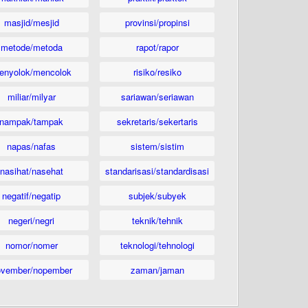
masjid/mesjid
provinsi/propinsi
metode/metoda
rapot/rapor
enyolok/mencolok
risiko/resiko
miliar/milyar
sariawan/seriawan
nampak/tampak
sekretaris/sekertaris
napas/nafas
sistem/sistim
nasihat/nasehat
standarisasi/standardisasi
negatif/negatip
subjek/subyek
negeri/negri
teknik/tehnik
nomor/nomer
teknologi/tehnologi
ovember/nopember
zaman/jaman