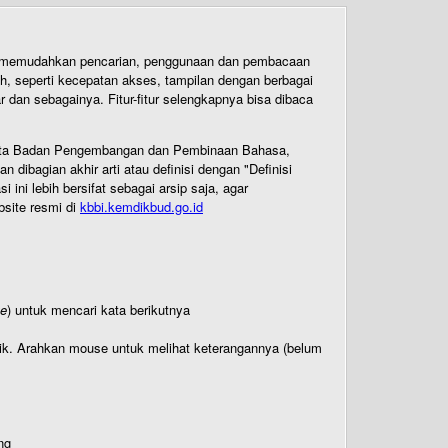
uk memudahkan pencarian, penggunaan dan pembacaan
ih, seperti kecepatan akses, tampilan dengan berbagai
dan sebagainya. Fitur-fitur selengkapnya bisa dibaca
 Cipta Badan Pengembangan dan Pembinaan Bahasa,
ibagian akhir arti atau definisi dengan "Definisi
ni lebih bersifat sebagai arsip saja, agar
bsite resmi di
kbbi.kemdikbud.go.id
te
) untuk mencari kata berikutnya
titik. Arahkan mouse untuk melihat keterangannya (belum
ng