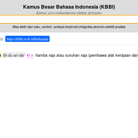
Kamus Besar Bahasa Indonesia (KBBI)
Kamus versi online/daring (dalam jaringan)
Bisa lebih dari satu, contoh:
ambyar,terjemah,integritas,sinonim,efektif,analisis
k
):
https://kbbi.web.id/biduanda
a
/bi·du·an·da/
kl n
hamba raja atau suruhan raja (pembawa alat kerajaan da