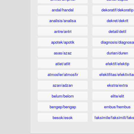
andal/handal
dekoratif/dekoratip
analisis/analisa
dekret/dekrit
antre/antri
detail/detil
apotek/apotik
diagnosis/diagnosa
asas/azaz
durian/duren
atlet/atlit
efektif/efektip
atmosfer/atmosfir
efektifitas/efektivita
azan/adzan
ekstra/extra
belum/belom
elite/elit
bengep/bengap
embus/hembus
besok/esok
faksimile/faksimili/faks