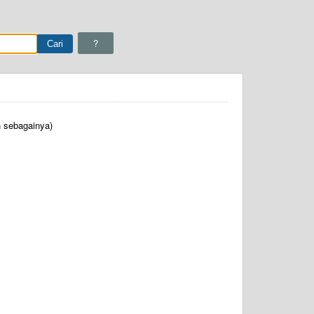
?
n sebagainya)