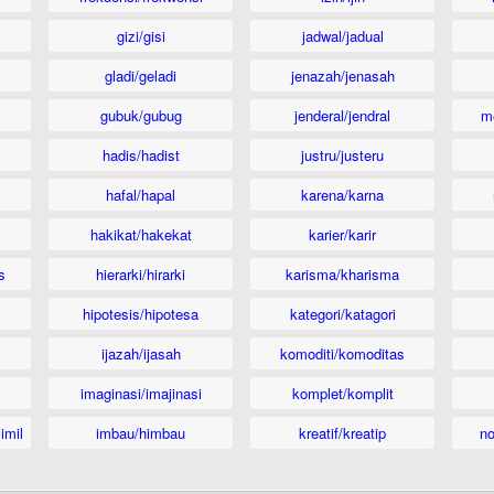
gizi/gisi
jadwal/jadual
gladi/geladi
jenazah/jenasah
gubuk/gubug
jenderal/jendral
m
hadis/hadist
justru/justeru
hafal/hapal
karena/karna
hakikat/hakekat
karier/karir
s
hierarki/hirarki
karisma/kharisma
hipotesis/hipotesa
kategori/katagori
ijazah/ijasah
komoditi/komoditas
imaginasi/imajinasi
komplet/komplit
imil
imbau/himbau
kreatif/kreatip
n