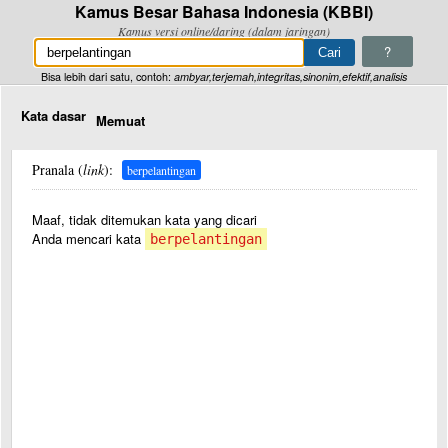
Kamus Besar Bahasa Indonesia (KBBI)
Kamus versi online/daring (dalam jaringan)
?
Bisa lebih dari satu, contoh:
ambyar,terjemah,integritas,sinonim,efektif,analisis
Kata dasar
Memuat
Pranala (
link
):
berpelantingan
Maaf, tidak ditemukan kata yang dicari
Anda mencari kata
berpelantingan