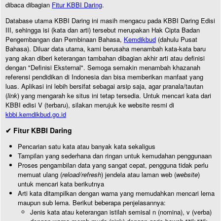
dibaca dibagian
Fitur KBBI Daring
.
Database utama KBBI Daring ini masih mengacu pada KBBI Daring Edisi
III, sehingga isi (kata dan arti) tersebut merupakan Hak Cipta Badan
Pengembangan dan Pembinaan Bahasa,
Kemdikbud
(dahulu Pusat
Bahasa). Diluar data utama, kami berusaha menambah kata-kata baru
yang akan diberi keterangan tambahan dibagian akhir arti atau definisi
dengan "Definisi Eksternal". Semoga semakin menambah khazanah
referensi pendidikan di Indonesia dan bisa memberikan manfaat yang
luas. Aplikasi ini lebih bersifat sebagai arsip saja, agar pranala/tautan
(
link
) yang mengarah ke situs ini tetap tersedia. Untuk mencari kata dari
KBBI edisi V (terbaru), silakan merujuk ke website resmi di
kbbi.kemdikbud.go.id
✔ Fitur KBBI Daring
Pencarian satu kata atau banyak kata sekaligus
Tampilan yang sederhana dan ringan untuk kemudahan penggunaan
Proses pengambilan data yang sangat cepat, pengguna tidak perlu
memuat ulang (
reload/refresh
) jendela atau laman web (
website
)
untuk mencari kata berikutnya
Arti kata ditampilkan dengan warna yang memudahkan mencari lema
maupun sub lema. Berikut beberapa penjelasannya:
Jenis kata atau keterangan istilah semisal n (nomina), v (verba)