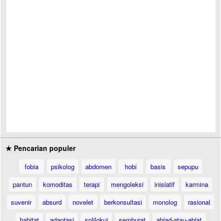
★ Pencarian populer
fobia
psikolog
abdomen
hobi
basis
sepupu
pantun
komoditas
terapi
mengoleksi
inisiatif
karmina
suvenir
absurd
novelet
berkonsultasi
monolog
rasional
habitat
adaptasi
solilokui
semburat
abjad-atau-abjat