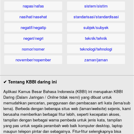
napas/nafas
sistem/sistim
nasihat/nasehat
standarisasi/standardisasi
negatif/negatip
subjek/subyek
negeri/negri
teknik/tehnik
nomor/nomer
teknologi/tehnologi
november/nopember
zaman/jaman
✔ Tentang KBBI daring ini
Aplikasi Kamus Besar Bahasa Indonesia (KBBI) ini merupakan KBBI
Daring (Dalam Jaringan /
Online
tidak resmi) yang dibuat untuk
memudahkan pencarian, penggunaan dan pembacaan arti kata (lema/sub
lema). Berbeda dengan beberapa situs web (laman/
website
) sejenis, kami
berusaha memberikan berbagai fitur lebih, seperti kecepatan akses,
tampilan dengan berbagai warna pembeda untuk jenis kata, tampilan
yang pas untuk segala perambah web baik komputer desktop, laptop
maupun telepon pintar dan sebagainya. Fitur-fitur selengkapnya bisa