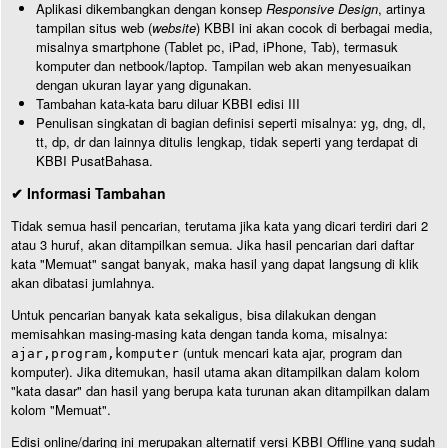
Aplikasi dikembangkan dengan konsep
Responsive Design
, artinya
tampilan situs web (
website
) KBBI ini akan cocok di berbagai media,
misalnya smartphone (Tablet pc, iPad, iPhone, Tab), termasuk
komputer dan netbook/laptop. Tampilan web akan menyesuaikan
dengan ukuran layar yang digunakan.
Tambahan kata-kata baru diluar KBBI edisi III
Penulisan singkatan di bagian definisi seperti misalnya: yg, dng, dl,
tt, dp, dr dan lainnya ditulis lengkap, tidak seperti yang terdapat di
KBBI PusatBahasa.
✔ Informasi Tambahan
Tidak semua hasil pencarian, terutama jika kata yang dicari terdiri dari 2
atau 3 huruf, akan ditampilkan semua. Jika hasil pencarian dari daftar
kata "Memuat" sangat banyak, maka hasil yang dapat langsung di klik
akan dibatasi jumlahnya.
Untuk pencarian banyak kata sekaligus, bisa dilakukan dengan
memisahkan masing-masing kata dengan tanda koma, misalnya:
(untuk mencari kata ajar, program dan
ajar,program,komputer
komputer). Jika ditemukan, hasil utama akan ditampilkan dalam kolom
"kata dasar" dan hasil yang berupa kata turunan akan ditampilkan dalam
kolom "Memuat".
Edisi online/daring ini merupakan alternatif versi KBBI Offline yang sudah