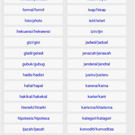
formal/formil
isap/hisap
foto/photo
istri/isteri
frekuensi/frekwensi
izin/ijin
gizi/gisi
jadwal/jadual
gladi/geladi
jenazah/jenasah
gubuk/gubug
jenderal/jendral
hadis/hadist
justru/justeru
hafal/hapal
karena/karna
hakikat/hakekat
karier/karir
hierarki/hirarki
karisma/kharisma
hipotesis/hipotesa
kategori/katagori
ijazah/ijasah
komoditi/komoditas