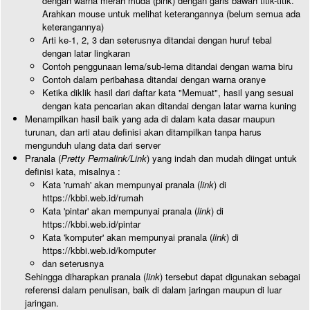
dengan warna merah muda (pink) dengan garis bawah titik-titik.
Arahkan mouse untuk melihat keterangannya (belum semua ada
keterangannya)
Arti ke-1, 2, 3 dan seterusnya ditandai dengan huruf tebal
dengan latar lingkaran
Contoh penggunaan lema/sub-lema ditandai dengan warna biru
Contoh dalam peribahasa ditandai dengan warna oranye
Ketika diklik hasil dari daftar kata "Memuat", hasil yang sesuai
dengan kata pencarian akan ditandai dengan latar warna kuning
Menampilkan hasil baik yang ada di dalam kata dasar maupun
turunan, dan arti atau definisi akan ditampilkan tanpa harus
mengunduh ulang data dari server
Pranala (
Pretty Permalink/Link
) yang indah dan mudah diingat untuk
definisi kata, misalnya :
Kata 'rumah' akan mempunyai pranala (
link
) di
https://kbbi.web.id/rumah
Kata 'pintar' akan mempunyai pranala (
link
) di
https://kbbi.web.id/pintar
Kata 'komputer' akan mempunyai pranala (
link
) di
https://kbbi.web.id/komputer
dan seterusnya
Sehingga diharapkan pranala (
link
) tersebut dapat digunakan sebagai
referensi dalam penulisan, baik di dalam jaringan maupun di luar
jaringan.