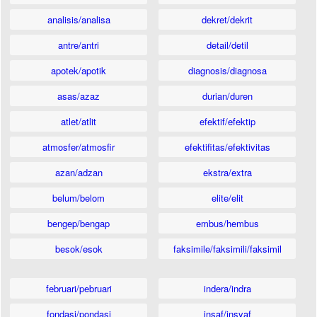
analisis/analisa
dekret/dekrit
antre/antri
detail/detil
apotek/apotik
diagnosis/diagnosa
asas/azaz
durian/duren
atlet/atlit
efektif/efektip
atmosfer/atmosfir
efektifitas/efektivitas
azan/adzan
ekstra/extra
belum/belom
elite/elit
bengep/bengap
embus/hembus
besok/esok
faksimile/faksimili/faksimil
februari/pebruari
indera/indra
fondasi/pondasi
insaf/insyaf