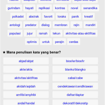
gurindam
hayati
replikasi
kontras
novel
senandika
polkadot
abstrak
favorit
toraks
panik
kreatif
antologi
predator
dialog
membran
rajin
mandiri
populasi
jujur
ramah
tekun
aktivitas-atau-aktifitas
optimis
untuk
perajin
cerdas
★ Mana penulisan kata yang benar?
abjad/abjat
biosfer/biosfir
akte/akta
blanko/blangko
aktivitas/aktifitas
cabai/cabe
akidah/aqidah
cendekiawan/cendikiawan
amfibi/amphibi
daftar/daptar
andal/handal
dekoratif/dekoratip