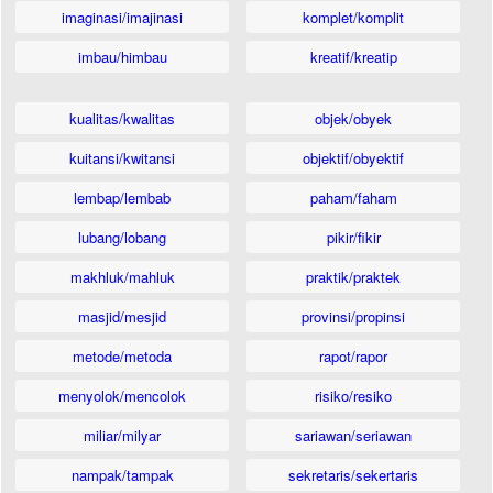
imaginasi/imajinasi
komplet/komplit
imbau/himbau
kreatif/kreatip
kualitas/kwalitas
objek/obyek
kuitansi/kwitansi
objektif/obyektif
lembap/lembab
paham/faham
lubang/lobang
pikir/fikir
makhluk/mahluk
praktik/praktek
masjid/mesjid
provinsi/propinsi
metode/metoda
rapot/rapor
menyolok/mencolok
risiko/resiko
miliar/milyar
sariawan/seriawan
nampak/tampak
sekretaris/sekertaris