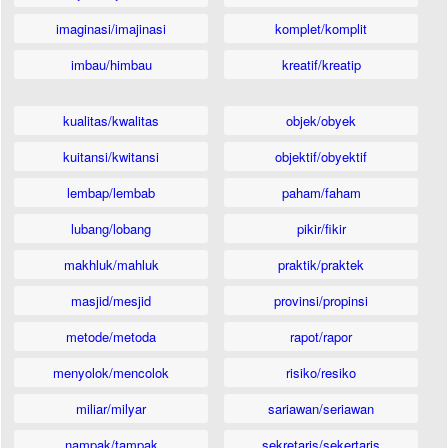
imaginasi/imajinasi
komplet/komplit
imbau/himbau
kreatif/kreatip
kualitas/kwalitas
objek/obyek
kuitansi/kwitansi
objektif/obyektif
lembap/lembab
paham/faham
lubang/lobang
pikir/fikir
makhluk/mahluk
praktik/praktek
masjid/mesjid
provinsi/propinsi
metode/metoda
rapot/rapor
menyolok/mencolok
risiko/resiko
miliar/milyar
sariawan/seriawan
nampak/tampak
sekretaris/sekertaris