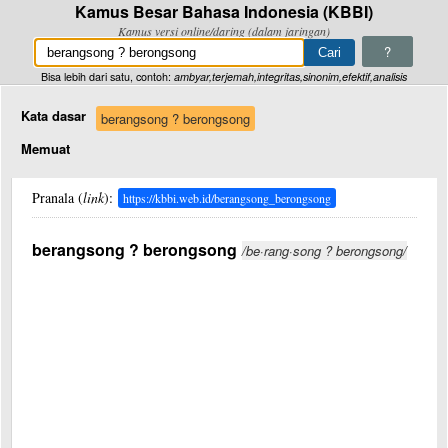
Kamus Besar Bahasa Indonesia (KBBI)
Kamus versi online/daring (dalam jaringan)
?
Bisa lebih dari satu, contoh:
ambyar,terjemah,integritas,sinonim,efektif,analisis
Kata dasar
berangsong ? berongsong
Memuat
Pranala (
link
):
https://kbbi.web.id/berangsong_berongsong
berangsong ? berongsong
/be·rang·song ? berongsong/