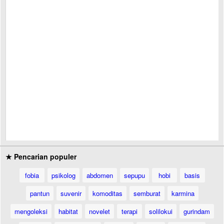
★ Pencarian populer
fobia
psikolog
abdomen
sepupu
hobi
basis
pantun
suvenir
komoditas
semburat
karmina
mengoleksi
habitat
novelet
terapi
solilokui
gurindam