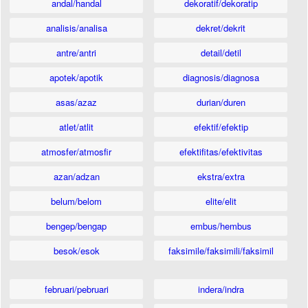
andal/handal
dekoratif/dekoratip
analisis/analisa
dekret/dekrit
antre/antri
detail/detil
apotek/apotik
diagnosis/diagnosa
asas/azaz
durian/duren
atlet/atlit
efektif/efektip
atmosfer/atmosfir
efektifitas/efektivitas
azan/adzan
ekstra/extra
belum/belom
elite/elit
bengep/bengap
embus/hembus
besok/esok
faksimile/faksimili/faksimil
februari/pebruari
indera/indra