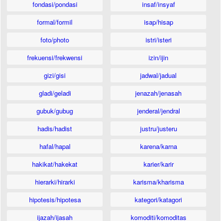
fondasi/pondasi
insaf/insyaf
formal/formil
isap/hisap
foto/photo
istri/isteri
frekuensi/frekwensi
izin/ijin
gizi/gisi
jadwal/jadual
gladi/geladi
jenazah/jenasah
gubuk/gubug
jenderal/jendral
hadis/hadist
justru/justeru
hafal/hapal
karena/karna
hakikat/hakekat
karier/karir
hierarki/hirarki
karisma/kharisma
hipotesis/hipotesa
kategori/katagori
ijazah/ijasah
komoditi/komoditas