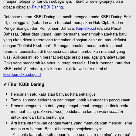
maupun telepon pintar dan sebagainya. Fitur-fitur selengkapnya bisa
dibaca dibagian
Fitur KBBI Daring
.
Database utama KBBI Daring ini masih mengacu pada KBBI Daring Edisi
III, sehingga isi (kata dan arti) tersebut merupakan Hak Cipta Badan
Pengembangan dan Pembinaan Bahasa,
Kemdikbud
(dahulu Pusat
Bahasa). Diluar data utama, kami berusaha menambah kata-kata baru
yang akan diberi keterangan tambahan dibagian akhir arti atau definisi
dengan "Definisi Eksternal". Semoga semakin menambah khazanah
referensi pendidikan di Indonesia dan bisa memberikan manfaat yang
luas. Aplikasi ini lebih bersifat sebagai arsip saja, agar pranala/tautan
(
link
) yang mengarah ke situs ini tetap tersedia. Untuk mencari kata dari
KBBI edisi V (terbaru), silakan merujuk ke website resmi di
kbbi.kemdikbud.go.id
✔ Fitur KBBI Daring
Pencarian satu kata atau banyak kata sekaligus
Tampilan yang sederhana dan ringan untuk kemudahan penggunaan
Proses pengambilan data yang sangat cepat, pengguna tidak perlu
memuat ulang (
reload/refresh
) jendela atau laman web (
website
)
untuk mencari kata berikutnya
Arti kata ditampilkan dengan warna yang memudahkan mencari lema
maupun sub lema. Berikut beberapa penjelasannya:
Jenis kata atau keterangan istilah semisal n (nomina), v (verba)