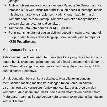
jaringan.
Aplikasi dikembangkan dengan konsep
Responsive Design
, artinya
tampilan situs web (
website
) KBBI ini akan cocok di berbagai media,
misalnya smartphone (Tablet pc, iPad, iPhone, Tab), termasuk
komputer dan netbook/laptop. Tampilan web akan menyesuaikan
dengan ukuran layar yang digunakan.
Tambahan kata-kata baru diluar KBBI edisi III
Penulisan singkatan di bagian definisi seperti misalnya: yg, dng, dl,
tt, dp, dr dan lainnya ditulis lengkap, tidak seperti yang terdapat di
KBBI PusatBahasa.
✔ Informasi Tambahan
Tidak semua hasil pencarian, terutama jika kata yang dicari terdiri dari 2
atau 3 huruf, akan ditampilkan semua. Jika hasil pencarian dari daftar
kata "Memuat" sangat banyak, maka hasil yang dapat langsung di klik
akan dibatasi jumlahnya.
Untuk pencarian banyak kata sekaligus, bisa dilakukan dengan
memisahkan masing-masing kata dengan tanda koma, misalnya:
(untuk mencari kata ajar, program dan
ajar,program,komputer
komputer). Jika ditemukan, hasil utama akan ditampilkan dalam kolom
"kata dasar" dan hasil yang berupa kata turunan akan ditampilkan dalam
kolom "Memuat".