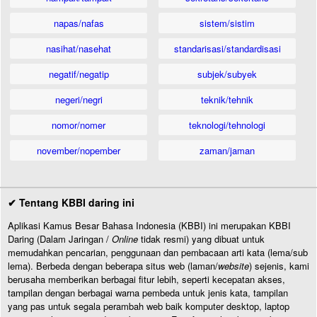
napas/nafas
sistem/sistim
nasihat/nasehat
standarisasi/standardisasi
negatif/negatip
subjek/subyek
negeri/negri
teknik/tehnik
nomor/nomer
teknologi/tehnologi
november/nopember
zaman/jaman
✔ Tentang KBBI daring ini
Aplikasi Kamus Besar Bahasa Indonesia (KBBI) ini merupakan KBBI
Daring (Dalam Jaringan /
Online
tidak resmi) yang dibuat untuk
memudahkan pencarian, penggunaan dan pembacaan arti kata (lema/sub
lema). Berbeda dengan beberapa situs web (laman/
website
) sejenis, kami
berusaha memberikan berbagai fitur lebih, seperti kecepatan akses,
tampilan dengan berbagai warna pembeda untuk jenis kata, tampilan
yang pas untuk segala perambah web baik komputer desktop, laptop