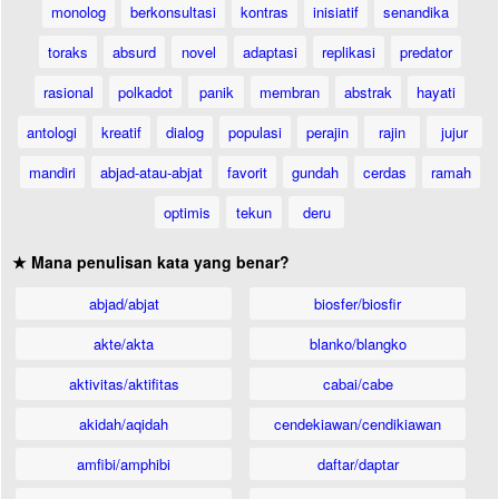
monolog
berkonsultasi
kontras
inisiatif
senandika
toraks
absurd
novel
adaptasi
replikasi
predator
rasional
polkadot
panik
membran
abstrak
hayati
antologi
kreatif
dialog
populasi
perajin
rajin
jujur
mandiri
abjad-atau-abjat
favorit
gundah
cerdas
ramah
optimis
tekun
deru
★ Mana penulisan kata yang benar?
abjad/abjat
biosfer/biosfir
akte/akta
blanko/blangko
aktivitas/aktifitas
cabai/cabe
akidah/aqidah
cendekiawan/cendikiawan
amfibi/amphibi
daftar/daptar