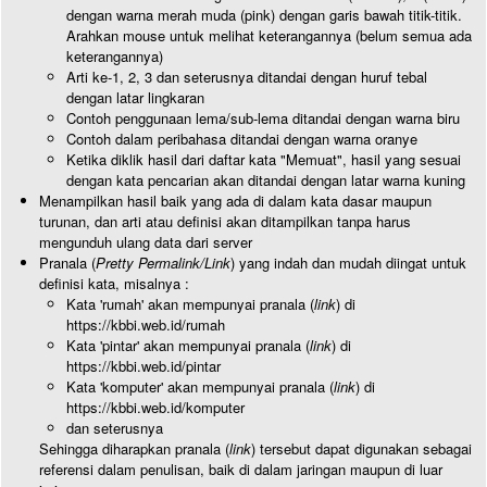
dengan warna merah muda (pink) dengan garis bawah titik-titik.
Arahkan mouse untuk melihat keterangannya (belum semua ada
keterangannya)
Arti ke-1, 2, 3 dan seterusnya ditandai dengan huruf tebal
dengan latar lingkaran
Contoh penggunaan lema/sub-lema ditandai dengan warna biru
Contoh dalam peribahasa ditandai dengan warna oranye
Ketika diklik hasil dari daftar kata "Memuat", hasil yang sesuai
dengan kata pencarian akan ditandai dengan latar warna kuning
Menampilkan hasil baik yang ada di dalam kata dasar maupun
turunan, dan arti atau definisi akan ditampilkan tanpa harus
mengunduh ulang data dari server
Pranala (
Pretty Permalink/Link
) yang indah dan mudah diingat untuk
definisi kata, misalnya :
Kata 'rumah' akan mempunyai pranala (
link
) di
https://kbbi.web.id/rumah
Kata 'pintar' akan mempunyai pranala (
link
) di
https://kbbi.web.id/pintar
Kata 'komputer' akan mempunyai pranala (
link
) di
https://kbbi.web.id/komputer
dan seterusnya
Sehingga diharapkan pranala (
link
) tersebut dapat digunakan sebagai
referensi dalam penulisan, baik di dalam jaringan maupun di luar