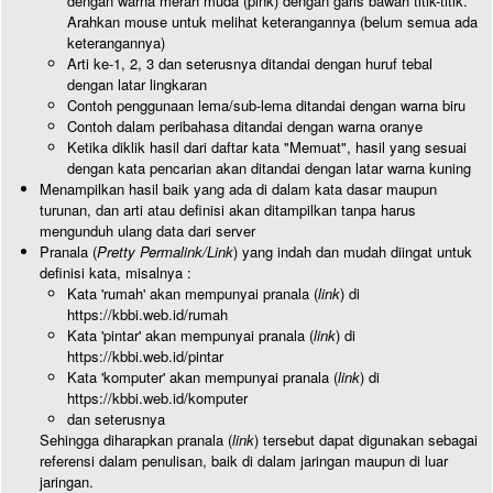
dengan warna merah muda (pink) dengan garis bawah titik-titik.
Arahkan mouse untuk melihat keterangannya (belum semua ada
keterangannya)
Arti ke-1, 2, 3 dan seterusnya ditandai dengan huruf tebal
dengan latar lingkaran
Contoh penggunaan lema/sub-lema ditandai dengan warna biru
Contoh dalam peribahasa ditandai dengan warna oranye
Ketika diklik hasil dari daftar kata "Memuat", hasil yang sesuai
dengan kata pencarian akan ditandai dengan latar warna kuning
Menampilkan hasil baik yang ada di dalam kata dasar maupun
turunan, dan arti atau definisi akan ditampilkan tanpa harus
mengunduh ulang data dari server
Pranala (
Pretty Permalink/Link
) yang indah dan mudah diingat untuk
definisi kata, misalnya :
Kata 'rumah' akan mempunyai pranala (
link
) di
https://kbbi.web.id/rumah
Kata 'pintar' akan mempunyai pranala (
link
) di
https://kbbi.web.id/pintar
Kata 'komputer' akan mempunyai pranala (
link
) di
https://kbbi.web.id/komputer
dan seterusnya
Sehingga diharapkan pranala (
link
) tersebut dapat digunakan sebagai
referensi dalam penulisan, baik di dalam jaringan maupun di luar
jaringan.