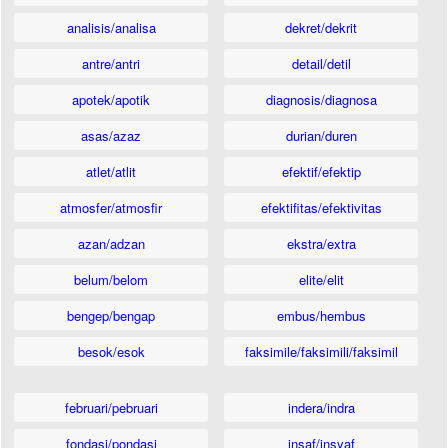
analisis/analisa
dekret/dekrit
antre/antri
detail/detil
apotek/apotik
diagnosis/diagnosa
asas/azaz
durian/duren
atlet/atlit
efektif/efektip
atmosfer/atmosfir
efektifitas/efektivitas
azan/adzan
ekstra/extra
belum/belom
elite/elit
bengep/bengap
embus/hembus
besok/esok
faksimile/faksimili/faksimil
februari/pebruari
indera/indra
fondasi/pondasi
insaf/insyaf