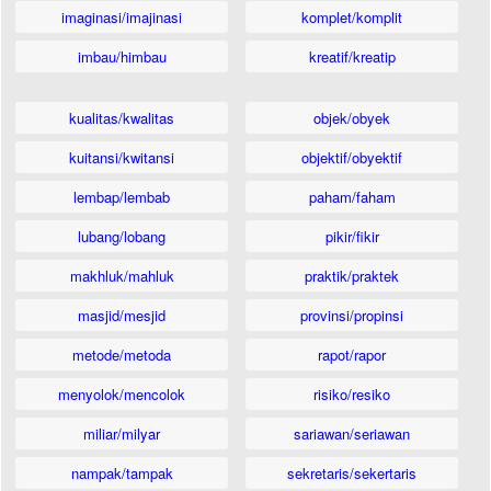
imaginasi/imajinasi
komplet/komplit
imbau/himbau
kreatif/kreatip
kualitas/kwalitas
objek/obyek
kuitansi/kwitansi
objektif/obyektif
lembap/lembab
paham/faham
lubang/lobang
pikir/fikir
makhluk/mahluk
praktik/praktek
masjid/mesjid
provinsi/propinsi
metode/metoda
rapot/rapor
menyolok/mencolok
risiko/resiko
miliar/milyar
sariawan/seriawan
nampak/tampak
sekretaris/sekertaris