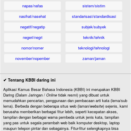
napas/nafas
sistem/sistim
nasihat/nasehat
standarisasi/standardisasi
negatif/negatip
subjek/subyek
negeri/negri
teknik/tehnik
nomor/nomer
teknologi/tehnologi
november/nopember
zaman/jaman
✔ Tentang KBBI daring ini
Aplikasi Kamus Besar Bahasa Indonesia (KBBI) ini merupakan KBBI
Daring (Dalam Jaringan /
Online
tidak resmi) yang dibuat untuk
memudahkan pencarian, penggunaan dan pembacaan arti kata (lema/sub
lema). Berbeda dengan beberapa situs web (laman/
website
) sejenis, kami
berusaha memberikan berbagai fitur lebih, seperti kecepatan akses,
tampilan dengan berbagai warna pembeda untuk jenis kata, tampilan
yang pas untuk segala perambah web baik komputer desktop, laptop
maupun telepon pintar dan sebagainya. Fitur-fitur selengkapnya bisa