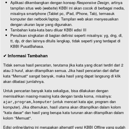
Aplikasi dikembangkan dengan konsep
Responsive Design
, artinya
tampilan situs web (
website
) KBBI ini akan cocok di berbagai media,
misalnya smartphone (Tablet pc, iPad, iPhone, Tab), termasuk
komputer dan netbook/laptop. Tampilan web akan menyesuaikan
dengan ukuran layar yang digunakan.
Tambahan kata-kata baru diluar KBBI edisi III
Penulisan singkatan di bagian definisi seperti misalnya: yg, dng, dl,
tt, dp, dr dan lainnya ditulis lengkap, tidak seperti yang terdapat di
KBBI PusatBahasa.
✔ Informasi Tambahan
Tidak semua hasil pencarian, terutama jika kata yang dicari terdiri dari 2
atau 3 huruf, akan ditampilkan semua. Jika hasil pencarian dari daftar
kata "Memuat" sangat banyak, maka hasil yang dapat langsung di klik
akan dibatasi jumlahnya.
Untuk pencarian banyak kata sekaligus, bisa dilakukan dengan
memisahkan masing-masing kata dengan tanda koma, misalnya:
(untuk mencari kata ajar, program dan
ajar,program,komputer
komputer). Jika ditemukan, hasil utama akan ditampilkan dalam kolom
"kata dasar" dan hasil yang berupa kata turunan akan ditampilkan dalam
kolom "Memuat".
Edisi online/daring ini merupakan alternatif versi KBBI Offline yang sudah