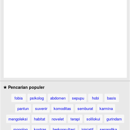
★ Pencarian populer
fobia
psikolog
abdomen
sepupu
hobi
basis
pantun
suvenir
komoditas
semburat
karmina
mengoleksi
habitat
novelet
terapi
solilokui
gurindam
monolog
kontras
berkonsultasi
inisiatif
senandika