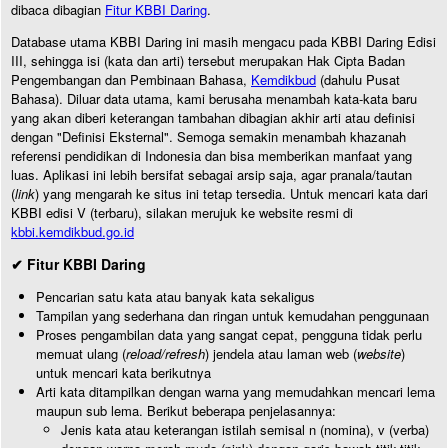
dibaca dibagian
Fitur KBBI Daring
.
Database utama KBBI Daring ini masih mengacu pada KBBI Daring Edisi
III, sehingga isi (kata dan arti) tersebut merupakan Hak Cipta Badan
Pengembangan dan Pembinaan Bahasa,
Kemdikbud
(dahulu Pusat
Bahasa). Diluar data utama, kami berusaha menambah kata-kata baru
yang akan diberi keterangan tambahan dibagian akhir arti atau definisi
dengan "Definisi Eksternal". Semoga semakin menambah khazanah
referensi pendidikan di Indonesia dan bisa memberikan manfaat yang
luas. Aplikasi ini lebih bersifat sebagai arsip saja, agar pranala/tautan
(
link
) yang mengarah ke situs ini tetap tersedia. Untuk mencari kata dari
KBBI edisi V (terbaru), silakan merujuk ke website resmi di
kbbi.kemdikbud.go.id
✔ Fitur KBBI Daring
Pencarian satu kata atau banyak kata sekaligus
Tampilan yang sederhana dan ringan untuk kemudahan penggunaan
Proses pengambilan data yang sangat cepat, pengguna tidak perlu
memuat ulang (
reload/refresh
) jendela atau laman web (
website
)
untuk mencari kata berikutnya
Arti kata ditampilkan dengan warna yang memudahkan mencari lema
maupun sub lema. Berikut beberapa penjelasannya:
Jenis kata atau keterangan istilah semisal n (nomina), v (verba)