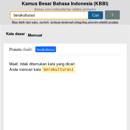
Kamus Besar Bahasa Indonesia (KBBI)
Kamus versi online/daring (dalam jaringan)
?
Bisa lebih dari satu, contoh:
ambyar,terjemah,integritas,sinonim,efektif,analisis
Kata dasar
Memuat
Pranala (
link
):
berakulturasi
Maaf, tidak ditemukan kata yang dicari
Anda mencari kata
berakulturasi