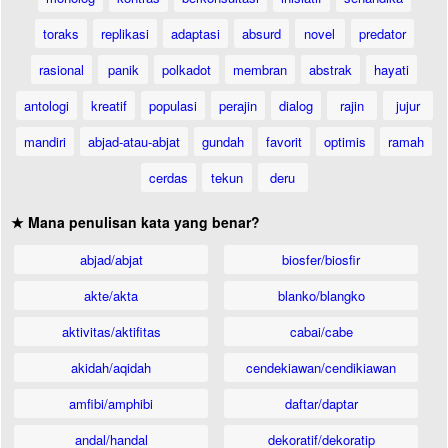
toraks
replikasi
adaptasi
absurd
novel
predator
rasional
panik
polkadot
membran
abstrak
hayati
antologi
kreatif
populasi
perajin
dialog
rajin
jujur
mandiri
abjad-atau-abjat
gundah
favorit
optimis
ramah
cerdas
tekun
deru
★ Mana penulisan kata yang benar?
abjad/abjat
biosfer/biosfir
akte/akta
blanko/blangko
aktivitas/aktifitas
cabai/cabe
akidah/aqidah
cendekiawan/cendikiawan
amfibi/amphibi
daftar/daptar
andal/handal
dekoratif/dekoratip