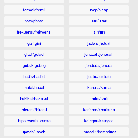
formal/formil
isap/hisap
foto/photo
istri/isteri
frekuensi/frekwensi
izin/ijin
gizi/gisi
jadwal/jadual
gladi/geladi
jenazah/jenasah
gubuk/gubug
jenderal/jendral
hadis/hadist
justru/justeru
hafal/hapal
karena/karna
hakikat/hakekat
karier/karir
hierarki/hirarki
karisma/kharisma
hipotesis/hipotesa
kategori/katagori
ijazah/ijasah
komoditi/komoditas