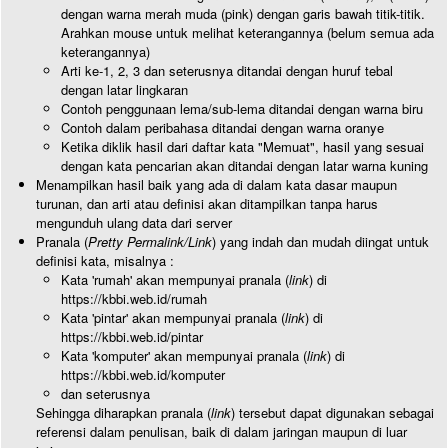
dengan warna merah muda (pink) dengan garis bawah titik-titik.
Arahkan mouse untuk melihat keterangannya (belum semua ada
keterangannya)
Arti ke-1, 2, 3 dan seterusnya ditandai dengan huruf tebal
dengan latar lingkaran
Contoh penggunaan lema/sub-lema ditandai dengan warna biru
Contoh dalam peribahasa ditandai dengan warna oranye
Ketika diklik hasil dari daftar kata "Memuat", hasil yang sesuai
dengan kata pencarian akan ditandai dengan latar warna kuning
Menampilkan hasil baik yang ada di dalam kata dasar maupun
turunan, dan arti atau definisi akan ditampilkan tanpa harus
mengunduh ulang data dari server
Pranala (
Pretty Permalink/Link
) yang indah dan mudah diingat untuk
definisi kata, misalnya :
Kata 'rumah' akan mempunyai pranala (
link
) di
https://kbbi.web.id/rumah
Kata 'pintar' akan mempunyai pranala (
link
) di
https://kbbi.web.id/pintar
Kata 'komputer' akan mempunyai pranala (
link
) di
https://kbbi.web.id/komputer
dan seterusnya
Sehingga diharapkan pranala (
link
) tersebut dapat digunakan sebagai
referensi dalam penulisan, baik di dalam jaringan maupun di luar