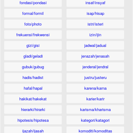
fondasi/pondasi
insaf/insyaf
formal/formil
isap/hisap
foto/photo
istri/isteri
frekuensi/frekwensi
izin/ijin
gizi/gisi
jadwal/jadual
gladi/geladi
jenazah/jenasah
gubuk/gubug
jenderal/jendral
hadis/hadist
justru/justeru
hafal/hapal
karena/karna
hakikat/hakekat
karier/karir
hierarki/hirarki
karisma/kharisma
hipotesis/hipotesa
kategori/katagori
ijazah/ijasah
komoditi/komoditas