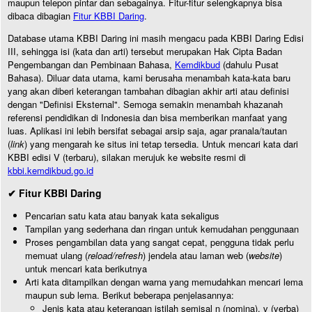
maupun telepon pintar dan sebagainya. Fitur-fitur selengkapnya bisa
dibaca dibagian
Fitur KBBI Daring
.
Database utama KBBI Daring ini masih mengacu pada KBBI Daring Edisi
III, sehingga isi (kata dan arti) tersebut merupakan Hak Cipta Badan
Pengembangan dan Pembinaan Bahasa,
Kemdikbud
(dahulu Pusat
Bahasa). Diluar data utama, kami berusaha menambah kata-kata baru
yang akan diberi keterangan tambahan dibagian akhir arti atau definisi
dengan "Definisi Eksternal". Semoga semakin menambah khazanah
referensi pendidikan di Indonesia dan bisa memberikan manfaat yang
luas. Aplikasi ini lebih bersifat sebagai arsip saja, agar pranala/tautan
(
link
) yang mengarah ke situs ini tetap tersedia. Untuk mencari kata dari
KBBI edisi V (terbaru), silakan merujuk ke website resmi di
kbbi.kemdikbud.go.id
✔ Fitur KBBI Daring
Pencarian satu kata atau banyak kata sekaligus
Tampilan yang sederhana dan ringan untuk kemudahan penggunaan
Proses pengambilan data yang sangat cepat, pengguna tidak perlu
memuat ulang (
reload/refresh
) jendela atau laman web (
website
)
untuk mencari kata berikutnya
Arti kata ditampilkan dengan warna yang memudahkan mencari lema
maupun sub lema. Berikut beberapa penjelasannya:
Jenis kata atau keterangan istilah semisal n (nomina), v (verba)