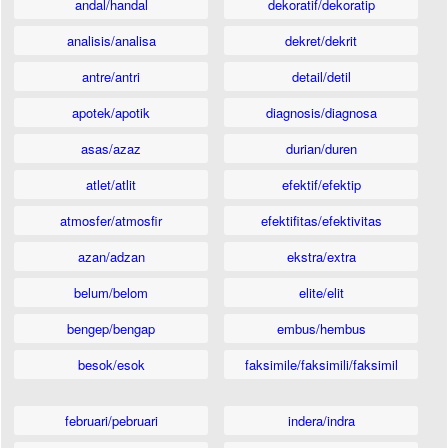
andal/handal
dekoratif/dekoratip
analisis/analisa
dekret/dekrit
antre/antri
detail/detil
apotek/apotik
diagnosis/diagnosa
asas/azaz
durian/duren
atlet/atlit
efektif/efektip
atmosfer/atmosfir
efektifitas/efektivitas
azan/adzan
ekstra/extra
belum/belom
elite/elit
bengep/bengap
embus/hembus
besok/esok
faksimile/faksimili/faksimil
februari/pebruari
indera/indra