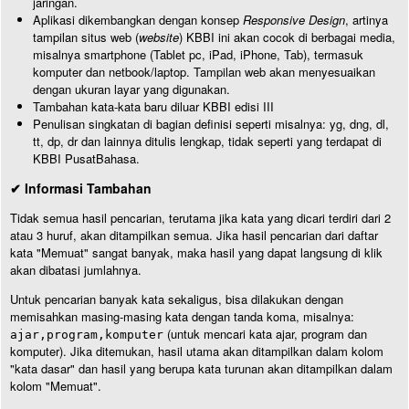
jaringan.
Aplikasi dikembangkan dengan konsep
Responsive Design
, artinya
tampilan situs web (
website
) KBBI ini akan cocok di berbagai media,
misalnya smartphone (Tablet pc, iPad, iPhone, Tab), termasuk
komputer dan netbook/laptop. Tampilan web akan menyesuaikan
dengan ukuran layar yang digunakan.
Tambahan kata-kata baru diluar KBBI edisi III
Penulisan singkatan di bagian definisi seperti misalnya: yg, dng, dl,
tt, dp, dr dan lainnya ditulis lengkap, tidak seperti yang terdapat di
KBBI PusatBahasa.
✔ Informasi Tambahan
Tidak semua hasil pencarian, terutama jika kata yang dicari terdiri dari 2
atau 3 huruf, akan ditampilkan semua. Jika hasil pencarian dari daftar
kata "Memuat" sangat banyak, maka hasil yang dapat langsung di klik
akan dibatasi jumlahnya.
Untuk pencarian banyak kata sekaligus, bisa dilakukan dengan
memisahkan masing-masing kata dengan tanda koma, misalnya:
(untuk mencari kata ajar, program dan
ajar,program,komputer
komputer). Jika ditemukan, hasil utama akan ditampilkan dalam kolom
"kata dasar" dan hasil yang berupa kata turunan akan ditampilkan dalam
kolom "Memuat".