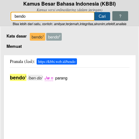
Kamus Besar Bahasa Indonesia (KBBI)
Kamus versi online/daring (dalam jaringan)
?
Bisa lebih dari satu, contoh:
ambyar,terjemah,integritas,sinonim,efektif,analisis
Kata dasar
bendo
bendo
1
2
Memuat
Pranala (
link
):
https://kbbi.web.id/bendo
bendo
1
/ben·do/
Jw n
parang