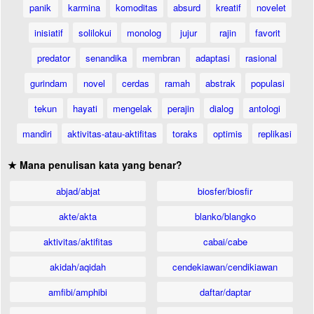
panik
karmina
komoditas
absurd
kreatif
novelet
inisiatif
solilokui
monolog
jujur
rajin
favorit
predator
senandika
membran
adaptasi
rasional
gurindam
novel
cerdas
ramah
abstrak
populasi
tekun
hayati
mengelak
perajin
dialog
antologi
mandiri
aktivitas-atau-aktifitas
toraks
optimis
replikasi
★ Mana penulisan kata yang benar?
abjad/abjat
biosfer/biosfir
akte/akta
blanko/blangko
aktivitas/aktifitas
cabai/cabe
akidah/aqidah
cendekiawan/cendikiawan
amfibi/amphibi
daftar/daptar