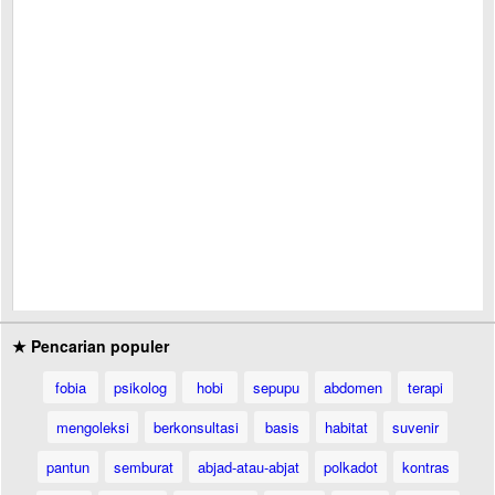
★ Pencarian populer
fobia
psikolog
hobi
sepupu
abdomen
terapi
mengoleksi
berkonsultasi
basis
habitat
suvenir
pantun
semburat
abjad-atau-abjat
polkadot
kontras