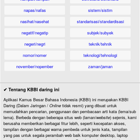
napas/nafas
sistem/sistim
nasihat/nasehat
standarisasi/standardisasi
negatif/negatip
subjek/subyek
negeri/negri
teknik/tehnik
nomor/nomer
teknologi/tehnologi
november/nopember
zaman/jaman
✔ Tentang KBBI daring ini
Aplikasi Kamus Besar Bahasa Indonesia (KBBI) ini merupakan KBBI
Daring (Dalam Jaringan /
Online
tidak resmi) yang dibuat untuk
memudahkan pencarian, penggunaan dan pembacaan arti kata (lema/sub
lema). Berbeda dengan beberapa situs web (laman/
website
) sejenis, kami
berusaha memberikan berbagai fitur lebih, seperti kecepatan akses,
tampilan dengan berbagai warna pembeda untuk jenis kata, tampilan
yang pas untuk segala perambah web baik komputer desktop, laptop