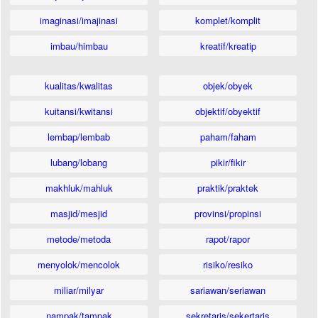
imaginasi/imajinasi
komplet/komplit
imbau/himbau
kreatif/kreatip
kualitas/kwalitas
objek/obyek
kuitansi/kwitansi
objektif/obyektif
lembap/lembab
paham/faham
lubang/lobang
pikir/fikir
makhluk/mahluk
praktik/praktek
masjid/mesjid
provinsi/propinsi
metode/metoda
rapot/rapor
menyolok/mencolok
risiko/resiko
miliar/milyar
sariawan/seriawan
nampak/tampak
sekretaris/sekertaris