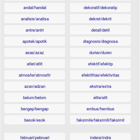
andal/handal
dekoratif/dekoratip
analisis/analisa
dekret/dekrit
antre/antri
detail/detil
apotek/apotik
diagnosis/diagnosa
asas/azaz
durian/duren
atlet/atlit
efektif/efektip
atmosfer/atmosfir
efektifitas/efektivitas
azan/adzan
ekstra/extra
belum/belom
elite/elit
bengep/bengap
embus/hembus
besok/esok
faksimile/faksimili/faksimil
februari/pebruari
indera/indra