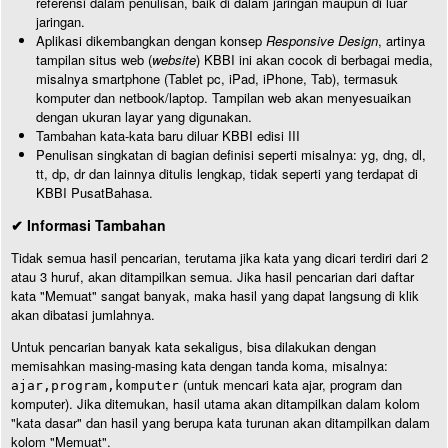
referensi dalam penulisan, baik di dalam jaringan maupun di luar
jaringan.
Aplikasi dikembangkan dengan konsep
Responsive Design
, artinya
tampilan situs web (
website
) KBBI ini akan cocok di berbagai media,
misalnya smartphone (Tablet pc, iPad, iPhone, Tab), termasuk
komputer dan netbook/laptop. Tampilan web akan menyesuaikan
dengan ukuran layar yang digunakan.
Tambahan kata-kata baru diluar KBBI edisi III
Penulisan singkatan di bagian definisi seperti misalnya: yg, dng, dl,
tt, dp, dr dan lainnya ditulis lengkap, tidak seperti yang terdapat di
KBBI PusatBahasa.
✔ Informasi Tambahan
Tidak semua hasil pencarian, terutama jika kata yang dicari terdiri dari 2
atau 3 huruf, akan ditampilkan semua. Jika hasil pencarian dari daftar
kata "Memuat" sangat banyak, maka hasil yang dapat langsung di klik
akan dibatasi jumlahnya.
Untuk pencarian banyak kata sekaligus, bisa dilakukan dengan
memisahkan masing-masing kata dengan tanda koma, misalnya:
(untuk mencari kata ajar, program dan
ajar,program,komputer
komputer). Jika ditemukan, hasil utama akan ditampilkan dalam kolom
"kata dasar" dan hasil yang berupa kata turunan akan ditampilkan dalam
kolom "Memuat".