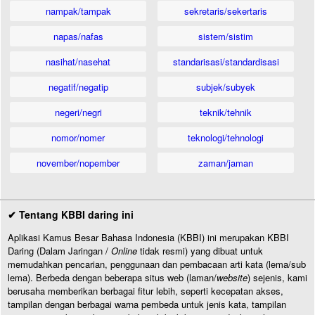
nampak/tampak
sekretaris/sekertaris
napas/nafas
sistem/sistim
nasihat/nasehat
standarisasi/standardisasi
negatif/negatip
subjek/subyek
negeri/negri
teknik/tehnik
nomor/nomer
teknologi/tehnologi
november/nopember
zaman/jaman
✔ Tentang KBBI daring ini
Aplikasi Kamus Besar Bahasa Indonesia (KBBI) ini merupakan KBBI
Daring (Dalam Jaringan /
Online
tidak resmi) yang dibuat untuk
memudahkan pencarian, penggunaan dan pembacaan arti kata (lema/sub
lema). Berbeda dengan beberapa situs web (laman/
website
) sejenis, kami
berusaha memberikan berbagai fitur lebih, seperti kecepatan akses,
tampilan dengan berbagai warna pembeda untuk jenis kata, tampilan