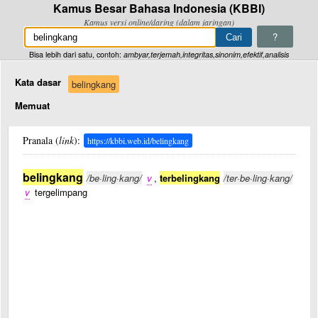
Kamus Besar Bahasa Indonesia (KBBI)
Kamus versi online/daring (dalam jaringan)
?
Bisa lebih dari satu, contoh:
ambyar,terjemah,integritas,sinonim,efektif,analisis
Kata dasar
belingkang
Memuat
Pranala (
link
):
https://kbbi.web.id/belingkang
belingkang
/be·ling·kang/
v
,
terbelingkang
/ter·be·ling·kang/
v
tergelimpang