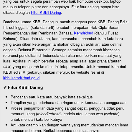
yang pas untuk segala perambah web baik komputer desktop, laptop
maupun telepon pintar dan sebagainya. Fitur-fitur selengkapnya bisa
dibaca dibagian
Fitur KBBI Daring
.
Database utama KBBI Daring ini masih mengacu pada KBBI Daring Edisi
III, sehingga isi (kata dan arti) tersebut merupakan Hak Cipta Badan
Pengembangan dan Pembinaan Bahasa,
Kemdikbud
(dahulu Pusat
Bahasa). Diluar data utama, kami berusaha menambah kata-kata baru
yang akan diberi keterangan tambahan dibagian akhir arti atau definisi
dengan "Definisi Eksternal". Semoga semakin menambah khazanah
referensi pendidikan di Indonesia dan bisa memberikan manfaat yang
luas. Aplikasi ini lebih bersifat sebagai arsip saja, agar pranala/tautan
(
link
) yang mengarah ke situs ini tetap tersedia. Untuk mencari kata dari
KBBI edisi V (terbaru), silakan merujuk ke website resmi di
kbbi.kemdikbud.go.id
✔ Fitur KBBI Daring
Pencarian satu kata atau banyak kata sekaligus
Tampilan yang sederhana dan ringan untuk kemudahan penggunaan
Proses pengambilan data yang sangat cepat, pengguna tidak perlu
memuat ulang (
reload/refresh
) jendela atau laman web (
website
)
untuk mencari kata berikutnya
Arti kata ditampilkan dengan warna yang memudahkan mencari lema
maupun sub lema. Berikut beberapa penjelasannya: