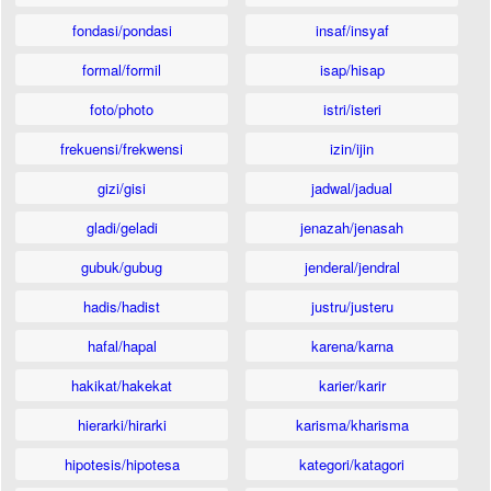
fondasi/pondasi
insaf/insyaf
formal/formil
isap/hisap
foto/photo
istri/isteri
frekuensi/frekwensi
izin/ijin
gizi/gisi
jadwal/jadual
gladi/geladi
jenazah/jenasah
gubuk/gubug
jenderal/jendral
hadis/hadist
justru/justeru
hafal/hapal
karena/karna
hakikat/hakekat
karier/karir
hierarki/hirarki
karisma/kharisma
hipotesis/hipotesa
kategori/katagori