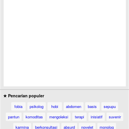
★ Pencarian populer
fobia
psikolog
hobi
abdomen
basis
sepupu
pantun
komoditas
mengoleksi
terapi
inisiatif
suvenir
karmina
berkonsultasi
absurd
novelet
monolog