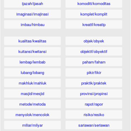
ijazah/ijasah
komoditi/komoditas
imaginasi/imajinasi
komplet/komplit
imbau/himbau
kreatif/kreatip
kualitas/kwalitas
objek/obyek
kuitansi/kwitansi
objektif/obyektif
lembap/lembab
paham/faham
lubang/lobang
pikir/fikir
makhluk/mahluk
praktik/praktek
masjid/mesjid
provinsi/propinsi
metode/metoda
rapot/rapor
menyolok/mencolok
risiko/resiko
miliar/milyar
sariawan/seriawan