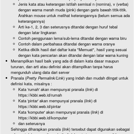
Jenis kata atau keterangan istilah semisal n (nomina), v (verba)
dengan warna merah muda (pink) dengan garis bawah titik-titik.
Arahkan mouse untuk melihat keterangannya (belum semua ada
keterangannya)
Arti ke-1, 2, 3 dan seterusnya ditandai dengan huruf tebal
dengan latar lingkaran
Contoh penggunaan lema/sub-lema ditandai dengan warna biru
Contoh dalam peribahasa ditandai dengan warna oranye
Ketika diklik hasil dari daftar kata "Memuat", hasil yang sesuai
dengan kata pencarian akan ditandai dengan latar warna kuning
Menampilkan hasil baik yang ada di dalam kata dasar maupun
turunan, dan arti atau definisi akan ditampilkan tanpa harus
mengunduh ulang data dari server
Pranala (
Pretty Permalink/Link
) yang indah dan mudah diingat untuk
definisi kata, misalnya :
Kata 'rumah' akan mempunyai pranala (
link
) di
https://kbbi.web.id/rumah
Kata 'pintar' akan mempunyai pranala (
link
) di
https://kbbi.web.id/pintar
Kata 'komputer' akan mempunyai pranala (
link
) di
https://kbbi.web.id/komputer
dan seterusnya
Sehingga diharapkan pranala (
link
) tersebut dapat digunakan sebagai