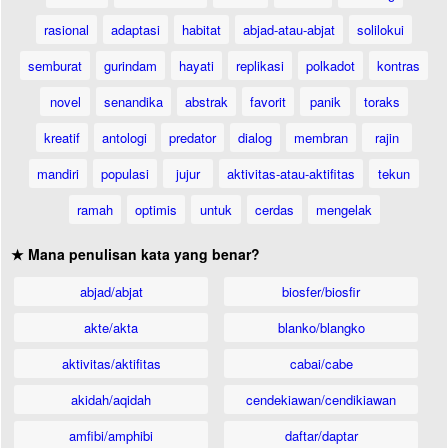
rasional
adaptasi
habitat
abjad-atau-abjat
solilokui
semburat
gurindam
hayati
replikasi
polkadot
kontras
novel
senandika
abstrak
favorit
panik
toraks
kreatif
antologi
predator
dialog
membran
rajin
mandiri
populasi
jujur
aktivitas-atau-aktifitas
tekun
ramah
optimis
untuk
cerdas
mengelak
★ Mana penulisan kata yang benar?
abjad/abjat
biosfer/biosfir
akte/akta
blanko/blangko
aktivitas/aktifitas
cabai/cabe
akidah/aqidah
cendekiawan/cendikiawan
amfibi/amphibi
daftar/daptar