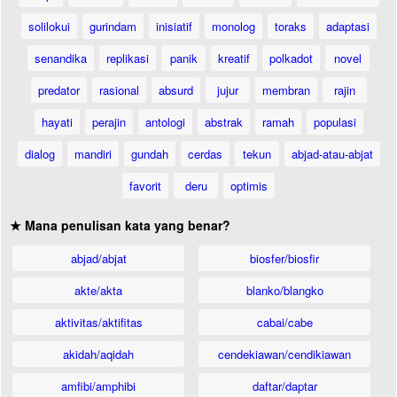
solilokui
gurindam
inisiatif
monolog
toraks
adaptasi
senandika
replikasi
panik
kreatif
polkadot
novel
predator
rasional
absurd
jujur
membran
rajin
hayati
perajin
antologi
abstrak
ramah
populasi
dialog
mandiri
gundah
cerdas
tekun
abjad-atau-abjat
favorit
deru
optimis
★ Mana penulisan kata yang benar?
abjad/abjat
biosfer/biosfir
akte/akta
blanko/blangko
aktivitas/aktifitas
cabai/cabe
akidah/aqidah
cendekiawan/cendikiawan
amfibi/amphibi
daftar/daptar