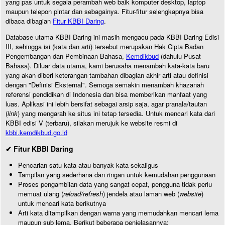
yang pas untuk segala perambah web baik komputer desktop, laptop
maupun telepon pintar dan sebagainya. Fitur-fitur selengkapnya bisa
dibaca dibagian
Fitur KBBI Daring
.
Database utama KBBI Daring ini masih mengacu pada KBBI Daring Edisi
III, sehingga isi (kata dan arti) tersebut merupakan Hak Cipta Badan
Pengembangan dan Pembinaan Bahasa,
Kemdikbud
(dahulu Pusat
Bahasa). Diluar data utama, kami berusaha menambah kata-kata baru
yang akan diberi keterangan tambahan dibagian akhir arti atau definisi
dengan "Definisi Eksternal". Semoga semakin menambah khazanah
referensi pendidikan di Indonesia dan bisa memberikan manfaat yang
luas. Aplikasi ini lebih bersifat sebagai arsip saja, agar pranala/tautan
(
link
) yang mengarah ke situs ini tetap tersedia. Untuk mencari kata dari
KBBI edisi V (terbaru), silakan merujuk ke website resmi di
kbbi.kemdikbud.go.id
✔ Fitur KBBI Daring
Pencarian satu kata atau banyak kata sekaligus
Tampilan yang sederhana dan ringan untuk kemudahan penggunaan
Proses pengambilan data yang sangat cepat, pengguna tidak perlu
memuat ulang (
reload/refresh
) jendela atau laman web (
website
)
untuk mencari kata berikutnya
Arti kata ditampilkan dengan warna yang memudahkan mencari lema
maupun sub lema. Berikut beberapa penjelasannya: