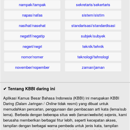
nampak/tampak
sekretaris/sekertaris
napas/nafas
sistem/sistim
nasihat/nasehat
standarisasi/standardisasi
negatif/negatip
subjek/subyek
negeri/negri
teknik/tehnik
nomor/nomer
teknologi/tehnologi
november/nopember
zaman/jaman
✔ Tentang KBBI daring ini
Aplikasi Kamus Besar Bahasa Indonesia (KBBI) ini merupakan KBBI
Daring (Dalam Jaringan /
Online
tidak resmi) yang dibuat untuk
memudahkan pencarian, penggunaan dan pembacaan arti kata (lema/sub
lema). Berbeda dengan beberapa situs web (laman/
website
) sejenis, kami
berusaha memberikan berbagai fitur lebih, seperti kecepatan akses,
tampilan dengan berbagai warna pembeda untuk jenis kata, tampilan