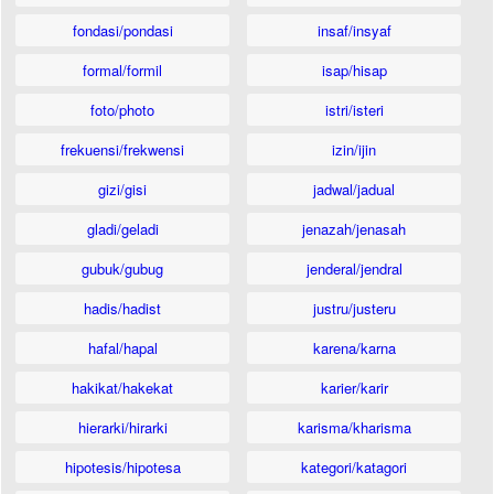
fondasi/pondasi
insaf/insyaf
formal/formil
isap/hisap
foto/photo
istri/isteri
frekuensi/frekwensi
izin/ijin
gizi/gisi
jadwal/jadual
gladi/geladi
jenazah/jenasah
gubuk/gubug
jenderal/jendral
hadis/hadist
justru/justeru
hafal/hapal
karena/karna
hakikat/hakekat
karier/karir
hierarki/hirarki
karisma/kharisma
hipotesis/hipotesa
kategori/katagori