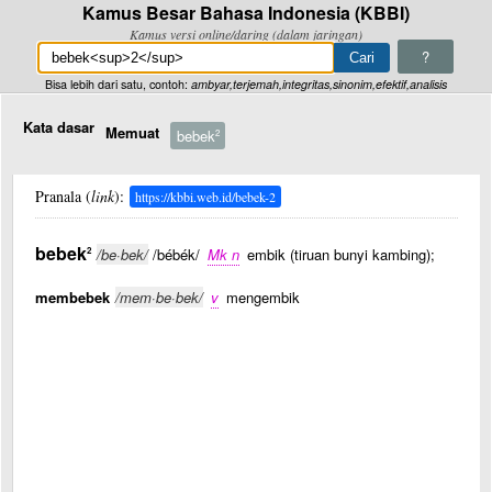
Kamus Besar Bahasa Indonesia (KBBI)
Kamus versi online/daring (dalam jaringan)
?
Bisa lebih dari satu, contoh:
ambyar,terjemah,integritas,sinonim,efektif,analisis
Kata dasar
Memuat
bebek
2
Pranala (
link
):
https://kbbi.web.id/bebek-2
bebek
2
/be·bek/
/bébék/
Mk n
embik (tiruan bunyi kambing);
membebek
/mem·be·bek/
v
mengembik