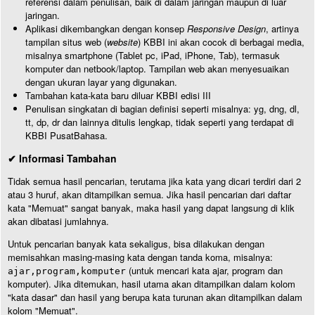
referensi dalam penulisan, baik di dalam jaringan maupun di luar
jaringan.
Aplikasi dikembangkan dengan konsep
Responsive Design
, artinya
tampilan situs web (
website
) KBBI ini akan cocok di berbagai media,
misalnya smartphone (Tablet pc, iPad, iPhone, Tab), termasuk
komputer dan netbook/laptop. Tampilan web akan menyesuaikan
dengan ukuran layar yang digunakan.
Tambahan kata-kata baru diluar KBBI edisi III
Penulisan singkatan di bagian definisi seperti misalnya: yg, dng, dl,
tt, dp, dr dan lainnya ditulis lengkap, tidak seperti yang terdapat di
KBBI PusatBahasa.
✔ Informasi Tambahan
Tidak semua hasil pencarian, terutama jika kata yang dicari terdiri dari 2
atau 3 huruf, akan ditampilkan semua. Jika hasil pencarian dari daftar
kata "Memuat" sangat banyak, maka hasil yang dapat langsung di klik
akan dibatasi jumlahnya.
Untuk pencarian banyak kata sekaligus, bisa dilakukan dengan
memisahkan masing-masing kata dengan tanda koma, misalnya:
(untuk mencari kata ajar, program dan
ajar,program,komputer
komputer). Jika ditemukan, hasil utama akan ditampilkan dalam kolom
"kata dasar" dan hasil yang berupa kata turunan akan ditampilkan dalam
kolom "Memuat".