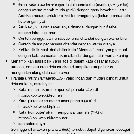
Jenis kata atau keterangan istilah semisal n (nomina), v (verba)
dengan warna merah muda (pink) dengan garis bawah titik-titik.
Arahkan mouse untuk melihat keterangannya (belum semua ada
keterangannya)
Arti ke-1, 2, 3 dan seterusnya ditandai dengan huruf tebal
dengan latar lingkaran
Contoh penggunaan lema/sub-lema ditandai dengan warna biru
Contoh dalam peribahasa ditandai dengan warna oranye
Ketika diklik hasil dari daftar kata "Memuat", hasil yang sesuai
dengan kata pencarian akan ditandai dengan latar warna kuning
Menampilkan hasil baik yang ada di dalam kata dasar maupun
turunan, dan arti atau definisi akan ditampilkan tanpa harus
mengunduh ulang data dari server
Pranala (
Pretty Permalink/Link
) yang indah dan mudah diingat untuk
definisi kata, misalnya :
Kata 'rumah' akan mempunyai pranala (
link
) di
https://kbbi.web.id/rumah
Kata 'pintar' akan mempunyai pranala (
link
) di
https://kbbi.web.id/pintar
Kata 'komputer' akan mempunyai pranala (
link
) di
https://kbbi.web.id/komputer
dan seterusnya
Sehingga diharapkan pranala (
link
) tersebut dapat digunakan sebagai