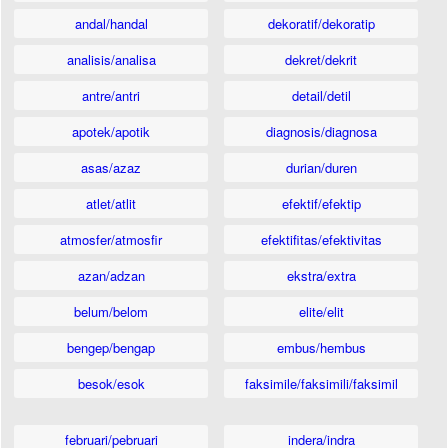
andal/handal
dekoratif/dekoratip
analisis/analisa
dekret/dekrit
antre/antri
detail/detil
apotek/apotik
diagnosis/diagnosa
asas/azaz
durian/duren
atlet/atlit
efektif/efektip
atmosfer/atmosfir
efektifitas/efektivitas
azan/adzan
ekstra/extra
belum/belom
elite/elit
bengep/bengap
embus/hembus
besok/esok
faksimile/faksimili/faksimil
februari/pebruari
indera/indra