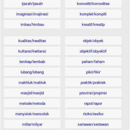
ijazah/ijasah
komoditi/komoditas
imaginasi/imajinasi
komplet/komplit
imbau/himbau
kreatif/kreatip
kualitas/kwalitas
objek/obyek
kuitansi/kwitansi
objektif/obyektif
lembap/lembab
paham/faham
lubang/lobang
pikir/fikir
makhluk/mahluk
praktik/praktek
masjid/mesjid
provinsi/propinsi
metode/metoda
rapot/rapor
menyolok/mencolok
risiko/resiko
miliar/milyar
sariawan/seriawan