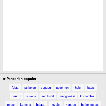
★ Pencarian populer
fobia
psikolog
sepupu
abdomen
hobi
basis
pantun
suvenir
semburat
mengoleksi
komoditas
terapi
karmina
habitat
novelet
kontras
berkonsultasi