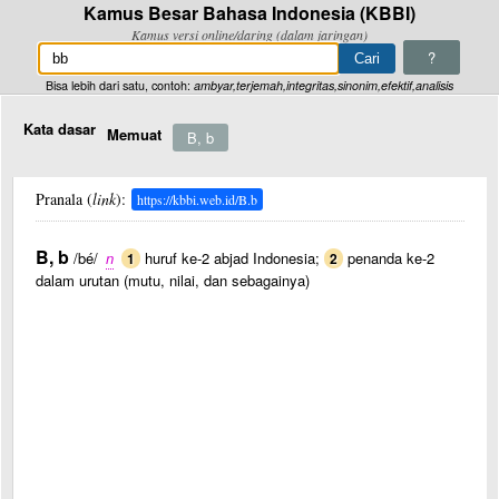
Kamus Besar Bahasa Indonesia (KBBI)
Kamus versi online/daring (dalam jaringan)
?
Bisa lebih dari satu, contoh:
ambyar,terjemah,integritas,sinonim,efektif,analisis
Kata dasar
Memuat
B, b
Pranala (
link
):
https://kbbi.web.id/B.b
B, b
/bé/
n
huruf ke-2 abjad Indonesia;
penanda ke-2
1
2
dalam urutan (mutu, nilai, dan sebagainya)