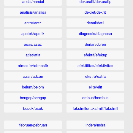
andal/handal
dekoratif/dekoratip
analisis/analisa
dekret/dekrit
antre/antri
detail/detil
apotek/apotik
diagnosis/diagnosa
asas/azaz
durian/duren
atlet/atlit
efektif/efektip
atmosfer/atmosfir
efektifitas/efektivitas
azan/adzan
ekstra/extra
belum/belom
elite/elit
bengep/bengap
embus/hembus
besok/esok
faksimile/faksimili/faksimil
februari/pebruari
indera/indra