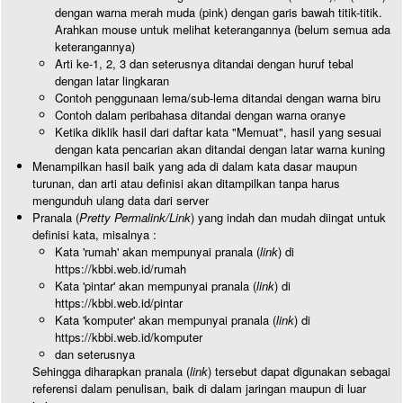
dengan warna merah muda (pink) dengan garis bawah titik-titik.
Arahkan mouse untuk melihat keterangannya (belum semua ada
keterangannya)
Arti ke-1, 2, 3 dan seterusnya ditandai dengan huruf tebal
dengan latar lingkaran
Contoh penggunaan lema/sub-lema ditandai dengan warna biru
Contoh dalam peribahasa ditandai dengan warna oranye
Ketika diklik hasil dari daftar kata "Memuat", hasil yang sesuai
dengan kata pencarian akan ditandai dengan latar warna kuning
Menampilkan hasil baik yang ada di dalam kata dasar maupun
turunan, dan arti atau definisi akan ditampilkan tanpa harus
mengunduh ulang data dari server
Pranala (
Pretty Permalink/Link
) yang indah dan mudah diingat untuk
definisi kata, misalnya :
Kata 'rumah' akan mempunyai pranala (
link
) di
https://kbbi.web.id/rumah
Kata 'pintar' akan mempunyai pranala (
link
) di
https://kbbi.web.id/pintar
Kata 'komputer' akan mempunyai pranala (
link
) di
https://kbbi.web.id/komputer
dan seterusnya
Sehingga diharapkan pranala (
link
) tersebut dapat digunakan sebagai
referensi dalam penulisan, baik di dalam jaringan maupun di luar