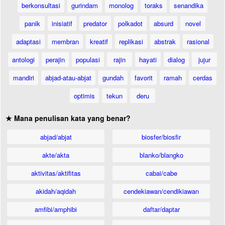
berkonsultasi
gurindam
monolog
toraks
senandika
panik
inisiatif
predator
polkadot
absurd
novel
adaptasi
membran
kreatif
replikasi
abstrak
rasional
antologi
perajin
populasi
rajin
hayati
dialog
jujur
mandiri
abjad-atau-abjat
gundah
favorit
ramah
cerdas
optimis
tekun
deru
★ Mana penulisan kata yang benar?
abjad/abjat
biosfer/biosfir
akte/akta
blanko/blangko
aktivitas/aktifitas
cabai/cabe
akidah/aqidah
cendekiawan/cendikiawan
amfibi/amphibi
daftar/daptar