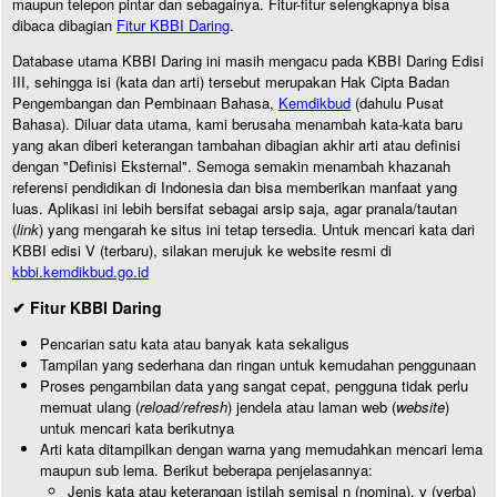
maupun telepon pintar dan sebagainya. Fitur-fitur selengkapnya bisa
dibaca dibagian
Fitur KBBI Daring
.
Database utama KBBI Daring ini masih mengacu pada KBBI Daring Edisi
III, sehingga isi (kata dan arti) tersebut merupakan Hak Cipta Badan
Pengembangan dan Pembinaan Bahasa,
Kemdikbud
(dahulu Pusat
Bahasa). Diluar data utama, kami berusaha menambah kata-kata baru
yang akan diberi keterangan tambahan dibagian akhir arti atau definisi
dengan "Definisi Eksternal". Semoga semakin menambah khazanah
referensi pendidikan di Indonesia dan bisa memberikan manfaat yang
luas. Aplikasi ini lebih bersifat sebagai arsip saja, agar pranala/tautan
(
link
) yang mengarah ke situs ini tetap tersedia. Untuk mencari kata dari
KBBI edisi V (terbaru), silakan merujuk ke website resmi di
kbbi.kemdikbud.go.id
✔ Fitur KBBI Daring
Pencarian satu kata atau banyak kata sekaligus
Tampilan yang sederhana dan ringan untuk kemudahan penggunaan
Proses pengambilan data yang sangat cepat, pengguna tidak perlu
memuat ulang (
reload/refresh
) jendela atau laman web (
website
)
untuk mencari kata berikutnya
Arti kata ditampilkan dengan warna yang memudahkan mencari lema
maupun sub lema. Berikut beberapa penjelasannya:
Jenis kata atau keterangan istilah semisal n (nomina), v (verba)