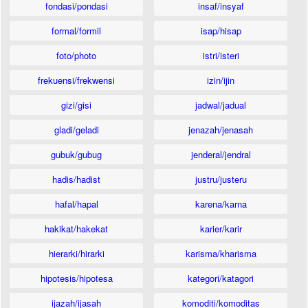
fondasi/pondasi
insaf/insyaf
formal/formil
isap/hisap
foto/photo
istri/isteri
frekuensi/frekwensi
izin/ijin
gizi/gisi
jadwal/jadual
gladi/geladi
jenazah/jenasah
gubuk/gubug
jenderal/jendral
hadis/hadist
justru/justeru
hafal/hapal
karena/karna
hakikat/hakekat
karier/karir
hierarki/hirarki
karisma/kharisma
hipotesis/hipotesa
kategori/katagori
ijazah/ijasah
komoditi/komoditas