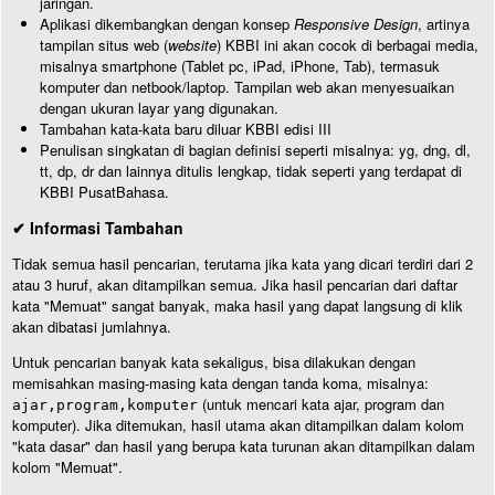
jaringan.
Aplikasi dikembangkan dengan konsep
Responsive Design
, artinya
tampilan situs web (
website
) KBBI ini akan cocok di berbagai media,
misalnya smartphone (Tablet pc, iPad, iPhone, Tab), termasuk
komputer dan netbook/laptop. Tampilan web akan menyesuaikan
dengan ukuran layar yang digunakan.
Tambahan kata-kata baru diluar KBBI edisi III
Penulisan singkatan di bagian definisi seperti misalnya: yg, dng, dl,
tt, dp, dr dan lainnya ditulis lengkap, tidak seperti yang terdapat di
KBBI PusatBahasa.
✔ Informasi Tambahan
Tidak semua hasil pencarian, terutama jika kata yang dicari terdiri dari 2
atau 3 huruf, akan ditampilkan semua. Jika hasil pencarian dari daftar
kata "Memuat" sangat banyak, maka hasil yang dapat langsung di klik
akan dibatasi jumlahnya.
Untuk pencarian banyak kata sekaligus, bisa dilakukan dengan
memisahkan masing-masing kata dengan tanda koma, misalnya:
(untuk mencari kata ajar, program dan
ajar,program,komputer
komputer). Jika ditemukan, hasil utama akan ditampilkan dalam kolom
"kata dasar" dan hasil yang berupa kata turunan akan ditampilkan dalam
kolom "Memuat".