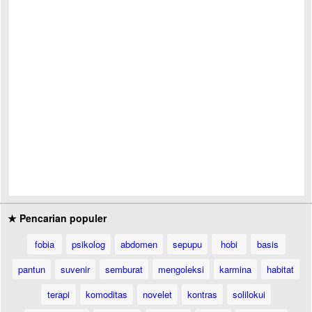
★ Pencarian populer
fobia
psikolog
abdomen
sepupu
hobi
basis
pantun
suvenir
semburat
mengoleksi
karmina
habitat
terapi
komoditas
novelet
kontras
solilokui