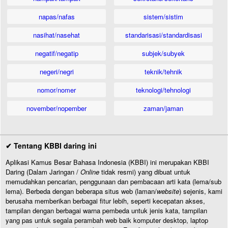
napas/nafas
sistem/sistim
nasihat/nasehat
standarisasi/standardisasi
negatif/negatip
subjek/subyek
negeri/negri
teknik/tehnik
nomor/nomer
teknologi/tehnologi
november/nopember
zaman/jaman
✔ Tentang KBBI daring ini
Aplikasi Kamus Besar Bahasa Indonesia (KBBI) ini merupakan KBBI
Daring (Dalam Jaringan /
Online
tidak resmi) yang dibuat untuk
memudahkan pencarian, penggunaan dan pembacaan arti kata (lema/sub
lema). Berbeda dengan beberapa situs web (laman/
website
) sejenis, kami
berusaha memberikan berbagai fitur lebih, seperti kecepatan akses,
tampilan dengan berbagai warna pembeda untuk jenis kata, tampilan
yang pas untuk segala perambah web baik komputer desktop, laptop