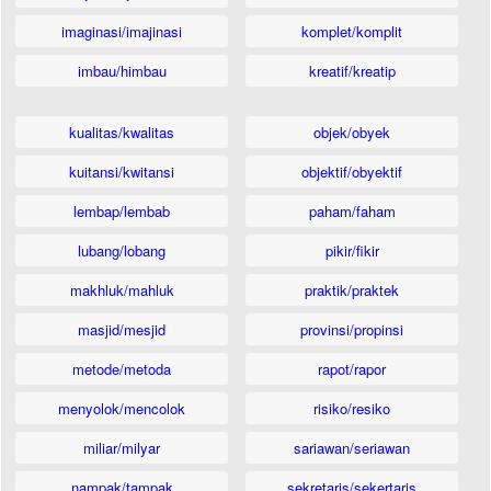
imaginasi/imajinasi
komplet/komplit
imbau/himbau
kreatif/kreatip
kualitas/kwalitas
objek/obyek
kuitansi/kwitansi
objektif/obyektif
lembap/lembab
paham/faham
lubang/lobang
pikir/fikir
makhluk/mahluk
praktik/praktek
masjid/mesjid
provinsi/propinsi
metode/metoda
rapot/rapor
menyolok/mencolok
risiko/resiko
miliar/milyar
sariawan/seriawan
nampak/tampak
sekretaris/sekertaris