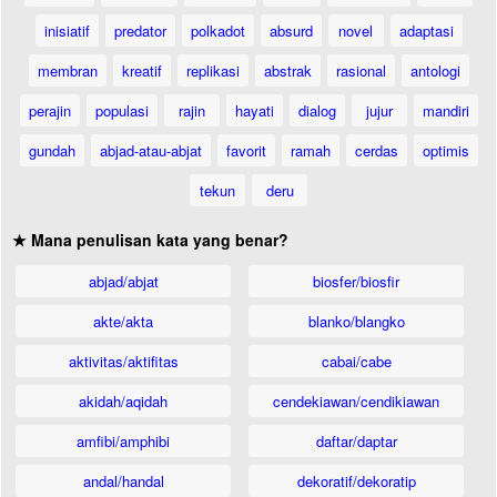
inisiatif
predator
polkadot
absurd
novel
adaptasi
membran
kreatif
replikasi
abstrak
rasional
antologi
perajin
populasi
rajin
hayati
dialog
jujur
mandiri
gundah
abjad-atau-abjat
favorit
ramah
cerdas
optimis
tekun
deru
★ Mana penulisan kata yang benar?
abjad/abjat
biosfer/biosfir
akte/akta
blanko/blangko
aktivitas/aktifitas
cabai/cabe
akidah/aqidah
cendekiawan/cendikiawan
amfibi/amphibi
daftar/daptar
andal/handal
dekoratif/dekoratip