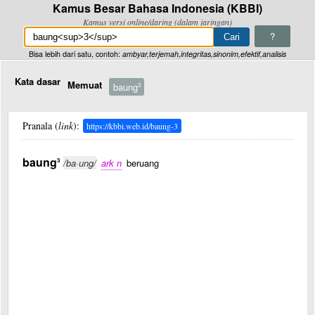
Kamus Besar Bahasa Indonesia (KBBI)
Kamus versi online/daring (dalam jaringan)
?
Bisa lebih dari satu, contoh:
ambyar,terjemah,integritas,sinonim,efektif,analisis
Kata dasar
Memuat
baung
3
Pranala (
link
):
https://kbbi.web.id/baung-3
baung
3
/ba·ung/
ark n
beruang