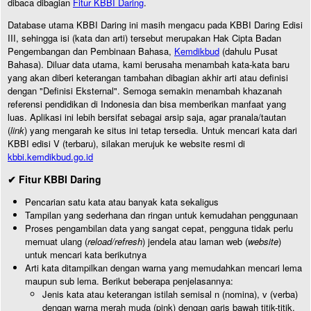
dibaca dibagian
Fitur KBBI Daring
.
Database utama KBBI Daring ini masih mengacu pada KBBI Daring Edisi
III, sehingga isi (kata dan arti) tersebut merupakan Hak Cipta Badan
Pengembangan dan Pembinaan Bahasa,
Kemdikbud
(dahulu Pusat
Bahasa). Diluar data utama, kami berusaha menambah kata-kata baru
yang akan diberi keterangan tambahan dibagian akhir arti atau definisi
dengan "Definisi Eksternal". Semoga semakin menambah khazanah
referensi pendidikan di Indonesia dan bisa memberikan manfaat yang
luas. Aplikasi ini lebih bersifat sebagai arsip saja, agar pranala/tautan
(
link
) yang mengarah ke situs ini tetap tersedia. Untuk mencari kata dari
KBBI edisi V (terbaru), silakan merujuk ke website resmi di
kbbi.kemdikbud.go.id
✔ Fitur KBBI Daring
Pencarian satu kata atau banyak kata sekaligus
Tampilan yang sederhana dan ringan untuk kemudahan penggunaan
Proses pengambilan data yang sangat cepat, pengguna tidak perlu
memuat ulang (
reload/refresh
) jendela atau laman web (
website
)
untuk mencari kata berikutnya
Arti kata ditampilkan dengan warna yang memudahkan mencari lema
maupun sub lema. Berikut beberapa penjelasannya:
Jenis kata atau keterangan istilah semisal n (nomina), v (verba)
dengan warna merah muda (pink) dengan garis bawah titik-titik.