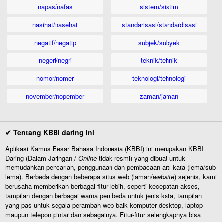
napas/nafas
sistem/sistim
nasihat/nasehat
standarisasi/standardisasi
negatif/negatip
subjek/subyek
negeri/negri
teknik/tehnik
nomor/nomer
teknologi/tehnologi
november/nopember
zaman/jaman
✔ Tentang KBBI daring ini
Aplikasi Kamus Besar Bahasa Indonesia (KBBI) ini merupakan KBBI
Daring (Dalam Jaringan /
Online
tidak resmi) yang dibuat untuk
memudahkan pencarian, penggunaan dan pembacaan arti kata (lema/sub
lema). Berbeda dengan beberapa situs web (laman/
website
) sejenis, kami
berusaha memberikan berbagai fitur lebih, seperti kecepatan akses,
tampilan dengan berbagai warna pembeda untuk jenis kata, tampilan
yang pas untuk segala perambah web baik komputer desktop, laptop
maupun telepon pintar dan sebagainya. Fitur-fitur selengkapnya bisa