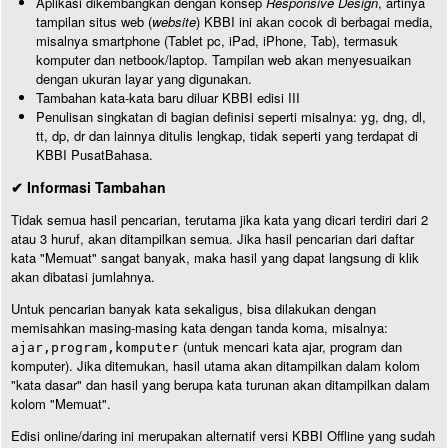
Aplikasi dikembangkan dengan konsep
Responsive Design
, artinya
tampilan situs web (
website
) KBBI ini akan cocok di berbagai media,
misalnya smartphone (Tablet pc, iPad, iPhone, Tab), termasuk
komputer dan netbook/laptop. Tampilan web akan menyesuaikan
dengan ukuran layar yang digunakan.
Tambahan kata-kata baru diluar KBBI edisi III
Penulisan singkatan di bagian definisi seperti misalnya: yg, dng, dl,
tt, dp, dr dan lainnya ditulis lengkap, tidak seperti yang terdapat di
KBBI PusatBahasa.
✔ Informasi Tambahan
Tidak semua hasil pencarian, terutama jika kata yang dicari terdiri dari 2
atau 3 huruf, akan ditampilkan semua. Jika hasil pencarian dari daftar
kata "Memuat" sangat banyak, maka hasil yang dapat langsung di klik
akan dibatasi jumlahnya.
Untuk pencarian banyak kata sekaligus, bisa dilakukan dengan
memisahkan masing-masing kata dengan tanda koma, misalnya:
(untuk mencari kata ajar, program dan
ajar,program,komputer
komputer). Jika ditemukan, hasil utama akan ditampilkan dalam kolom
"kata dasar" dan hasil yang berupa kata turunan akan ditampilkan dalam
kolom "Memuat".
Edisi online/daring ini merupakan alternatif versi KBBI Offline yang sudah