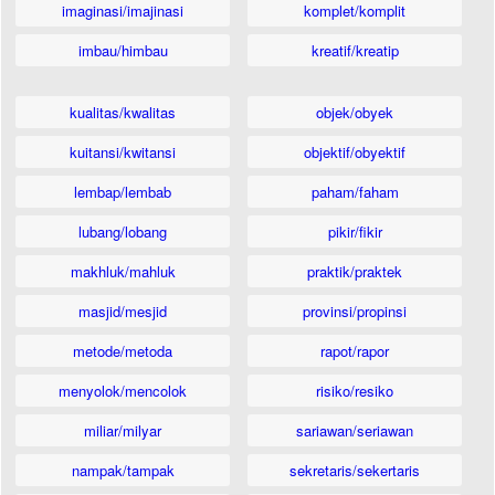
imaginasi/imajinasi
komplet/komplit
imbau/himbau
kreatif/kreatip
kualitas/kwalitas
objek/obyek
kuitansi/kwitansi
objektif/obyektif
lembap/lembab
paham/faham
lubang/lobang
pikir/fikir
makhluk/mahluk
praktik/praktek
masjid/mesjid
provinsi/propinsi
metode/metoda
rapot/rapor
menyolok/mencolok
risiko/resiko
miliar/milyar
sariawan/seriawan
nampak/tampak
sekretaris/sekertaris