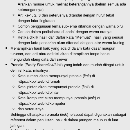
Arahkan mouse untuk melihat keterangannya (belum semua ada
keterangannya)
Arti ke-1, 2, 3 dan seterusnya ditandai dengan huruf tebal
dengan latar lingkaran
Contoh penggunaan lema/sub-lema ditandai dengan warna biru
Contoh dalam peribahasa ditandai dengan warna oranye
Ketika diklik hasil dari daftar kata "Memuat", hasil yang sesuai
dengan kata pencarian akan ditandai dengan latar warna kuning
Menampilkan hasil baik yang ada di dalam kata dasar maupun
turunan, dan arti atau definisi akan ditampilkan tanpa harus
mengunduh ulang data dari server
Pranala (
Pretty Permalink/Link
) yang indah dan mudah diingat untuk
definisi kata, misalnya :
Kata 'rumah' akan mempunyai pranala (
link
) di
https://kbbi.web.id/rumah
Kata 'pintar' akan mempunyai pranala (
link
) di
https://kbbi.web.id/pintar
Kata 'komputer' akan mempunyai pranala (
link
) di
https://kbbi.web.id/komputer
dan seterusnya
Sehingga diharapkan pranala (
link
) tersebut dapat digunakan sebagai
referensi dalam penulisan, baik di dalam jaringan maupun di luar
jaringan.