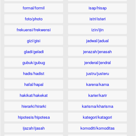
formal/formil
isap/hisap
foto/photo
istri/isteri
frekuensi/frekwensi
izin/ijin
gizi/gisi
jadwal/jadual
gladi/geladi
jenazah/jenasah
gubuk/gubug
jenderal/jendral
hadis/hadist
justru/justeru
hafal/hapal
karena/karna
hakikat/hakekat
karier/karir
hierarki/hirarki
karisma/kharisma
hipotesis/hipotesa
kategori/katagori
ijazah/ijasah
komoditi/komoditas