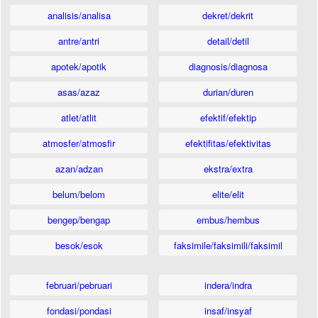
analisis/analisa
dekret/dekrit
antre/antri
detail/detil
apotek/apotik
diagnosis/diagnosa
asas/azaz
durian/duren
atlet/atlit
efektif/efektip
atmosfer/atmosfir
efektifitas/efektivitas
azan/adzan
ekstra/extra
belum/belom
elite/elit
bengep/bengap
embus/hembus
besok/esok
faksimile/faksimili/faksimil
februari/pebruari
indera/indra
fondasi/pondasi
insaf/insyaf