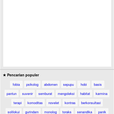
★ Pencarian populer
fobia
psikolog
abdomen
sepupu
hobi
basis
pantun
suvenir
semburat
mengoleksi
habitat
karmina
terapi
komoditas
novelet
kontras
berkonsultasi
solilokui
gurindam
monolog
toraks
senandika
panik