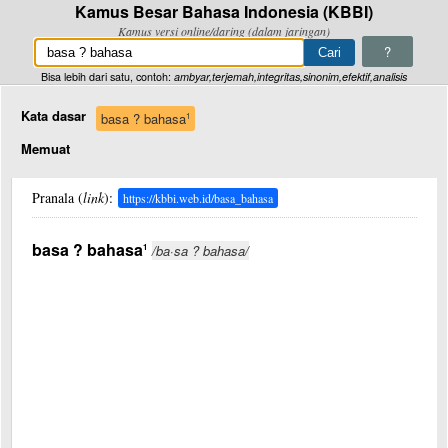
Kamus Besar Bahasa Indonesia (KBBI)
Kamus versi online/daring (dalam jaringan)
?
Bisa lebih dari satu, contoh:
ambyar,terjemah,integritas,sinonim,efektif,analisis
Kata dasar
basa ? bahasa
1
Memuat
Pranala (
link
):
https://kbbi.web.id/basa_bahasa
basa ? bahasa
1
/ba·sa ? bahasa/