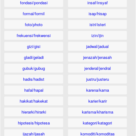
fondasi/pondasi
insaf/insyaf
formal/formil
isap/hisap
foto/photo
istri/isteri
frekuensi/frekwensi
izin/ijin
gizi/gisi
jadwal/jadual
gladi/geladi
jenazah/jenasah
gubuk/gubug
jenderal/jendral
hadis/hadist
justru/justeru
hafal/hapal
karena/karna
hakikat/hakekat
karier/karir
hierarki/hirarki
karisma/kharisma
hipotesis/hipotesa
kategori/katagori
ijazah/ijasah
komoditi/komoditas