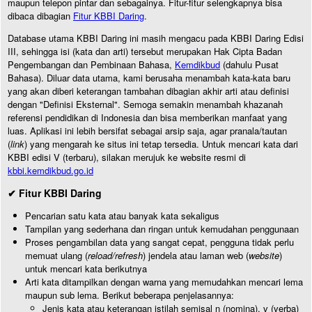
maupun telepon pintar dan sebagainya. Fitur-fitur selengkapnya bisa
dibaca dibagian
Fitur KBBI Daring
.
Database utama KBBI Daring ini masih mengacu pada KBBI Daring Edisi
III, sehingga isi (kata dan arti) tersebut merupakan Hak Cipta Badan
Pengembangan dan Pembinaan Bahasa,
Kemdikbud
(dahulu Pusat
Bahasa). Diluar data utama, kami berusaha menambah kata-kata baru
yang akan diberi keterangan tambahan dibagian akhir arti atau definisi
dengan "Definisi Eksternal". Semoga semakin menambah khazanah
referensi pendidikan di Indonesia dan bisa memberikan manfaat yang
luas. Aplikasi ini lebih bersifat sebagai arsip saja, agar pranala/tautan
(
link
) yang mengarah ke situs ini tetap tersedia. Untuk mencari kata dari
KBBI edisi V (terbaru), silakan merujuk ke website resmi di
kbbi.kemdikbud.go.id
✔ Fitur KBBI Daring
Pencarian satu kata atau banyak kata sekaligus
Tampilan yang sederhana dan ringan untuk kemudahan penggunaan
Proses pengambilan data yang sangat cepat, pengguna tidak perlu
memuat ulang (
reload/refresh
) jendela atau laman web (
website
)
untuk mencari kata berikutnya
Arti kata ditampilkan dengan warna yang memudahkan mencari lema
maupun sub lema. Berikut beberapa penjelasannya:
Jenis kata atau keterangan istilah semisal n (nomina), v (verba)