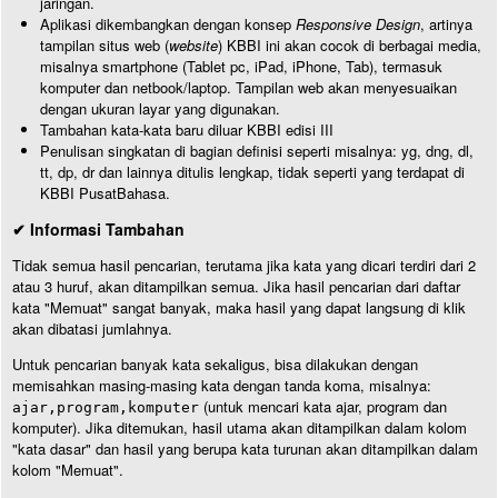
jaringan.
Aplikasi dikembangkan dengan konsep
Responsive Design
, artinya
tampilan situs web (
website
) KBBI ini akan cocok di berbagai media,
misalnya smartphone (Tablet pc, iPad, iPhone, Tab), termasuk
komputer dan netbook/laptop. Tampilan web akan menyesuaikan
dengan ukuran layar yang digunakan.
Tambahan kata-kata baru diluar KBBI edisi III
Penulisan singkatan di bagian definisi seperti misalnya: yg, dng, dl,
tt, dp, dr dan lainnya ditulis lengkap, tidak seperti yang terdapat di
KBBI PusatBahasa.
✔ Informasi Tambahan
Tidak semua hasil pencarian, terutama jika kata yang dicari terdiri dari 2
atau 3 huruf, akan ditampilkan semua. Jika hasil pencarian dari daftar
kata "Memuat" sangat banyak, maka hasil yang dapat langsung di klik
akan dibatasi jumlahnya.
Untuk pencarian banyak kata sekaligus, bisa dilakukan dengan
memisahkan masing-masing kata dengan tanda koma, misalnya:
(untuk mencari kata ajar, program dan
ajar,program,komputer
komputer). Jika ditemukan, hasil utama akan ditampilkan dalam kolom
"kata dasar" dan hasil yang berupa kata turunan akan ditampilkan dalam
kolom "Memuat".