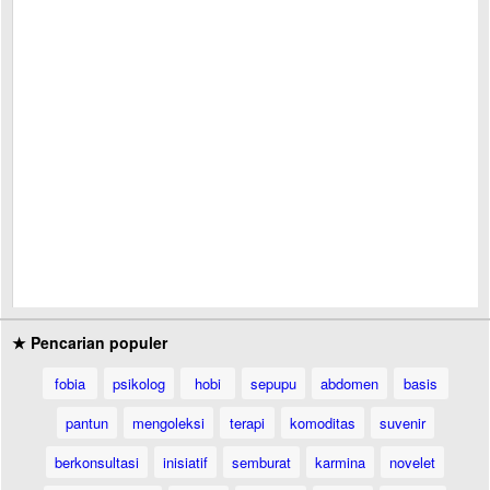
★ Pencarian populer
fobia
psikolog
hobi
sepupu
abdomen
basis
pantun
mengoleksi
terapi
komoditas
suvenir
berkonsultasi
inisiatif
semburat
karmina
novelet