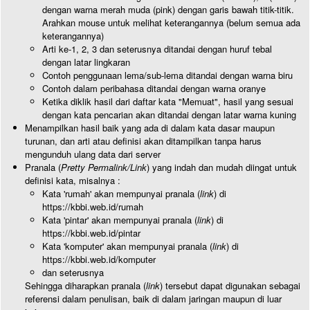
dengan warna merah muda (pink) dengan garis bawah titik-titik.
Arahkan mouse untuk melihat keterangannya (belum semua ada
keterangannya)
Arti ke-1, 2, 3 dan seterusnya ditandai dengan huruf tebal
dengan latar lingkaran
Contoh penggunaan lema/sub-lema ditandai dengan warna biru
Contoh dalam peribahasa ditandai dengan warna oranye
Ketika diklik hasil dari daftar kata "Memuat", hasil yang sesuai
dengan kata pencarian akan ditandai dengan latar warna kuning
Menampilkan hasil baik yang ada di dalam kata dasar maupun
turunan, dan arti atau definisi akan ditampilkan tanpa harus
mengunduh ulang data dari server
Pranala (
Pretty Permalink/Link
) yang indah dan mudah diingat untuk
definisi kata, misalnya :
Kata 'rumah' akan mempunyai pranala (
link
) di
https://kbbi.web.id/rumah
Kata 'pintar' akan mempunyai pranala (
link
) di
https://kbbi.web.id/pintar
Kata 'komputer' akan mempunyai pranala (
link
) di
https://kbbi.web.id/komputer
dan seterusnya
Sehingga diharapkan pranala (
link
) tersebut dapat digunakan sebagai
referensi dalam penulisan, baik di dalam jaringan maupun di luar