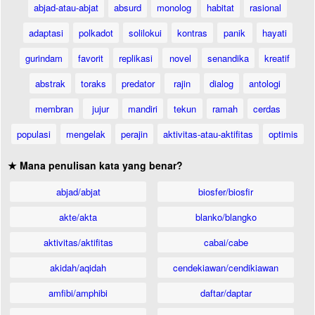
abjad-atau-abjat
absurd
monolog
habitat
rasional
adaptasi
polkadot
solilokui
kontras
panik
hayati
gurindam
favorit
replikasi
novel
senandika
kreatif
abstrak
toraks
predator
rajin
dialog
antologi
membran
jujur
mandiri
tekun
ramah
cerdas
populasi
mengelak
perajin
aktivitas-atau-aktifitas
optimis
★ Mana penulisan kata yang benar?
abjad/abjat
biosfer/biosfir
akte/akta
blanko/blangko
aktivitas/aktifitas
cabai/cabe
akidah/aqidah
cendekiawan/cendikiawan
amfibi/amphibi
daftar/daptar