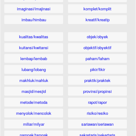
imaginasi/imajinasi
komplet/komplit
imbau/himbau
kreatif/kreatip
kualitas/kwalitas
objek/obyek
kuitansi/kwitansi
objektif/obyektif
lembap/lembab
paham/faham
lubang/lobang
pikir/fikir
makhluk/mahluk
praktik/praktek
masjid/mesjid
provinsi/propinsi
metode/metoda
rapot/rapor
menyolok/mencolok
risiko/resiko
miliar/milyar
sariawan/seriawan
nampak/tampak
sekretaris/sekertaris