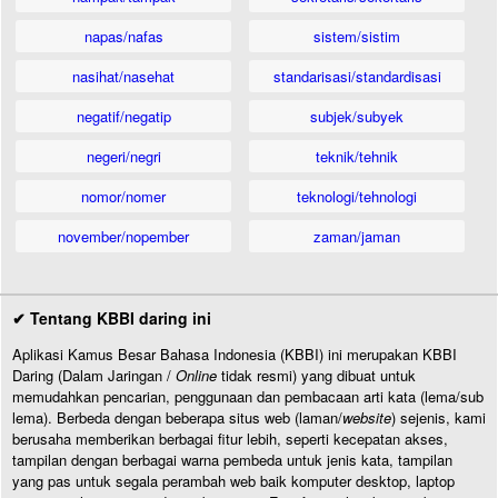
napas/nafas
sistem/sistim
nasihat/nasehat
standarisasi/standardisasi
negatif/negatip
subjek/subyek
negeri/negri
teknik/tehnik
nomor/nomer
teknologi/tehnologi
november/nopember
zaman/jaman
✔ Tentang KBBI daring ini
Aplikasi Kamus Besar Bahasa Indonesia (KBBI) ini merupakan KBBI
Daring (Dalam Jaringan /
Online
tidak resmi) yang dibuat untuk
memudahkan pencarian, penggunaan dan pembacaan arti kata (lema/sub
lema). Berbeda dengan beberapa situs web (laman/
website
) sejenis, kami
berusaha memberikan berbagai fitur lebih, seperti kecepatan akses,
tampilan dengan berbagai warna pembeda untuk jenis kata, tampilan
yang pas untuk segala perambah web baik komputer desktop, laptop