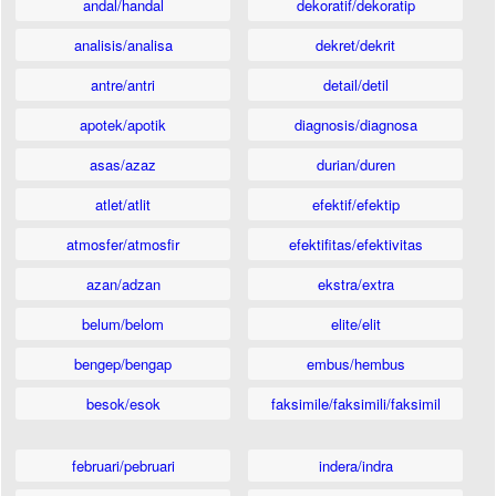
andal/handal
dekoratif/dekoratip
analisis/analisa
dekret/dekrit
antre/antri
detail/detil
apotek/apotik
diagnosis/diagnosa
asas/azaz
durian/duren
atlet/atlit
efektif/efektip
atmosfer/atmosfir
efektifitas/efektivitas
azan/adzan
ekstra/extra
belum/belom
elite/elit
bengep/bengap
embus/hembus
besok/esok
faksimile/faksimili/faksimil
februari/pebruari
indera/indra