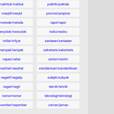
makhluk/mahluk
praktik/praktek
masjid/mesjid
provinsi/propinsi
metode/metoda
rapot/rapor
enyolok/mencolok
risiko/resiko
miliar/milyar
sariawan/seriawan
nampak/tampak
sekretaris/sekertaris
napas/nafas
sistem/sistim
nasihat/nasehat
standarisasi/standardisasi
negatif/negatip
subjek/subyek
negeri/negri
teknik/tehnik
nomor/nomer
teknologi/tehnologi
ovember/nopember
zaman/jaman