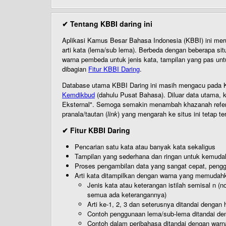
✔ Tentang KBBI daring ini
Aplikasi Kamus Besar Bahasa Indonesia (KBBI) ini me
arti kata (lema/sub lema). Berbeda dengan beberapa sit
warna pembeda untuk jenis kata, tampilan yang pas unt
dibagian
Fitur KBBI Daring
.
Database utama KBBI Daring ini masih mengacu pada KB
Kemdikbud
(dahulu Pusat Bahasa). Diluar data utama, k
Eksternal". Semoga semakin menambah khazanah referensi
pranala/tautan (
link
) yang mengarah ke situs ini tetap te
✔ Fitur KBBI Daring
Pencarian satu kata atau banyak kata sekaligus
Tampilan yang sederhana dan ringan untuk kemud
Proses pengambilan data yang sangat cepat, pengg
Arti kata ditampilkan dengan warna yang memudah
Jenis kata atau keterangan istilah semisal n (
semua ada keterangannya)
Arti ke-1, 2, 3 dan seterusnya ditandai dengan h
Contoh penggunaan lema/sub-lema ditandai den
Contoh dalam peribahasa ditandai dengan warn