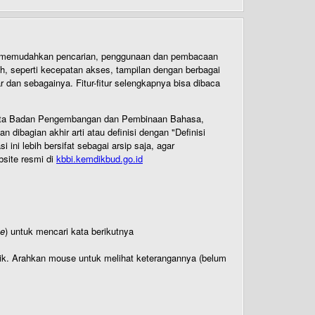
uk memudahkan pencarian, penggunaan dan pembacaan
ih, seperti kecepatan akses, tampilan dengan berbagai
dan sebagainya. Fitur-fitur selengkapnya bisa dibaca
 Cipta Badan Pengembangan dan Pembinaan Bahasa,
ibagian akhir arti atau definisi dengan "Definisi
ni lebih bersifat sebagai arsip saja, agar
bsite resmi di
kbbi.kemdikbud.go.id
te
) untuk mencari kata berikutnya
titik. Arahkan mouse untuk melihat keterangannya (belum