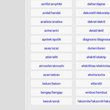
amfibi/amphibi
daftar/daptar
andal/handal
dekoratif/dekoratip
analisis/analisa
dekret/dekrit
antre/antri
detail/detil
apotek/apotik
diagnosis/diagnosa
asas/azaz
durian/duren
atlet/atlit
efektif/efektip
atmosfer/atmosfir
efektifitas/efektivita
azan/adzan
ekstra/extra
belum/belom
elite/elit
bengep/bengap
embus/hembus
besok/esok
faksimile/faksimili/faks