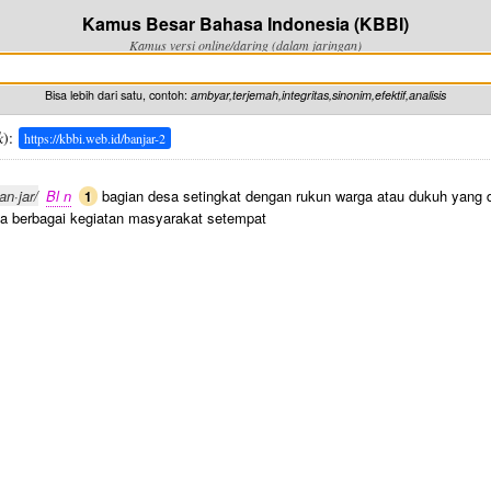
Kamus Besar Bahasa Indonesia (KBBI)
Kamus versi online/daring (dalam jaringan)
Bisa lebih dari satu, contoh:
ambyar,terjemah,integritas,sinonim,efektif,analisis
k
):
https://kbbi.web.id/banjar-2
an·jar/
Bl n
bagian desa setingkat dengan rukun warga atau dukuh yang d
1
a berbagai kegiatan masyarakat setempat