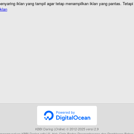
nyaring iklan yang tampil agar tetap menampilkan iklan yang pantas. Tetapi j
klan
KBBI Daring (
) © 2012-2025 versi 2.9
Online
menggunakan KBBI Daring edisi III, Hak Cipta Badan Pengembangan dan Pembinaan Bahas