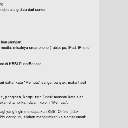
ng
nduh ulang data dari server
luar jaringan.
i media, misalnya smartphone (Tablet pc, iPad, iPhone,
rdapat di KBBI PusatBahasa.
 dari daftar kata "Memuat" sangat banyak, maka hasil
(untuk mencari kata ajar,
ar,program,komputer
n akan ditampilkan dalam kolom "Memuat".
Bagi yang ingin mendapatkan KBBI Offline (tidak
bi daring ini, silakan mengirimkan ke alamat email: