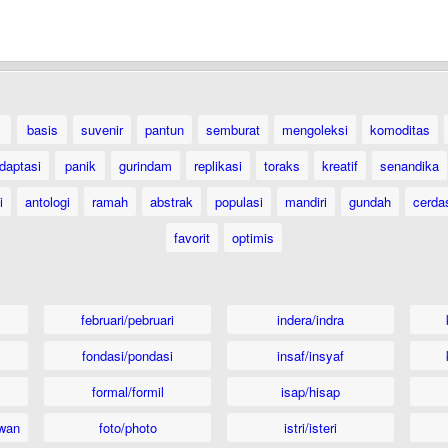
basis
suvenir
pantun
semburat
mengoleksi
komoditas
daptasi
panik
gurindam
replikasi
toraks
kreatif
senandika
i
antologi
ramah
abstrak
populasi
mandiri
gundah
cerda
favorit
optimis
februari/pebruari
indera/indra
fondasi/pondasi
insaf/insyaf
formal/formil
isap/hisap
wan
foto/photo
istri/isteri