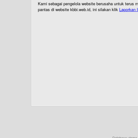
Kami sebagai pengelola website berusaha untuk terus me
pantas di website kbbi.web.id, ini silakan klik
Laporkan I
Database utama 