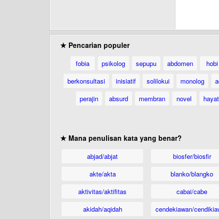
★ Pencarian populer
fobia
psikolog
sepupu
abdomen
hobi
berkonsultasi
inisiatif
solilokui
monolog
a
perajin
absurd
membran
novel
hayat
★ Mana penulisan kata yang benar?
abjad/abjat
biosfer/biosfir
akte/akta
blanko/blangko
aktivitas/aktifitas
cabai/cabe
akidah/aqidah
cendekiawan/cendikia