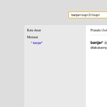
Kata dasar
Pranala (
lin
Memuat
banjar
2
banjar
/b
2
dilakukanny