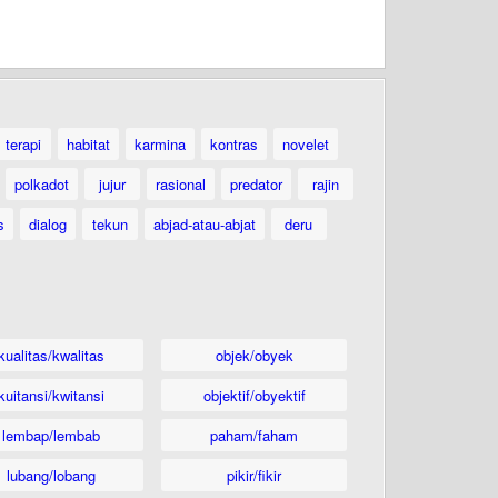
terapi
habitat
karmina
kontras
novelet
polkadot
jujur
rasional
predator
rajin
s
dialog
tekun
abjad-atau-abjat
deru
kualitas/kwalitas
objek/obyek
kuitansi/kwitansi
objektif/obyektif
lembap/lembab
paham/faham
lubang/lobang
pikir/fikir