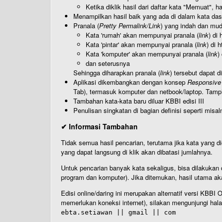
Ketika diklik hasil dari daftar kata "Memuat", 
Menampilkan hasil baik yang ada di dalam kata dasa
Pranala (
Pretty Permalink/Link
) yang indah dan muda
Kata 'rumah' akan mempunyai pranala (
link
) di
Kata 'pintar' akan mempunyai pranala (
link
) di 
Kata 'komputer' akan mempunyai pranala (
link
)
dan seterusnya
Sehingga diharapkan pranala (
link
) tersebut dapat d
Aplikasi dikembangkan dengan konsep
Responsive
Tab), termasuk komputer dan netbook/laptop. Tamp
Tambahan kata-kata baru diluar KBBI edisi III
Penulisan singkatan di bagian definisi seperti misal
✔ Informasi Tambahan
Tidak semua hasil pencarian, terutama jika kata yang di
yang dapat langsung di klik akan dibatasi jumlahnya.
Untuk pencarian banyak kata sekaligus, bisa dilakuk
program dan komputer). Jika ditemukan, hasil utama ak
Edisi online/daring ini merupakan alternatif versi KBB
memerlukan koneksi internet), silakan mengunjungi hal
ebta.setiawan || gmail || com