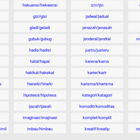
frekuensi/frekwensi
izin/ijin
gizi/gisi
jadwal/jadual
gladi/geladi
jenazah/jenasah
gubuk/gubug
jenderal/jendral
m
hadis/hadist
justru/justeru
hafal/hapal
karena/karna
hakikat/hakekat
karier/karir
s
hierarki/hirarki
karisma/kharisma
hipotesis/hipotesa
kategori/katagori
ijazah/ijasah
komoditi/komoditas
imaginasi/imajinasi
komplet/komplit
imil
imbau/himbau
kreatif/kreatip
n