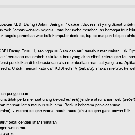
rupakan KBBI Daring (Dalam Jaringan /
Online
tidak resmi) yang dibuat unt
us web (laman/
website
) sejenis, kami berusaha memberikan berbagai fitur leb
uk segala perambah web baik komputer desktop, laptop maupun telepon pintar 
BI Daring Edisi III, sehingga isi (kata dan arti) tersebut merupakan Hak
ami berusaha menambah kata-kata baru yang akan diberi keterangan tambahan d
 pendidikan di Indonesia dan bisa memberikan manfaat yang luas. Aplikasi i
rsedia. Untuk mencari kata dari KBBI edisi V (terbaru), silakan merujuk ke we
ahan penggunaan
una tidak perlu memuat ulang (
reload/refresh
) jendela atau laman web (
websi
kan mencari lema maupun sub lema. Berikut beberapa penjelasannya:
nomina), v (verba) dengan warna merah muda (pink) dengan garis bawah titik-
uruf tebal dengan latar lingkaran
gan warna biru
a oranye