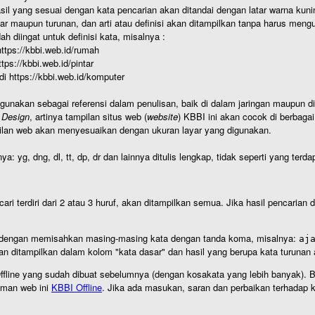
hasil yang sesuai dengan kata pencarian akan ditandai dengan latar warna kuni
r maupun turunan, dan arti atau definisi akan ditampilkan tanpa harus mengu
h diingat untuk definisi kata, misalnya :
 https://kbbi.web.id/rumah
https://kbbi.web.id/pintar
 di https://kbbi.web.id/komputer
igunakan sebagai referensi dalam penulisan, baik di dalam jaringan maupun di 
 Design
, artinya tampilan situs web (
website
) KBBI ini akan cocok di berbaga
ilan web akan menyesuaikan dengan ukuran layar yang digunakan.
nya: yg, dng, dl, tt, dp, dr dan lainnya ditulis lengkap, tidak seperti yang te
cari terdiri dari 2 atau 3 huruf, akan ditampilkan semua. Jika hasil pencarian
an dengan memisahkan masing-masing kata dengan tanda koma, misalnya:
aj
an ditampilkan dalam kolom "kata dasar" dan hasil yang berupa kata turuna
I Offline yang sudah dibuat sebelumnya (dengan kosakata yang lebih banyak). 
aman web ini
KBBI Offline
. Jika ada masukan, saran dan perbaikan terhadap kb