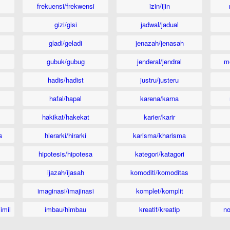
frekuensi/frekwensi
izin/ijin
gizi/gisi
jadwal/jadual
gladi/geladi
jenazah/jenasah
gubuk/gubug
jenderal/jendral
m
hadis/hadist
justru/justeru
hafal/hapal
karena/karna
hakikat/hakekat
karier/karir
s
hierarki/hirarki
karisma/kharisma
hipotesis/hipotesa
kategori/katagori
ijazah/ijasah
komoditi/komoditas
imaginasi/imajinasi
komplet/komplit
imil
imbau/himbau
kreatif/kreatip
n