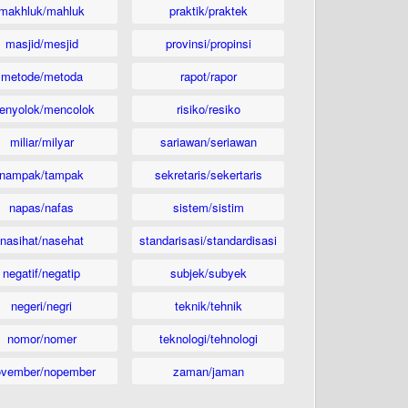
makhluk/mahluk
praktik/praktek
masjid/mesjid
provinsi/propinsi
metode/metoda
rapot/rapor
enyolok/mencolok
risiko/resiko
miliar/milyar
sariawan/seriawan
nampak/tampak
sekretaris/sekertaris
napas/nafas
sistem/sistim
nasihat/nasehat
standarisasi/standardisasi
negatif/negatip
subjek/subyek
negeri/negri
teknik/tehnik
nomor/nomer
teknologi/tehnologi
ovember/nopember
zaman/jaman