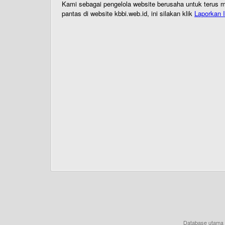
Kami sebagai pengelola website berusaha untuk terus me
pantas di website kbbi.web.id, ini silakan klik
Laporkan I
Database utama 