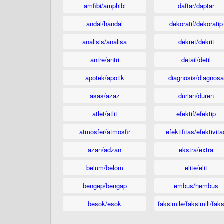
amfibi/amphibi
daftar/daptar
andal/handal
dekoratif/dekoratip
analisis/analisa
dekret/dekrit
antre/antri
detail/detil
apotek/apotik
diagnosis/diagnosa
asas/azaz
durian/duren
atlet/atlit
efektif/efektip
atmosfer/atmosfir
efektifitas/efektivita
azan/adzan
ekstra/extra
belum/belom
elite/elit
bengep/bengap
embus/hembus
besok/esok
faksimile/faksimili/faks