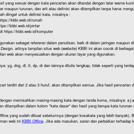
hasil yang sesuai dengan kata pencarian akan ditandai dengan latar warna kuni
r maupun turunan, dan arti atau definisi akan ditampilkan tanpa harus mengu
h diingat untuk definisi kata, misalnya :
 https://kbbi.web.id/rumah
https://kbbi.web.id/pintar
 di https://kbbi.web.id/komputer
igunakan sebagai referensi dalam penulisan, baik di dalam jaringan maupun di 
 Design
, artinya tampilan situs web (
website
) KBBI ini akan cocok di berbaga
ilan web akan menyesuaikan dengan ukuran layar yang digunakan.
nya: yg, dng, dl, tt, dp, dr dan lainnya ditulis lengkap, tidak seperti yang te
cari terdiri dari 2 atau 3 huruf, akan ditampilkan semua. Jika hasil pencarian
an dengan memisahkan masing-masing kata dengan tanda koma, misalnya:
aj
an ditampilkan dalam kolom "kata dasar" dan hasil yang berupa kata turuna
I Offline yang sudah dibuat sebelumnya (dengan kosakata yang lebih banyak). 
aman web ini
KBBI Offline
. Jika ada masukan, saran dan perbaikan terhadap kb