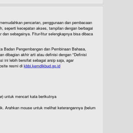
uk memudahkan pencarian, penggunaan dan pembacaan
ih, seperti kecepatan akses, tampilan dengan berbagai
dan sebagainya. Fitur-fitur selengkapnya bisa dibaca
 Cipta Badan Pengembangan dan Pembinaan Bahasa,
ibagian akhir arti atau definisi dengan "Definisi
ni lebih bersifat sebagai arsip saja, agar
bsite resmi di
kbbi.kemdikbud.go.id
te
) untuk mencari kata berikutnya
titik. Arahkan mouse untuk melihat keterangannya (belum