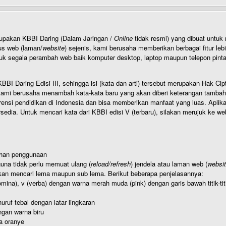
rupakan KBBI Daring (Dalam Jaringan /
Online
tidak resmi) yang dibuat unt
us web (laman/
website
) sejenis, kami berusaha memberikan berbagai fitur leb
uk segala perambah web baik komputer desktop, laptop maupun telepon pintar 
BI Daring Edisi III, sehingga isi (kata dan arti) tersebut merupakan Hak
ami berusaha menambah kata-kata baru yang akan diberi keterangan tambahan d
 pendidikan di Indonesia dan bisa memberikan manfaat yang luas. Aplikasi i
rsedia. Untuk mencari kata dari KBBI edisi V (terbaru), silakan merujuk ke we
ahan penggunaan
una tidak perlu memuat ulang (
reload/refresh
) jendela atau laman web (
websi
kan mencari lema maupun sub lema. Berikut beberapa penjelasannya:
nomina), v (verba) dengan warna merah muda (pink) dengan garis bawah titik-
uruf tebal dengan latar lingkaran
gan warna biru
a oranye