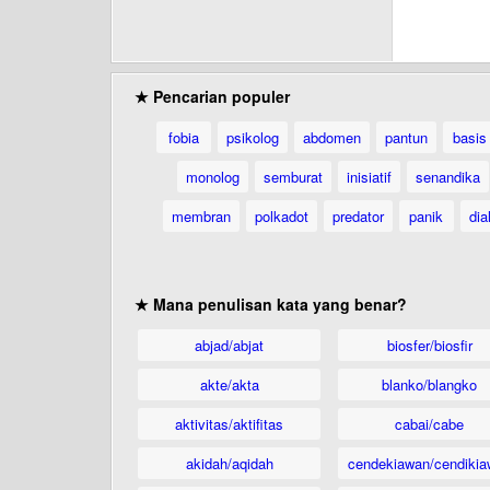
★ Pencarian populer
fobia
psikolog
abdomen
pantun
basis
monolog
semburat
inisiatif
senandika
membran
polkadot
predator
panik
dia
★ Mana penulisan kata yang benar?
abjad/abjat
biosfer/biosfir
akte/akta
blanko/blangko
aktivitas/aktifitas
cabai/cabe
akidah/aqidah
cendekiawan/cendikia