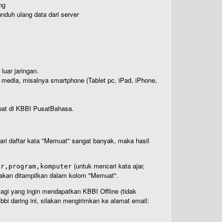
ng
nduh ulang data dari server
luar jaringan.
i media, misalnya smartphone (Tablet pc, iPad, iPhone,
rdapat di KBBI PusatBahasa.
 dari daftar kata "Memuat" sangat banyak, maka hasil
(untuk mencari kata ajar,
ar,program,komputer
n akan ditampilkan dalam kolom "Memuat".
Bagi yang ingin mendapatkan KBBI Offline (tidak
bi daring ini, silakan mengirimkan ke alamat email: