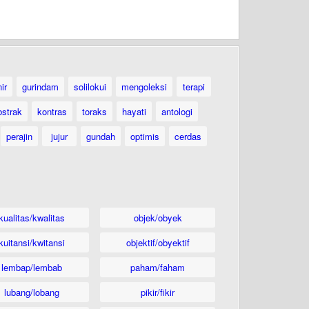
ir
gurindam
solilokui
mengoleksi
terapi
bstrak
kontras
toraks
hayati
antologi
perajin
jujur
gundah
optimis
cerdas
kualitas/kwalitas
objek/obyek
kuitansi/kwitansi
objektif/obyektif
lembap/lembab
paham/faham
lubang/lobang
pikir/fikir