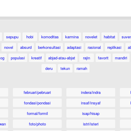
sepupu
hobi
komoditas
karmina
novelet
habitat
suven
novel
absurd
berkonsultasi
adaptasi
rasional
replikasi
a
log
populasi
kreatif
abjad-atau-abjat
rajin
favorit
mandiri
deru
tekun
ramah
februari/pebruari
indera/indra
fondasi/pondasi
insaf/insyaf
formal/formil
isap/hisap
wan
foto/photo
istri/isteri