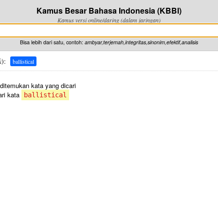
Kamus Besar Bahasa Indonesia (KBBI)
Kamus versi online/daring (dalam jaringan)
Bisa lebih dari satu, contoh:
ambyar,terjemah,integritas,sinonim,efektif,analisis
k
):
ballistical
 ditemukan kata yang dicari
ri kata
ballistical