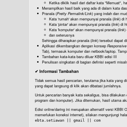
Ketika diklik hasil dari daftar kata "Memuat", 
Menampilkan hasil baik yang ada di dalam kata dasa
Pranala (
Pretty Permalink/Link
) yang indah dan muda
Kata 'rumah' akan mempunyai pranala (
link
) di
Kata 'pintar' akan mempunyai pranala (
link
) di 
Kata 'komputer' akan mempunyai pranala (
link
)
dan seterusnya
Sehingga diharapkan pranala (
link
) tersebut dapat d
Aplikasi dikembangkan dengan konsep
Responsive
Tab), termasuk komputer dan netbook/laptop. Tamp
Tambahan kata-kata baru diluar KBBI edisi III
Penulisan singkatan di bagian definisi seperti misal
✔ Informasi Tambahan
Tidak semua hasil pencarian, terutama jika kata yang di
yang dapat langsung di klik akan dibatasi jumlahnya.
Untuk pencarian banyak kata sekaligus, bisa dilakuk
program dan komputer). Jika ditemukan, hasil utama ak
Edisi online/daring ini merupakan alternatif versi KBB
memerlukan koneksi internet), silakan mengunjungi hal
ebta.setiawan || gmail || com