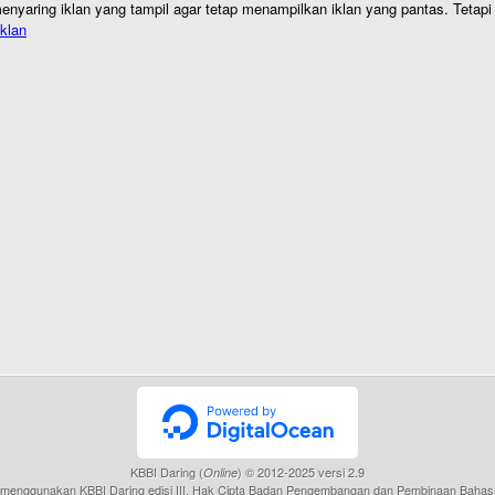
nyaring iklan yang tampil agar tetap menampilkan iklan yang pantas. Tetapi j
klan
KBBI Daring (
) © 2012-2025 versi 2.9
Online
menggunakan KBBI Daring edisi III, Hak Cipta Badan Pengembangan dan Pembinaan Bahas