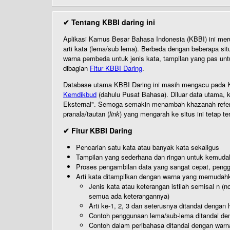
✔ Tentang KBBI daring ini
Aplikasi Kamus Besar Bahasa Indonesia (KBBI) ini me
arti kata (lema/sub lema). Berbeda dengan beberapa sit
warna pembeda untuk jenis kata, tampilan yang pas unt
dibagian
Fitur KBBI Daring
.
Database utama KBBI Daring ini masih mengacu pada KB
Kemdikbud
(dahulu Pusat Bahasa). Diluar data utama, k
Eksternal". Semoga semakin menambah khazanah referensi
pranala/tautan (
link
) yang mengarah ke situs ini tetap te
✔ Fitur KBBI Daring
Pencarian satu kata atau banyak kata sekaligus
Tampilan yang sederhana dan ringan untuk kemud
Proses pengambilan data yang sangat cepat, pengg
Arti kata ditampilkan dengan warna yang memudah
Jenis kata atau keterangan istilah semisal n (
semua ada keterangannya)
Arti ke-1, 2, 3 dan seterusnya ditandai dengan h
Contoh penggunaan lema/sub-lema ditandai den
Contoh dalam peribahasa ditandai dengan warn