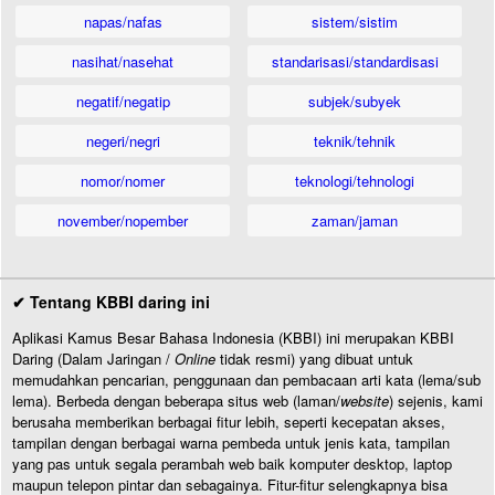
napas/nafas
sistem/sistim
nasihat/nasehat
standarisasi/standardisasi
negatif/negatip
subjek/subyek
negeri/negri
teknik/tehnik
nomor/nomer
teknologi/tehnologi
november/nopember
zaman/jaman
✔ Tentang KBBI daring ini
Aplikasi Kamus Besar Bahasa Indonesia (KBBI) ini merupakan KBBI
Daring (Dalam Jaringan /
Online
tidak resmi) yang dibuat untuk
memudahkan pencarian, penggunaan dan pembacaan arti kata (lema/sub
lema). Berbeda dengan beberapa situs web (laman/
website
) sejenis, kami
berusaha memberikan berbagai fitur lebih, seperti kecepatan akses,
tampilan dengan berbagai warna pembeda untuk jenis kata, tampilan
yang pas untuk segala perambah web baik komputer desktop, laptop
maupun telepon pintar dan sebagainya. Fitur-fitur selengkapnya bisa