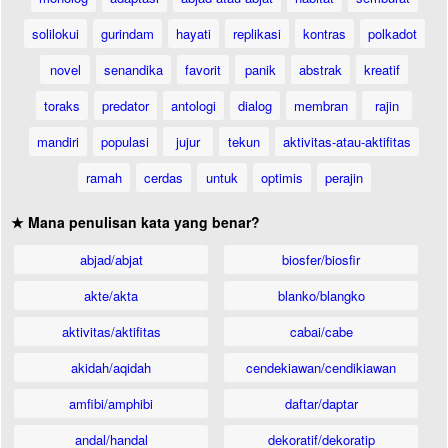
solilokui
gurindam
hayati
replikasi
kontras
polkadot
novel
senandika
favorit
panik
abstrak
kreatif
toraks
predator
antologi
dialog
membran
rajin
mandiri
populasi
jujur
tekun
aktivitas-atau-aktifitas
ramah
cerdas
untuk
optimis
perajin
★ Mana penulisan kata yang benar?
abjad/abjat
biosfer/biosfir
akte/akta
blanko/blangko
aktivitas/aktifitas
cabai/cabe
akidah/aqidah
cendekiawan/cendikiawan
amfibi/amphibi
daftar/daptar
andal/handal
dekoratif/dekoratip