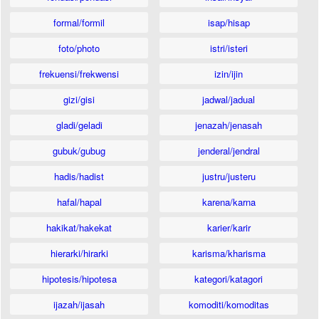
formal/formil
isap/hisap
foto/photo
istri/isteri
frekuensi/frekwensi
izin/ijin
gizi/gisi
jadwal/jadual
gladi/geladi
jenazah/jenasah
gubuk/gubug
jenderal/jendral
hadis/hadist
justru/justeru
hafal/hapal
karena/karna
hakikat/hakekat
karier/karir
hierarki/hirarki
karisma/kharisma
hipotesis/hipotesa
kategori/katagori
ijazah/ijasah
komoditi/komoditas