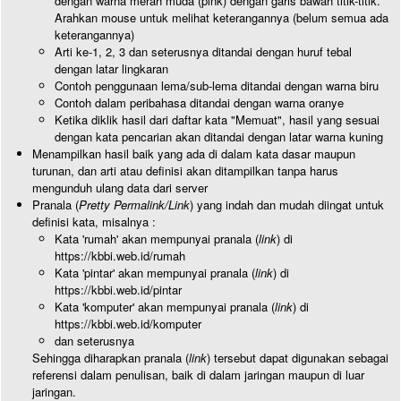
dengan warna merah muda (pink) dengan garis bawah titik-titik.
Arahkan mouse untuk melihat keterangannya (belum semua ada
keterangannya)
Arti ke-1, 2, 3 dan seterusnya ditandai dengan huruf tebal
dengan latar lingkaran
Contoh penggunaan lema/sub-lema ditandai dengan warna biru
Contoh dalam peribahasa ditandai dengan warna oranye
Ketika diklik hasil dari daftar kata "Memuat", hasil yang sesuai
dengan kata pencarian akan ditandai dengan latar warna kuning
Menampilkan hasil baik yang ada di dalam kata dasar maupun
turunan, dan arti atau definisi akan ditampilkan tanpa harus
mengunduh ulang data dari server
Pranala (
Pretty Permalink/Link
) yang indah dan mudah diingat untuk
definisi kata, misalnya :
Kata 'rumah' akan mempunyai pranala (
link
) di
https://kbbi.web.id/rumah
Kata 'pintar' akan mempunyai pranala (
link
) di
https://kbbi.web.id/pintar
Kata 'komputer' akan mempunyai pranala (
link
) di
https://kbbi.web.id/komputer
dan seterusnya
Sehingga diharapkan pranala (
link
) tersebut dapat digunakan sebagai
referensi dalam penulisan, baik di dalam jaringan maupun di luar
jaringan.