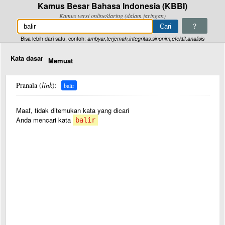
Kamus Besar Bahasa Indonesia (KBBI)
Kamus versi online/daring (dalam jaringan)
?
Bisa lebih dari satu, contoh:
ambyar,terjemah,integritas,sinonim,efektif,analisis
Kata dasar
Memuat
Pranala (
link
):
balir
Maaf, tidak ditemukan kata yang dicari
Anda mencari kata
balir