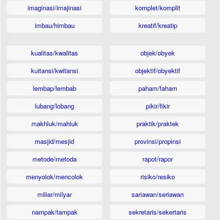
imaginasi/imajinasi
komplet/komplit
imbau/himbau
kreatif/kreatip
kualitas/kwalitas
objek/obyek
kuitansi/kwitansi
objektif/obyektif
lembap/lembab
paham/faham
lubang/lobang
pikir/fikir
makhluk/mahluk
praktik/praktek
masjid/mesjid
provinsi/propinsi
metode/metoda
rapot/rapor
menyolok/mencolok
risiko/resiko
miliar/milyar
sariawan/seriawan
nampak/tampak
sekretaris/sekertaris