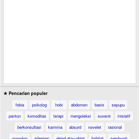
★ Pencarian populer
fobia
psikolog
hobi
abdomen
basis
sepupu
pantun
komoditas
terapi
mengoleksi
suvenir
inisiatif
berkonsultasi
karmina
absurd
novelet
rasional
monolog
adaptasi
abjad-atau-abjat
habitat
semburat