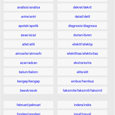
analisis/analisa
dekret/dekrit
antre/antri
detail/detil
apotek/apotik
diagnosis/diagnosa
asas/azaz
durian/duren
atlet/atlit
efektif/efektip
atmosfer/atmosfir
efektifitas/efektivitas
azan/adzan
ekstra/extra
belum/belom
elite/elit
bengep/bengap
embus/hembus
besok/esok
faksimile/faksimili/faksimil
februari/pebruari
indera/indra
fondasi/pondasi
insaf/insyaf