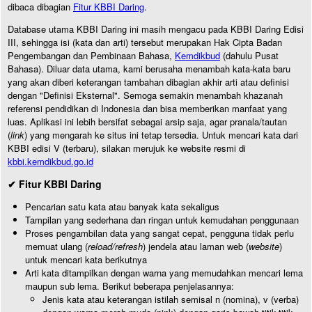
dibaca dibagian
Fitur KBBI Daring
.
Database utama KBBI Daring ini masih mengacu pada KBBI Daring Edisi
III, sehingga isi (kata dan arti) tersebut merupakan Hak Cipta Badan
Pengembangan dan Pembinaan Bahasa,
Kemdikbud
(dahulu Pusat
Bahasa). Diluar data utama, kami berusaha menambah kata-kata baru
yang akan diberi keterangan tambahan dibagian akhir arti atau definisi
dengan "Definisi Eksternal". Semoga semakin menambah khazanah
referensi pendidikan di Indonesia dan bisa memberikan manfaat yang
luas. Aplikasi ini lebih bersifat sebagai arsip saja, agar pranala/tautan
(
link
) yang mengarah ke situs ini tetap tersedia. Untuk mencari kata dari
KBBI edisi V (terbaru), silakan merujuk ke website resmi di
kbbi.kemdikbud.go.id
✔ Fitur KBBI Daring
Pencarian satu kata atau banyak kata sekaligus
Tampilan yang sederhana dan ringan untuk kemudahan penggunaan
Proses pengambilan data yang sangat cepat, pengguna tidak perlu
memuat ulang (
reload/refresh
) jendela atau laman web (
website
)
untuk mencari kata berikutnya
Arti kata ditampilkan dengan warna yang memudahkan mencari lema
maupun sub lema. Berikut beberapa penjelasannya:
Jenis kata atau keterangan istilah semisal n (nomina), v (verba)