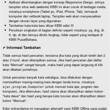
Aplikasi dikembangkan dengan konsep
Responsive Design
, artinya
tampilan situs web (
website
) KBBI ini akan cocok di berbagai media,
misalnya smartphone (Tablet pc, iPad, iPhone, Tab), termasuk
komputer dan netbook/laptop. Tampilan web akan menyesuaikan
dengan ukuran layar yang digunakan.
Tambahan kata-kata baru diluar KBBI edisi III
Penulisan singkatan di bagian definisi seperti misalnya: yg, dng, dl,
tt, dp, dr dan lainnya ditulis lengkap, tidak seperti yang terdapat di
KBBI PusatBahasa.
✔ Informasi Tambahan
Tidak semua hasil pencarian, terutama jika kata yang dicari terdiri dari 2
atau 3 huruf, akan ditampilkan semua. Jika hasil pencarian dari daftar
kata "Memuat" sangat banyak, maka hasil yang dapat langsung di klik
akan dibatasi jumlahnya.
Untuk pencarian banyak kata sekaligus, bisa dilakukan dengan
memisahkan masing-masing kata dengan tanda koma, misalnya:
(untuk mencari kata ajar, program dan
ajar,program,komputer
komputer). Jika ditemukan, hasil utama akan ditampilkan dalam kolom
"kata dasar" dan hasil yang berupa kata turunan akan ditampilkan dalam
kolom "Memuat".
Edisi online/daring ini merupakan alternatif versi KBBI Offline yang sudah