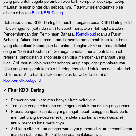
yang pas untuk segala perambah web baik komputer desktop, laptop
maupun telepon pintar dan sebagainya. Fitur-fitur selengkapnya bisa
dibaca dibagian
Fitur KBBI Daring
.
Database utama KBBI Daring ini masih mengacu pada KBBI Daring Edisi
III, sehingga isi (kata dan arti) tersebut merupakan Hak Cipta Badan
Pengembangan dan Pembinaan Bahasa,
Kemdikbud
(dahulu Pusat
Bahasa). Diluar data utama, kami berusaha menambah kata-kata baru
yang akan diberi keterangan tambahan dibagian akhir arti atau definisi
dengan "Definisi Eksternal". Semoga semakin menambah khazanah
referensi pendidikan di Indonesia dan bisa memberikan manfaat yang
luas. Aplikasi ini lebih bersifat sebagai arsip saja, agar pranala/tautan
(
link
) yang mengarah ke situs ini tetap tersedia. Untuk mencari kata dari
KBBI edisi V (terbaru), silakan merujuk ke website resmi di
kbbi.kemdikbud.go.id
✔ Fitur KBBI Daring
Pencarian satu kata atau banyak kata sekaligus
Tampilan yang sederhana dan ringan untuk kemudahan penggunaan
Proses pengambilan data yang sangat cepat, pengguna tidak perlu
memuat ulang (
reload/refresh
) jendela atau laman web (
website
)
untuk mencari kata berikutnya
Arti kata ditampilkan dengan warna yang memudahkan mencari lema
maupun sub lema. Berikut beberapa penjelasannya: