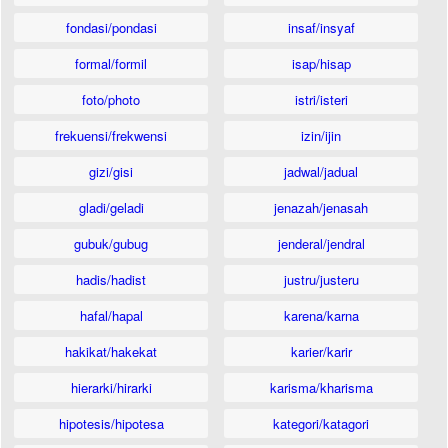
fondasi/pondasi
insaf/insyaf
formal/formil
isap/hisap
foto/photo
istri/isteri
frekuensi/frekwensi
izin/ijin
gizi/gisi
jadwal/jadual
gladi/geladi
jenazah/jenasah
gubuk/gubug
jenderal/jendral
hadis/hadist
justru/justeru
hafal/hapal
karena/karna
hakikat/hakekat
karier/karir
hierarki/hirarki
karisma/kharisma
hipotesis/hipotesa
kategori/katagori