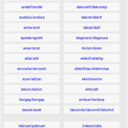
andal/handal
dekoratif/dekoratip
analisis/analisa
dekret/dekrit
antre/antri
detail/detil
apotek/apotik
diagnosis/diagnosa
asas/azaz
durian/duren
atlet/atlit
efektif/efektip
atmosfer/atmosfir
efektifitas/efektivitas
azan/adzan
ekstra/extra
belum/belom
elite/elit
bengep/bengap
embus/hembus
besok/esok
faksimile/faksimili/faksimil
februari/pebruari
indera/indra