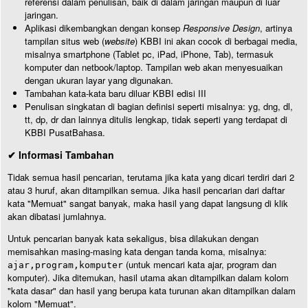
referensi dalam penulisan, baik di dalam jaringan maupun di luar
jaringan.
Aplikasi dikembangkan dengan konsep
Responsive Design
, artinya
tampilan situs web (
website
) KBBI ini akan cocok di berbagai media,
misalnya smartphone (Tablet pc, iPad, iPhone, Tab), termasuk
komputer dan netbook/laptop. Tampilan web akan menyesuaikan
dengan ukuran layar yang digunakan.
Tambahan kata-kata baru diluar KBBI edisi III
Penulisan singkatan di bagian definisi seperti misalnya: yg, dng, dl,
tt, dp, dr dan lainnya ditulis lengkap, tidak seperti yang terdapat di
KBBI PusatBahasa.
✔ Informasi Tambahan
Tidak semua hasil pencarian, terutama jika kata yang dicari terdiri dari 2
atau 3 huruf, akan ditampilkan semua. Jika hasil pencarian dari daftar
kata "Memuat" sangat banyak, maka hasil yang dapat langsung di klik
akan dibatasi jumlahnya.
Untuk pencarian banyak kata sekaligus, bisa dilakukan dengan
memisahkan masing-masing kata dengan tanda koma, misalnya:
(untuk mencari kata ajar, program dan
ajar,program,komputer
komputer). Jika ditemukan, hasil utama akan ditampilkan dalam kolom
"kata dasar" dan hasil yang berupa kata turunan akan ditampilkan dalam
kolom "Memuat".