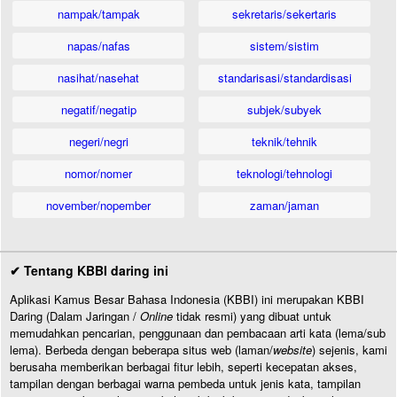
nampak/tampak
sekretaris/sekertaris
napas/nafas
sistem/sistim
nasihat/nasehat
standarisasi/standardisasi
negatif/negatip
subjek/subyek
negeri/negri
teknik/tehnik
nomor/nomer
teknologi/tehnologi
november/nopember
zaman/jaman
✔ Tentang KBBI daring ini
Aplikasi Kamus Besar Bahasa Indonesia (KBBI) ini merupakan KBBI
Daring (Dalam Jaringan /
Online
tidak resmi) yang dibuat untuk
memudahkan pencarian, penggunaan dan pembacaan arti kata (lema/sub
lema). Berbeda dengan beberapa situs web (laman/
website
) sejenis, kami
berusaha memberikan berbagai fitur lebih, seperti kecepatan akses,
tampilan dengan berbagai warna pembeda untuk jenis kata, tampilan