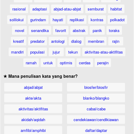
rasional
adaptasi
abjad-atau-abjat
semburat
habitat
solilokui
gurindam
hayati
replikasi
kontras
polkadot
novel
senandika
favorit
abstrak
panik
toraks
kreatif
predator
antologi
dialog
membran
rajin
mandiri
populasi
jujur
tekun
aktivitas-atau-aktifitas
ramah
untuk
optimis
cerdas
perajin
★ Mana penulisan kata yang benar?
abjad/abjat
biosfer/biosfir
akte/akta
blanko/blangko
aktivitas/aktifitas
cabai/cabe
akidah/aqidah
cendekiawan/cendikiawan
amfibi/amphibi
daftar/daptar