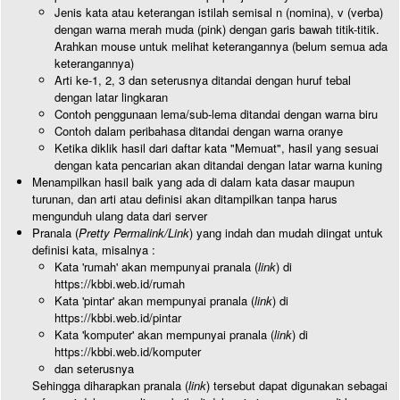
Jenis kata atau keterangan istilah semisal n (nomina), v (verba)
dengan warna merah muda (pink) dengan garis bawah titik-titik.
Arahkan mouse untuk melihat keterangannya (belum semua ada
keterangannya)
Arti ke-1, 2, 3 dan seterusnya ditandai dengan huruf tebal
dengan latar lingkaran
Contoh penggunaan lema/sub-lema ditandai dengan warna biru
Contoh dalam peribahasa ditandai dengan warna oranye
Ketika diklik hasil dari daftar kata "Memuat", hasil yang sesuai
dengan kata pencarian akan ditandai dengan latar warna kuning
Menampilkan hasil baik yang ada di dalam kata dasar maupun
turunan, dan arti atau definisi akan ditampilkan tanpa harus
mengunduh ulang data dari server
Pranala (
Pretty Permalink/Link
) yang indah dan mudah diingat untuk
definisi kata, misalnya :
Kata 'rumah' akan mempunyai pranala (
link
) di
https://kbbi.web.id/rumah
Kata 'pintar' akan mempunyai pranala (
link
) di
https://kbbi.web.id/pintar
Kata 'komputer' akan mempunyai pranala (
link
) di
https://kbbi.web.id/komputer
dan seterusnya
Sehingga diharapkan pranala (
link
) tersebut dapat digunakan sebagai