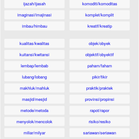
ijazah/ijasah
komoditi/komoditas
imaginasi/imajinasi
komplet/komplit
imbau/himbau
kreatif/kreatip
kualitas/kwalitas
objek/obyek
kuitansi/kwitansi
objektif/obyektif
lembap/lembab
paham/faham
lubang/lobang
pikir/fikir
makhluk/mahluk
praktik/praktek
masjid/mesjid
provinsi/propinsi
metode/metoda
rapot/rapor
menyolok/mencolok
risiko/resiko
miliar/milyar
sariawan/seriawan