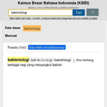
Kamus Besar Bahasa Indonesia (KBBI)
Kamus versi online/daring (dalam jaringan)
?
Bisa lebih dari satu, contoh:
ambyar,terjemah,integritas,sinonim,efektif,analisis
Kata dasar
bakteriologi
Memuat
Pranala (
link
):
https://kbbi.web.id/bakteriologi
bakteriologi
/bak·te·ri·o·lo·gi/
/baktériologi/
n
ilmu tentang
berbagai segi yang menyangkut bakteri