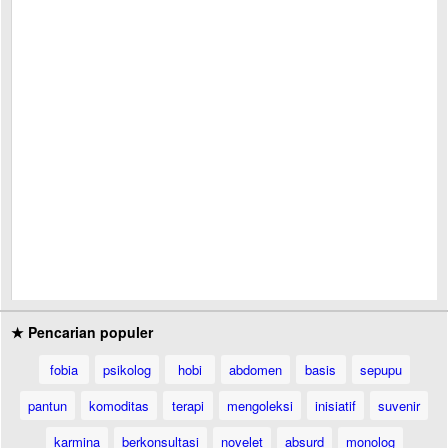
★ Pencarian populer
fobia
psikolog
hobi
abdomen
basis
sepupu
pantun
komoditas
terapi
mengoleksi
inisiatif
suvenir
karmina
berkonsultasi
novelet
absurd
monolog