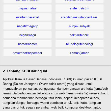
napas/nafas
sistem/sistim
nasihat/nasehat
standarisasi/standardisasi
negatif/negatip
subjek/subyek
negeri/negri
teknik/tehnik
nomor/nomer
teknologi/tehnologi
november/nopember
zaman/jaman
✔ Tentang KBBI daring ini
Aplikasi Kamus Besar Bahasa Indonesia (KBBI) ini merupakan KBBI
Daring (Dalam Jaringan /
Online
tidak resmi) yang dibuat untuk
memudahkan pencarian, penggunaan dan pembacaan arti kata (lema/sub
lema). Berbeda dengan beberapa situs web (laman/
website
) sejenis, kami
berusaha memberikan berbagai fitur lebih, seperti kecepatan akses,
tampilan dengan berbagai warna pembeda untuk jenis kata, tampilan
yang pas untuk segala perambah web baik komputer desktop, laptop