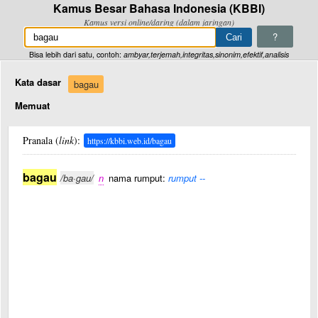
Kamus Besar Bahasa Indonesia (KBBI)
Kamus versi online/daring (dalam jaringan)
?
Bisa lebih dari satu, contoh:
ambyar,terjemah,integritas,sinonim,efektif,analisis
Kata dasar
bagau
Memuat
Pranala (
link
):
https://kbbi.web.id/bagau
bagau
/ba·gau/
n
nama rumput:
rumput --