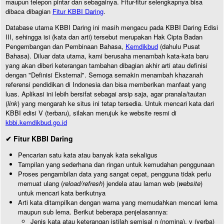
maupun telepon pintar dan sebagainya. Fitur-fitur selengkapnya bisa
dibaca dibagian
Fitur KBBI Daring
.
Database utama KBBI Daring ini masih mengacu pada KBBI Daring Edisi
III, sehingga isi (kata dan arti) tersebut merupakan Hak Cipta Badan
Pengembangan dan Pembinaan Bahasa,
Kemdikbud
(dahulu Pusat
Bahasa). Diluar data utama, kami berusaha menambah kata-kata baru
yang akan diberi keterangan tambahan dibagian akhir arti atau definisi
dengan "Definisi Eksternal". Semoga semakin menambah khazanah
referensi pendidikan di Indonesia dan bisa memberikan manfaat yang
luas. Aplikasi ini lebih bersifat sebagai arsip saja, agar pranala/tautan
(
link
) yang mengarah ke situs ini tetap tersedia. Untuk mencari kata dari
KBBI edisi V (terbaru), silakan merujuk ke website resmi di
kbbi.kemdikbud.go.id
✔ Fitur KBBI Daring
Pencarian satu kata atau banyak kata sekaligus
Tampilan yang sederhana dan ringan untuk kemudahan penggunaan
Proses pengambilan data yang sangat cepat, pengguna tidak perlu
memuat ulang (
reload/refresh
) jendela atau laman web (
website
)
untuk mencari kata berikutnya
Arti kata ditampilkan dengan warna yang memudahkan mencari lema
maupun sub lema. Berikut beberapa penjelasannya:
Jenis kata atau keterangan istilah semisal n (nomina), v (verba)