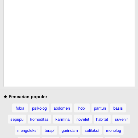
★ Pencarian populer
fobia
psikolog
abdomen
hobi
pantun
basis
sepupu
komoditas
karmina
novelet
habitat
suvenir
mengoleksi
terapi
gurindam
solilokui
monolog