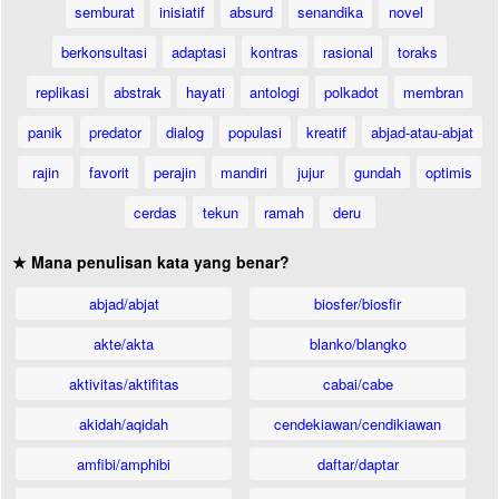
semburat
inisiatif
absurd
senandika
novel
berkonsultasi
adaptasi
kontras
rasional
toraks
replikasi
abstrak
hayati
antologi
polkadot
membran
panik
predator
dialog
populasi
kreatif
abjad-atau-abjat
rajin
favorit
perajin
mandiri
jujur
gundah
optimis
cerdas
tekun
ramah
deru
★ Mana penulisan kata yang benar?
abjad/abjat
biosfer/biosfir
akte/akta
blanko/blangko
aktivitas/aktifitas
cabai/cabe
akidah/aqidah
cendekiawan/cendikiawan
amfibi/amphibi
daftar/daptar