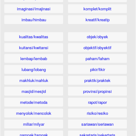
imaginasi/imajinasi
komplet/komplit
imbau/himbau
kreatif/kreatip
kualitas/kwalitas
objek/obyek
kuitansi/kwitansi
objektif/obyektif
lembap/lembab
paham/faham
lubang/lobang
pikir/fikir
makhluk/mahluk
praktik/praktek
masjid/mesjid
provinsi/propinsi
metode/metoda
rapot/rapor
menyolok/mencolok
risiko/resiko
miliar/milyar
sariawan/seriawan
nampak/tampak
sekretaris/sekertaris