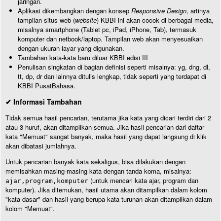
jaringan.
Aplikasi dikembangkan dengan konsep
Responsive Design
, artinya
tampilan situs web (
website
) KBBI ini akan cocok di berbagai media,
misalnya smartphone (Tablet pc, iPad, iPhone, Tab), termasuk
komputer dan netbook/laptop. Tampilan web akan menyesuaikan
dengan ukuran layar yang digunakan.
Tambahan kata-kata baru diluar KBBI edisi III
Penulisan singkatan di bagian definisi seperti misalnya: yg, dng, dl,
tt, dp, dr dan lainnya ditulis lengkap, tidak seperti yang terdapat di
KBBI PusatBahasa.
✔ Informasi Tambahan
Tidak semua hasil pencarian, terutama jika kata yang dicari terdiri dari 2
atau 3 huruf, akan ditampilkan semua. Jika hasil pencarian dari daftar
kata "Memuat" sangat banyak, maka hasil yang dapat langsung di klik
akan dibatasi jumlahnya.
Untuk pencarian banyak kata sekaligus, bisa dilakukan dengan
memisahkan masing-masing kata dengan tanda koma, misalnya:
(untuk mencari kata ajar, program dan
ajar,program,komputer
komputer). Jika ditemukan, hasil utama akan ditampilkan dalam kolom
"kata dasar" dan hasil yang berupa kata turunan akan ditampilkan dalam
kolom "Memuat".