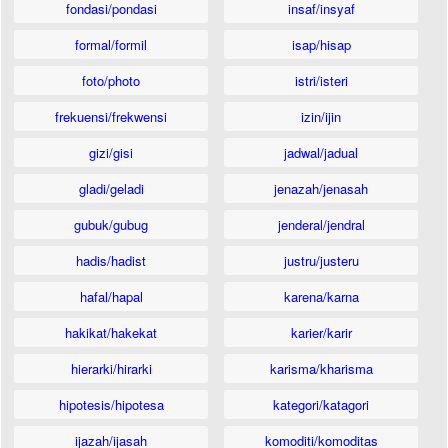
fondasi/pondasi
insaf/insyaf
formal/formil
isap/hisap
foto/photo
istri/isteri
frekuensi/frekwensi
izin/ijin
gizi/gisi
jadwal/jadual
gladi/geladi
jenazah/jenasah
gubuk/gubug
jenderal/jendral
hadis/hadist
justru/justeru
hafal/hapal
karena/karna
hakikat/hakekat
karier/karir
hierarki/hirarki
karisma/kharisma
hipotesis/hipotesa
kategori/katagori
ijazah/ijasah
komoditi/komoditas