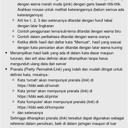
dengan warna merah muda (pink) dengan garis bawah titik-titik.
Arahkan mouse untuk melihat keterangannya (belum semua ada
keterangannya)
Arti ke-1, 2, 3 dan seterusnya ditandai dengan huruf tebal
dengan latar lingkaran
Contoh penggunaan lema/sub-lema ditandai dengan warna biru
Contoh dalam peribahasa ditandai dengan warna oranye
Ketika diklik hasil dari daftar kata "Memuat", hasil yang sesuai
dengan kata pencarian akan ditandai dengan latar warna kuning
Menampilkan hasil baik yang ada di dalam kata dasar maupun
turunan, dan arti atau definisi akan ditampilkan tanpa harus
mengunduh ulang data dari server
Pranala (
Pretty Permalink/Link
) yang indah dan mudah diingat untuk
definisi kata, misalnya :
Kata 'rumah' akan mempunyai pranala (
link
) di
https://kbbi.web.id/rumah
Kata 'pintar' akan mempunyai pranala (
link
) di
https://kbbi.web.id/pintar
Kata 'komputer' akan mempunyai pranala (
link
) di
https://kbbi.web.id/komputer
dan seterusnya
Sehingga diharapkan pranala (
link
) tersebut dapat digunakan sebagai
referensi dalam penulisan, baik di dalam jaringan maupun di luar