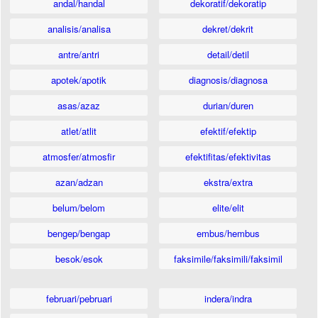
andal/handal
dekoratif/dekoratip
analisis/analisa
dekret/dekrit
antre/antri
detail/detil
apotek/apotik
diagnosis/diagnosa
asas/azaz
durian/duren
atlet/atlit
efektif/efektip
atmosfer/atmosfir
efektifitas/efektivitas
azan/adzan
ekstra/extra
belum/belom
elite/elit
bengep/bengap
embus/hembus
besok/esok
faksimile/faksimili/faksimil
februari/pebruari
indera/indra