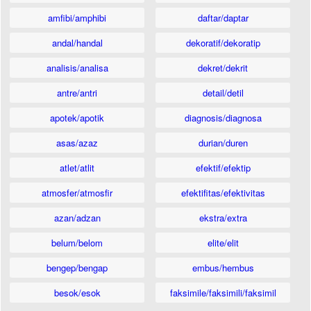
amfibi/amphibi
daftar/daptar
andal/handal
dekoratif/dekoratip
analisis/analisa
dekret/dekrit
antre/antri
detail/detil
apotek/apotik
diagnosis/diagnosa
asas/azaz
durian/duren
atlet/atlit
efektif/efektip
atmosfer/atmosfir
efektifitas/efektivitas
azan/adzan
ekstra/extra
belum/belom
elite/elit
bengep/bengap
embus/hembus
besok/esok
faksimile/faksimili/faksimil