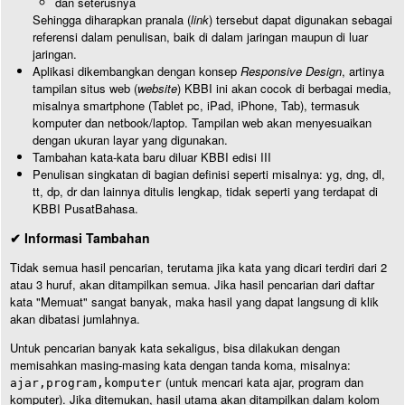
dan seterusnya
Sehingga diharapkan pranala (
link
) tersebut dapat digunakan sebagai
referensi dalam penulisan, baik di dalam jaringan maupun di luar
jaringan.
Aplikasi dikembangkan dengan konsep
Responsive Design
, artinya
tampilan situs web (
website
) KBBI ini akan cocok di berbagai media,
misalnya smartphone (Tablet pc, iPad, iPhone, Tab), termasuk
komputer dan netbook/laptop. Tampilan web akan menyesuaikan
dengan ukuran layar yang digunakan.
Tambahan kata-kata baru diluar KBBI edisi III
Penulisan singkatan di bagian definisi seperti misalnya: yg, dng, dl,
tt, dp, dr dan lainnya ditulis lengkap, tidak seperti yang terdapat di
KBBI PusatBahasa.
✔ Informasi Tambahan
Tidak semua hasil pencarian, terutama jika kata yang dicari terdiri dari 2
atau 3 huruf, akan ditampilkan semua. Jika hasil pencarian dari daftar
kata "Memuat" sangat banyak, maka hasil yang dapat langsung di klik
akan dibatasi jumlahnya.
Untuk pencarian banyak kata sekaligus, bisa dilakukan dengan
memisahkan masing-masing kata dengan tanda koma, misalnya:
(untuk mencari kata ajar, program dan
ajar,program,komputer
komputer). Jika ditemukan, hasil utama akan ditampilkan dalam kolom