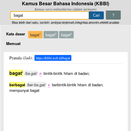
Kamus Besar Bahasa Indonesia (KBBI)
Kamus versi online/daring (dalam jaringan)
?
Bisa lebih dari satu, contoh:
ambyar,terjemah,integritas,sinonim,efektif,analisis
Kata dasar
bagat
bagat
bagat
1
2
3
Memuat
Pranala (
link
):
https://kbbi.web.id/bagat
bagat
1
/ba·gat/
n
bintik-bintik hitam di badan;
berbagat
/ber·ba·gat/
v
berbintik-bintik hitam di badan;
mempunyai bagat