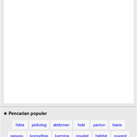
★ Pencarian populer
fobia
psikolog
abdomen
hobi
pantun
basis
sepupu
komoditas
karmina
novelet
habitat
suvenir