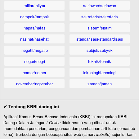
miliar/milyar
sariawan/seriawan
nampak/tampak
sekretaris/sekertaris
napas/nafas
sistem/sistim
nasihat/nasehat
standarisasi/standardisasi
negatif/negatip
subjek/subyek
negeri/negri
teknik/tehnik
nomor/nomer
teknologi/tehnologi
november/nopember
zaman/jaman
✔ Tentang KBBI daring ini
Aplikasi Kamus Besar Bahasa Indonesia (KBBI) ini merupakan KBBI
Daring (Dalam Jaringan /
Online
tidak resmi) yang dibuat untuk
memudahkan pencarian, penggunaan dan pembacaan arti kata (lema/sub
lema). Berbeda dengan beberapa situs web (laman/
website
) sejenis, kami