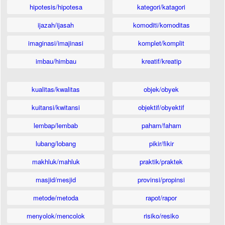
hipotesis/hipotesa
kategori/katagori
ijazah/ijasah
komoditi/komoditas
imaginasi/imajinasi
komplet/komplit
imbau/himbau
kreatif/kreatip
kualitas/kwalitas
objek/obyek
kuitansi/kwitansi
objektif/obyektif
lembap/lembab
paham/faham
lubang/lobang
pikir/fikir
makhluk/mahluk
praktik/praktek
masjid/mesjid
provinsi/propinsi
metode/metoda
rapot/rapor
menyolok/mencolok
risiko/resiko