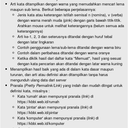
Arti kata ditampilkan dengan warna yang memudahkan mencari lema
maupun sub lema. Berikut beberapa penjelasannya:
Jenis kata atau keterangan istilah semisal n (nomina), v (verba)
dengan warna merah muda (pink) dengan garis bawah titik-titik.
Arahkan mouse untuk melihat keterangannya (belum semua ada
keterangannya)
Arti ke-1, 2, 3 dan seterusnya ditandai dengan huruf tebal
dengan latar lingkaran
Contoh penggunaan lema/sub-lema ditandai dengan warna biru
Contoh dalam peribahasa ditandai dengan warna oranye
Ketika diklik hasil dari daftar kata "Memuat", hasil yang sesuai
dengan kata pencarian akan ditandai dengan latar warna kuning
Menampilkan hasil baik yang ada di dalam kata dasar maupun
turunan, dan arti atau definisi akan ditampilkan tanpa harus
mengunduh ulang data dari server
Pranala (
Pretty Permalink/Link
) yang indah dan mudah diingat untuk
definisi kata, misalnya :
Kata 'rumah' akan mempunyai pranala (
link
) di
https://kbbi.web.id/rumah
Kata 'pintar' akan mempunyai pranala (
link
) di
https://kbbi.web.id/pintar
Kata 'komputer' akan mempunyai pranala (
link
) di
https://kbbi.web.id/komputer