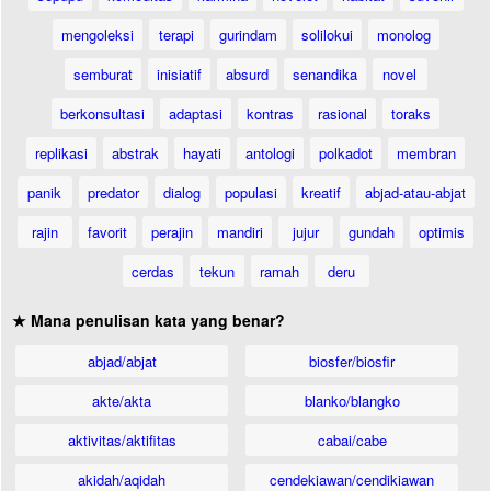
mengoleksi
terapi
gurindam
solilokui
monolog
semburat
inisiatif
absurd
senandika
novel
berkonsultasi
adaptasi
kontras
rasional
toraks
replikasi
abstrak
hayati
antologi
polkadot
membran
panik
predator
dialog
populasi
kreatif
abjad-atau-abjat
rajin
favorit
perajin
mandiri
jujur
gundah
optimis
cerdas
tekun
ramah
deru
★ Mana penulisan kata yang benar?
abjad/abjat
biosfer/biosfir
akte/akta
blanko/blangko
aktivitas/aktifitas
cabai/cabe
akidah/aqidah
cendekiawan/cendikiawan