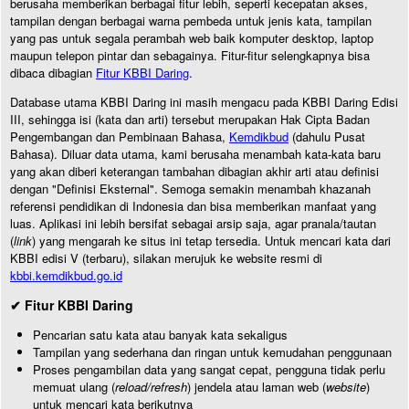
berusaha memberikan berbagai fitur lebih, seperti kecepatan akses,
tampilan dengan berbagai warna pembeda untuk jenis kata, tampilan
yang pas untuk segala perambah web baik komputer desktop, laptop
maupun telepon pintar dan sebagainya. Fitur-fitur selengkapnya bisa
dibaca dibagian
Fitur KBBI Daring
.
Database utama KBBI Daring ini masih mengacu pada KBBI Daring Edisi
III, sehingga isi (kata dan arti) tersebut merupakan Hak Cipta Badan
Pengembangan dan Pembinaan Bahasa,
Kemdikbud
(dahulu Pusat
Bahasa). Diluar data utama, kami berusaha menambah kata-kata baru
yang akan diberi keterangan tambahan dibagian akhir arti atau definisi
dengan "Definisi Eksternal". Semoga semakin menambah khazanah
referensi pendidikan di Indonesia dan bisa memberikan manfaat yang
luas. Aplikasi ini lebih bersifat sebagai arsip saja, agar pranala/tautan
(
link
) yang mengarah ke situs ini tetap tersedia. Untuk mencari kata dari
KBBI edisi V (terbaru), silakan merujuk ke website resmi di
kbbi.kemdikbud.go.id
✔ Fitur KBBI Daring
Pencarian satu kata atau banyak kata sekaligus
Tampilan yang sederhana dan ringan untuk kemudahan penggunaan
Proses pengambilan data yang sangat cepat, pengguna tidak perlu
memuat ulang (
reload/refresh
) jendela atau laman web (
website
)
untuk mencari kata berikutnya