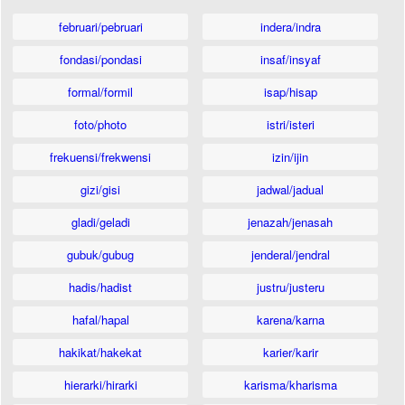
februari/pebruari
indera/indra
fondasi/pondasi
insaf/insyaf
formal/formil
isap/hisap
foto/photo
istri/isteri
frekuensi/frekwensi
izin/ijin
gizi/gisi
jadwal/jadual
gladi/geladi
jenazah/jenasah
gubuk/gubug
jenderal/jendral
hadis/hadist
justru/justeru
hafal/hapal
karena/karna
hakikat/hakekat
karier/karir
hierarki/hirarki
karisma/kharisma