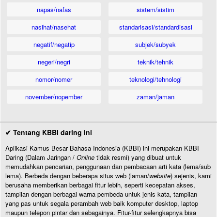
napas/nafas
sistem/sistim
nasihat/nasehat
standarisasi/standardisasi
negatif/negatip
subjek/subyek
negeri/negri
teknik/tehnik
nomor/nomer
teknologi/tehnologi
november/nopember
zaman/jaman
✔ Tentang KBBI daring ini
Aplikasi Kamus Besar Bahasa Indonesia (KBBI) ini merupakan KBBI
Daring (Dalam Jaringan /
Online
tidak resmi) yang dibuat untuk
memudahkan pencarian, penggunaan dan pembacaan arti kata (lema/sub
lema). Berbeda dengan beberapa situs web (laman/
website
) sejenis, kami
berusaha memberikan berbagai fitur lebih, seperti kecepatan akses,
tampilan dengan berbagai warna pembeda untuk jenis kata, tampilan
yang pas untuk segala perambah web baik komputer desktop, laptop
maupun telepon pintar dan sebagainya. Fitur-fitur selengkapnya bisa