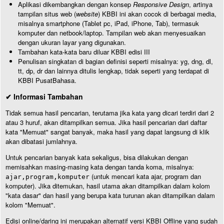
Aplikasi dikembangkan dengan konsep
Responsive Design
, artinya
tampilan situs web (
website
) KBBI ini akan cocok di berbagai media,
misalnya smartphone (Tablet pc, iPad, iPhone, Tab), termasuk
komputer dan netbook/laptop. Tampilan web akan menyesuaikan
dengan ukuran layar yang digunakan.
Tambahan kata-kata baru diluar KBBI edisi III
Penulisan singkatan di bagian definisi seperti misalnya: yg, dng, dl,
tt, dp, dr dan lainnya ditulis lengkap, tidak seperti yang terdapat di
KBBI PusatBahasa.
✔ Informasi Tambahan
Tidak semua hasil pencarian, terutama jika kata yang dicari terdiri dari 2
atau 3 huruf, akan ditampilkan semua. Jika hasil pencarian dari daftar
kata "Memuat" sangat banyak, maka hasil yang dapat langsung di klik
akan dibatasi jumlahnya.
Untuk pencarian banyak kata sekaligus, bisa dilakukan dengan
memisahkan masing-masing kata dengan tanda koma, misalnya:
(untuk mencari kata ajar, program dan
ajar,program,komputer
komputer). Jika ditemukan, hasil utama akan ditampilkan dalam kolom
"kata dasar" dan hasil yang berupa kata turunan akan ditampilkan dalam
kolom "Memuat".
Edisi online/daring ini merupakan alternatif versi KBBI Offline yang sudah