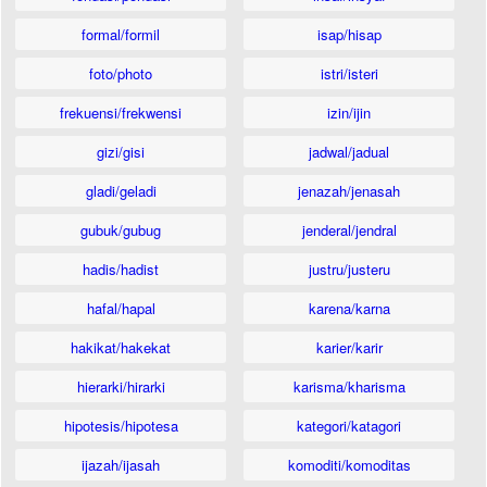
formal/formil
isap/hisap
foto/photo
istri/isteri
frekuensi/frekwensi
izin/ijin
gizi/gisi
jadwal/jadual
gladi/geladi
jenazah/jenasah
gubuk/gubug
jenderal/jendral
hadis/hadist
justru/justeru
hafal/hapal
karena/karna
hakikat/hakekat
karier/karir
hierarki/hirarki
karisma/kharisma
hipotesis/hipotesa
kategori/katagori
ijazah/ijasah
komoditi/komoditas