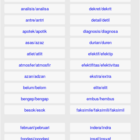
analisis/analisa
dekret/dekrit
antre/antri
detail/detil
apotek/apotik
diagnosis/diagnosa
asas/azaz
durian/duren
atlet/atlit
efektif/efektip
atmosfer/atmosfir
efektifitas/efektivitas
azan/adzan
ekstra/extra
belum/belom
elite/elit
bengep/bengap
embus/hembus
besok/esok
faksimile/faksimili/faksimil
februari/pebruari
indera/indra
fondasi/pondasi
insaf/insyaf