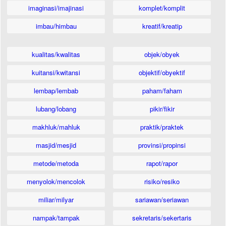
imaginasi/imajinasi
komplet/komplit
imbau/himbau
kreatif/kreatip
kualitas/kwalitas
objek/obyek
kuitansi/kwitansi
objektif/obyektif
lembap/lembab
paham/faham
lubang/lobang
pikir/fikir
makhluk/mahluk
praktik/praktek
masjid/mesjid
provinsi/propinsi
metode/metoda
rapot/rapor
menyolok/mencolok
risiko/resiko
miliar/milyar
sariawan/seriawan
nampak/tampak
sekretaris/sekertaris