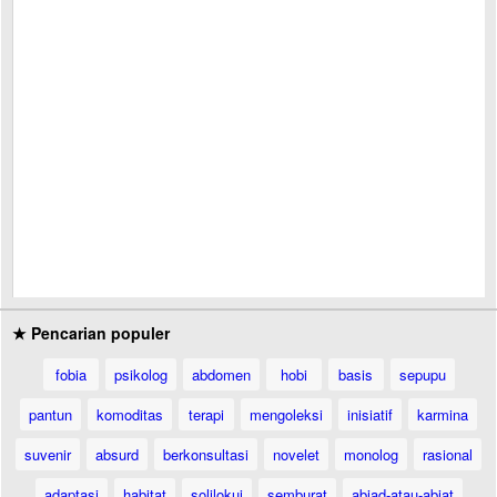
★ Pencarian populer
fobia
psikolog
abdomen
hobi
basis
sepupu
pantun
komoditas
terapi
mengoleksi
inisiatif
karmina
suvenir
absurd
berkonsultasi
novelet
monolog
rasional
adaptasi
habitat
solilokui
semburat
abjad-atau-abjat