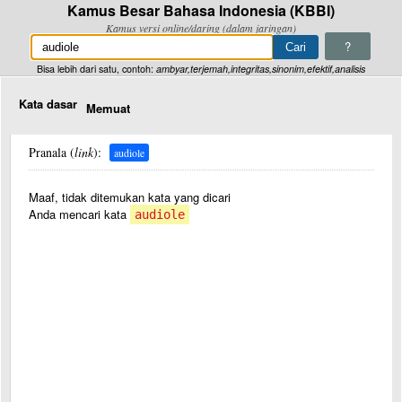
Kamus Besar Bahasa Indonesia (KBBI)
Kamus versi online/daring (dalam jaringan)
?
Bisa lebih dari satu, contoh:
ambyar,terjemah,integritas,sinonim,efektif,analisis
Kata dasar
Memuat
Pranala (
link
):
audiole
Maaf, tidak ditemukan kata yang dicari
Anda mencari kata
audiole