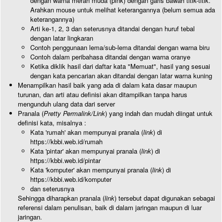
dengan warna merah muda (pink) dengan garis bawah titik-titik.
Arahkan mouse untuk melihat keterangannya (belum semua ada
keterangannya)
Arti ke-1, 2, 3 dan seterusnya ditandai dengan huruf tebal
dengan latar lingkaran
Contoh penggunaan lema/sub-lema ditandai dengan warna biru
Contoh dalam peribahasa ditandai dengan warna oranye
Ketika diklik hasil dari daftar kata "Memuat", hasil yang sesuai
dengan kata pencarian akan ditandai dengan latar warna kuning
Menampilkan hasil baik yang ada di dalam kata dasar maupun
turunan, dan arti atau definisi akan ditampilkan tanpa harus
mengunduh ulang data dari server
Pranala (
Pretty Permalink/Link
) yang indah dan mudah diingat untuk
definisi kata, misalnya :
Kata 'rumah' akan mempunyai pranala (
link
) di
https://kbbi.web.id/rumah
Kata 'pintar' akan mempunyai pranala (
link
) di
https://kbbi.web.id/pintar
Kata 'komputer' akan mempunyai pranala (
link
) di
https://kbbi.web.id/komputer
dan seterusnya
Sehingga diharapkan pranala (
link
) tersebut dapat digunakan sebagai
referensi dalam penulisan, baik di dalam jaringan maupun di luar
jaringan.