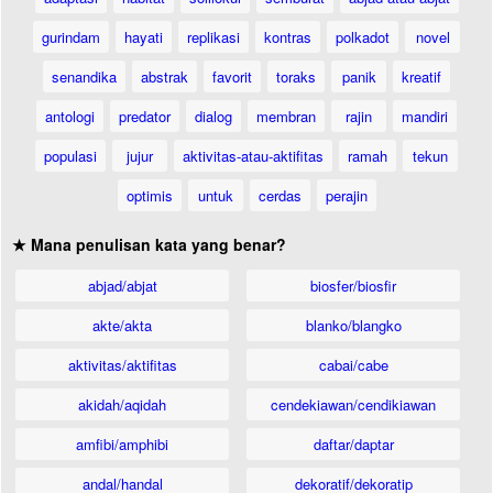
gurindam
hayati
replikasi
kontras
polkadot
novel
senandika
abstrak
favorit
toraks
panik
kreatif
antologi
predator
dialog
membran
rajin
mandiri
populasi
jujur
aktivitas-atau-aktifitas
ramah
tekun
optimis
untuk
cerdas
perajin
★ Mana penulisan kata yang benar?
abjad/abjat
biosfer/biosfir
akte/akta
blanko/blangko
aktivitas/aktifitas
cabai/cabe
akidah/aqidah
cendekiawan/cendikiawan
amfibi/amphibi
daftar/daptar
andal/handal
dekoratif/dekoratip