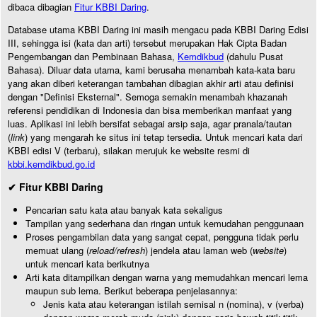
dibaca dibagian
Fitur KBBI Daring
.
Database utama KBBI Daring ini masih mengacu pada KBBI Daring Edisi
III, sehingga isi (kata dan arti) tersebut merupakan Hak Cipta Badan
Pengembangan dan Pembinaan Bahasa,
Kemdikbud
(dahulu Pusat
Bahasa). Diluar data utama, kami berusaha menambah kata-kata baru
yang akan diberi keterangan tambahan dibagian akhir arti atau definisi
dengan "Definisi Eksternal". Semoga semakin menambah khazanah
referensi pendidikan di Indonesia dan bisa memberikan manfaat yang
luas. Aplikasi ini lebih bersifat sebagai arsip saja, agar pranala/tautan
(
link
) yang mengarah ke situs ini tetap tersedia. Untuk mencari kata dari
KBBI edisi V (terbaru), silakan merujuk ke website resmi di
kbbi.kemdikbud.go.id
✔ Fitur KBBI Daring
Pencarian satu kata atau banyak kata sekaligus
Tampilan yang sederhana dan ringan untuk kemudahan penggunaan
Proses pengambilan data yang sangat cepat, pengguna tidak perlu
memuat ulang (
reload/refresh
) jendela atau laman web (
website
)
untuk mencari kata berikutnya
Arti kata ditampilkan dengan warna yang memudahkan mencari lema
maupun sub lema. Berikut beberapa penjelasannya:
Jenis kata atau keterangan istilah semisal n (nomina), v (verba)