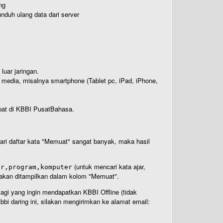
ng
nduh ulang data dari server
luar jaringan.
i media, misalnya smartphone (Tablet pc, iPad, iPhone,
rdapat di KBBI PusatBahasa.
 dari daftar kata "Memuat" sangat banyak, maka hasil
(untuk mencari kata ajar,
ar,program,komputer
n akan ditampilkan dalam kolom "Memuat".
Bagi yang ingin mendapatkan KBBI Offline (tidak
bi daring ini, silakan mengirimkan ke alamat email: