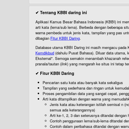
✔ Tentang KBBI daring ini
Aplikasi Kamus Besar Bahasa Indonesia (KBBI) ini me
arti kata (lema/sub lema). Berbeda dengan beberapa sit
warna pembeda untuk jenis kata, tampilan yang pas unt
dibagian
Fitur KBBI Daring
.
Database utama KBBI Daring ini masih mengacu pada KB
Kemdikbud
(dahulu Pusat Bahasa). Diluar data utama, k
Eksternal". Semoga semakin menambah khazanah referensi
pranala/tautan (
link
) yang mengarah ke situs ini tetap te
✔ Fitur KBBI Daring
Pencarian satu kata atau banyak kata sekaligus
Tampilan yang sederhana dan ringan untuk kemud
Proses pengambilan data yang sangat cepat, pengg
Arti kata ditampilkan dengan warna yang memudah
Jenis kata atau keterangan istilah semisal n (
semua ada keterangannya)
Arti ke-1, 2, 3 dan seterusnya ditandai dengan h
Contoh penggunaan lema/sub-lema ditandai den
Contoh dalam peribahasa ditandai dengan warn