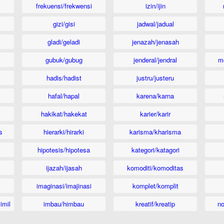
frekuensi/frekwensi
izin/ijin
gizi/gisi
jadwal/jadual
gladi/geladi
jenazah/jenasah
gubuk/gubug
jenderal/jendral
m
hadis/hadist
justru/justeru
hafal/hapal
karena/karna
hakikat/hakekat
karier/karir
s
hierarki/hirarki
karisma/kharisma
hipotesis/hipotesa
kategori/katagori
ijazah/ijasah
komoditi/komoditas
imaginasi/imajinasi
komplet/komplit
imil
imbau/himbau
kreatif/kreatip
n