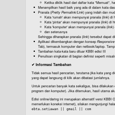
Ketika diklik hasil dari daftar kata "Memuat", 
Menampilkan hasil baik yang ada di dalam kata dasa
Pranala (
Pretty Permalink/Link
) yang indah dan muda
Kata 'rumah' akan mempunyai pranala (
link
) di
Kata 'pintar' akan mempunyai pranala (
link
) di 
Kata 'komputer' akan mempunyai pranala (
link
)
dan seterusnya
Sehingga diharapkan pranala (
link
) tersebut dapat d
Aplikasi dikembangkan dengan konsep
Responsive
Tab), termasuk komputer dan netbook/laptop. Tamp
Tambahan kata-kata baru diluar KBBI edisi III
Penulisan singkatan di bagian definisi seperti misal
✔ Informasi Tambahan
Tidak semua hasil pencarian, terutama jika kata yang di
yang dapat langsung di klik akan dibatasi jumlahnya.
Untuk pencarian banyak kata sekaligus, bisa dilakuk
program dan komputer). Jika ditemukan, hasil utama ak
Edisi online/daring ini merupakan alternatif versi KBB
memerlukan koneksi internet), silakan mengunjungi hal
ebta.setiawan || gmail || com