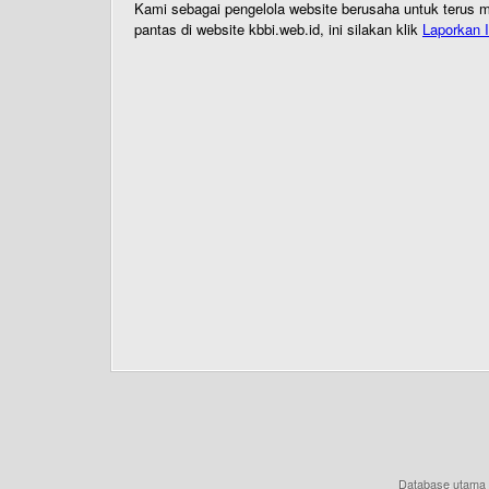
Kami sebagai pengelola website berusaha untuk terus me
pantas di website kbbi.web.id, ini silakan klik
Laporkan I
Database utama 