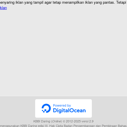
nyaring iklan yang tampil agar tetap menampilkan iklan yang pantas. Tetapi j
klan
KBBI Daring (
) © 2012-2025 versi 2.9
Online
menggunakan KBBI Daring edisi III, Hak Cipta Badan Pengembangan dan Pembinaan Bahas