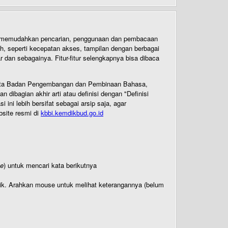
uk memudahkan pencarian, penggunaan dan pembacaan
ih, seperti kecepatan akses, tampilan dengan berbagai
dan sebagainya. Fitur-fitur selengkapnya bisa dibaca
 Cipta Badan Pengembangan dan Pembinaan Bahasa,
ibagian akhir arti atau definisi dengan "Definisi
ni lebih bersifat sebagai arsip saja, agar
bsite resmi di
kbbi.kemdikbud.go.id
te
) untuk mencari kata berikutnya
titik. Arahkan mouse untuk melihat keterangannya (belum