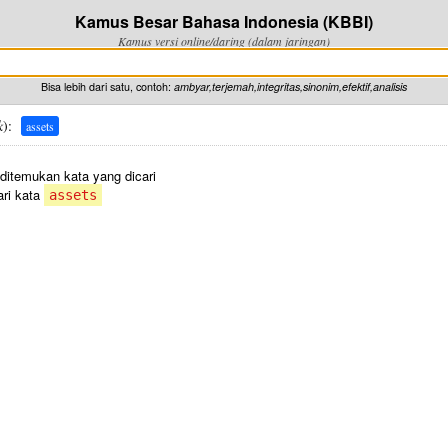
Kamus Besar Bahasa Indonesia (KBBI)
Kamus versi online/daring (dalam jaringan)
Bisa lebih dari satu, contoh:
ambyar,terjemah,integritas,sinonim,efektif,analisis
k
):
assets
 ditemukan kata yang dicari
ri kata
assets