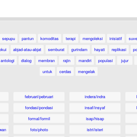
sepupu
pantun
komoditas
terapi
mengoleksi
inisiatif
suve
lokui
abjad-atau-abjat
semburat
gurindam
hayati
replikasi
po
antologi
dialog
membran
rajin
mandiri
populasi
jujur
untuk
cerdas
mengelak
februari/pebruari
indera/indra
fondasi/pondasi
insaf/insyaf
formal/formil
isap/hisap
wan
foto/photo
istri/isteri