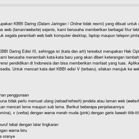
rupakan KBBI Daring (Dalam Jaringan /
Online
tidak resmi) yang dibuat unt
us web (laman/
website
) sejenis, kami berusaha memberikan berbagai fitur leb
uk segala perambah web baik komputer desktop, laptop maupun telepon pintar 
BI Daring Edisi III, sehingga isi (kata dan arti) tersebut merupakan Hak
ami berusaha menambah kata-kata baru yang akan diberi keterangan tambahan d
 pendidikan di Indonesia dan bisa memberikan manfaat yang luas. Aplikasi i
rsedia. Untuk mencari kata dari KBBI edisi V (terbaru), silakan merujuk ke we
ahan penggunaan
una tidak perlu memuat ulang (
reload/refresh
) jendela atau laman web (
websi
kan mencari lema maupun sub lema. Berikut beberapa penjelasannya:
nomina), v (verba) dengan warna merah muda (pink) dengan garis bawah titik-
uruf tebal dengan latar lingkaran
gan warna biru
a oranye