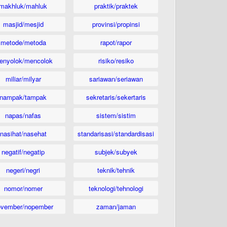
makhluk/mahluk
praktik/praktek
masjid/mesjid
provinsi/propinsi
metode/metoda
rapot/rapor
enyolok/mencolok
risiko/resiko
miliar/milyar
sariawan/seriawan
nampak/tampak
sekretaris/sekertaris
napas/nafas
sistem/sistim
nasihat/nasehat
standarisasi/standardisasi
negatif/negatip
subjek/subyek
negeri/negri
teknik/tehnik
nomor/nomer
teknologi/tehnologi
ovember/nopember
zaman/jaman