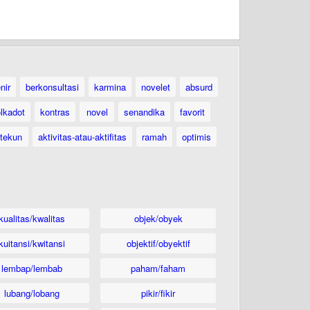
nir
berkonsultasi
karmina
novelet
absurd
lkadot
kontras
novel
senandika
favorit
tekun
aktivitas-atau-aktifitas
ramah
optimis
kualitas/kwalitas
objek/obyek
kuitansi/kwitansi
objektif/obyektif
lembap/lembab
paham/faham
lubang/lobang
pikir/fikir