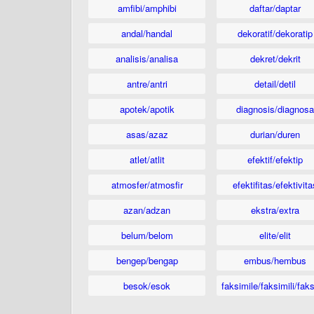
amfibi/amphibi
daftar/daptar
andal/handal
dekoratif/dekoratip
analisis/analisa
dekret/dekrit
antre/antri
detail/detil
apotek/apotik
diagnosis/diagnosa
asas/azaz
durian/duren
atlet/atlit
efektif/efektip
atmosfer/atmosfir
efektifitas/efektivita
azan/adzan
ekstra/extra
belum/belom
elite/elit
bengep/bengap
embus/hembus
besok/esok
faksimile/faksimili/faks