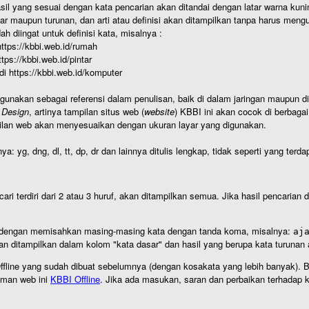
hasil yang sesuai dengan kata pencarian akan ditandai dengan latar warna kuni
r maupun turunan, dan arti atau definisi akan ditampilkan tanpa harus mengu
h diingat untuk definisi kata, misalnya :
 https://kbbi.web.id/rumah
https://kbbi.web.id/pintar
 di https://kbbi.web.id/komputer
igunakan sebagai referensi dalam penulisan, baik di dalam jaringan maupun di 
 Design
, artinya tampilan situs web (
website
) KBBI ini akan cocok di berbaga
ilan web akan menyesuaikan dengan ukuran layar yang digunakan.
nya: yg, dng, dl, tt, dp, dr dan lainnya ditulis lengkap, tidak seperti yang te
cari terdiri dari 2 atau 3 huruf, akan ditampilkan semua. Jika hasil pencarian
an dengan memisahkan masing-masing kata dengan tanda koma, misalnya:
aj
an ditampilkan dalam kolom "kata dasar" dan hasil yang berupa kata turuna
I Offline yang sudah dibuat sebelumnya (dengan kosakata yang lebih banyak). 
aman web ini
KBBI Offline
. Jika ada masukan, saran dan perbaikan terhadap kb