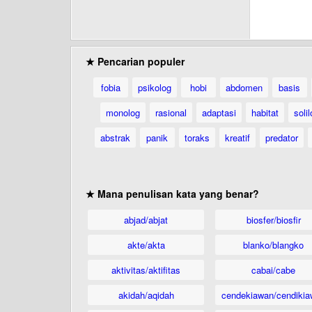
★ Pencarian populer
fobia
psikolog
hobi
abdomen
basis
monolog
rasional
adaptasi
habitat
soli
abstrak
panik
toraks
kreatif
predator
★ Mana penulisan kata yang benar?
abjad/abjat
biosfer/biosfir
akte/akta
blanko/blangko
aktivitas/aktifitas
cabai/cabe
akidah/aqidah
cendekiawan/cendikia