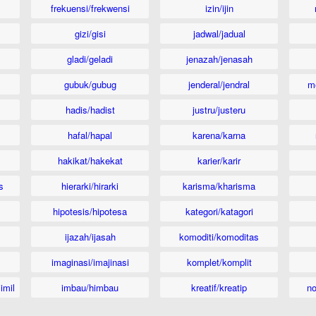
frekuensi/frekwensi
izin/ijin
gizi/gisi
jadwal/jadual
gladi/geladi
jenazah/jenasah
gubuk/gubug
jenderal/jendral
m
hadis/hadist
justru/justeru
hafal/hapal
karena/karna
hakikat/hakekat
karier/karir
s
hierarki/hirarki
karisma/kharisma
hipotesis/hipotesa
kategori/katagori
ijazah/ijasah
komoditi/komoditas
imaginasi/imajinasi
komplet/komplit
imil
imbau/himbau
kreatif/kreatip
n