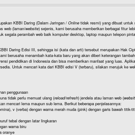
rupakan KBBI Daring (Dalam Jaringan /
Online
tidak resmi) yang dibuat unt
us web (laman/
website
) sejenis, kami berusaha memberikan berbagai fitur leb
uk segala perambah web baik komputer desktop, laptop maupun telepon pintar 
BI Daring Edisi III, sehingga isi (kata dan arti) tersebut merupakan Hak
ami berusaha menambah kata-kata baru yang akan diberi keterangan tambahan d
 pendidikan di Indonesia dan bisa memberikan manfaat yang luas. Aplikasi i
rsedia. Untuk mencari kata dari KBBI edisi V (terbaru), silakan merujuk ke we
ahan penggunaan
una tidak perlu memuat ulang (
reload/refresh
) jendela atau laman web (
websi
kan mencari lema maupun sub lema. Berikut beberapa penjelasannya:
nomina), v (verba) dengan warna merah muda (pink) dengan garis bawah titik-
uruf tebal dengan latar lingkaran
gan warna biru
a oranye