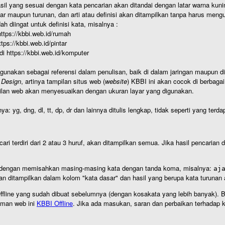
hasil yang sesuai dengan kata pencarian akan ditandai dengan latar warna kuni
r maupun turunan, dan arti atau definisi akan ditampilkan tanpa harus mengu
h diingat untuk definisi kata, misalnya :
 https://kbbi.web.id/rumah
https://kbbi.web.id/pintar
 di https://kbbi.web.id/komputer
igunakan sebagai referensi dalam penulisan, baik di dalam jaringan maupun di 
 Design
, artinya tampilan situs web (
website
) KBBI ini akan cocok di berbaga
ilan web akan menyesuaikan dengan ukuran layar yang digunakan.
nya: yg, dng, dl, tt, dp, dr dan lainnya ditulis lengkap, tidak seperti yang te
cari terdiri dari 2 atau 3 huruf, akan ditampilkan semua. Jika hasil pencarian
an dengan memisahkan masing-masing kata dengan tanda koma, misalnya:
aj
an ditampilkan dalam kolom "kata dasar" dan hasil yang berupa kata turuna
I Offline yang sudah dibuat sebelumnya (dengan kosakata yang lebih banyak). 
aman web ini
KBBI Offline
. Jika ada masukan, saran dan perbaikan terhadap kb