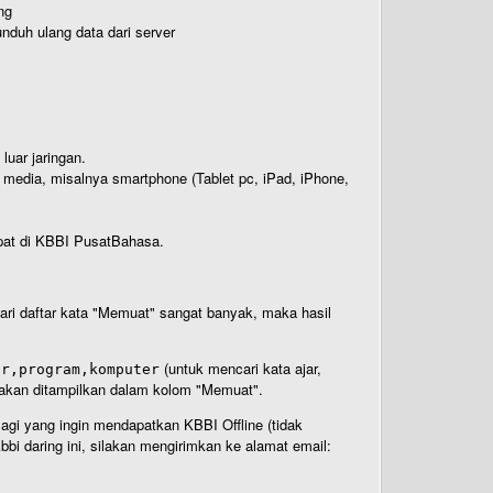
ng
nduh ulang data dari server
luar jaringan.
i media, misalnya smartphone (Tablet pc, iPad, iPhone,
rdapat di KBBI PusatBahasa.
 dari daftar kata "Memuat" sangat banyak, maka hasil
(untuk mencari kata ajar,
ar,program,komputer
n akan ditampilkan dalam kolom "Memuat".
Bagi yang ingin mendapatkan KBBI Offline (tidak
bi daring ini, silakan mengirimkan ke alamat email: