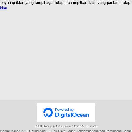
nyaring iklan yang tampil agar tetap menampilkan iklan yang pantas. Tetapi j
klan
KBBI Daring (
) © 2012-2025 versi 2.9
Online
menggunakan KBBI Daring edisi III, Hak Cipta Badan Pengembangan dan Pembinaan Bahas