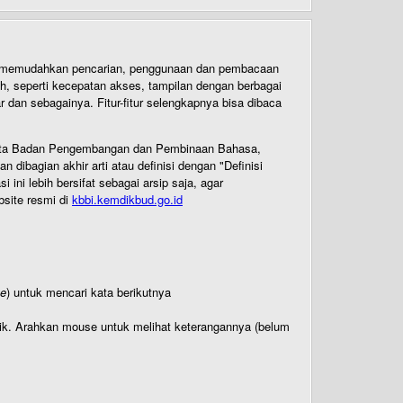
uk memudahkan pencarian, penggunaan dan pembacaan
ih, seperti kecepatan akses, tampilan dengan berbagai
dan sebagainya. Fitur-fitur selengkapnya bisa dibaca
 Cipta Badan Pengembangan dan Pembinaan Bahasa,
ibagian akhir arti atau definisi dengan "Definisi
ni lebih bersifat sebagai arsip saja, agar
bsite resmi di
kbbi.kemdikbud.go.id
te
) untuk mencari kata berikutnya
titik. Arahkan mouse untuk melihat keterangannya (belum