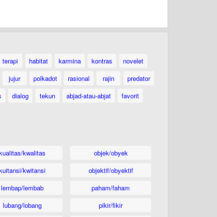
terapi
habitat
karmina
kontras
novelet
jujur
polkadot
rasional
rajin
predator
s
dialog
tekun
abjad-atau-abjat
favorit
kualitas/kwalitas
objek/obyek
kuitansi/kwitansi
objektif/obyektif
lembap/lembab
paham/faham
lubang/lobang
pikir/fikir