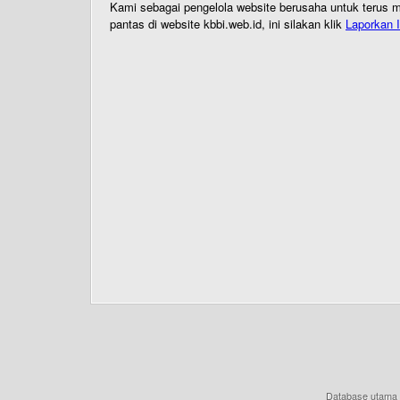
Kami sebagai pengelola website berusaha untuk terus me
pantas di website kbbi.web.id, ini silakan klik
Laporkan I
Database utama 