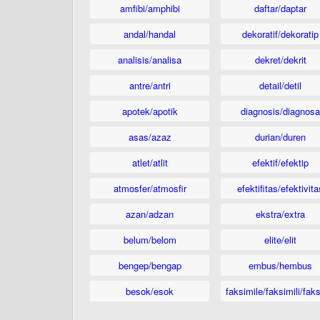
amfibi/amphibi
daftar/daptar
andal/handal
dekoratif/dekoratip
analisis/analisa
dekret/dekrit
antre/antri
detail/detil
apotek/apotik
diagnosis/diagnosa
asas/azaz
durian/duren
atlet/atlit
efektif/efektip
atmosfer/atmosfir
efektifitas/efektivita
azan/adzan
ekstra/extra
belum/belom
elite/elit
bengep/bengap
embus/hembus
besok/esok
faksimile/faksimili/faks