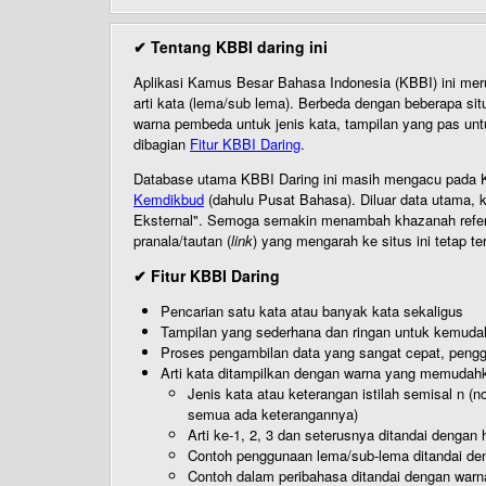
✔ Tentang KBBI daring ini
Aplikasi Kamus Besar Bahasa Indonesia (KBBI) ini me
arti kata (lema/sub lema). Berbeda dengan beberapa sit
warna pembeda untuk jenis kata, tampilan yang pas unt
dibagian
Fitur KBBI Daring
.
Database utama KBBI Daring ini masih mengacu pada KB
Kemdikbud
(dahulu Pusat Bahasa). Diluar data utama, k
Eksternal". Semoga semakin menambah khazanah referensi
pranala/tautan (
link
) yang mengarah ke situs ini tetap te
✔ Fitur KBBI Daring
Pencarian satu kata atau banyak kata sekaligus
Tampilan yang sederhana dan ringan untuk kemud
Proses pengambilan data yang sangat cepat, pengg
Arti kata ditampilkan dengan warna yang memudah
Jenis kata atau keterangan istilah semisal n (
semua ada keterangannya)
Arti ke-1, 2, 3 dan seterusnya ditandai dengan h
Contoh penggunaan lema/sub-lema ditandai den
Contoh dalam peribahasa ditandai dengan warn