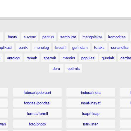
basis
suvenir
pantun
semburat
mengoleksi
komoditas
eplikasi
panik
monolog
kreatif
gurindam
toraks
senandika
i
antologi
ramah
abstrak
mandiri
populasi
gundah
cerda
deru
optimis
februari/pebruari
indera/indra
fondasi/pondasi
insaf/insyaf
formal/formil
isap/hisap
wan
foto/photo
istri/isteri