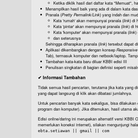
Ketika diklik hasil dari daftar kata "Memuat", 
Menampilkan hasil baik yang ada di dalam kata dasa
Pranala (
Pretty Permalink/Link
) yang indah dan muda
Kata 'rumah' akan mempunyai pranala (
link
) di
Kata 'pintar' akan mempunyai pranala (
link
) di 
Kata 'komputer' akan mempunyai pranala (
link
)
dan seterusnya
Sehingga diharapkan pranala (
link
) tersebut dapat d
Aplikasi dikembangkan dengan konsep
Responsive
Tab), termasuk komputer dan netbook/laptop. Tamp
Tambahan kata-kata baru diluar KBBI edisi III
Penulisan singkatan di bagian definisi seperti misal
✔ Informasi Tambahan
Tidak semua hasil pencarian, terutama jika kata yang di
yang dapat langsung di klik akan dibatasi jumlahnya.
Untuk pencarian banyak kata sekaligus, bisa dilakuk
program dan komputer). Jika ditemukan, hasil utama ak
Edisi online/daring ini merupakan alternatif versi KBB
memerlukan koneksi internet), silakan mengunjungi hal
ebta.setiawan || gmail || com