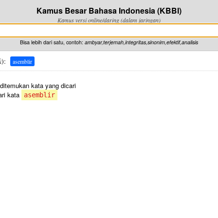
Kamus Besar Bahasa Indonesia (KBBI)
Kamus versi online/daring (dalam jaringan)
Bisa lebih dari satu, contoh:
ambyar,terjemah,integritas,sinonim,efektif,analisis
k
):
asemblir
 ditemukan kata yang dicari
ri kata
asemblir