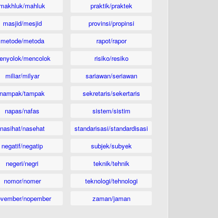
makhluk/mahluk
praktik/praktek
masjid/mesjid
provinsi/propinsi
metode/metoda
rapot/rapor
enyolok/mencolok
risiko/resiko
miliar/milyar
sariawan/seriawan
nampak/tampak
sekretaris/sekertaris
napas/nafas
sistem/sistim
nasihat/nasehat
standarisasi/standardisasi
negatif/negatip
subjek/subyek
negeri/negri
teknik/tehnik
nomor/nomer
teknologi/tehnologi
ovember/nopember
zaman/jaman