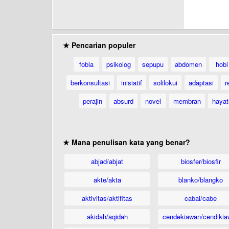
★ Pencarian populer
fobia
psikolog
sepupu
abdomen
hobi
berkonsultasi
inisiatif
solilokui
adaptasi
r
perajin
absurd
novel
membran
hayat
★ Mana penulisan kata yang benar?
abjad/abjat
biosfer/biosfir
akte/akta
blanko/blangko
aktivitas/aktifitas
cabai/cabe
akidah/aqidah
cendekiawan/cendikia