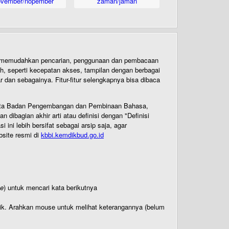
ovember/nopember
zaman/jaman
uk memudahkan pencarian, penggunaan dan pembacaan
ih, seperti kecepatan akses, tampilan dengan berbagai
dan sebagainya. Fitur-fitur selengkapnya bisa dibaca
 Cipta Badan Pengembangan dan Pembinaan Bahasa,
ibagian akhir arti atau definisi dengan "Definisi
ni lebih bersifat sebagai arsip saja, agar
bsite resmi di
kbbi.kemdikbud.go.id
te
) untuk mencari kata berikutnya
titik. Arahkan mouse untuk melihat keterangannya (belum