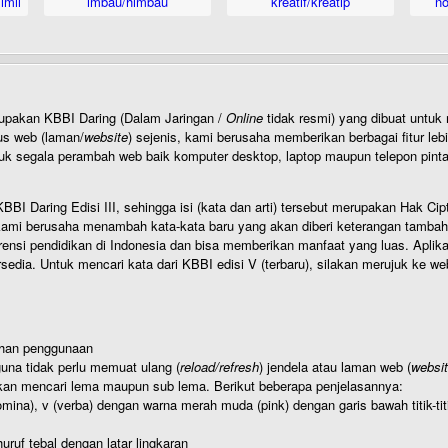
imil
imbau/himbau
kreatif/kreatip
n
rupakan KBBI Daring (Dalam Jaringan /
Online
tidak resmi) yang dibuat unt
us web (laman/
website
) sejenis, kami berusaha memberikan berbagai fitur leb
uk segala perambah web baik komputer desktop, laptop maupun telepon pintar 
BI Daring Edisi III, sehingga isi (kata dan arti) tersebut merupakan Hak
ami berusaha menambah kata-kata baru yang akan diberi keterangan tambahan d
 pendidikan di Indonesia dan bisa memberikan manfaat yang luas. Aplikasi i
rsedia. Untuk mencari kata dari KBBI edisi V (terbaru), silakan merujuk ke we
ahan penggunaan
una tidak perlu memuat ulang (
reload/refresh
) jendela atau laman web (
websi
kan mencari lema maupun sub lema. Berikut beberapa penjelasannya:
nomina), v (verba) dengan warna merah muda (pink) dengan garis bawah titik-
uruf tebal dengan latar lingkaran