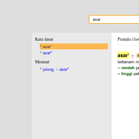
Kata dasar
Pranala (
lin
asar
1
asar
2
asar
1
n
Memuat
terbenam m
-- rendah
pe
julung, -- asar
4
-- tinggi
pet