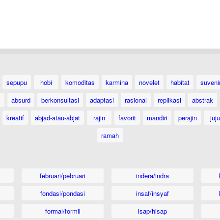
sepupu
hobi
komoditas
karmina
novelet
habitat
suveni
absurd
berkonsultasi
adaptasi
rasional
replikasi
abstrak
kreatif
abjad-atau-abjat
rajin
favorit
mandiri
perajin
juju
ramah
februari/pebruari
indera/indra
fondasi/pondasi
insaf/insyaf
formal/formil
isap/hisap