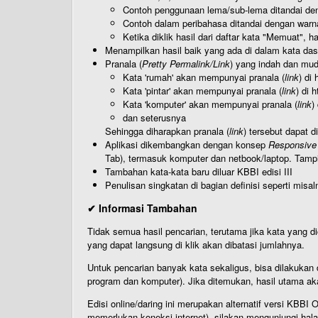
Contoh penggunaan lema/sub-lema ditandai den
Contoh dalam peribahasa ditandai dengan warn
Ketika diklik hasil dari daftar kata "Memuat", 
Menampilkan hasil baik yang ada di dalam kata dasa
Pranala (
Pretty Permalink/Link
) yang indah dan muda
Kata 'rumah' akan mempunyai pranala (
link
) di
Kata 'pintar' akan mempunyai pranala (
link
) di 
Kata 'komputer' akan mempunyai pranala (
link
)
dan seterusnya
Sehingga diharapkan pranala (
link
) tersebut dapat d
Aplikasi dikembangkan dengan konsep
Responsive
Tab), termasuk komputer dan netbook/laptop. Tamp
Tambahan kata-kata baru diluar KBBI edisi III
Penulisan singkatan di bagian definisi seperti misal
✔ Informasi Tambahan
Tidak semua hasil pencarian, terutama jika kata yang di
yang dapat langsung di klik akan dibatasi jumlahnya.
Untuk pencarian banyak kata sekaligus, bisa dilakuk
program dan komputer). Jika ditemukan, hasil utama ak
Edisi online/daring ini merupakan alternatif versi KBB
memerlukan koneksi internet), silakan mengunjungi hal