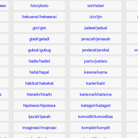
wan
foto/photo
istri/isteri
frekuensi/frekwensi
izin/ijin
gizi/gisi
jadwal/jadual
gladi/geladi
jenazah/jenasah
gubuk/gubug
jenderal/jendral
m
hadis/hadist
justru/justeru
hafal/hapal
karena/karna
hakikat/hakekat
karier/karir
s
hierarki/hirarki
karisma/kharisma
hipotesis/hipotesa
kategori/katagori
ijazah/ijasah
komoditi/komoditas
imaginasi/imajinasi
komplet/komplit