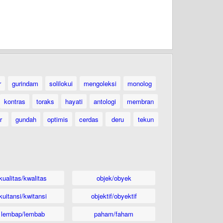
r
gurindam
solilokui
mengoleksi
monolog
kontras
toraks
hayati
antologi
membran
r
gundah
optimis
cerdas
deru
tekun
kualitas/kwalitas
objek/obyek
kuitansi/kwitansi
objektif/obyektif
lembap/lembab
paham/faham