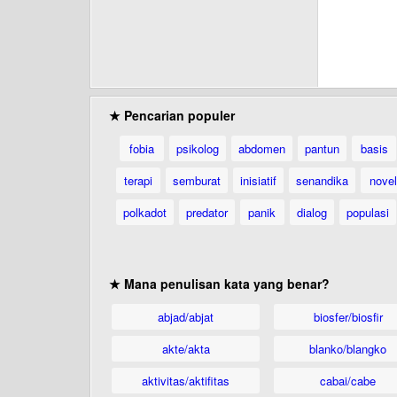
★ Pencarian populer
fobia
psikolog
abdomen
pantun
basis
terapi
semburat
inisiatif
senandika
novel
polkadot
predator
panik
dialog
populasi
★ Mana penulisan kata yang benar?
abjad/abjat
biosfer/biosfir
akte/akta
blanko/blangko
aktivitas/aktifitas
cabai/cabe