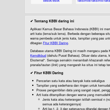
besok/esok
faksimile/faksimili/faks
✔ Tentang KBBI daring ini
Aplikasi Kamus Besar Bahasa Indonesia (KBBI) ini me
arti kata (lema/sub lema). Berbeda dengan beberapa sit
warna pembeda untuk jenis kata, tampilan yang pas unt
dibagian
Fitur KBBI Daring
.
Database utama KBBI Daring ini masih mengacu pada KB
Kemdikbud
(dahulu Pusat Bahasa). Diluar data utama, k
Eksternal". Semoga semakin menambah khazanah referensi
pranala/tautan (
link
) yang mengarah ke situs ini tetap te
✔ Fitur KBBI Daring
Pencarian satu kata atau banyak kata sekaligus
Tampilan yang sederhana dan ringan untuk kemud
Proses pengambilan data yang sangat cepat, pengg
Arti kata ditampilkan dengan warna yang memudah
Jenis kata atau keterangan istilah semisal n (
semua ada keterangannya)
Arti ke-1, 2, 3 dan seterusnya ditandai dengan h