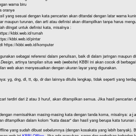
gan warna biru
a oranye
hasil yang sesuai dengan kata pencarian akan ditandai dengan latar warna kuni
r maupun turunan, dan arti atau definisi akan ditampilkan tanpa harus mengu
h diingat untuk definisi kata, misalnya :
 https://kbbi.web.id/rumah
https://kbbi.web.id/pintar
 di https://kbbi.web.id/komputer
igunakan sebagai referensi dalam penulisan, baik di dalam jaringan maupun di 
 Design
, artinya tampilan situs web (
website
) KBBI ini akan cocok di berbaga
ilan web akan menyesuaikan dengan ukuran layar yang digunakan.
nya: yg, dng, dl, tt, dp, dr dan lainnya ditulis lengkap, tidak seperti yang te
cari terdiri dari 2 atau 3 huruf, akan ditampilkan semua. Jika hasil pencarian
an dengan memisahkan masing-masing kata dengan tanda koma, misalnya:
aj
an ditampilkan dalam kolom "kata dasar" dan hasil yang berupa kata turuna
I Offline yang sudah dibuat sebelumnya (dengan kosakata yang lebih banyak). 
aman web ini
KBBI Offline
. Jika ada masukan, saran dan perbaikan terhadap kb