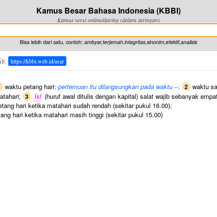
Kamus Besar Bahasa Indonesia (KBBI)
Kamus versi online/daring (dalam jaringan)
Bisa lebih dari satu, contoh:
ambyar,terjemah,integritas,sinonim,efektif,analisis
k
):
https://kbbi.web.id/asar
waktu petang hari:
pertemuan itu dilangsungkan pada waktu --;
waktu sal
1
2
atahari;
Isl
(huruf awal ditulis dengan kapital) salat wajib sebanyak empa
3
tang hari ketika matahari sudah rendah (sekitar pukul 16.00);
ang hari ketika matahari masih tinggi (sekitar pukul 15.00)