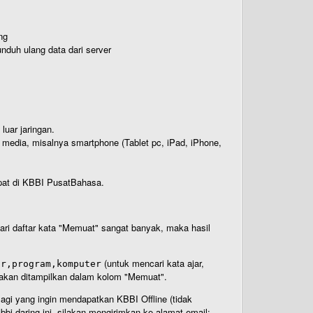
ng
nduh ulang data dari server
luar jaringan.
i media, misalnya smartphone (Tablet pc, iPad, iPhone,
rdapat di KBBI PusatBahasa.
 dari daftar kata "Memuat" sangat banyak, maka hasil
(untuk mencari kata ajar,
ar,program,komputer
n akan ditampilkan dalam kolom "Memuat".
Bagi yang ingin mendapatkan KBBI Offline (tidak
bi daring ini, silakan mengirimkan ke alamat email: