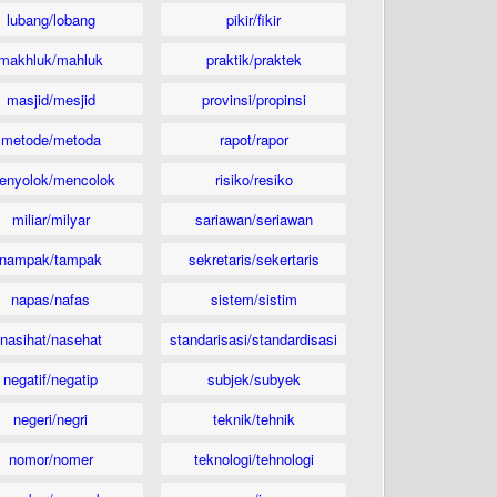
lubang/lobang
pikir/fikir
makhluk/mahluk
praktik/praktek
masjid/mesjid
provinsi/propinsi
metode/metoda
rapot/rapor
enyolok/mencolok
risiko/resiko
miliar/milyar
sariawan/seriawan
nampak/tampak
sekretaris/sekertaris
napas/nafas
sistem/sistim
nasihat/nasehat
standarisasi/standardisasi
negatif/negatip
subjek/subyek
negeri/negri
teknik/tehnik
nomor/nomer
teknologi/tehnologi