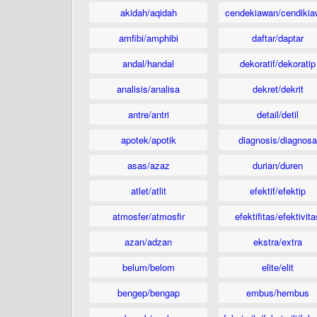
akidah/aqidah
cendekiawan/cendikia
amfibi/amphibi
daftar/daptar
andal/handal
dekoratif/dekoratip
analisis/analisa
dekret/dekrit
antre/antri
detail/detil
apotek/apotik
diagnosis/diagnosa
asas/azaz
durian/duren
atlet/atlit
efektif/efektip
atmosfer/atmosfir
efektifitas/efektivita
azan/adzan
ekstra/extra
belum/belom
elite/elit
bengep/bengap
embus/hembus