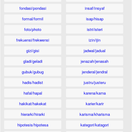
fondasi/pondasi
insaf/insyaf
formal/formil
isap/hisap
foto/photo
istri/isteri
frekuensi/frekwensi
izin/ijin
gizi/gisi
jadwal/jadual
gladi/geladi
jenazah/jenasah
gubuk/gubug
jenderal/jendral
hadis/hadist
justru/justeru
hafal/hapal
karena/karna
hakikat/hakekat
karier/karir
hierarki/hirarki
karisma/kharisma
hipotesis/hipotesa
kategori/katagori