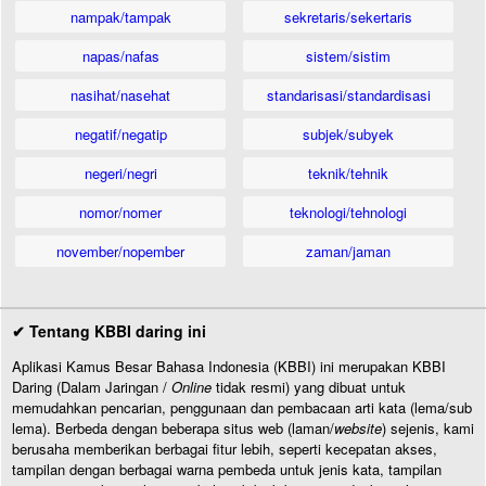
nampak/tampak
sekretaris/sekertaris
napas/nafas
sistem/sistim
nasihat/nasehat
standarisasi/standardisasi
negatif/negatip
subjek/subyek
negeri/negri
teknik/tehnik
nomor/nomer
teknologi/tehnologi
november/nopember
zaman/jaman
✔ Tentang KBBI daring ini
Aplikasi Kamus Besar Bahasa Indonesia (KBBI) ini merupakan KBBI
Daring (Dalam Jaringan /
Online
tidak resmi) yang dibuat untuk
memudahkan pencarian, penggunaan dan pembacaan arti kata (lema/sub
lema). Berbeda dengan beberapa situs web (laman/
website
) sejenis, kami
berusaha memberikan berbagai fitur lebih, seperti kecepatan akses,
tampilan dengan berbagai warna pembeda untuk jenis kata, tampilan