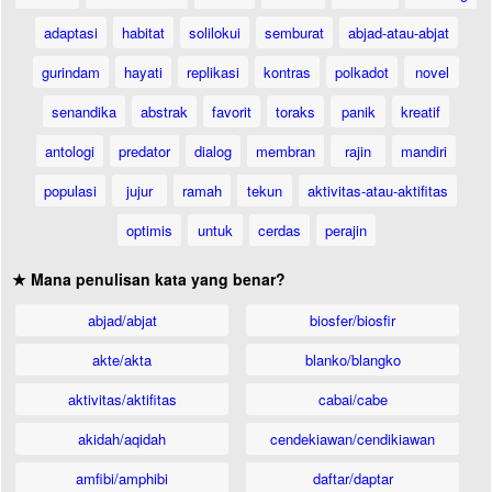
adaptasi
habitat
solilokui
semburat
abjad-atau-abjat
gurindam
hayati
replikasi
kontras
polkadot
novel
senandika
abstrak
favorit
toraks
panik
kreatif
antologi
predator
dialog
membran
rajin
mandiri
populasi
jujur
ramah
tekun
aktivitas-atau-aktifitas
optimis
untuk
cerdas
perajin
★ Mana penulisan kata yang benar?
abjad/abjat
biosfer/biosfir
akte/akta
blanko/blangko
aktivitas/aktifitas
cabai/cabe
akidah/aqidah
cendekiawan/cendikiawan
amfibi/amphibi
daftar/daptar