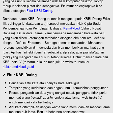
yang pas untuk segala perambah web baik komputer desktop, laptop
maupun telepon pintar dan sebagainya. Fitur-fitur selengkapnya bisa
dibaca dibagian
Fitur KBBI Daring
.
Database utama KBBI Daring ini masih mengacu pada KBBI Daring Edisi
III, sehingga isi (kata dan arti) tersebut merupakan Hak Cipta Badan
Pengembangan dan Pembinaan Bahasa,
Kemdikbud
(dahulu Pusat
Bahasa). Diluar data utama, kami berusaha menambah kata-kata baru
yang akan diberi keterangan tambahan dibagian akhir arti atau definisi
dengan "Definisi Eksternal". Semoga semakin menambah khazanah
referensi pendidikan di Indonesia dan bisa memberikan manfaat yang
luas. Aplikasi ini lebih bersifat sebagai arsip saja, agar pranala/tautan
(
link
) yang mengarah ke situs ini tetap tersedia. Untuk mencari kata dari
KBBI edisi V (terbaru), silakan merujuk ke website resmi di
kbbi.kemdikbud.go.id
✔ Fitur KBBI Daring
Pencarian satu kata atau banyak kata sekaligus
Tampilan yang sederhana dan ringan untuk kemudahan penggunaan
Proses pengambilan data yang sangat cepat, pengguna tidak perlu
memuat ulang (
reload/refresh
) jendela atau laman web (
website
)
untuk mencari kata berikutnya
Arti kata ditampilkan dengan warna yang memudahkan mencari lema
maupun sub lema. Berikut beberapa penjelasannya: