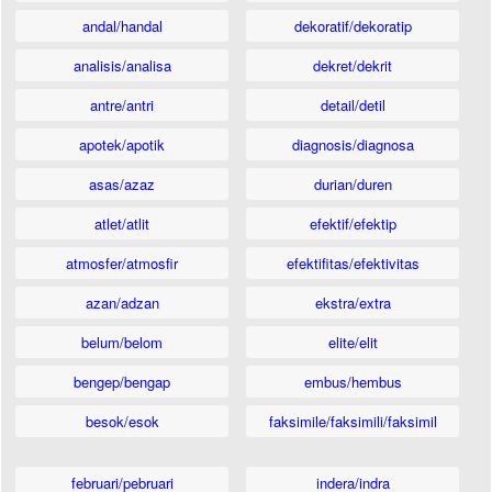
andal/handal
dekoratif/dekoratip
analisis/analisa
dekret/dekrit
antre/antri
detail/detil
apotek/apotik
diagnosis/diagnosa
asas/azaz
durian/duren
atlet/atlit
efektif/efektip
atmosfer/atmosfir
efektifitas/efektivitas
azan/adzan
ekstra/extra
belum/belom
elite/elit
bengep/bengap
embus/hembus
besok/esok
faksimile/faksimili/faksimil
februari/pebruari
indera/indra