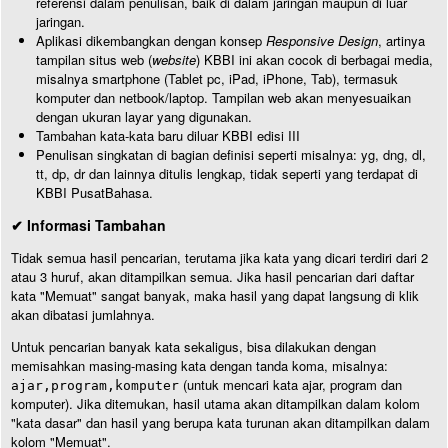
referensi dalam penulisan, baik di dalam jaringan maupun di luar
jaringan.
Aplikasi dikembangkan dengan konsep
Responsive Design
, artinya
tampilan situs web (
website
) KBBI ini akan cocok di berbagai media,
misalnya smartphone (Tablet pc, iPad, iPhone, Tab), termasuk
komputer dan netbook/laptop. Tampilan web akan menyesuaikan
dengan ukuran layar yang digunakan.
Tambahan kata-kata baru diluar KBBI edisi III
Penulisan singkatan di bagian definisi seperti misalnya: yg, dng, dl,
tt, dp, dr dan lainnya ditulis lengkap, tidak seperti yang terdapat di
KBBI PusatBahasa.
✔ Informasi Tambahan
Tidak semua hasil pencarian, terutama jika kata yang dicari terdiri dari 2
atau 3 huruf, akan ditampilkan semua. Jika hasil pencarian dari daftar
kata "Memuat" sangat banyak, maka hasil yang dapat langsung di klik
akan dibatasi jumlahnya.
Untuk pencarian banyak kata sekaligus, bisa dilakukan dengan
memisahkan masing-masing kata dengan tanda koma, misalnya:
(untuk mencari kata ajar, program dan
ajar,program,komputer
komputer). Jika ditemukan, hasil utama akan ditampilkan dalam kolom
"kata dasar" dan hasil yang berupa kata turunan akan ditampilkan dalam
kolom "Memuat".