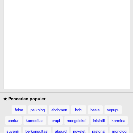
★ Pencarian populer
fobia
psikolog
abdomen
hobi
basis
sepupu
pantun
komoditas
terapi
mengoleksi
inisiatif
karmina
suvenir
berkonsultasi
absurd
novelet
rasional
monolog