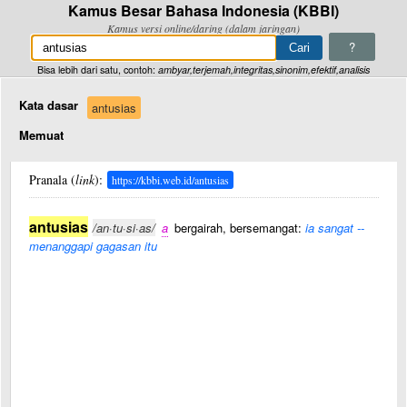
Kamus Besar Bahasa Indonesia (KBBI)
Kamus versi online/daring (dalam jaringan)
?
Bisa lebih dari satu, contoh:
ambyar,terjemah,integritas,sinonim,efektif,analisis
Kata dasar
antusias
Memuat
Pranala (
link
):
https://kbbi.web.id/antusias
antusias
/an·tu·si·as/
a
bergairah, bersemangat:
ia sangat --
menanggapi gagasan itu