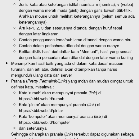
Jenis kata atau keterangan istilah semisal n (nomina), v (verba)
dengan warna merah muda (pink) dengan garis bawah titik-titik.
Arahkan mouse untuk melihat keterangannya (belum semua ada
keterangannya)
Arti ke-1, 2, 3 dan seterusnya ditandai dengan huruf tebal
dengan latar lingkaran
Contoh penggunaan lema/sub-lema ditandai dengan warna biru
Contoh dalam peribahasa ditandai dengan warna oranye
Ketika diklik hasil dari daftar kata "Memuat", hasil yang sesuai
dengan kata pencarian akan ditandai dengan latar warna kuning
Menampilkan hasil baik yang ada di dalam kata dasar maupun
turunan, dan arti atau definisi akan ditampilkan tanpa harus
mengunduh ulang data dari server
Pranala (
Pretty Permalink/Link
) yang indah dan mudah diingat untuk
definisi kata, misalnya :
Kata 'rumah' akan mempunyai pranala (
link
) di
https://kbbi.web.id/rumah
Kata 'pintar' akan mempunyai pranala (
link
) di
https://kbbi.web.id/pintar
Kata 'komputer' akan mempunyai pranala (
link
) di
https://kbbi.web.id/komputer
dan seterusnya
Sehingga diharapkan pranala (
link
) tersebut dapat digunakan sebagai