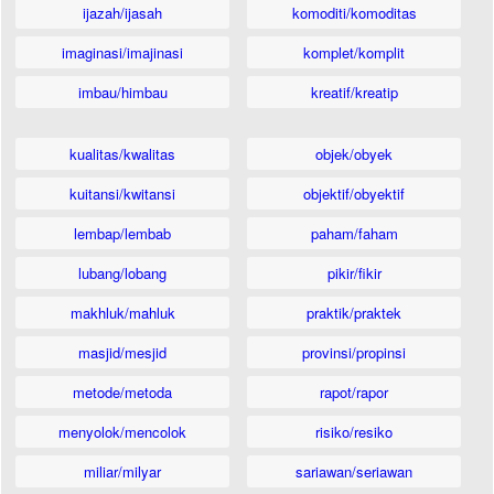
ijazah/ijasah
komoditi/komoditas
imaginasi/imajinasi
komplet/komplit
imbau/himbau
kreatif/kreatip
kualitas/kwalitas
objek/obyek
kuitansi/kwitansi
objektif/obyektif
lembap/lembab
paham/faham
lubang/lobang
pikir/fikir
makhluk/mahluk
praktik/praktek
masjid/mesjid
provinsi/propinsi
metode/metoda
rapot/rapor
menyolok/mencolok
risiko/resiko
miliar/milyar
sariawan/seriawan