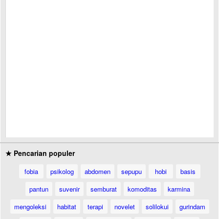
★ Pencarian populer
fobia
psikolog
abdomen
sepupu
hobi
basis
pantun
suvenir
semburat
komoditas
karmina
mengoleksi
habitat
terapi
novelet
solilokui
gurindam