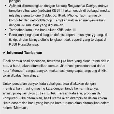
jaringan.
Aplikasi dikembangkan dengan konsep
Responsive Design
, artinya
tampilan situs web (
website
) KBBI ini akan cocok di berbagai media,
misalnya smartphone (Tablet pc, iPad, iPhone, Tab), termasuk
komputer dan netbook/laptop. Tampilan web akan menyesuaikan
dengan ukuran layar yang digunakan.
Tambahan kata-kata baru diluar KBBI edisi III
Penulisan singkatan di bagian definisi seperti misalnya: yg, dng, dl,
tt, dp, dr dan lainnya ditulis lengkap, tidak seperti yang terdapat di
KBBI PusatBahasa.
✔ Informasi Tambahan
Tidak semua hasil pencarian, terutama jika kata yang dicari terdiri dari 2
atau 3 huruf, akan ditampilkan semua. Jika hasil pencarian dari daftar
kata "Memuat" sangat banyak, maka hasil yang dapat langsung di klik
akan dibatasi jumlahnya.
Untuk pencarian banyak kata sekaligus, bisa dilakukan dengan
memisahkan masing-masing kata dengan tanda koma, misalnya:
(untuk mencari kata ajar, program dan
ajar,program,komputer
komputer). Jika ditemukan, hasil utama akan ditampilkan dalam kolom
"kata dasar" dan hasil yang berupa kata turunan akan ditampilkan dalam
kolom "Memuat".