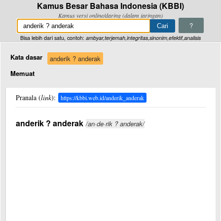
Kamus Besar Bahasa Indonesia (KBBI)
Kamus versi online/daring (dalam jaringan)
?
Bisa lebih dari satu, contoh:
ambyar,terjemah,integritas,sinonim,efektif,analisis
Kata dasar
anderik ? anderak
Memuat
Pranala (
link
):
https://kbbi.web.id/anderik_anderak
anderik ? anderak
/an·de·rik ? anderak/