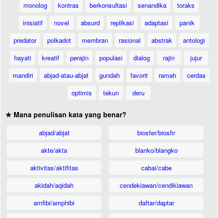
monolog
kontras
berkonsultasi
senandika
toraks
inisiatif
novel
absurd
replikasi
adaptasi
panik
predator
polkadot
membran
rasional
abstrak
antologi
hayati
kreatif
perajin
populasi
dialog
rajin
jujur
mandiri
abjad-atau-abjat
gundah
favorit
ramah
cerdas
optimis
tekun
deru
★ Mana penulisan kata yang benar?
abjad/abjat
biosfer/biosfir
akte/akta
blanko/blangko
aktivitas/aktifitas
cabai/cabe
akidah/aqidah
cendekiawan/cendikiawan
amfibi/amphibi
daftar/daptar