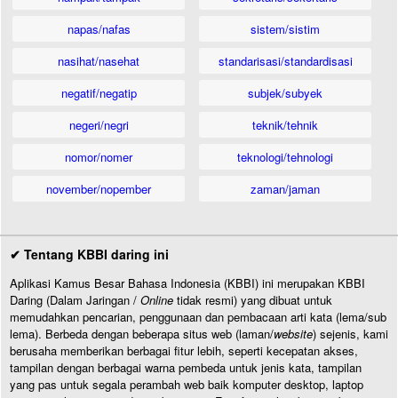
napas/nafas
sistem/sistim
nasihat/nasehat
standarisasi/standardisasi
negatif/negatip
subjek/subyek
negeri/negri
teknik/tehnik
nomor/nomer
teknologi/tehnologi
november/nopember
zaman/jaman
✔ Tentang KBBI daring ini
Aplikasi Kamus Besar Bahasa Indonesia (KBBI) ini merupakan KBBI
Daring (Dalam Jaringan /
Online
tidak resmi) yang dibuat untuk
memudahkan pencarian, penggunaan dan pembacaan arti kata (lema/sub
lema). Berbeda dengan beberapa situs web (laman/
website
) sejenis, kami
berusaha memberikan berbagai fitur lebih, seperti kecepatan akses,
tampilan dengan berbagai warna pembeda untuk jenis kata, tampilan
yang pas untuk segala perambah web baik komputer desktop, laptop