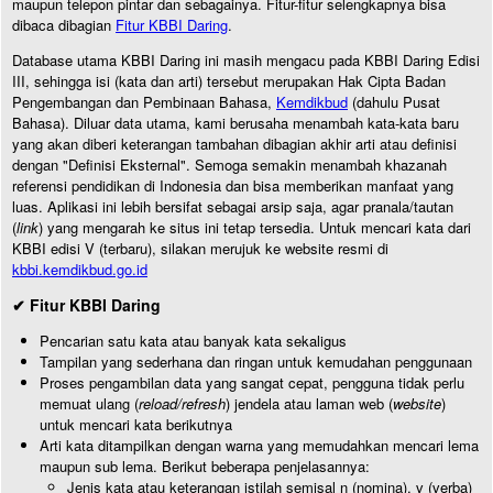
maupun telepon pintar dan sebagainya. Fitur-fitur selengkapnya bisa
dibaca dibagian
Fitur KBBI Daring
.
Database utama KBBI Daring ini masih mengacu pada KBBI Daring Edisi
III, sehingga isi (kata dan arti) tersebut merupakan Hak Cipta Badan
Pengembangan dan Pembinaan Bahasa,
Kemdikbud
(dahulu Pusat
Bahasa). Diluar data utama, kami berusaha menambah kata-kata baru
yang akan diberi keterangan tambahan dibagian akhir arti atau definisi
dengan "Definisi Eksternal". Semoga semakin menambah khazanah
referensi pendidikan di Indonesia dan bisa memberikan manfaat yang
luas. Aplikasi ini lebih bersifat sebagai arsip saja, agar pranala/tautan
(
link
) yang mengarah ke situs ini tetap tersedia. Untuk mencari kata dari
KBBI edisi V (terbaru), silakan merujuk ke website resmi di
kbbi.kemdikbud.go.id
✔ Fitur KBBI Daring
Pencarian satu kata atau banyak kata sekaligus
Tampilan yang sederhana dan ringan untuk kemudahan penggunaan
Proses pengambilan data yang sangat cepat, pengguna tidak perlu
memuat ulang (
reload/refresh
) jendela atau laman web (
website
)
untuk mencari kata berikutnya
Arti kata ditampilkan dengan warna yang memudahkan mencari lema
maupun sub lema. Berikut beberapa penjelasannya:
Jenis kata atau keterangan istilah semisal n (nomina), v (verba)