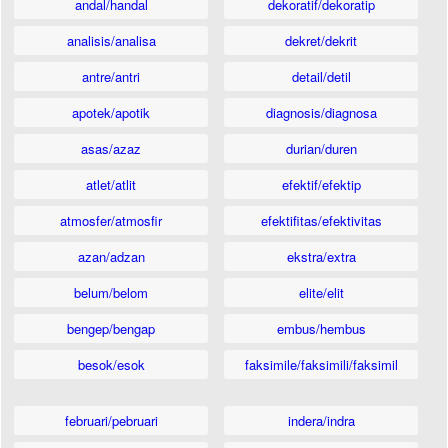
andal/handal
dekoratif/dekoratip
analisis/analisa
dekret/dekrit
antre/antri
detail/detil
apotek/apotik
diagnosis/diagnosa
asas/azaz
durian/duren
atlet/atlit
efektif/efektip
atmosfer/atmosfir
efektifitas/efektivitas
azan/adzan
ekstra/extra
belum/belom
elite/elit
bengep/bengap
embus/hembus
besok/esok
faksimile/faksimili/faksimil
februari/pebruari
indera/indra