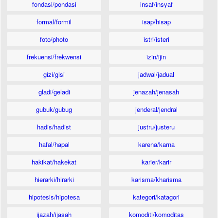
fondasi/pondasi
insaf/insyaf
formal/formil
isap/hisap
foto/photo
istri/isteri
frekuensi/frekwensi
izin/ijin
gizi/gisi
jadwal/jadual
gladi/geladi
jenazah/jenasah
gubuk/gubug
jenderal/jendral
hadis/hadist
justru/justeru
hafal/hapal
karena/karna
hakikat/hakekat
karier/karir
hierarki/hirarki
karisma/kharisma
hipotesis/hipotesa
kategori/katagori
ijazah/ijasah
komoditi/komoditas