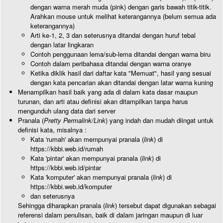
dengan warna merah muda (pink) dengan garis bawah titik-titik.
Arahkan mouse untuk melihat keterangannya (belum semua ada
keterangannya)
Arti ke-1, 2, 3 dan seterusnya ditandai dengan huruf tebal
dengan latar lingkaran
Contoh penggunaan lema/sub-lema ditandai dengan warna biru
Contoh dalam peribahasa ditandai dengan warna oranye
Ketika diklik hasil dari daftar kata "Memuat", hasil yang sesuai
dengan kata pencarian akan ditandai dengan latar warna kuning
Menampilkan hasil baik yang ada di dalam kata dasar maupun
turunan, dan arti atau definisi akan ditampilkan tanpa harus
mengunduh ulang data dari server
Pranala (
Pretty Permalink/Link
) yang indah dan mudah diingat untuk
definisi kata, misalnya :
Kata 'rumah' akan mempunyai pranala (
link
) di
https://kbbi.web.id/rumah
Kata 'pintar' akan mempunyai pranala (
link
) di
https://kbbi.web.id/pintar
Kata 'komputer' akan mempunyai pranala (
link
) di
https://kbbi.web.id/komputer
dan seterusnya
Sehingga diharapkan pranala (
link
) tersebut dapat digunakan sebagai
referensi dalam penulisan, baik di dalam jaringan maupun di luar