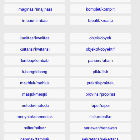
imaginasi/imajinasi
komplet/komplit
imbau/himbau
kreatif/kreatip
kualitas/kwalitas
objek/obyek
kuitansi/kwitansi
objektif/obyektif
lembap/lembab
paham/faham
lubang/lobang
pikir/fikir
makhluk/mahluk
praktik/praktek
masjid/mesjid
provinsi/propinsi
metode/metoda
rapot/rapor
menyolok/mencolok
risiko/resiko
miliar/milyar
sariawan/seriawan
nampak/tampak
sekretaris/sekertaris