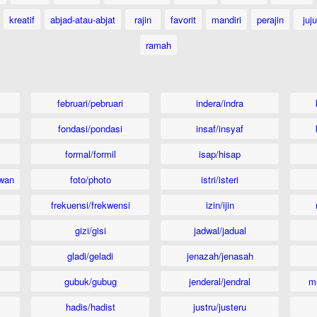
kreatif
abjad-atau-abjat
rajin
favorit
mandiri
perajin
juju
ramah
februari/pebruari
indera/indra
fondasi/pondasi
insaf/insyaf
formal/formil
isap/hisap
wan
foto/photo
istri/isteri
frekuensi/frekwensi
izin/ijin
gizi/gisi
jadwal/jadual
gladi/geladi
jenazah/jenasah
gubuk/gubug
jenderal/jendral
m
hadis/hadist
justru/justeru