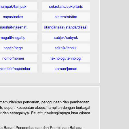
nampak/tampak
sekretaris/sekertaris
napas/nafas
sistem/sistim
nasihat/nasehat
standarisasi/standardisasi
negatif/negatip
subjek/subyek
negeri/negri
teknik/tehnik
nomor/nomer
teknologi/tehnologi
ovember/nopember
zaman/jaman
uk memudahkan pencarian, penggunaan dan pembacaan
ih, seperti kecepatan akses, tampilan dengan berbagai
dan sebagainya. Fitur-fitur selengkapnya bisa dibaca
 Cipta Badan Pengembangan dan Pembinaan Bahasa,