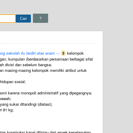
?
ng sekolah itu terdiri atas enam --;
kelompok
3
gan, kumpulan (berdasarkan persamaan berbagai sifat
dah divisi dan sebelum bangsa;
an masing-masing kelompok memiliki atribut untuk
hidupan sosial;
omi karena monopoli administratif yang dipegangnya;
rbawah;
ang sukar ditandingi (diatasi);
ri 81 kg;
 atas konstruksi kapal ditinjau dari aspek keselamatan,