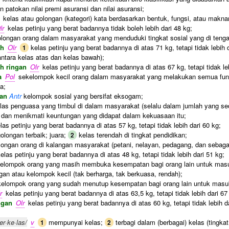
n patokan nilai premi asuransi dan nilai asuransi;
kelas atau golongan (kategori) kata berdasarkan bentuk, fungsi, atau makna
lr
kelas petinju yang berat badannya tidak boleh lebih dari 48 kg;
longan orang dalam masyarakat yang menduduki tingkat sosial yang di tenga
ah
Olr
kelas petinju yang berat badannya di atas 71 kg, tetapi tidak lebih 
1
antara kelas atas dan kelas bawah);
h ringan
Olr
kelas petinju yang berat badannya di atas 67 kg, tetapi tidak le
a
Pol
sekelompok kecil orang dalam masyarakat yang melakukan semua fungs
a;
nan
Antr
kelompok sosial yang bersifat eksogam;
las penguasa yang timbul di dalam masyarakat (selalu dalam jumlah yang sed
 dan menikmati keuntungan yang didapat dalam kekuasaan itu;
las petinju yang berat badannya di atas 57 kg, tetapi tidak lebih dari 60 kg;
olongan terbaik; juara;
kelas terendah di tingkat pendidikan;
2
ongan orang di kalangan masyarakat (petani, nelayan, pedagang, dan sebaga
elas petinju yang berat badannya di atas 48 kg, tetapi tidak lebih dari 51 kg;
elompok orang yang masih membuka kesempatan bagi orang lain untuk masu
an atau kelompok kecil (tak berharga, tak berkuasa, rendah);
elompok orang yang sudah menutup kesempatan bagi orang lain untuk masu
r
kelas petinju yang berat badannya di atas 63,5 kg, tetapi tidak lebih dari 67
ingan
Olr
kelas petinju yang berat badannya di atas 60 kg, tetapi tidak lebih d
er·ke·las/
v
mempunyai kelas;
terbagi dalam (berbagai) kelas (tingka
1
2