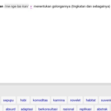
an
/me·nge·las·kan/
v
menentukan golongannya (tingkatan dan sebagainya)
sepupu
hobi
komoditas
karmina
novelet
habitat
suveni
absurd
adaptasi
berkonsultasi
rasional
replikasi
abstrak