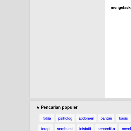
mengelask
★ Pencarian populer
fobia
psikolog
abdomen
pantun
basis
terapi
semburat
inisiatif
senandika
novel