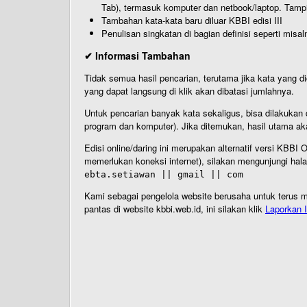
Tab), termasuk komputer dan netbook/laptop. Tamp
Tambahan kata-kata baru diluar KBBI edisi III
Penulisan singkatan di bagian definisi seperti misal
✔ Informasi Tambahan
Tidak semua hasil pencarian, terutama jika kata yang di
yang dapat langsung di klik akan dibatasi jumlahnya.
Untuk pencarian banyak kata sekaligus, bisa dilakuk
program dan komputer). Jika ditemukan, hasil utama ak
Edisi online/daring ini merupakan alternatif versi KBB
memerlukan koneksi internet), silakan mengunjungi hal
ebta.setiawan || gmail || com
Kami sebagai pengelola website berusaha untuk terus me
pantas di website kbbi.web.id, ini silakan klik
Laporkan I