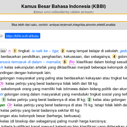
Kamus Besar Bahasa Indonesia (KBBI)
Kamus versi online/daring (dalam jaringan)
Bisa lebih dari satu, contoh:
ambyar,terjemah,integritas,sinonim,efektif,analisis
k
):
https://kbbi.web.id/kelas
·las/
n
tingkat:
ia naik ke -- tiga;
ruang tempat belajar di sekolah:
gedu
1
2
berdasarkan pendidikan, penghasilan, kekuasaan, dan sebagainya;
golon
4
nusia termasuk di dalam -- mamalia
;
Bio
klasifikasi dalam biologi sesu
5
rk
kelas sekumpulan artefak yang diklasifikasi menjadi beberapa kelompok d
ndingan dengan kelompok lain;
golongan masyarakat yang paling atas berdasarkan kekayaan atau tingkat ke
Olr
kelas petinju yang berat badannya tidak lebih dari 58 kg;
sekelompok orang yang memiliki hak istimewa dalam bidang politik dan ekon
tr
golongan orang dalam masyarakat yang menduduki tingkat sosial yang te
kelas petinju yang berat badannya di atas 8l kg;
kelas atau golongan y
1
2
ngan
Olr
kelas petinju yang berat badannya di atas 75 kg, tetapi tidak lebih da
kelas petinju yang berat badannya sekitar 60 kg;
ongan atau kelompok besar (berharga, berkuasa);
kelas (di bioskop dan sebagainya) paling murah harga karcisnya;
y
kriteria kualifikasi kapal menurut ketentuan biro klasifikasi yang didasarkan