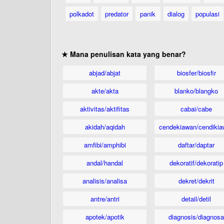
polkadot
predator
panik
dialog
populasi
★ Mana penulisan kata yang benar?
abjad/abjat
biosfer/biosfir
akte/akta
blanko/blangko
aktivitas/aktifitas
cabai/cabe
akidah/aqidah
cendekiawan/cendikia
amfibi/amphibi
daftar/daptar
andal/handal
dekoratif/dekoratip
analisis/analisa
dekret/dekrit
antre/antri
detail/detil
apotek/apotik
diagnosis/diagnosa