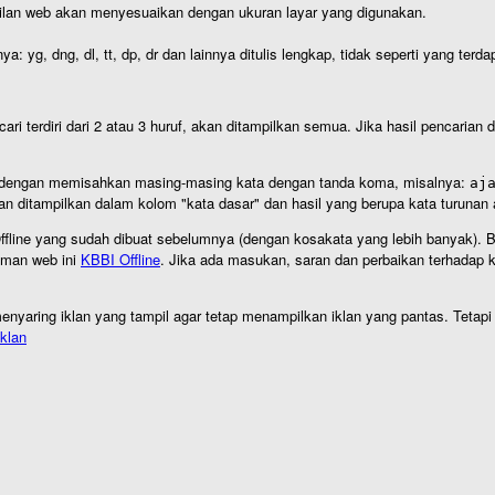
ilan web akan menyesuaikan dengan ukuran layar yang digunakan.
nya: yg, dng, dl, tt, dp, dr dan lainnya ditulis lengkap, tidak seperti yang te
cari terdiri dari 2 atau 3 huruf, akan ditampilkan semua. Jika hasil pencarian
an dengan memisahkan masing-masing kata dengan tanda koma, misalnya:
aj
an ditampilkan dalam kolom "kata dasar" dan hasil yang berupa kata turuna
I Offline yang sudah dibuat sebelumnya (dengan kosakata yang lebih banyak). 
aman web ini
KBBI Offline
. Jika ada masukan, saran dan perbaikan terhadap kb
nyaring iklan yang tampil agar tetap menampilkan iklan yang pantas. Tetapi j
klan