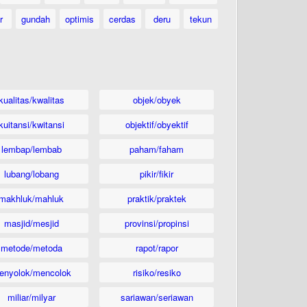
r
gundah
optimis
cerdas
deru
tekun
kualitas/kwalitas
objek/obyek
kuitansi/kwitansi
objektif/obyektif
lembap/lembab
paham/faham
lubang/lobang
pikir/fikir
makhluk/mahluk
praktik/praktek
masjid/mesjid
provinsi/propinsi
metode/metoda
rapot/rapor
enyolok/mencolok
risiko/resiko
miliar/milyar
sariawan/seriawan