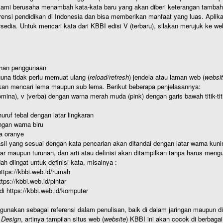
ami berusaha menambah kata-kata baru yang akan diberi keterangan tambahan d
 pendidikan di Indonesia dan bisa memberikan manfaat yang luas. Aplikasi i
rsedia. Untuk mencari kata dari KBBI edisi V (terbaru), silakan merujuk ke we
ahan penggunaan
una tidak perlu memuat ulang (
reload/refresh
) jendela atau laman web (
websi
kan mencari lema maupun sub lema. Berikut beberapa penjelasannya:
nomina), v (verba) dengan warna merah muda (pink) dengan garis bawah titik-
uruf tebal dengan latar lingkaran
gan warna biru
a oranye
hasil yang sesuai dengan kata pencarian akan ditandai dengan latar warna kuni
r maupun turunan, dan arti atau definisi akan ditampilkan tanpa harus mengu
h diingat untuk definisi kata, misalnya :
 https://kbbi.web.id/rumah
https://kbbi.web.id/pintar
 di https://kbbi.web.id/komputer
igunakan sebagai referensi dalam penulisan, baik di dalam jaringan maupun di 
 Design
, artinya tampilan situs web (
website
) KBBI ini akan cocok di berbaga