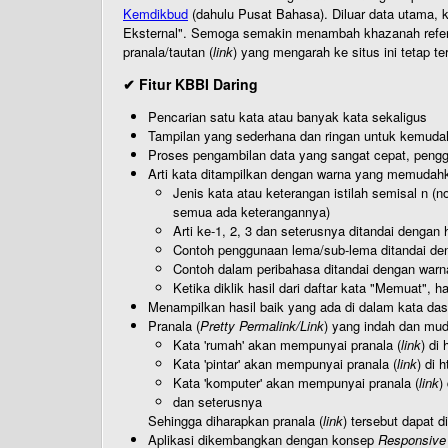
Kemdikbud
(dahulu Pusat Bahasa). Diluar data utama, k
Eksternal". Semoga semakin menambah khazanah referensi
pranala/tautan (
link
) yang mengarah ke situs ini tetap te
✔ Fitur KBBI Daring
Pencarian satu kata atau banyak kata sekaligus
Tampilan yang sederhana dan ringan untuk kemud
Proses pengambilan data yang sangat cepat, pengg
Arti kata ditampilkan dengan warna yang memudah
Jenis kata atau keterangan istilah semisal n (
semua ada keterangannya)
Arti ke-1, 2, 3 dan seterusnya ditandai dengan h
Contoh penggunaan lema/sub-lema ditandai den
Contoh dalam peribahasa ditandai dengan warn
Ketika diklik hasil dari daftar kata "Memuat", 
Menampilkan hasil baik yang ada di dalam kata dasa
Pranala (
Pretty Permalink/Link
) yang indah dan muda
Kata 'rumah' akan mempunyai pranala (
link
) di
Kata 'pintar' akan mempunyai pranala (
link
) di 
Kata 'komputer' akan mempunyai pranala (
link
)
dan seterusnya
Sehingga diharapkan pranala (
link
) tersebut dapat d
Aplikasi dikembangkan dengan konsep
Responsive