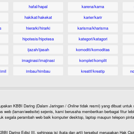
hafal/hapal
karena/karna
hakikat/hakekat
karier/karir
s
hierarki/hirarki
karisma/kharisma
hipotesis/hipotesa
kategori/katagori
ijazah/ijasah
komoditi/komoditas
imaginasi/imajinasi
komplet/komplit
imil
imbau/himbau
kreatif/kreatip
n
rupakan KBBI Daring (Dalam Jaringan /
Online
tidak resmi) yang dibuat unt
us web (laman/
website
) sejenis, kami berusaha memberikan berbagai fitur leb
uk segala perambah web baik komputer desktop, laptop maupun telepon pintar 
BI Daring Edisi III, sehingga isi (kata dan arti) tersebut merupakan Hak