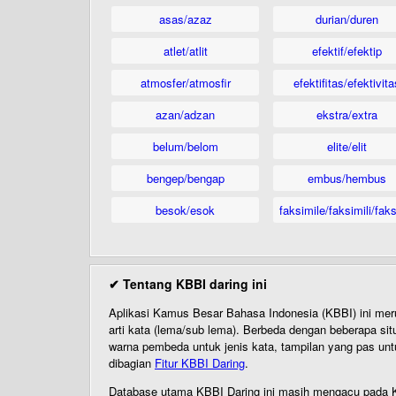
asas/azaz
durian/duren
atlet/atlit
efektif/efektip
atmosfer/atmosfir
efektifitas/efektivita
azan/adzan
ekstra/extra
belum/belom
elite/elit
bengep/bengap
embus/hembus
besok/esok
faksimile/faksimili/faks
✔ Tentang KBBI daring ini
Aplikasi Kamus Besar Bahasa Indonesia (KBBI) ini me
arti kata (lema/sub lema). Berbeda dengan beberapa sit
warna pembeda untuk jenis kata, tampilan yang pas unt
dibagian
Fitur KBBI Daring
.
Database utama KBBI Daring ini masih mengacu pada KB