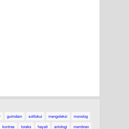
r
gurindam
solilokui
mengoleksi
monolog
kontras
toraks
hayati
antologi
membran