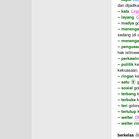
dan dijadika
-- kata
Ling
-- layang
O
-- madya
go
-- meneng
sedang (di 
-- menenga
-- penguas
hak istimew
-- perkawi
-- politik
ke
kekuasaan,
-- ringan
ke
-- satu
g
1
-- sosial
gol
-- terbang
k
-- terbuka
k
-- teri
golong
-- tertutup
k
-- welter
Ol
-- welter r
berkelas
/b