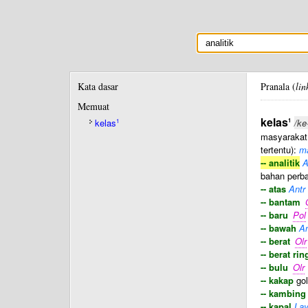
Kata dasar
Pranala (
lin
Memuat
kelas
1
kelas
/ke
1
masyarakat 
tertentu):
ma
-- analitik
A
bahan perba
-- atas
Antr
-- bantam
-- baru
Pol
-- bawah
An
-- berat
Olr
-- berat ri
-- bulu
Olr
-- kakap
gol
-- kambing
-- kapal
La