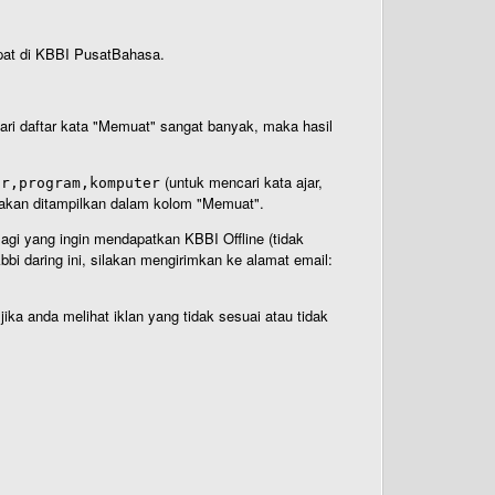
rdapat di KBBI PusatBahasa.
 dari daftar kata "Memuat" sangat banyak, maka hasil
(untuk mencari kata ajar,
ar,program,komputer
n akan ditampilkan dalam kolom "Memuat".
Bagi yang ingin mendapatkan KBBI Offline (tidak
bi daring ini, silakan mengirimkan ke alamat email:
ika anda melihat iklan yang tidak sesuai atau tidak