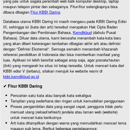
yang pas untuk segala perambah web baik komputer desktop, laptop
maupun telepon pintar dan sebagainya. Fitur-fitur selengkapnya bisa
dibaca dibagian
Fitur KBBI Daring
.
Database utama KBBI Daring ini masih mengacu pada KBBI Daring Edisi
III, sehingga isi (kata dan arti) tersebut merupakan Hak Cipta Badan
Pengembangan dan Pembinaan Bahasa,
Kemdikbud
(dahulu Pusat
Bahasa). Diluar data utama, kami berusaha menambah kata-kata baru
yang akan diberi keterangan tambahan dibagian akhir arti atau definisi
dengan "Definisi Eksternal". Semoga semakin menambah khazanah
referensi pendidikan di Indonesia dan bisa memberikan manfaat yang
luas. Aplikasi ini lebih bersifat sebagai arsip saja, agar pranala/tautan
(
link
) yang mengarah ke situs ini tetap tersedia. Untuk mencari kata dari
KBBI edisi V (terbaru), silakan merujuk ke website resmi di
kbbi.kemdikbud.go.id
✔ Fitur KBBI Daring
Pencarian satu kata atau banyak kata sekaligus
Tampilan yang sederhana dan ringan untuk kemudahan penggunaan
Proses pengambilan data yang sangat cepat, pengguna tidak perlu
memuat ulang (
reload/refresh
) jendela atau laman web (
website
)
untuk mencari kata berikutnya
Arti kata ditampilkan dengan warna yang memudahkan mencari lema
maupun sub lema. Berikut beberapa penjelasannya: