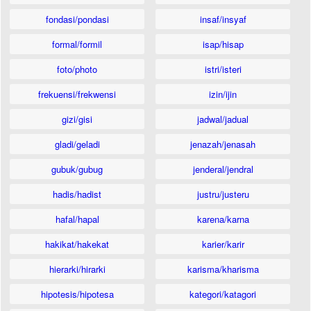
fondasi/pondasi
insaf/insyaf
formal/formil
isap/hisap
foto/photo
istri/isteri
frekuensi/frekwensi
izin/ijin
gizi/gisi
jadwal/jadual
gladi/geladi
jenazah/jenasah
gubuk/gubug
jenderal/jendral
hadis/hadist
justru/justeru
hafal/hapal
karena/karna
hakikat/hakekat
karier/karir
hierarki/hirarki
karisma/kharisma
hipotesis/hipotesa
kategori/katagori