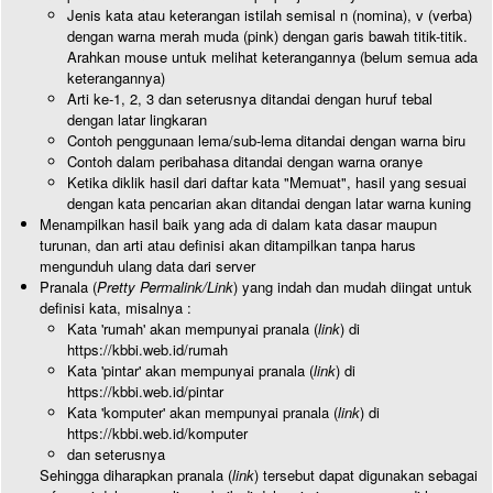
Jenis kata atau keterangan istilah semisal n (nomina), v (verba)
dengan warna merah muda (pink) dengan garis bawah titik-titik.
Arahkan mouse untuk melihat keterangannya (belum semua ada
keterangannya)
Arti ke-1, 2, 3 dan seterusnya ditandai dengan huruf tebal
dengan latar lingkaran
Contoh penggunaan lema/sub-lema ditandai dengan warna biru
Contoh dalam peribahasa ditandai dengan warna oranye
Ketika diklik hasil dari daftar kata "Memuat", hasil yang sesuai
dengan kata pencarian akan ditandai dengan latar warna kuning
Menampilkan hasil baik yang ada di dalam kata dasar maupun
turunan, dan arti atau definisi akan ditampilkan tanpa harus
mengunduh ulang data dari server
Pranala (
Pretty Permalink/Link
) yang indah dan mudah diingat untuk
definisi kata, misalnya :
Kata 'rumah' akan mempunyai pranala (
link
) di
https://kbbi.web.id/rumah
Kata 'pintar' akan mempunyai pranala (
link
) di
https://kbbi.web.id/pintar
Kata 'komputer' akan mempunyai pranala (
link
) di
https://kbbi.web.id/komputer
dan seterusnya
Sehingga diharapkan pranala (
link
) tersebut dapat digunakan sebagai