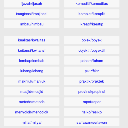
ijazah/ijasah
komoditi/komoditas
imaginasi/imajinasi
komplet/komplit
imbau/himbau
kreatif/kreatip
kualitas/kwalitas
objek/obyek
kuitansi/kwitansi
objektif/obyektif
lembap/lembab
paham/faham
lubang/lobang
pikir/fikir
makhluk/mahluk
praktik/praktek
masjid/mesjid
provinsi/propinsi
metode/metoda
rapot/rapor
menyolok/mencolok
risiko/resiko
miliar/milyar
sariawan/seriawan