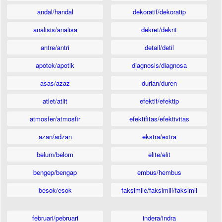
andal/handal
dekoratif/dekoratip
analisis/analisa
dekret/dekrit
antre/antri
detail/detil
apotek/apotik
diagnosis/diagnosa
asas/azaz
durian/duren
atlet/atlit
efektif/efektip
atmosfer/atmosfir
efektifitas/efektivitas
azan/adzan
ekstra/extra
belum/belom
elite/elit
bengep/bengap
embus/hembus
besok/esok
faksimile/faksimili/faksimil
februari/pebruari
indera/indra