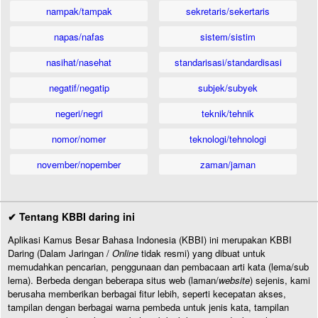
nampak/tampak
sekretaris/sekertaris
napas/nafas
sistem/sistim
nasihat/nasehat
standarisasi/standardisasi
negatif/negatip
subjek/subyek
negeri/negri
teknik/tehnik
nomor/nomer
teknologi/tehnologi
november/nopember
zaman/jaman
✔ Tentang KBBI daring ini
Aplikasi Kamus Besar Bahasa Indonesia (KBBI) ini merupakan KBBI
Daring (Dalam Jaringan /
Online
tidak resmi) yang dibuat untuk
memudahkan pencarian, penggunaan dan pembacaan arti kata (lema/sub
lema). Berbeda dengan beberapa situs web (laman/
website
) sejenis, kami
berusaha memberikan berbagai fitur lebih, seperti kecepatan akses,
tampilan dengan berbagai warna pembeda untuk jenis kata, tampilan