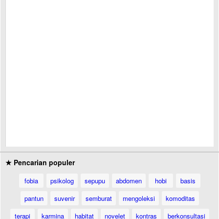
★ Pencarian populer
fobia
psikolog
sepupu
abdomen
hobi
basis
pantun
suvenir
semburat
mengoleksi
komoditas
terapi
karmina
habitat
novelet
kontras
berkonsultasi