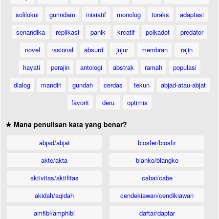
solilokui
gurindam
inisiatif
monolog
toraks
adaptasi
senandika
replikasi
panik
kreatif
polkadot
predator
novel
rasional
absurd
jujur
membran
rajin
hayati
perajin
antologi
abstrak
ramah
populasi
dialog
mandiri
gundah
cerdas
tekun
abjad-atau-abjat
favorit
deru
optimis
★ Mana penulisan kata yang benar?
abjad/abjat
biosfer/biosfir
akte/akta
blanko/blangko
aktivitas/aktifitas
cabai/cabe
akidah/aqidah
cendekiawan/cendikiawan
amfibi/amphibi
daftar/daptar