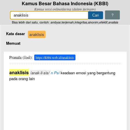
Kamus Besar Bahasa Indonesia (KBBI)
Kamus versi online/daring (dalam jaringan)
?
Bisa lebih dari satu, contoh:
ambyar,terjemah,integritas,sinonim,efektif,analisis
Kata dasar
anaklisis
Memuat
Pranala (
link
):
https://kbbi.web.id/anaklisis
anaklisis
/anak·li·sis/
n Psi
keadaan emosi yang bergantung
pada orang lain