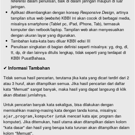
referensi dalam penulisan, baik di dalam jaringan maupun di luar
jaringan.
Aplikasi dikembangkan dengan konsep
Responsive Design
, artinya
tampilan situs web (
website
) KBBI ini akan cocok di berbagai media,
misalnya smartphone (Tablet pc, iPad, iPhone, Tab), termasuk
komputer dan netbook/laptop. Tampilan web akan menyesuaikan
dengan ukuran layar yang digunakan.
Tambahan kata-kata baru diluar KBBI edisi III
Penulisan singkatan di bagian definisi seperti misalnya: yg, dng, dl,
tt, dp, dr dan lainnya ditulis lengkap, tidak seperti yang terdapat di
KBBI PusatBahasa.
✔ Informasi Tambahan
Tidak semua hasil pencarian, terutama jika kata yang dicari terdiri dari 2
atau 3 huruf, akan ditampilkan semua. Jika hasil pencarian dari daftar
kata "Memuat" sangat banyak, maka hasil yang dapat langsung di klik
akan dibatasi jumlahnya.
Untuk pencarian banyak kata sekaligus, bisa dilakukan dengan
memisahkan masing-masing kata dengan tanda koma, misalnya:
(untuk mencari kata ajar, program dan
ajar,program,komputer
komputer). Jika ditemukan, hasil utama akan ditampilkan dalam kolom
"kata dasar" dan hasil yang berupa kata turunan akan ditampilkan dalam
kolom "Memuat".