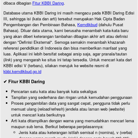
dibaca dibagian
Fitur KBBI Daring
.
Database utama KBBI Daring ini masih mengacu pada KBBI Daring Edisi
III, sehingga isi (kata dan arti) tersebut merupakan Hak Cipta Badan
Pengembangan dan Pembinaan Bahasa,
Kemdikbud
(dahulu Pusat
Bahasa). Diluar data utama, kami berusaha menambah kata-kata baru
yang akan diberi keterangan tambahan dibagian akhir arti atau definisi
dengan "Definisi Eksternal". Semoga semakin menambah khazanah
referensi pendidikan di Indonesia dan bisa memberikan manfaat yang
luas. Aplikasi ini lebih bersifat sebagai arsip saja, agar pranala/tautan
(
link
) yang mengarah ke situs ini tetap tersedia. Untuk mencari kata dari
KBBI edisi V (terbaru), silakan merujuk ke website resmi di
kbbi.kemdikbud.go.id
✔ Fitur KBBI Daring
Pencarian satu kata atau banyak kata sekaligus
Tampilan yang sederhana dan ringan untuk kemudahan penggunaan
Proses pengambilan data yang sangat cepat, pengguna tidak perlu
memuat ulang (
reload/refresh
) jendela atau laman web (
website
)
untuk mencari kata berikutnya
Arti kata ditampilkan dengan warna yang memudahkan mencari lema
maupun sub lema. Berikut beberapa penjelasannya:
Jenis kata atau keterangan istilah semisal n (nomina), v (verba)