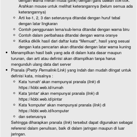
dengan warna merah muda (pink) dengan garis bawah titik-titik.
Arahkan mouse untuk melihat keterangannya (belum semua ada
keterangannya)
Arti ke-1, 2, 3 dan seterusnya ditandai dengan huruf tebal
dengan latar lingkaran
Contoh penggunaan lema/sub-lema ditandai dengan warna biru
Contoh dalam peribahasa ditandai dengan warna oranye
Ketika diklik hasil dari daftar kata "Memuat", hasil yang sesuai
dengan kata pencarian akan ditandai dengan latar warna kuning
Menampilkan hasil baik yang ada di dalam kata dasar maupun
turunan, dan arti atau definisi akan ditampilkan tanpa harus
mengunduh ulang data dari server
Pranala (
Pretty Permalink/Link
) yang indah dan mudah diingat untuk
definisi kata, misalnya :
Kata 'rumah' akan mempunyai pranala (
link
) di
https://kbbi.web.id/rumah
Kata 'pintar' akan mempunyai pranala (
link
) di
https://kbbi.web.id/pintar
Kata 'komputer' akan mempunyai pranala (
link
) di
https://kbbi.web.id/komputer
dan seterusnya
Sehingga diharapkan pranala (
link
) tersebut dapat digunakan sebagai
referensi dalam penulisan, baik di dalam jaringan maupun di luar
jaringan.