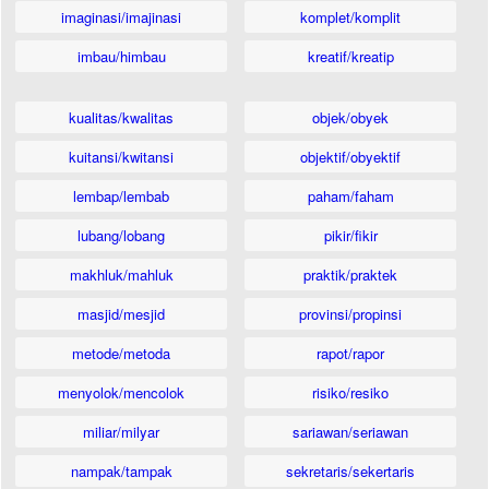
imaginasi/imajinasi
komplet/komplit
imbau/himbau
kreatif/kreatip
kualitas/kwalitas
objek/obyek
kuitansi/kwitansi
objektif/obyektif
lembap/lembab
paham/faham
lubang/lobang
pikir/fikir
makhluk/mahluk
praktik/praktek
masjid/mesjid
provinsi/propinsi
metode/metoda
rapot/rapor
menyolok/mencolok
risiko/resiko
miliar/milyar
sariawan/seriawan
nampak/tampak
sekretaris/sekertaris