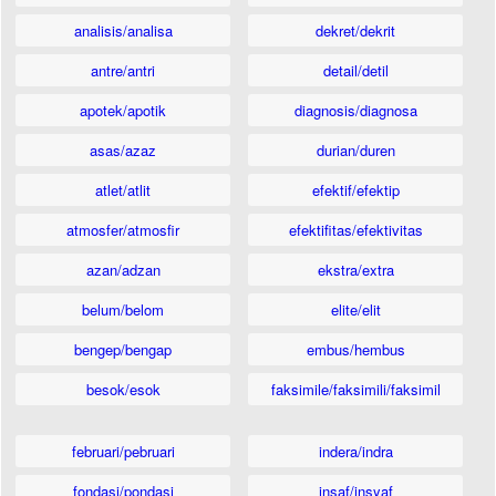
analisis/analisa
dekret/dekrit
antre/antri
detail/detil
apotek/apotik
diagnosis/diagnosa
asas/azaz
durian/duren
atlet/atlit
efektif/efektip
atmosfer/atmosfir
efektifitas/efektivitas
azan/adzan
ekstra/extra
belum/belom
elite/elit
bengep/bengap
embus/hembus
besok/esok
faksimile/faksimili/faksimil
februari/pebruari
indera/indra
fondasi/pondasi
insaf/insyaf