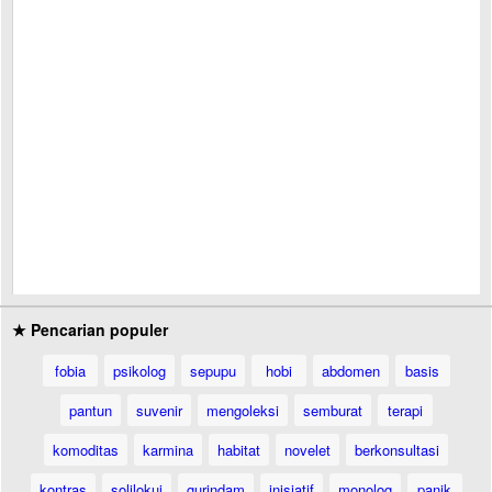
★ Pencarian populer
fobia
psikolog
sepupu
hobi
abdomen
basis
pantun
suvenir
mengoleksi
semburat
terapi
komoditas
karmina
habitat
novelet
berkonsultasi
kontras
solilokui
gurindam
inisiatif
monolog
panik