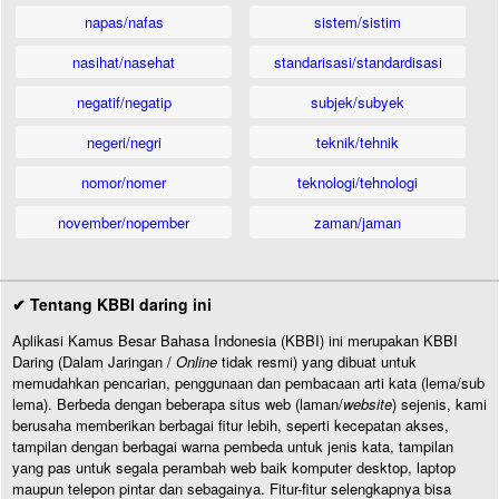
napas/nafas
sistem/sistim
nasihat/nasehat
standarisasi/standardisasi
negatif/negatip
subjek/subyek
negeri/negri
teknik/tehnik
nomor/nomer
teknologi/tehnologi
november/nopember
zaman/jaman
✔ Tentang KBBI daring ini
Aplikasi Kamus Besar Bahasa Indonesia (KBBI) ini merupakan KBBI
Daring (Dalam Jaringan /
Online
tidak resmi) yang dibuat untuk
memudahkan pencarian, penggunaan dan pembacaan arti kata (lema/sub
lema). Berbeda dengan beberapa situs web (laman/
website
) sejenis, kami
berusaha memberikan berbagai fitur lebih, seperti kecepatan akses,
tampilan dengan berbagai warna pembeda untuk jenis kata, tampilan
yang pas untuk segala perambah web baik komputer desktop, laptop
maupun telepon pintar dan sebagainya. Fitur-fitur selengkapnya bisa