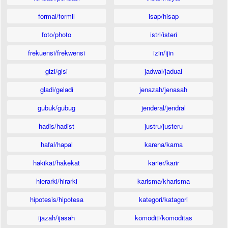
formal/formil
isap/hisap
foto/photo
istri/isteri
frekuensi/frekwensi
izin/ijin
gizi/gisi
jadwal/jadual
gladi/geladi
jenazah/jenasah
gubuk/gubug
jenderal/jendral
hadis/hadist
justru/justeru
hafal/hapal
karena/karna
hakikat/hakekat
karier/karir
hierarki/hirarki
karisma/kharisma
hipotesis/hipotesa
kategori/katagori
ijazah/ijasah
komoditi/komoditas