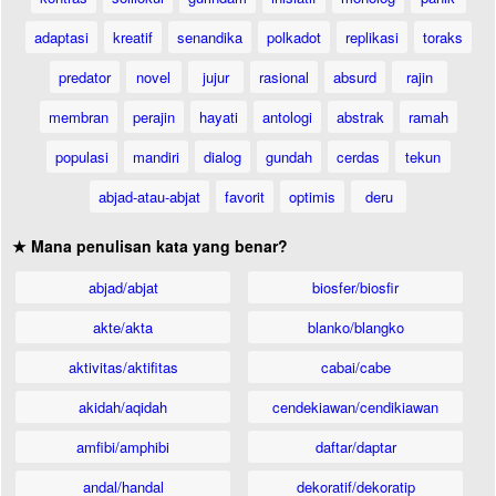
adaptasi
kreatif
senandika
polkadot
replikasi
toraks
predator
novel
jujur
rasional
absurd
rajin
membran
perajin
hayati
antologi
abstrak
ramah
populasi
mandiri
dialog
gundah
cerdas
tekun
abjad-atau-abjat
favorit
optimis
deru
★ Mana penulisan kata yang benar?
abjad/abjat
biosfer/biosfir
akte/akta
blanko/blangko
aktivitas/aktifitas
cabai/cabe
akidah/aqidah
cendekiawan/cendikiawan
amfibi/amphibi
daftar/daptar
andal/handal
dekoratif/dekoratip