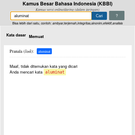
Kamus Besar Bahasa Indonesia (KBBI)
Kamus versi online/daring (dalam jaringan)
?
Bisa lebih dari satu, contoh:
ambyar,terjemah,integritas,sinonim,efektif,analisis
Kata dasar
Memuat
Pranala (
link
):
aluminat
Maaf, tidak ditemukan kata yang dicari
Anda mencari kata
aluminat