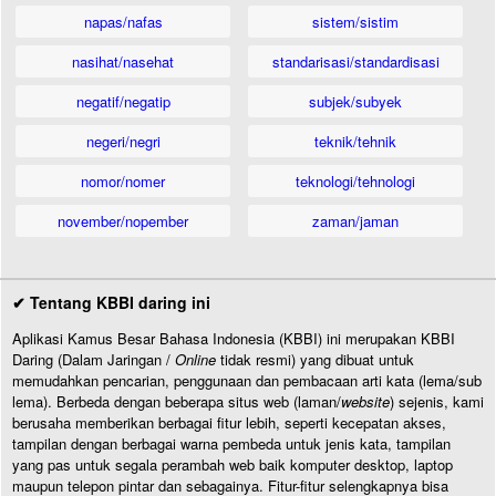
napas/nafas
sistem/sistim
nasihat/nasehat
standarisasi/standardisasi
negatif/negatip
subjek/subyek
negeri/negri
teknik/tehnik
nomor/nomer
teknologi/tehnologi
november/nopember
zaman/jaman
✔ Tentang KBBI daring ini
Aplikasi Kamus Besar Bahasa Indonesia (KBBI) ini merupakan KBBI
Daring (Dalam Jaringan /
Online
tidak resmi) yang dibuat untuk
memudahkan pencarian, penggunaan dan pembacaan arti kata (lema/sub
lema). Berbeda dengan beberapa situs web (laman/
website
) sejenis, kami
berusaha memberikan berbagai fitur lebih, seperti kecepatan akses,
tampilan dengan berbagai warna pembeda untuk jenis kata, tampilan
yang pas untuk segala perambah web baik komputer desktop, laptop
maupun telepon pintar dan sebagainya. Fitur-fitur selengkapnya bisa