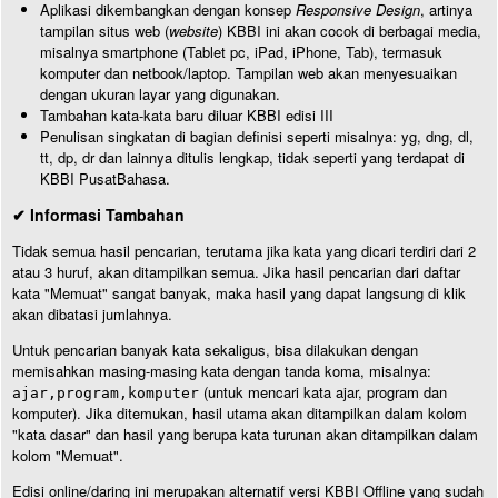
Aplikasi dikembangkan dengan konsep
Responsive Design
, artinya
tampilan situs web (
website
) KBBI ini akan cocok di berbagai media,
misalnya smartphone (Tablet pc, iPad, iPhone, Tab), termasuk
komputer dan netbook/laptop. Tampilan web akan menyesuaikan
dengan ukuran layar yang digunakan.
Tambahan kata-kata baru diluar KBBI edisi III
Penulisan singkatan di bagian definisi seperti misalnya: yg, dng, dl,
tt, dp, dr dan lainnya ditulis lengkap, tidak seperti yang terdapat di
KBBI PusatBahasa.
✔ Informasi Tambahan
Tidak semua hasil pencarian, terutama jika kata yang dicari terdiri dari 2
atau 3 huruf, akan ditampilkan semua. Jika hasil pencarian dari daftar
kata "Memuat" sangat banyak, maka hasil yang dapat langsung di klik
akan dibatasi jumlahnya.
Untuk pencarian banyak kata sekaligus, bisa dilakukan dengan
memisahkan masing-masing kata dengan tanda koma, misalnya:
(untuk mencari kata ajar, program dan
ajar,program,komputer
komputer). Jika ditemukan, hasil utama akan ditampilkan dalam kolom
"kata dasar" dan hasil yang berupa kata turunan akan ditampilkan dalam
kolom "Memuat".
Edisi online/daring ini merupakan alternatif versi KBBI Offline yang sudah