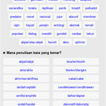
senandika
toraks
replikasi
panik
kreatif
polkadot
predator
novel
rasional
jujur
absurd
membran
rajin
hayati
perajin
antologi
abstrak
ramah
populasi
dialog
mandiri
gundah
cerdas
tekun
abjad-atau-abjat
favorit
deru
optimis
★ Mana penulisan kata yang benar?
abjad/abjat
biosfer/biosfir
akte/akta
blanko/blangko
aktivitas/aktifitas
cabai/cabe
akidah/aqidah
cendekiawan/cendikiawan
amfibi/amphibi
daftar/daptar
andal/handal
dekoratif/dekoratip