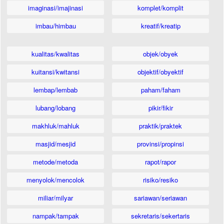
imaginasi/imajinasi
komplet/komplit
imbau/himbau
kreatif/kreatip
kualitas/kwalitas
objek/obyek
kuitansi/kwitansi
objektif/obyektif
lembap/lembab
paham/faham
lubang/lobang
pikir/fikir
makhluk/mahluk
praktik/praktek
masjid/mesjid
provinsi/propinsi
metode/metoda
rapot/rapor
menyolok/mencolok
risiko/resiko
miliar/milyar
sariawan/seriawan
nampak/tampak
sekretaris/sekertaris