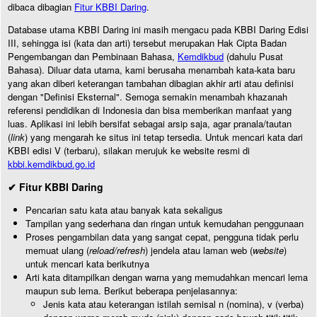
dibaca dibagian
Fitur KBBI Daring
.
Database utama KBBI Daring ini masih mengacu pada KBBI Daring Edisi
III, sehingga isi (kata dan arti) tersebut merupakan Hak Cipta Badan
Pengembangan dan Pembinaan Bahasa,
Kemdikbud
(dahulu Pusat
Bahasa). Diluar data utama, kami berusaha menambah kata-kata baru
yang akan diberi keterangan tambahan dibagian akhir arti atau definisi
dengan "Definisi Eksternal". Semoga semakin menambah khazanah
referensi pendidikan di Indonesia dan bisa memberikan manfaat yang
luas. Aplikasi ini lebih bersifat sebagai arsip saja, agar pranala/tautan
(
link
) yang mengarah ke situs ini tetap tersedia. Untuk mencari kata dari
KBBI edisi V (terbaru), silakan merujuk ke website resmi di
kbbi.kemdikbud.go.id
✔ Fitur KBBI Daring
Pencarian satu kata atau banyak kata sekaligus
Tampilan yang sederhana dan ringan untuk kemudahan penggunaan
Proses pengambilan data yang sangat cepat, pengguna tidak perlu
memuat ulang (
reload/refresh
) jendela atau laman web (
website
)
untuk mencari kata berikutnya
Arti kata ditampilkan dengan warna yang memudahkan mencari lema
maupun sub lema. Berikut beberapa penjelasannya:
Jenis kata atau keterangan istilah semisal n (nomina), v (verba)