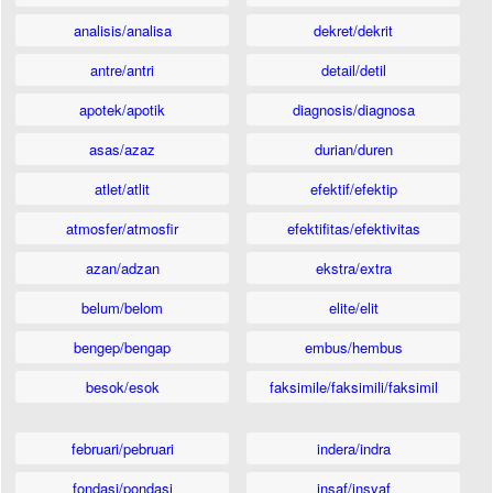
analisis/analisa
dekret/dekrit
antre/antri
detail/detil
apotek/apotik
diagnosis/diagnosa
asas/azaz
durian/duren
atlet/atlit
efektif/efektip
atmosfer/atmosfir
efektifitas/efektivitas
azan/adzan
ekstra/extra
belum/belom
elite/elit
bengep/bengap
embus/hembus
besok/esok
faksimile/faksimili/faksimil
februari/pebruari
indera/indra
fondasi/pondasi
insaf/insyaf