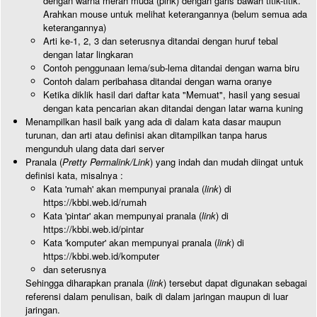
dengan warna merah muda (pink) dengan garis bawah titik-titik.
Arahkan mouse untuk melihat keterangannya (belum semua ada
keterangannya)
Arti ke-1, 2, 3 dan seterusnya ditandai dengan huruf tebal
dengan latar lingkaran
Contoh penggunaan lema/sub-lema ditandai dengan warna biru
Contoh dalam peribahasa ditandai dengan warna oranye
Ketika diklik hasil dari daftar kata "Memuat", hasil yang sesuai
dengan kata pencarian akan ditandai dengan latar warna kuning
Menampilkan hasil baik yang ada di dalam kata dasar maupun
turunan, dan arti atau definisi akan ditampilkan tanpa harus
mengunduh ulang data dari server
Pranala (
Pretty Permalink/Link
) yang indah dan mudah diingat untuk
definisi kata, misalnya :
Kata 'rumah' akan mempunyai pranala (
link
) di
https://kbbi.web.id/rumah
Kata 'pintar' akan mempunyai pranala (
link
) di
https://kbbi.web.id/pintar
Kata 'komputer' akan mempunyai pranala (
link
) di
https://kbbi.web.id/komputer
dan seterusnya
Sehingga diharapkan pranala (
link
) tersebut dapat digunakan sebagai
referensi dalam penulisan, baik di dalam jaringan maupun di luar
jaringan.