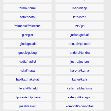
formal/formil
isap/hisap
foto/photo
istri/isteri
frekuensi/frekwensi
izin/ijin
gizi/gisi
jadwal/jadual
gladi/geladi
jenazah/jenasah
gubuk/gubug
jenderal/jendral
hadis/hadist
justru/justeru
hafal/hapal
karena/karna
hakikat/hakekat
karier/karir
hierarki/hirarki
karisma/kharisma
hipotesis/hipotesa
kategori/katagori
ijazah/ijasah
komoditi/komoditas