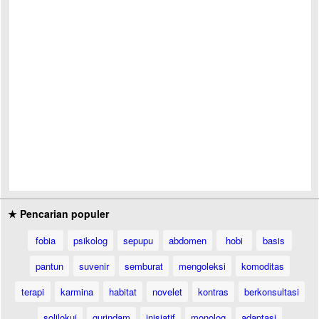
★ Pencarian populer
fobia
psikolog
sepupu
abdomen
hobi
basis
pantun
suvenir
semburat
mengoleksi
komoditas
terapi
karmina
habitat
novelet
kontras
berkonsultasi
solilokui
gurindam
inisiatif
monolog
adaptasi