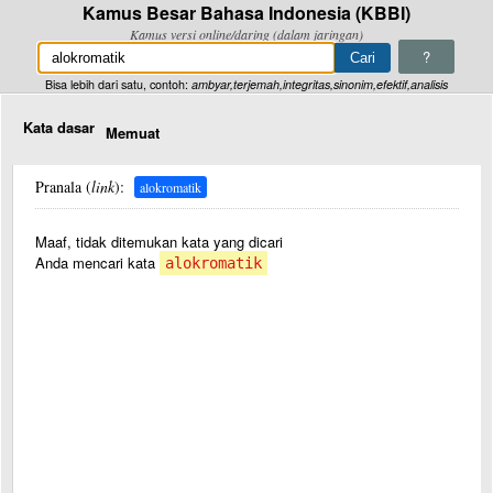
Kamus Besar Bahasa Indonesia (KBBI)
Kamus versi online/daring (dalam jaringan)
?
Bisa lebih dari satu, contoh:
ambyar,terjemah,integritas,sinonim,efektif,analisis
Kata dasar
Memuat
Pranala (
link
):
alokromatik
Maaf, tidak ditemukan kata yang dicari
Anda mencari kata
alokromatik