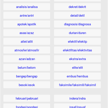
analisis/analisa
dekret/dekrit
antre/antri
detail/detil
apotek/apotik
diagnosis/diagnosa
asas/azaz
durian/duren
atlet/atlit
efektif/efektip
atmosfer/atmosfir
efektifitas/efektivitas
azan/adzan
ekstra/extra
belum/belom
elite/elit
bengep/bengap
embus/hembus
besok/esok
faksimile/faksimili/faksimil
februari/pebruari
indera/indra
fondasi/pondasi
insaf/insyaf