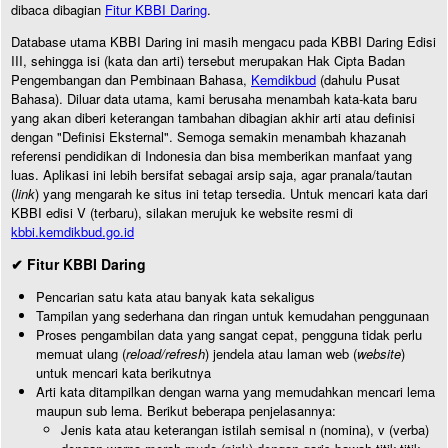
dibaca dibagian
Fitur KBBI Daring
.
Database utama KBBI Daring ini masih mengacu pada KBBI Daring Edisi
III, sehingga isi (kata dan arti) tersebut merupakan Hak Cipta Badan
Pengembangan dan Pembinaan Bahasa,
Kemdikbud
(dahulu Pusat
Bahasa). Diluar data utama, kami berusaha menambah kata-kata baru
yang akan diberi keterangan tambahan dibagian akhir arti atau definisi
dengan "Definisi Eksternal". Semoga semakin menambah khazanah
referensi pendidikan di Indonesia dan bisa memberikan manfaat yang
luas. Aplikasi ini lebih bersifat sebagai arsip saja, agar pranala/tautan
(
link
) yang mengarah ke situs ini tetap tersedia. Untuk mencari kata dari
KBBI edisi V (terbaru), silakan merujuk ke website resmi di
kbbi.kemdikbud.go.id
✔ Fitur KBBI Daring
Pencarian satu kata atau banyak kata sekaligus
Tampilan yang sederhana dan ringan untuk kemudahan penggunaan
Proses pengambilan data yang sangat cepat, pengguna tidak perlu
memuat ulang (
reload/refresh
) jendela atau laman web (
website
)
untuk mencari kata berikutnya
Arti kata ditampilkan dengan warna yang memudahkan mencari lema
maupun sub lema. Berikut beberapa penjelasannya:
Jenis kata atau keterangan istilah semisal n (nomina), v (verba)