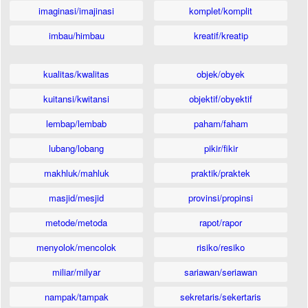
imaginasi/imajinasi
komplet/komplit
imbau/himbau
kreatif/kreatip
kualitas/kwalitas
objek/obyek
kuitansi/kwitansi
objektif/obyektif
lembap/lembab
paham/faham
lubang/lobang
pikir/fikir
makhluk/mahluk
praktik/praktek
masjid/mesjid
provinsi/propinsi
metode/metoda
rapot/rapor
menyolok/mencolok
risiko/resiko
miliar/milyar
sariawan/seriawan
nampak/tampak
sekretaris/sekertaris