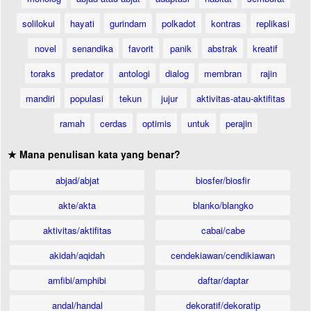
solilokui
hayati
gurindam
polkadot
kontras
replikasi
novel
senandika
favorit
panik
abstrak
kreatif
toraks
predator
antologi
dialog
membran
rajin
mandiri
populasi
tekun
jujur
aktivitas-atau-aktifitas
ramah
cerdas
optimis
untuk
perajin
★ Mana penulisan kata yang benar?
abjad/abjat
biosfer/biosfir
akte/akta
blanko/blangko
aktivitas/aktifitas
cabai/cabe
akidah/aqidah
cendekiawan/cendikiawan
amfibi/amphibi
daftar/daptar
andal/handal
dekoratif/dekoratip