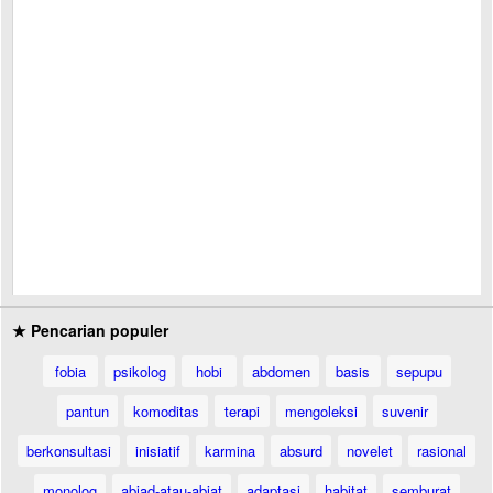
★ Pencarian populer
fobia
psikolog
hobi
abdomen
basis
sepupu
pantun
komoditas
terapi
mengoleksi
suvenir
berkonsultasi
inisiatif
karmina
absurd
novelet
rasional
monolog
abjad-atau-abjat
adaptasi
habitat
semburat