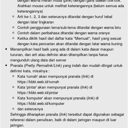
dengan warna merah muda (pink) dengan garis bawah titik-titik.
Arahkan mouse untuk melihat keterangannya (belum semua ada
keterangannya)
Arti ke-1, 2, 3 dan seterusnya ditandai dengan huruf tebal
dengan latar lingkaran
Contoh penggunaan lema/sub-lema ditandai dengan warna biru
Contoh dalam peribahasa ditandai dengan warna oranye
Ketika diklik hasil dari daftar kata "Memuat", hasil yang sesuai
dengan kata pencarian akan ditandai dengan latar warna kuning
Menampilkan hasil baik yang ada di dalam kata dasar maupun
turunan, dan arti atau definisi akan ditampilkan tanpa harus
mengunduh ulang data dari server
Pranala (
Pretty Permalink/Link
) yang indah dan mudah diingat untuk
definisi kata, misalnya :
Kata 'rumah' akan mempunyai pranala (
link
) di
https://kbbi.web.id/rumah
Kata 'pintar' akan mempunyai pranala (
link
) di
https://kbbi.web.id/pintar
Kata 'komputer' akan mempunyai pranala (
link
) di
https://kbbi.web.id/komputer
dan seterusnya
Sehingga diharapkan pranala (
link
) tersebut dapat digunakan sebagai
referensi dalam penulisan, baik di dalam jaringan maupun di luar
jaringan.