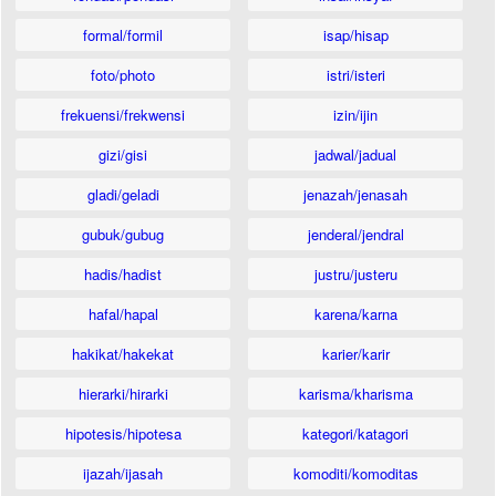
formal/formil
isap/hisap
foto/photo
istri/isteri
frekuensi/frekwensi
izin/ijin
gizi/gisi
jadwal/jadual
gladi/geladi
jenazah/jenasah
gubuk/gubug
jenderal/jendral
hadis/hadist
justru/justeru
hafal/hapal
karena/karna
hakikat/hakekat
karier/karir
hierarki/hirarki
karisma/kharisma
hipotesis/hipotesa
kategori/katagori
ijazah/ijasah
komoditi/komoditas