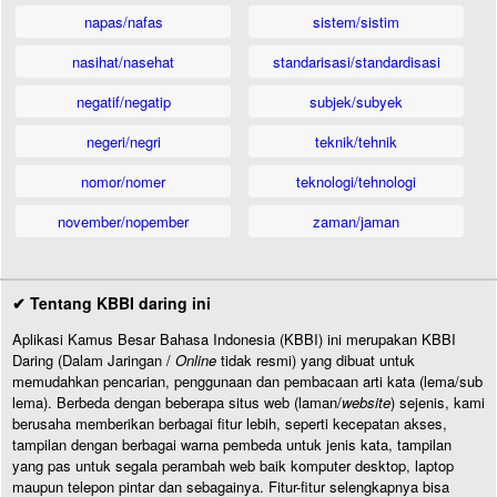
napas/nafas
sistem/sistim
nasihat/nasehat
standarisasi/standardisasi
negatif/negatip
subjek/subyek
negeri/negri
teknik/tehnik
nomor/nomer
teknologi/tehnologi
november/nopember
zaman/jaman
✔ Tentang KBBI daring ini
Aplikasi Kamus Besar Bahasa Indonesia (KBBI) ini merupakan KBBI
Daring (Dalam Jaringan /
Online
tidak resmi) yang dibuat untuk
memudahkan pencarian, penggunaan dan pembacaan arti kata (lema/sub
lema). Berbeda dengan beberapa situs web (laman/
website
) sejenis, kami
berusaha memberikan berbagai fitur lebih, seperti kecepatan akses,
tampilan dengan berbagai warna pembeda untuk jenis kata, tampilan
yang pas untuk segala perambah web baik komputer desktop, laptop
maupun telepon pintar dan sebagainya. Fitur-fitur selengkapnya bisa