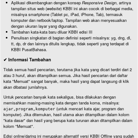
Aplikasi dikembangkan dengan konsep
Responsive Design
, artinya
tampilan situs web (
website
) KBBI ini akan cocok di berbagai media,
misalnya smartphone (Tablet pc, iPad, iPhone, Tab), termasuk
komputer dan netbook/laptop. Tampilan web akan menyesuaikan
dengan ukuran layar yang digunakan.
Tambahan kata-kata baru diluar KBBI edisi III
Penulisan singkatan di bagian definisi seperti misalnya: yg, dng, dl,
tt, dp, dr dan lainnya ditulis lengkap, tidak seperti yang terdapat di
KBBI PusatBahasa.
✔ Informasi Tambahan
Tidak semua hasil pencarian, terutama jika kata yang dicari terdiri dari 2
atau 3 huruf, akan ditampilkan semua. Jika hasil pencarian dari daftar
kata "Memuat" sangat banyak, maka hasil yang dapat langsung di klik
akan dibatasi jumlahnya.
Untuk pencarian banyak kata sekaligus, bisa dilakukan dengan
memisahkan masing-masing kata dengan tanda koma, misalnya:
(untuk mencari kata ajar, program dan
ajar,program,komputer
komputer). Jika ditemukan, hasil utama akan ditampilkan dalam kolom
"kata dasar" dan hasil yang berupa kata turunan akan ditampilkan dalam
kolom "Memuat".
Edisi online/daring ini merupakan alternatif versi KBBI Offline yang sudah