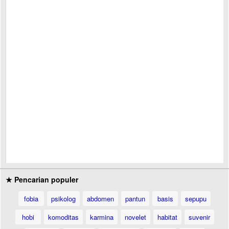
★ Pencarian populer
fobia
psikolog
abdomen
pantun
basis
sepupu
hobi
komoditas
karmina
novelet
habitat
suvenir