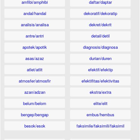
amfibi/amphibi
daftar/daptar
andal/handal
dekoratif/dekoratip
analisis/analisa
dekret/dekrit
antre/antri
detail/detil
apotek/apotik
diagnosis/diagnosa
asas/azaz
durian/duren
atlet/atlit
efektif/efektip
atmosfer/atmosfir
efektifitas/efektivitas
azan/adzan
ekstra/extra
belum/belom
elite/elit
bengep/bengap
embus/hembus
besok/esok
faksimile/faksimili/faksimil