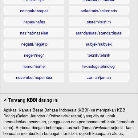
nampak/tampak
sekretaris/sekertaris
napas/nafas
sistem/sistim
nasihat/nasehat
standarisasi/standardisasi
negatif/negatip
subjek/subyek
negeri/negri
teknik/tehnik
nomor/nomer
teknologi/tehnologi
november/nopember
zaman/jaman
✔ Tentang KBBI daring ini
Aplikasi Kamus Besar Bahasa Indonesia (KBBI) ini merupakan KBBI
Daring (Dalam Jaringan /
Online
tidak resmi) yang dibuat untuk
memudahkan pencarian, penggunaan dan pembacaan arti kata (lema/sub
lema). Berbeda dengan beberapa situs web (laman/
website
) sejenis, kami
berusaha memberikan berbagai fitur lebih, seperti kecepatan akses,