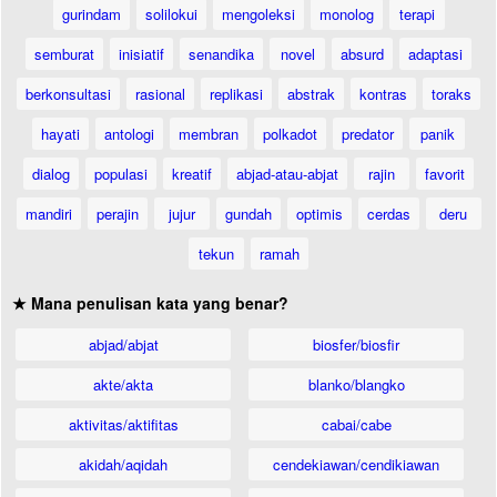
gurindam
solilokui
mengoleksi
monolog
terapi
semburat
inisiatif
senandika
novel
absurd
adaptasi
berkonsultasi
rasional
replikasi
abstrak
kontras
toraks
hayati
antologi
membran
polkadot
predator
panik
dialog
populasi
kreatif
abjad-atau-abjat
rajin
favorit
mandiri
perajin
jujur
gundah
optimis
cerdas
deru
tekun
ramah
★ Mana penulisan kata yang benar?
abjad/abjat
biosfer/biosfir
akte/akta
blanko/blangko
aktivitas/aktifitas
cabai/cabe
akidah/aqidah
cendekiawan/cendikiawan