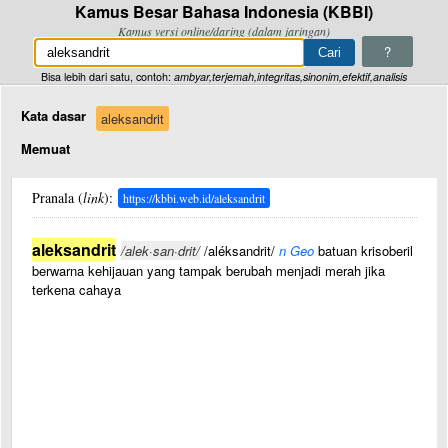
Kamus Besar Bahasa Indonesia (KBBI)
Kamus versi online/daring (dalam jaringan)
?
Bisa lebih dari satu, contoh:
ambyar,terjemah,integritas,sinonim,efektif,analisis
Kata dasar
aleksandrit
Memuat
Pranala (
link
):
https://kbbi.web.id/aleksandrit
aleksandrit
/alek·san·drit/
/aléksandrit/
n Geo
batuan krisoberil
berwarna kehijauan yang tampak berubah menjadi merah jika
terkena cahaya