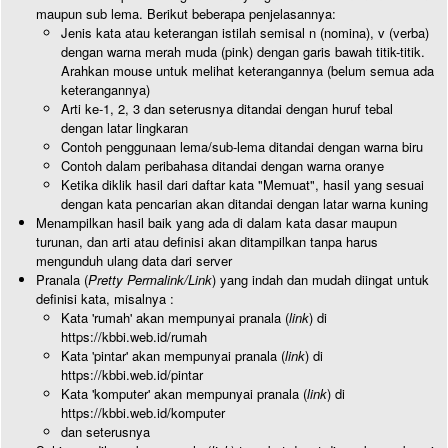
maupun sub lema. Berikut beberapa penjelasannya:
Jenis kata atau keterangan istilah semisal n (nomina), v (verba)
dengan warna merah muda (pink) dengan garis bawah titik-titik.
Arahkan mouse untuk melihat keterangannya (belum semua ada
keterangannya)
Arti ke-1, 2, 3 dan seterusnya ditandai dengan huruf tebal
dengan latar lingkaran
Contoh penggunaan lema/sub-lema ditandai dengan warna biru
Contoh dalam peribahasa ditandai dengan warna oranye
Ketika diklik hasil dari daftar kata "Memuat", hasil yang sesuai
dengan kata pencarian akan ditandai dengan latar warna kuning
Menampilkan hasil baik yang ada di dalam kata dasar maupun
turunan, dan arti atau definisi akan ditampilkan tanpa harus
mengunduh ulang data dari server
Pranala (
Pretty Permalink/Link
) yang indah dan mudah diingat untuk
definisi kata, misalnya :
Kata 'rumah' akan mempunyai pranala (
link
) di
https://kbbi.web.id/rumah
Kata 'pintar' akan mempunyai pranala (
link
) di
https://kbbi.web.id/pintar
Kata 'komputer' akan mempunyai pranala (
link
) di
https://kbbi.web.id/komputer
dan seterusnya