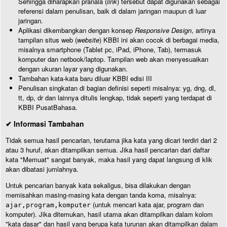
Sehingga diharapkan pranala (
link
) tersebut dapat digunakan sebagai
referensi dalam penulisan, baik di dalam jaringan maupun di luar
jaringan.
Aplikasi dikembangkan dengan konsep
Responsive Design
, artinya
tampilan situs web (
website
) KBBI ini akan cocok di berbagai media,
misalnya smartphone (Tablet pc, iPad, iPhone, Tab), termasuk
komputer dan netbook/laptop. Tampilan web akan menyesuaikan
dengan ukuran layar yang digunakan.
Tambahan kata-kata baru diluar KBBI edisi III
Penulisan singkatan di bagian definisi seperti misalnya: yg, dng, dl,
tt, dp, dr dan lainnya ditulis lengkap, tidak seperti yang terdapat di
KBBI PusatBahasa.
✔ Informasi Tambahan
Tidak semua hasil pencarian, terutama jika kata yang dicari terdiri dari 2
atau 3 huruf, akan ditampilkan semua. Jika hasil pencarian dari daftar
kata "Memuat" sangat banyak, maka hasil yang dapat langsung di klik
akan dibatasi jumlahnya.
Untuk pencarian banyak kata sekaligus, bisa dilakukan dengan
memisahkan masing-masing kata dengan tanda koma, misalnya:
(untuk mencari kata ajar, program dan
ajar,program,komputer
komputer). Jika ditemukan, hasil utama akan ditampilkan dalam kolom
"kata dasar" dan hasil yang berupa kata turunan akan ditampilkan dalam