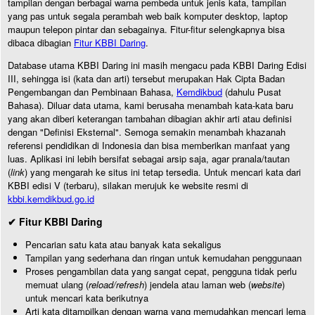
tampilan dengan berbagai warna pembeda untuk jenis kata, tampilan
yang pas untuk segala perambah web baik komputer desktop, laptop
maupun telepon pintar dan sebagainya. Fitur-fitur selengkapnya bisa
dibaca dibagian
Fitur KBBI Daring
.
Database utama KBBI Daring ini masih mengacu pada KBBI Daring Edisi
III, sehingga isi (kata dan arti) tersebut merupakan Hak Cipta Badan
Pengembangan dan Pembinaan Bahasa,
Kemdikbud
(dahulu Pusat
Bahasa). Diluar data utama, kami berusaha menambah kata-kata baru
yang akan diberi keterangan tambahan dibagian akhir arti atau definisi
dengan "Definisi Eksternal". Semoga semakin menambah khazanah
referensi pendidikan di Indonesia dan bisa memberikan manfaat yang
luas. Aplikasi ini lebih bersifat sebagai arsip saja, agar pranala/tautan
(
link
) yang mengarah ke situs ini tetap tersedia. Untuk mencari kata dari
KBBI edisi V (terbaru), silakan merujuk ke website resmi di
kbbi.kemdikbud.go.id
✔ Fitur KBBI Daring
Pencarian satu kata atau banyak kata sekaligus
Tampilan yang sederhana dan ringan untuk kemudahan penggunaan
Proses pengambilan data yang sangat cepat, pengguna tidak perlu
memuat ulang (
reload/refresh
) jendela atau laman web (
website
)
untuk mencari kata berikutnya
Arti kata ditampilkan dengan warna yang memudahkan mencari lema