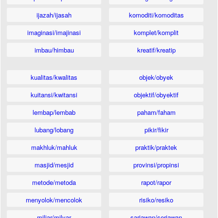
ijazah/ijasah
komoditi/komoditas
imaginasi/imajinasi
komplet/komplit
imbau/himbau
kreatif/kreatip
kualitas/kwalitas
objek/obyek
kuitansi/kwitansi
objektif/obyektif
lembap/lembab
paham/faham
lubang/lobang
pikir/fikir
makhluk/mahluk
praktik/praktek
masjid/mesjid
provinsi/propinsi
metode/metoda
rapot/rapor
menyolok/mencolok
risiko/resiko
miliar/milyar
sariawan/seriawan