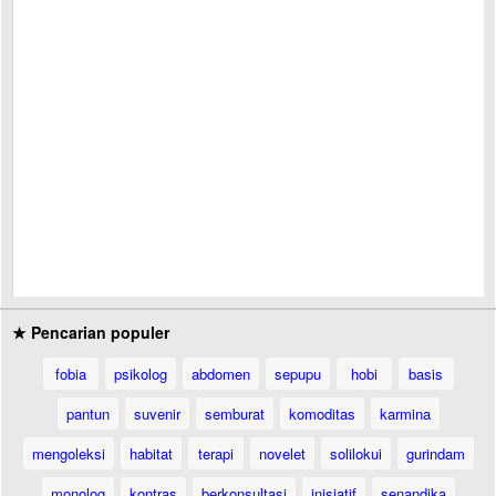
★ Pencarian populer
fobia
psikolog
abdomen
sepupu
hobi
basis
pantun
suvenir
semburat
komoditas
karmina
mengoleksi
habitat
terapi
novelet
solilokui
gurindam
monolog
kontras
berkonsultasi
inisiatif
senandika