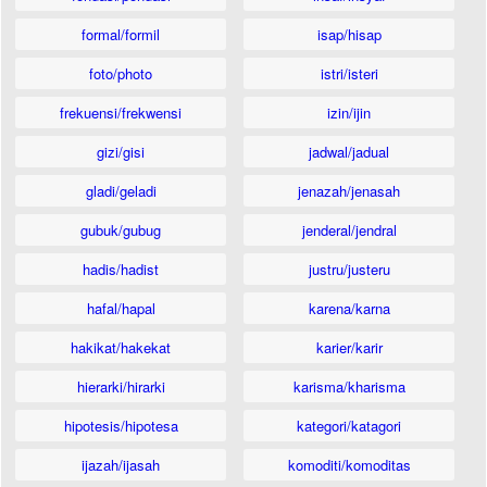
formal/formil
isap/hisap
foto/photo
istri/isteri
frekuensi/frekwensi
izin/ijin
gizi/gisi
jadwal/jadual
gladi/geladi
jenazah/jenasah
gubuk/gubug
jenderal/jendral
hadis/hadist
justru/justeru
hafal/hapal
karena/karna
hakikat/hakekat
karier/karir
hierarki/hirarki
karisma/kharisma
hipotesis/hipotesa
kategori/katagori
ijazah/ijasah
komoditi/komoditas