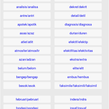
analisis/analisa
dekret/dekrit
antre/antri
detail/detil
apotek/apotik
diagnosis/diagnosa
asas/azaz
durian/duren
atlet/atlit
efektif/efektip
atmosfer/atmosfir
efektifitas/efektivitas
azan/adzan
ekstra/extra
belum/belom
elite/elit
bengep/bengap
embus/hembus
besok/esok
faksimile/faksimili/faksimil
februari/pebruari
indera/indra
fondasi/pondasi
insaf/insyaf