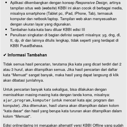
Aplikasi dikembangkan dengan konsep
Responsive Design
, artinya
tampilan situs web (
website
) KBBI ini akan cocok di berbagai media,
misalnya smartphone (Tablet pc, iPad, iPhone, Tab), termasuk
komputer dan netbook/laptop. Tampilan web akan menyesuaikan
dengan ukuran layar yang digunakan.
Tambahan kata-kata baru diluar KBBI edisi III
Penulisan singkatan di bagian definisi seperti misalnya: yg, dng, dl,
tt, dp, dr dan lainnya ditulis lengkap, tidak seperti yang terdapat di
KBBI PusatBahasa.
✔ Informasi Tambahan
Tidak semua hasil pencarian, terutama jika kata yang dicari terdiri dari 2
atau 3 huruf, akan ditampilkan semua. Jika hasil pencarian dari daftar
kata "Memuat" sangat banyak, maka hasil yang dapat langsung di klik
akan dibatasi jumlahnya.
Untuk pencarian banyak kata sekaligus, bisa dilakukan dengan
memisahkan masing-masing kata dengan tanda koma, misalnya:
(untuk mencari kata ajar, program dan
ajar,program,komputer
komputer). Jika ditemukan, hasil utama akan ditampilkan dalam kolom
"kata dasar" dan hasil yang berupa kata turunan akan ditampilkan dalam
kolom "Memuat".
Edisi online/daring ini merupakan alternatif versi KBBI Offline yang sudah