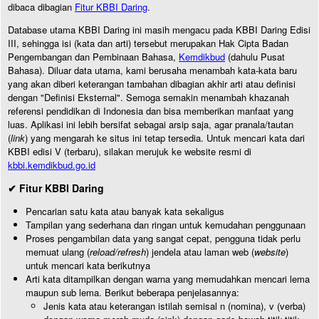
dibaca dibagian
Fitur KBBI Daring
.
Database utama KBBI Daring ini masih mengacu pada KBBI Daring Edisi
III, sehingga isi (kata dan arti) tersebut merupakan Hak Cipta Badan
Pengembangan dan Pembinaan Bahasa,
Kemdikbud
(dahulu Pusat
Bahasa). Diluar data utama, kami berusaha menambah kata-kata baru
yang akan diberi keterangan tambahan dibagian akhir arti atau definisi
dengan "Definisi Eksternal". Semoga semakin menambah khazanah
referensi pendidikan di Indonesia dan bisa memberikan manfaat yang
luas. Aplikasi ini lebih bersifat sebagai arsip saja, agar pranala/tautan
(
link
) yang mengarah ke situs ini tetap tersedia. Untuk mencari kata dari
KBBI edisi V (terbaru), silakan merujuk ke website resmi di
kbbi.kemdikbud.go.id
✔ Fitur KBBI Daring
Pencarian satu kata atau banyak kata sekaligus
Tampilan yang sederhana dan ringan untuk kemudahan penggunaan
Proses pengambilan data yang sangat cepat, pengguna tidak perlu
memuat ulang (
reload/refresh
) jendela atau laman web (
website
)
untuk mencari kata berikutnya
Arti kata ditampilkan dengan warna yang memudahkan mencari lema
maupun sub lema. Berikut beberapa penjelasannya:
Jenis kata atau keterangan istilah semisal n (nomina), v (verba)