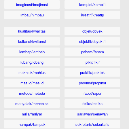
imaginasi/imajinasi
komplet/komplit
imbau/himbau
kreatif/kreatip
kualitas/kwalitas
objek/obyek
kuitansi/kwitansi
objektif/obyektif
lembap/lembab
paham/faham
lubang/lobang
pikir/fikir
makhluk/mahluk
praktik/praktek
masjid/mesjid
provinsi/propinsi
metode/metoda
rapot/rapor
menyolok/mencolok
risiko/resiko
miliar/milyar
sariawan/seriawan
nampak/tampak
sekretaris/sekertaris