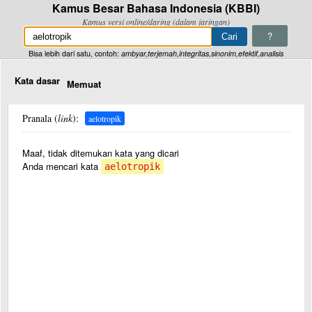
Kamus Besar Bahasa Indonesia (KBBI)
Kamus versi online/daring (dalam jaringan)
?
Bisa lebih dari satu, contoh:
ambyar,terjemah,integritas,sinonim,efektif,analisis
Kata dasar
Memuat
Pranala (
link
):
aelotropik
Maaf, tidak ditemukan kata yang dicari
Anda mencari kata
aelotropik