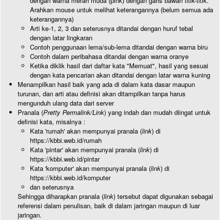
dengan warna merah muda (pink) dengan garis bawah titik-titik.
Arahkan mouse untuk melihat keterangannya (belum semua ada
keterangannya)
Arti ke-1, 2, 3 dan seterusnya ditandai dengan huruf tebal
dengan latar lingkaran
Contoh penggunaan lema/sub-lema ditandai dengan warna biru
Contoh dalam peribahasa ditandai dengan warna oranye
Ketika diklik hasil dari daftar kata "Memuat", hasil yang sesuai
dengan kata pencarian akan ditandai dengan latar warna kuning
Menampilkan hasil baik yang ada di dalam kata dasar maupun
turunan, dan arti atau definisi akan ditampilkan tanpa harus
mengunduh ulang data dari server
Pranala (
Pretty Permalink/Link
) yang indah dan mudah diingat untuk
definisi kata, misalnya :
Kata 'rumah' akan mempunyai pranala (
link
) di
https://kbbi.web.id/rumah
Kata 'pintar' akan mempunyai pranala (
link
) di
https://kbbi.web.id/pintar
Kata 'komputer' akan mempunyai pranala (
link
) di
https://kbbi.web.id/komputer
dan seterusnya
Sehingga diharapkan pranala (
link
) tersebut dapat digunakan sebagai
referensi dalam penulisan, baik di dalam jaringan maupun di luar
jaringan.