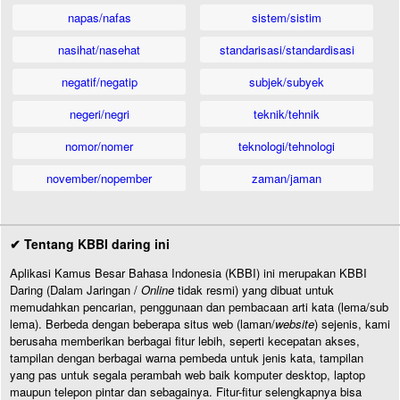
napas/nafas
sistem/sistim
nasihat/nasehat
standarisasi/standardisasi
negatif/negatip
subjek/subyek
negeri/negri
teknik/tehnik
nomor/nomer
teknologi/tehnologi
november/nopember
zaman/jaman
✔ Tentang KBBI daring ini
Aplikasi Kamus Besar Bahasa Indonesia (KBBI) ini merupakan KBBI
Daring (Dalam Jaringan /
Online
tidak resmi) yang dibuat untuk
memudahkan pencarian, penggunaan dan pembacaan arti kata (lema/sub
lema). Berbeda dengan beberapa situs web (laman/
website
) sejenis, kami
berusaha memberikan berbagai fitur lebih, seperti kecepatan akses,
tampilan dengan berbagai warna pembeda untuk jenis kata, tampilan
yang pas untuk segala perambah web baik komputer desktop, laptop
maupun telepon pintar dan sebagainya. Fitur-fitur selengkapnya bisa