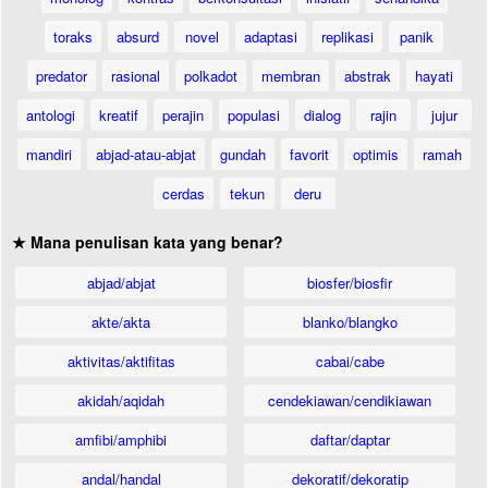
toraks
absurd
novel
adaptasi
replikasi
panik
predator
rasional
polkadot
membran
abstrak
hayati
antologi
kreatif
perajin
populasi
dialog
rajin
jujur
mandiri
abjad-atau-abjat
gundah
favorit
optimis
ramah
cerdas
tekun
deru
★ Mana penulisan kata yang benar?
abjad/abjat
biosfer/biosfir
akte/akta
blanko/blangko
aktivitas/aktifitas
cabai/cabe
akidah/aqidah
cendekiawan/cendikiawan
amfibi/amphibi
daftar/daptar
andal/handal
dekoratif/dekoratip