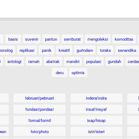
basis
suvenir
pantun
semburat
mengoleksi
komoditas
onolog
replikasi
panik
kreatif
gurindam
toraks
senandika
i
antologi
ramah
abstrak
mandiri
populasi
gundah
cerda
deru
optimis
februari/pebruari
indera/indra
fondasi/pondasi
insaf/insyaf
formal/formil
isap/hisap
wan
foto/photo
istri/isteri