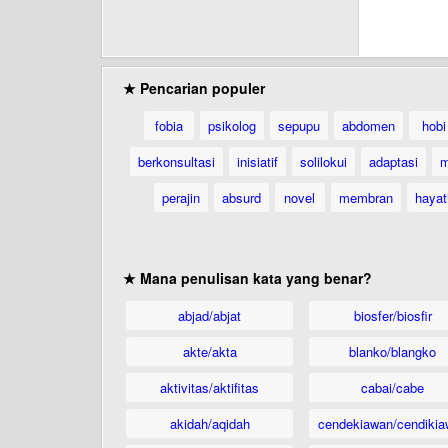
★ Pencarian populer
fobia
psikolog
sepupu
abdomen
hobi
berkonsultasi
inisiatif
solilokui
adaptasi
m
perajin
absurd
novel
membran
hayat
★ Mana penulisan kata yang benar?
abjad/abjat
biosfer/biosfir
akte/akta
blanko/blangko
aktivitas/aktifitas
cabai/cabe
akidah/aqidah
cendekiawan/cendikia