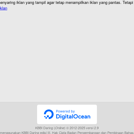
nyaring iklan yang tampil agar tetap menampilkan iklan yang pantas. Tetapi j
klan
KBBI Daring (
) © 2012-2025 versi 2.9
Online
menggunakan KBBI Daring edisi III, Hak Cipta Badan Pengembangan dan Pembinaan Bahas