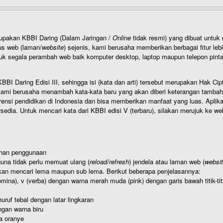
rupakan KBBI Daring (Dalam Jaringan /
Online
tidak resmi) yang dibuat unt
us web (laman/
website
) sejenis, kami berusaha memberikan berbagai fitur leb
uk segala perambah web baik komputer desktop, laptop maupun telepon pintar 
BI Daring Edisi III, sehingga isi (kata dan arti) tersebut merupakan Hak
ami berusaha menambah kata-kata baru yang akan diberi keterangan tambahan d
 pendidikan di Indonesia dan bisa memberikan manfaat yang luas. Aplikasi i
rsedia. Untuk mencari kata dari KBBI edisi V (terbaru), silakan merujuk ke we
ahan penggunaan
una tidak perlu memuat ulang (
reload/refresh
) jendela atau laman web (
websi
kan mencari lema maupun sub lema. Berikut beberapa penjelasannya:
nomina), v (verba) dengan warna merah muda (pink) dengan garis bawah titik-
uruf tebal dengan latar lingkaran
gan warna biru
a oranye