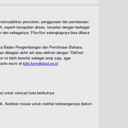
uk memudahkan pencarian, penggunaan dan pembacaan
ih, seperti kecepatan akses, tampilan dengan berbagai
dan sebagainya. Fitur-fitur selengkapnya bisa dibaca
 Cipta Badan Pengembangan dan Pembinaan Bahasa,
ibagian akhir arti atau definisi dengan "Definisi
ni lebih bersifat sebagai arsip saja, agar
bsite resmi di
kbbi.kemdikbud.go.id
te
) untuk mencari kata berikutnya
titik. Arahkan mouse untuk melihat keterangannya (belum