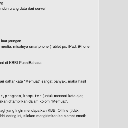
ng
nduh ulang data dari server
luar jaringan.
i media, misalnya smartphone (Tablet pc, iPad, iPhone,
rdapat di KBBI PusatBahasa.
 dari daftar kata "Memuat" sangat banyak, maka hasil
(untuk mencari kata ajar,
ar,program,komputer
n akan ditampilkan dalam kolom "Memuat".
Bagi yang ingin mendapatkan KBBI Offline (tidak
bi daring ini, silakan mengirimkan ke alamat email: