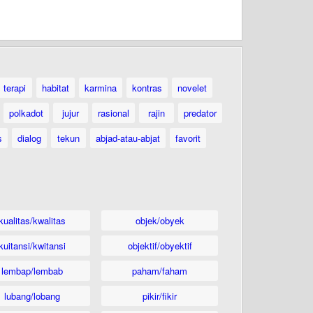
terapi
habitat
karmina
kontras
novelet
polkadot
jujur
rasional
rajin
predator
s
dialog
tekun
abjad-atau-abjat
favorit
kualitas/kwalitas
objek/obyek
kuitansi/kwitansi
objektif/obyektif
lembap/lembab
paham/faham
lubang/lobang
pikir/fikir