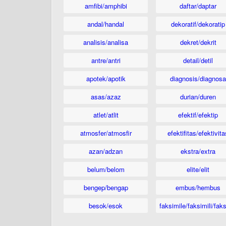
amfibi/amphibi
daftar/daptar
andal/handal
dekoratif/dekoratip
analisis/analisa
dekret/dekrit
antre/antri
detail/detil
apotek/apotik
diagnosis/diagnosa
asas/azaz
durian/duren
atlet/atlit
efektif/efektip
atmosfer/atmosfir
efektifitas/efektivita
azan/adzan
ekstra/extra
belum/belom
elite/elit
bengep/bengap
embus/hembus
besok/esok
faksimile/faksimili/faks