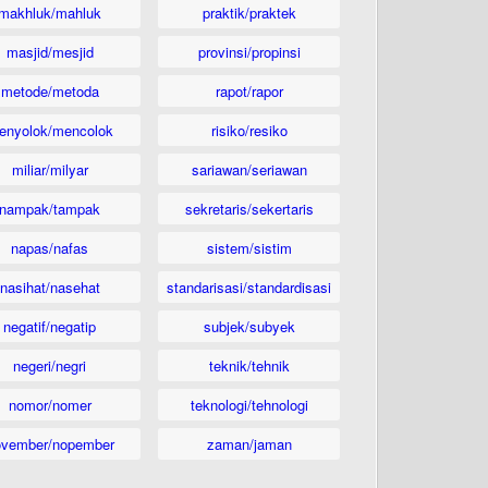
makhluk/mahluk
praktik/praktek
masjid/mesjid
provinsi/propinsi
metode/metoda
rapot/rapor
enyolok/mencolok
risiko/resiko
miliar/milyar
sariawan/seriawan
nampak/tampak
sekretaris/sekertaris
napas/nafas
sistem/sistim
nasihat/nasehat
standarisasi/standardisasi
negatif/negatip
subjek/subyek
negeri/negri
teknik/tehnik
nomor/nomer
teknologi/tehnologi
ovember/nopember
zaman/jaman