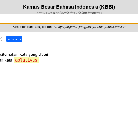
Kamus Besar Bahasa Indonesia (KBBI)
Kamus versi online/daring (dalam jaringan)
Bisa lebih dari satu, contoh:
ambyar,terjemah,integritas,sinonim,efektif,analisis
k
):
ablativus
 ditemukan kata yang dicari
ri kata
ablativus