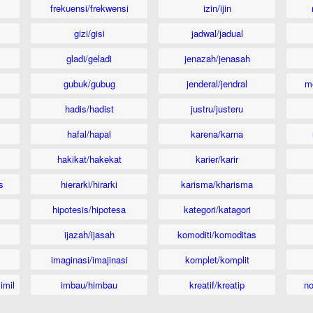
frekuensi/frekwensi
izin/ijin
gizi/gisi
jadwal/jadual
gladi/geladi
jenazah/jenasah
gubuk/gubug
jenderal/jendral
m
hadis/hadist
justru/justeru
hafal/hapal
karena/karna
hakikat/hakekat
karier/karir
s
hierarki/hirarki
karisma/kharisma
hipotesis/hipotesa
kategori/katagori
ijazah/ijasah
komoditi/komoditas
imaginasi/imajinasi
komplet/komplit
imil
imbau/himbau
kreatif/kreatip
n