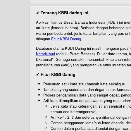
✔ Tentang KBBI daring ini
Aplikasi Kamus Besar Bahasa Indonesia (KBBI) ini me
arti kata (lema/sub lema). Berbeda dengan beberapa sit
warna pembeda untuk jenis kata, tampilan yang pas unt
dibagian
Fitur KBBI Daring
.
Database utama KBBI Daring ini masih mengacu pada KB
Kemdikbud
(dahulu Pusat Bahasa). Diluar data utama, k
Eksternal". Semoga semakin menambah khazanah referensi
pranala/tautan (
link
) yang mengarah ke situs ini tetap te
✔ Fitur KBBI Daring
Pencarian satu kata atau banyak kata sekaligus
Tampilan yang sederhana dan ringan untuk kemud
Proses pengambilan data yang sangat cepat, pengg
Arti kata ditampilkan dengan warna yang memudah
Jenis kata atau keterangan istilah semisal n (
semua ada keterangannya)
Arti ke-1, 2, 3 dan seterusnya ditandai dengan h
Contoh penggunaan lema/sub-lema ditandai den
Contoh dalam peribahasa ditandai dengan warn