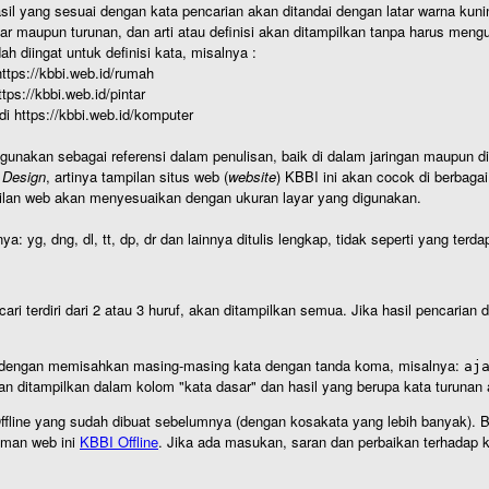
hasil yang sesuai dengan kata pencarian akan ditandai dengan latar warna kuni
r maupun turunan, dan arti atau definisi akan ditampilkan tanpa harus mengu
h diingat untuk definisi kata, misalnya :
 https://kbbi.web.id/rumah
https://kbbi.web.id/pintar
 di https://kbbi.web.id/komputer
igunakan sebagai referensi dalam penulisan, baik di dalam jaringan maupun di 
 Design
, artinya tampilan situs web (
website
) KBBI ini akan cocok di berbaga
ilan web akan menyesuaikan dengan ukuran layar yang digunakan.
nya: yg, dng, dl, tt, dp, dr dan lainnya ditulis lengkap, tidak seperti yang te
cari terdiri dari 2 atau 3 huruf, akan ditampilkan semua. Jika hasil pencarian
an dengan memisahkan masing-masing kata dengan tanda koma, misalnya:
aj
an ditampilkan dalam kolom "kata dasar" dan hasil yang berupa kata turuna
I Offline yang sudah dibuat sebelumnya (dengan kosakata yang lebih banyak). 
aman web ini
KBBI Offline
. Jika ada masukan, saran dan perbaikan terhadap kb