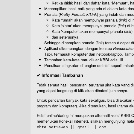
Ketika diklik hasil dari daftar kata "Memuat", 
Menampilkan hasil baik yang ada di dalam kata dasa
Pranala (
Pretty Permalink/Link
) yang indah dan muda
Kata 'rumah' akan mempunyai pranala (
link
) di
Kata 'pintar' akan mempunyai pranala (
link
) di 
Kata 'komputer' akan mempunyai pranala (
link
)
dan seterusnya
Sehingga diharapkan pranala (
link
) tersebut dapat d
Aplikasi dikembangkan dengan konsep
Responsive
Tab), termasuk komputer dan netbook/laptop. Tamp
Tambahan kata-kata baru diluar KBBI edisi III
Penulisan singkatan di bagian definisi seperti misal
✔ Informasi Tambahan
Tidak semua hasil pencarian, terutama jika kata yang di
yang dapat langsung di klik akan dibatasi jumlahnya.
Untuk pencarian banyak kata sekaligus, bisa dilakuk
program dan komputer). Jika ditemukan, hasil utama ak
Edisi online/daring ini merupakan alternatif versi KBB
memerlukan koneksi internet), silakan mengunjungi hal
ebta.setiawan || gmail || com