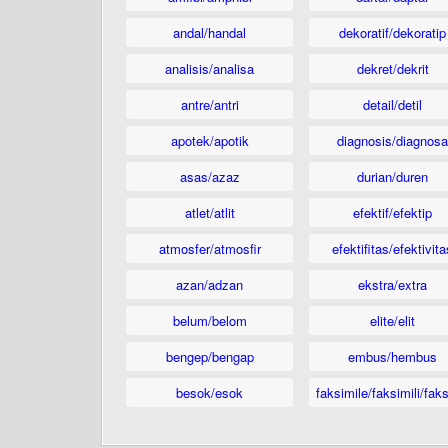
andal/handal
dekoratif/dekoratip
analisis/analisa
dekret/dekrit
antre/antri
detail/detil
apotek/apotik
diagnosis/diagnosa
asas/azaz
durian/duren
atlet/atlit
efektif/efektip
atmosfer/atmosfir
efektifitas/efektivita
azan/adzan
ekstra/extra
belum/belom
elite/elit
bengep/bengap
embus/hembus
besok/esok
faksimile/faksimili/faks