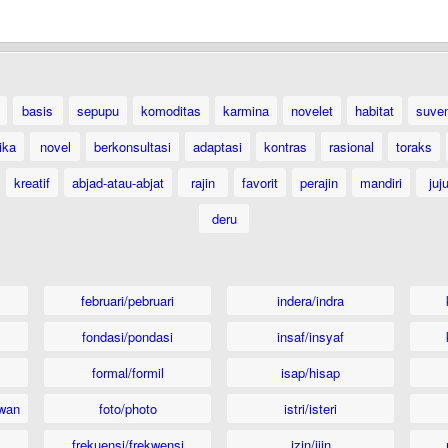
basis
sepupu
komoditas
karmina
novelet
habitat
suven
ika
novel
berkonsultasi
adaptasi
kontras
rasional
toraks
kreatif
abjad-atau-abjat
rajin
favorit
perajin
mandiri
juj
deru
februari/pebruari
indera/indra
fondasi/pondasi
insaf/insyaf
formal/formil
isap/hisap
wan
foto/photo
istri/isteri
frekuensi/frekwensi
izin/ijin