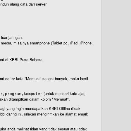
nduh ulang data dari server
luar jaringan.
i media, misalnya smartphone (Tablet pc, iPad, iPhone,
rdapat di KBBI PusatBahasa.
 dari daftar kata "Memuat" sangat banyak, maka hasil
(untuk mencari kata ajar,
ar,program,komputer
n akan ditampilkan dalam kolom "Memuat".
Bagi yang ingin mendapatkan KBBI Offline (tidak
bi daring ini, silakan mengirimkan ke alamat email:
ika anda melihat iklan yang tidak sesuai atau tidak