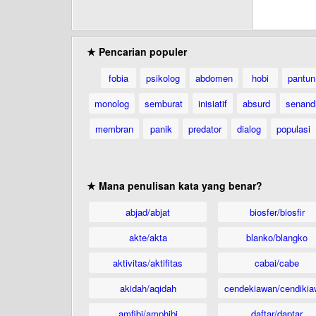
★ Pencarian populer
fobia
psikolog
abdomen
hobi
pantun
monolog
semburat
inisiatif
absurd
senand
membran
panik
predator
dialog
populasi
★ Mana penulisan kata yang benar?
abjad/abjat
biosfer/biosfir
akte/akta
blanko/blangko
aktivitas/aktifitas
cabai/cabe
akidah/aqidah
cendekiawan/cendikia
amfibi/amphibi
daftar/daptar