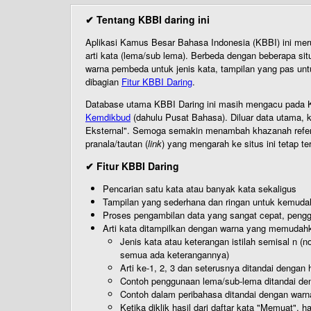
✔ Tentang KBBI daring ini
Aplikasi Kamus Besar Bahasa Indonesia (KBBI) ini me
arti kata (lema/sub lema). Berbeda dengan beberapa sit
warna pembeda untuk jenis kata, tampilan yang pas unt
dibagian
Fitur KBBI Daring
.
Database utama KBBI Daring ini masih mengacu pada KB
Kemdikbud
(dahulu Pusat Bahasa). Diluar data utama, k
Eksternal". Semoga semakin menambah khazanah referensi
pranala/tautan (
link
) yang mengarah ke situs ini tetap te
✔ Fitur KBBI Daring
Pencarian satu kata atau banyak kata sekaligus
Tampilan yang sederhana dan ringan untuk kemud
Proses pengambilan data yang sangat cepat, pengg
Arti kata ditampilkan dengan warna yang memudah
Jenis kata atau keterangan istilah semisal n (
semua ada keterangannya)
Arti ke-1, 2, 3 dan seterusnya ditandai dengan h
Contoh penggunaan lema/sub-lema ditandai den
Contoh dalam peribahasa ditandai dengan warn
Ketika diklik hasil dari daftar kata "Memuat", 