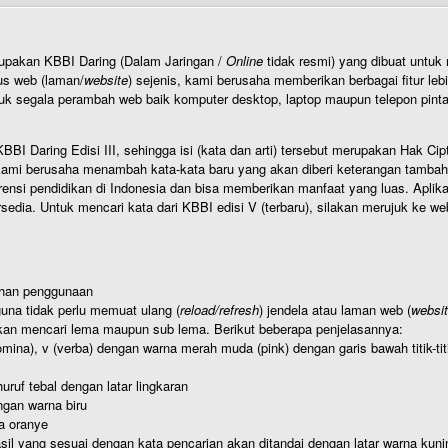
rupakan KBBI Daring (Dalam Jaringan /
Online
tidak resmi) yang dibuat unt
us web (laman/
website
) sejenis, kami berusaha memberikan berbagai fitur leb
uk segala perambah web baik komputer desktop, laptop maupun telepon pintar 
BI Daring Edisi III, sehingga isi (kata dan arti) tersebut merupakan Hak
ami berusaha menambah kata-kata baru yang akan diberi keterangan tambahan d
 pendidikan di Indonesia dan bisa memberikan manfaat yang luas. Aplikasi i
rsedia. Untuk mencari kata dari KBBI edisi V (terbaru), silakan merujuk ke we
ahan penggunaan
una tidak perlu memuat ulang (
reload/refresh
) jendela atau laman web (
websi
kan mencari lema maupun sub lema. Berikut beberapa penjelasannya:
nomina), v (verba) dengan warna merah muda (pink) dengan garis bawah titik-
uruf tebal dengan latar lingkaran
gan warna biru
a oranye
hasil yang sesuai dengan kata pencarian akan ditandai dengan latar warna kuni