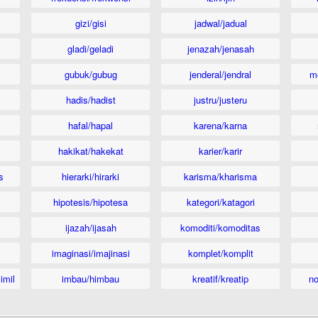
gizi/gisi
jadwal/jadual
gladi/geladi
jenazah/jenasah
gubuk/gubug
jenderal/jendral
m
hadis/hadist
justru/justeru
hafal/hapal
karena/karna
hakikat/hakekat
karier/karir
s
hierarki/hirarki
karisma/kharisma
hipotesis/hipotesa
kategori/katagori
ijazah/ijasah
komoditi/komoditas
imaginasi/imajinasi
komplet/komplit
imil
imbau/himbau
kreatif/kreatip
n