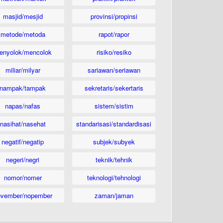
masjid/mesjid
provinsi/propinsi
metode/metoda
rapot/rapor
enyolok/mencolok
risiko/resiko
miliar/milyar
sariawan/seriawan
nampak/tampak
sekretaris/sekertaris
napas/nafas
sistem/sistim
nasihat/nasehat
standarisasi/standardisasi
negatif/negatip
subjek/subyek
negeri/negri
teknik/tehnik
nomor/nomer
teknologi/tehnologi
ovember/nopember
zaman/jaman