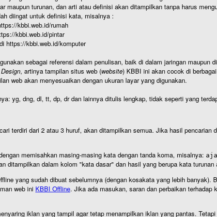
r maupun turunan, dan arti atau definisi akan ditampilkan tanpa harus mengu
h diingat untuk definisi kata, misalnya :
 https://kbbi.web.id/rumah
https://kbbi.web.id/pintar
 di https://kbbi.web.id/komputer
igunakan sebagai referensi dalam penulisan, baik di dalam jaringan maupun di 
 Design
, artinya tampilan situs web (
website
) KBBI ini akan cocok di berbaga
ilan web akan menyesuaikan dengan ukuran layar yang digunakan.
nya: yg, dng, dl, tt, dp, dr dan lainnya ditulis lengkap, tidak seperti yang te
cari terdiri dari 2 atau 3 huruf, akan ditampilkan semua. Jika hasil pencarian
an dengan memisahkan masing-masing kata dengan tanda koma, misalnya:
aj
an ditampilkan dalam kolom "kata dasar" dan hasil yang berupa kata turuna
I Offline yang sudah dibuat sebelumnya (dengan kosakata yang lebih banyak). 
aman web ini
KBBI Offline
. Jika ada masukan, saran dan perbaikan terhadap kb
nyaring iklan yang tampil agar tetap menampilkan iklan yang pantas. Tetapi j