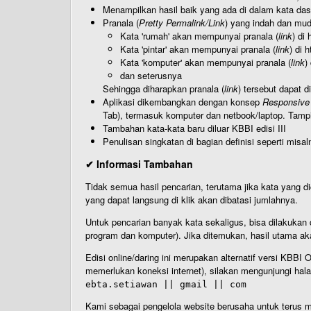
Menampilkan hasil baik yang ada di dalam kata dasa
Pranala (
Pretty Permalink/Link
) yang indah dan muda
Kata 'rumah' akan mempunyai pranala (
link
) di
Kata 'pintar' akan mempunyai pranala (
link
) di 
Kata 'komputer' akan mempunyai pranala (
link
)
dan seterusnya
Sehingga diharapkan pranala (
link
) tersebut dapat d
Aplikasi dikembangkan dengan konsep
Responsive
Tab), termasuk komputer dan netbook/laptop. Tamp
Tambahan kata-kata baru diluar KBBI edisi III
Penulisan singkatan di bagian definisi seperti misal
✔ Informasi Tambahan
Tidak semua hasil pencarian, terutama jika kata yang di
yang dapat langsung di klik akan dibatasi jumlahnya.
Untuk pencarian banyak kata sekaligus, bisa dilakuk
program dan komputer). Jika ditemukan, hasil utama ak
Edisi online/daring ini merupakan alternatif versi KBB
memerlukan koneksi internet), silakan mengunjungi hal
ebta.setiawan || gmail || com
Kami sebagai pengelola website berusaha untuk terus me