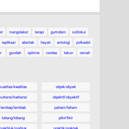
ir
mengoleksi
terapi
gurindam
solilokui
replikasi
abstrak
hayati
antologi
polkadot
ur
gundah
optimis
cerdas
tekun
ramah
kualitas/kwalitas
objek/obyek
kuitansi/kwitansi
objektif/obyektif
lembap/lembab
paham/faham
lubang/lobang
pikir/fikir
makhluk/mahluk
praktik/praktek