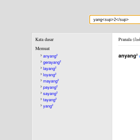
Kata dasar
Pranala (
lin
Memuat
anyang
2
anyang
2
gerayang
2
layang
2
loyang
2
mayang
2
payang
2
sayang
2
tayang
2
yang
2