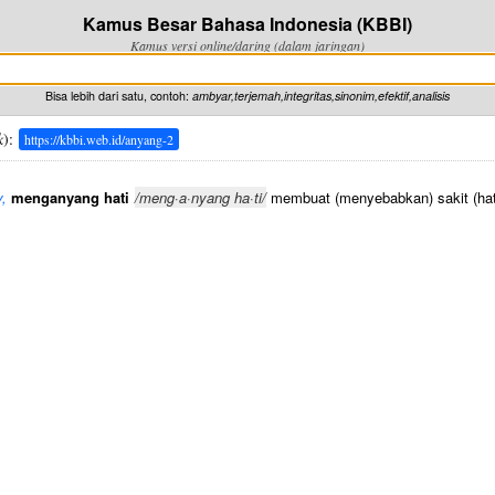
Kamus Besar Bahasa Indonesia (KBBI)
Kamus versi online/daring (dalam jaringan)
Bisa lebih dari satu, contoh:
ambyar,terjemah,integritas,sinonim,efektif,analisis
k
):
https://kbbi.web.id/anyang-2
v,
menganyang hati
/meng·a·nyang ha·ti/
membuat (menyebabkan) sakit (hat