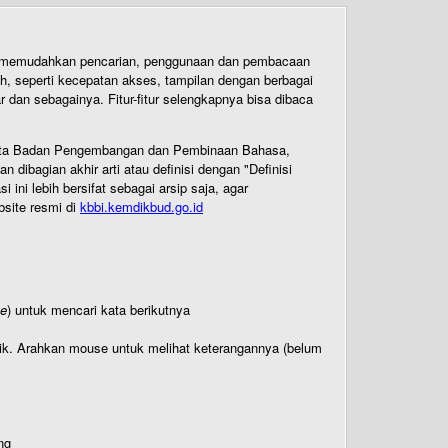
uk memudahkan pencarian, penggunaan dan pembacaan
ih, seperti kecepatan akses, tampilan dengan berbagai
dan sebagainya. Fitur-fitur selengkapnya bisa dibaca
 Cipta Badan Pengembangan dan Pembinaan Bahasa,
ibagian akhir arti atau definisi dengan "Definisi
ni lebih bersifat sebagai arsip saja, agar
bsite resmi di
kbbi.kemdikbud.go.id
te
) untuk mencari kata berikutnya
titik. Arahkan mouse untuk melihat keterangannya (belum
ng