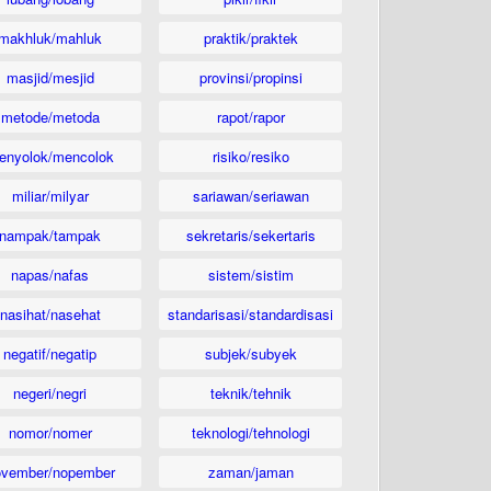
makhluk/mahluk
praktik/praktek
masjid/mesjid
provinsi/propinsi
metode/metoda
rapot/rapor
enyolok/mencolok
risiko/resiko
miliar/milyar
sariawan/seriawan
nampak/tampak
sekretaris/sekertaris
napas/nafas
sistem/sistim
nasihat/nasehat
standarisasi/standardisasi
negatif/negatip
subjek/subyek
negeri/negri
teknik/tehnik
nomor/nomer
teknologi/tehnologi
ovember/nopember
zaman/jaman