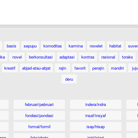
basis
sepupu
komoditas
karmina
novelet
habitat
suven
ika
novel
berkonsultasi
adaptasi
kontras
rasional
toraks
kreatif
abjad-atau-abjat
rajin
favorit
perajin
mandiri
juj
deru
februari/pebruari
indera/indra
fondasi/pondasi
insaf/insyaf
formal/formil
isap/hisap
wan
foto/photo
istri/isteri