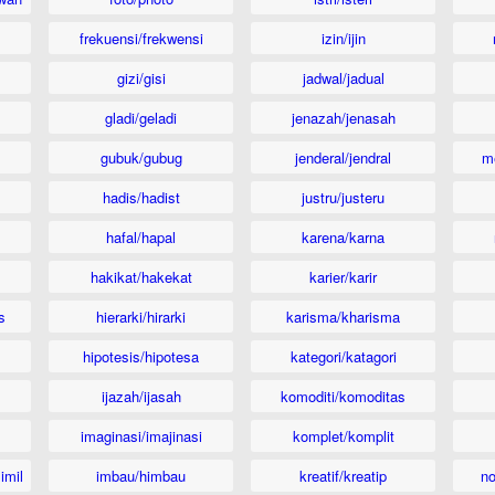
frekuensi/frekwensi
izin/ijin
gizi/gisi
jadwal/jadual
gladi/geladi
jenazah/jenasah
gubuk/gubug
jenderal/jendral
m
hadis/hadist
justru/justeru
hafal/hapal
karena/karna
hakikat/hakekat
karier/karir
s
hierarki/hirarki
karisma/kharisma
hipotesis/hipotesa
kategori/katagori
ijazah/ijasah
komoditi/komoditas
imaginasi/imajinasi
komplet/komplit
imil
imbau/himbau
kreatif/kreatip
n