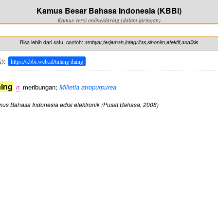
Kamus Besar Bahasa Indonesia (KBBI)
Kamus versi online/daring (dalam jaringan)
Bisa lebih dari satu, contoh:
ambyar,terjemah,integritas,sinonim,efektif,analisis
k
):
https://kbbi.web.id/tulang daing
aing
n
meribungan;
Milletia atropurpurea
us Bahasa Indonesia edisi elektronik (Pusat Bahasa, 2008)