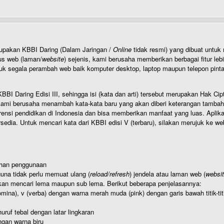
rupakan KBBI Daring (Dalam Jaringan /
Online
tidak resmi) yang dibuat unt
us web (laman/
website
) sejenis, kami berusaha memberikan berbagai fitur leb
uk segala perambah web baik komputer desktop, laptop maupun telepon pintar 
BI Daring Edisi III, sehingga isi (kata dan arti) tersebut merupakan Hak
ami berusaha menambah kata-kata baru yang akan diberi keterangan tambahan d
 pendidikan di Indonesia dan bisa memberikan manfaat yang luas. Aplikasi i
rsedia. Untuk mencari kata dari KBBI edisi V (terbaru), silakan merujuk ke we
ahan penggunaan
una tidak perlu memuat ulang (
reload/refresh
) jendela atau laman web (
websi
kan mencari lema maupun sub lema. Berikut beberapa penjelasannya:
nomina), v (verba) dengan warna merah muda (pink) dengan garis bawah titik-
uruf tebal dengan latar lingkaran
gan warna biru