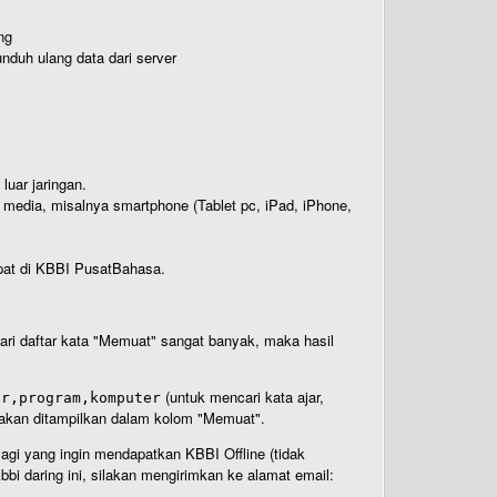
ng
nduh ulang data dari server
luar jaringan.
i media, misalnya smartphone (Tablet pc, iPad, iPhone,
rdapat di KBBI PusatBahasa.
 dari daftar kata "Memuat" sangat banyak, maka hasil
(untuk mencari kata ajar,
ar,program,komputer
n akan ditampilkan dalam kolom "Memuat".
Bagi yang ingin mendapatkan KBBI Offline (tidak
bi daring ini, silakan mengirimkan ke alamat email: