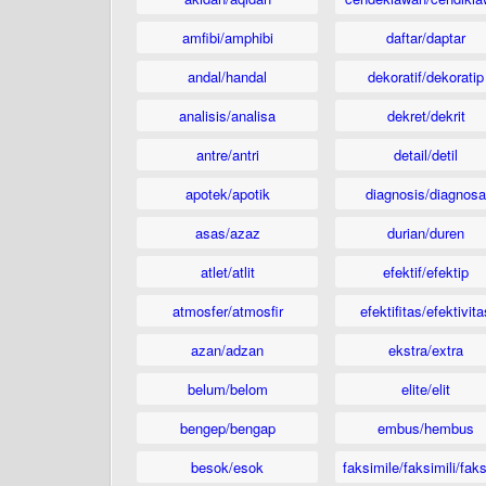
amfibi/amphibi
daftar/daptar
andal/handal
dekoratif/dekoratip
analisis/analisa
dekret/dekrit
antre/antri
detail/detil
apotek/apotik
diagnosis/diagnosa
asas/azaz
durian/duren
atlet/atlit
efektif/efektip
atmosfer/atmosfir
efektifitas/efektivita
azan/adzan
ekstra/extra
belum/belom
elite/elit
bengep/bengap
embus/hembus
besok/esok
faksimile/faksimili/faks