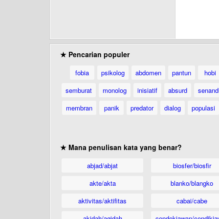
★ Pencarian populer
fobia
psikolog
abdomen
pantun
hobi
semburat
monolog
inisiatif
absurd
senand
membran
panik
predator
dialog
populasi
★ Mana penulisan kata yang benar?
abjad/abjat
biosfer/biosfir
akte/akta
blanko/blangko
aktivitas/aktifitas
cabai/cabe
akidah/aqidah
cendekiawan/cendikia