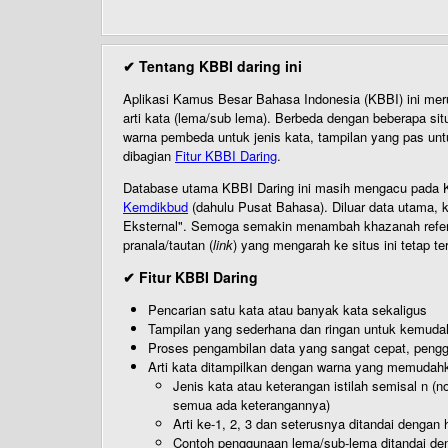
✔ Tentang KBBI daring ini
Aplikasi Kamus Besar Bahasa Indonesia (KBBI) ini me
arti kata (lema/sub lema). Berbeda dengan beberapa sit
warna pembeda untuk jenis kata, tampilan yang pas unt
dibagian
Fitur KBBI Daring
.
Database utama KBBI Daring ini masih mengacu pada KB
Kemdikbud
(dahulu Pusat Bahasa). Diluar data utama, k
Eksternal". Semoga semakin menambah khazanah referensi
pranala/tautan (
link
) yang mengarah ke situs ini tetap te
✔ Fitur KBBI Daring
Pencarian satu kata atau banyak kata sekaligus
Tampilan yang sederhana dan ringan untuk kemud
Proses pengambilan data yang sangat cepat, pengg
Arti kata ditampilkan dengan warna yang memudah
Jenis kata atau keterangan istilah semisal n (
semua ada keterangannya)
Arti ke-1, 2, 3 dan seterusnya ditandai dengan h
Contoh penggunaan lema/sub-lema ditandai den