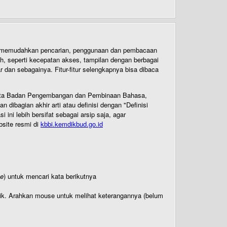
uk memudahkan pencarian, penggunaan dan pembacaan
ih, seperti kecepatan akses, tampilan dengan berbagai
dan sebagainya. Fitur-fitur selengkapnya bisa dibaca
 Cipta Badan Pengembangan dan Pembinaan Bahasa,
ibagian akhir arti atau definisi dengan "Definisi
ni lebih bersifat sebagai arsip saja, agar
bsite resmi di
kbbi.kemdikbud.go.id
te
) untuk mencari kata berikutnya
titik. Arahkan mouse untuk melihat keterangannya (belum