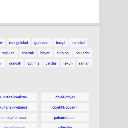
ir
mengoleksi
gurindam
terapi
solilokui
replikasi
abstrak
hayati
antologi
polkadot
ur
gundah
optimis
cerdas
tekun
ramah
kualitas/kwalitas
objek/obyek
kuitansi/kwitansi
objektif/obyektif
lembap/lembab
paham/faham
lubang/lobang
pikir/fikir