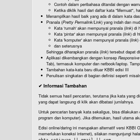
Contoh dalam peribahasa ditandai dengan warn
Ketika diklik hasil dari daftar kata "Memuat", 
Menampilkan hasil baik yang ada di dalam kata dasa
Pranala (
Pretty Permalink/Link
) yang indah dan muda
Kata 'rumah' akan mempunyai pranala (
link
) di
Kata 'pintar' akan mempunyai pranala (
link
) di 
Kata 'komputer' akan mempunyai pranala (
link
)
dan seterusnya
Sehingga diharapkan pranala (
link
) tersebut dapat d
Aplikasi dikembangkan dengan konsep
Responsive
Tab), termasuk komputer dan netbook/laptop. Tamp
Tambahan kata-kata baru diluar KBBI edisi III
Penulisan singkatan di bagian definisi seperti misal
✔ Informasi Tambahan
Tidak semua hasil pencarian, terutama jika kata yang di
yang dapat langsung di klik akan dibatasi jumlahnya.
Untuk pencarian banyak kata sekaligus, bisa dilakuk
program dan komputer). Jika ditemukan, hasil utama ak
Edisi online/daring ini merupakan alternatif versi KBB
memerlukan koneksi internet), silakan mengunjungi hal
ebta.setiawan || gmail || com