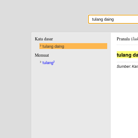
Kata dasar
Pranala (
lin
tulang daing
tulang d
Memuat
tulang
2
Sumber: Kam