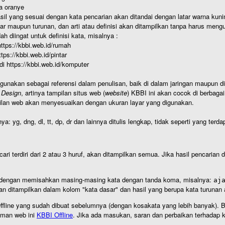
a oranye
hasil yang sesuai dengan kata pencarian akan ditandai dengan latar warna kuni
r maupun turunan, dan arti atau definisi akan ditampilkan tanpa harus mengu
h diingat untuk definisi kata, misalnya :
 https://kbbi.web.id/rumah
https://kbbi.web.id/pintar
 di https://kbbi.web.id/komputer
igunakan sebagai referensi dalam penulisan, baik di dalam jaringan maupun di 
 Design
, artinya tampilan situs web (
website
) KBBI ini akan cocok di berbaga
ilan web akan menyesuaikan dengan ukuran layar yang digunakan.
nya: yg, dng, dl, tt, dp, dr dan lainnya ditulis lengkap, tidak seperti yang te
cari terdiri dari 2 atau 3 huruf, akan ditampilkan semua. Jika hasil pencarian
an dengan memisahkan masing-masing kata dengan tanda koma, misalnya:
aj
an ditampilkan dalam kolom "kata dasar" dan hasil yang berupa kata turuna
I Offline yang sudah dibuat sebelumnya (dengan kosakata yang lebih banyak). 
aman web ini
KBBI Offline
. Jika ada masukan, saran dan perbaikan terhadap kb