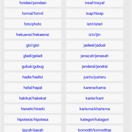
fondasi/pondasi
insaf/insyaf
formal/formil
isap/hisap
foto/photo
istri/isteri
frekuensi/frekwensi
izin/ijin
gizi/gisi
jadwal/jadual
gladi/geladi
jenazah/jenasah
gubuk/gubug
jenderal/jendral
hadis/hadist
justru/justeru
hafal/hapal
karena/karna
hakikat/hakekat
karier/karir
hierarki/hirarki
karisma/kharisma
hipotesis/hipotesa
kategori/katagori
ijazah/ijasah
komoditi/komoditas