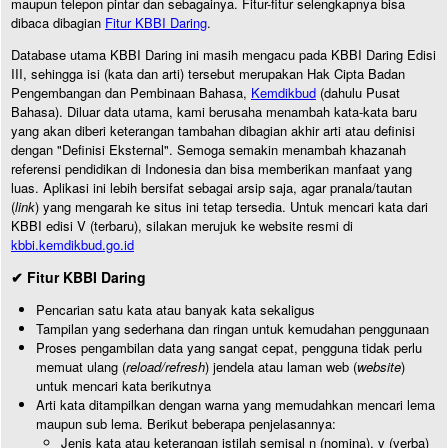
maupun telepon pintar dan sebagainya. Fitur-fitur selengkapnya bisa
dibaca dibagian
Fitur KBBI Daring
.
Database utama KBBI Daring ini masih mengacu pada KBBI Daring Edisi
III, sehingga isi (kata dan arti) tersebut merupakan Hak Cipta Badan
Pengembangan dan Pembinaan Bahasa,
Kemdikbud
(dahulu Pusat
Bahasa). Diluar data utama, kami berusaha menambah kata-kata baru
yang akan diberi keterangan tambahan dibagian akhir arti atau definisi
dengan "Definisi Eksternal". Semoga semakin menambah khazanah
referensi pendidikan di Indonesia dan bisa memberikan manfaat yang
luas. Aplikasi ini lebih bersifat sebagai arsip saja, agar pranala/tautan
(
link
) yang mengarah ke situs ini tetap tersedia. Untuk mencari kata dari
KBBI edisi V (terbaru), silakan merujuk ke website resmi di
kbbi.kemdikbud.go.id
✔ Fitur KBBI Daring
Pencarian satu kata atau banyak kata sekaligus
Tampilan yang sederhana dan ringan untuk kemudahan penggunaan
Proses pengambilan data yang sangat cepat, pengguna tidak perlu
memuat ulang (
reload/refresh
) jendela atau laman web (
website
)
untuk mencari kata berikutnya
Arti kata ditampilkan dengan warna yang memudahkan mencari lema
maupun sub lema. Berikut beberapa penjelasannya:
Jenis kata atau keterangan istilah semisal n (nomina), v (verba)