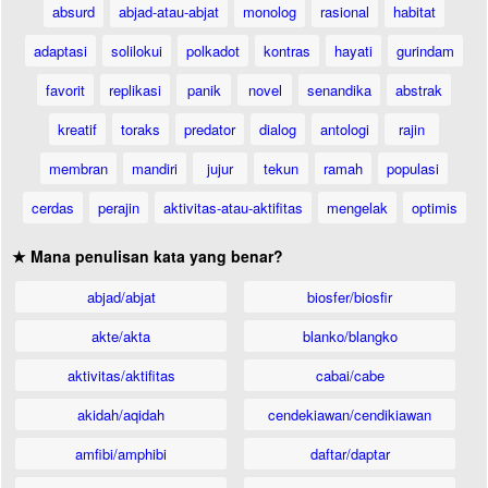
absurd
abjad-atau-abjat
monolog
rasional
habitat
adaptasi
solilokui
polkadot
kontras
hayati
gurindam
favorit
replikasi
panik
novel
senandika
abstrak
kreatif
toraks
predator
dialog
antologi
rajin
membran
mandiri
jujur
tekun
ramah
populasi
cerdas
perajin
aktivitas-atau-aktifitas
mengelak
optimis
★ Mana penulisan kata yang benar?
abjad/abjat
biosfer/biosfir
akte/akta
blanko/blangko
aktivitas/aktifitas
cabai/cabe
akidah/aqidah
cendekiawan/cendikiawan
amfibi/amphibi
daftar/daptar