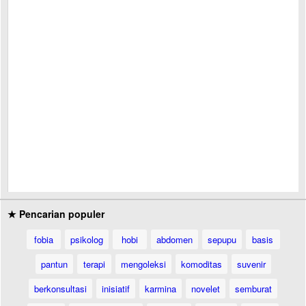
★ Pencarian populer
fobia
psikolog
hobi
abdomen
sepupu
basis
pantun
terapi
mengoleksi
komoditas
suvenir
berkonsultasi
inisiatif
karmina
novelet
semburat