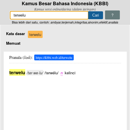
Kamus Besar Bahasa Indonesia (KBBI)
Kamus versi online/daring (dalam jaringan)
?
Bisa lebih dari satu, contoh:
ambyar,terjemah,integritas,sinonim,efektif,analisis
Kata dasar
terwelu
Memuat
Pranala (
link
):
https://kbbi.web.id/terwelu
terwelu
/ter·we·lu/
/terwélu/
n
kelinci