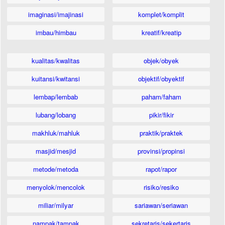
imaginasi/imajinasi
komplet/komplit
imbau/himbau
kreatif/kreatip
kualitas/kwalitas
objek/obyek
kuitansi/kwitansi
objektif/obyektif
lembap/lembab
paham/faham
lubang/lobang
pikir/fikir
makhluk/mahluk
praktik/praktek
masjid/mesjid
provinsi/propinsi
metode/metoda
rapot/rapor
menyolok/mencolok
risiko/resiko
miliar/milyar
sariawan/seriawan
nampak/tampak
sekretaris/sekertaris