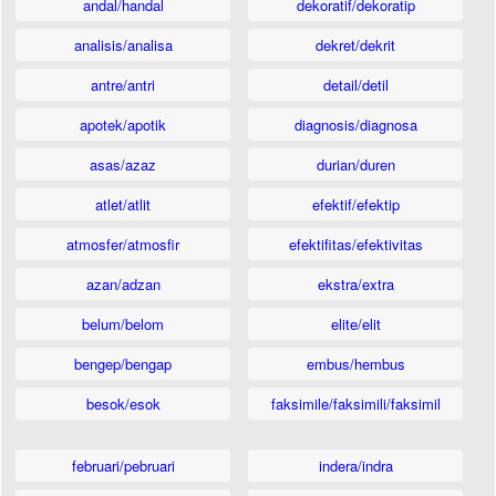
andal/handal
dekoratif/dekoratip
analisis/analisa
dekret/dekrit
antre/antri
detail/detil
apotek/apotik
diagnosis/diagnosa
asas/azaz
durian/duren
atlet/atlit
efektif/efektip
atmosfer/atmosfir
efektifitas/efektivitas
azan/adzan
ekstra/extra
belum/belom
elite/elit
bengep/bengap
embus/hembus
besok/esok
faksimile/faksimili/faksimil
februari/pebruari
indera/indra