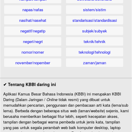
napas/nafas
sistem/sistim
nasihat/nasehat
standarisasi/standardisasi
negatif/negatip
subjek/subyek
negeri/negri
teknik/tehnik
nomor/nomer
teknologi/tehnologi
november/nopember
zaman/jaman
✔ Tentang KBBI daring ini
Aplikasi Kamus Besar Bahasa Indonesia (KBBI) ini merupakan KBBI
Daring (Dalam Jaringan /
Online
tidak resmi) yang dibuat untuk
memudahkan pencarian, penggunaan dan pembacaan arti kata (lema/sub
lema). Berbeda dengan beberapa situs web (laman/
website
) sejenis, kami
berusaha memberikan berbagai fitur lebih, seperti kecepatan akses,
tampilan dengan berbagai warna pembeda untuk jenis kata, tampilan
yang pas untuk segala perambah web baik komputer desktop, laptop