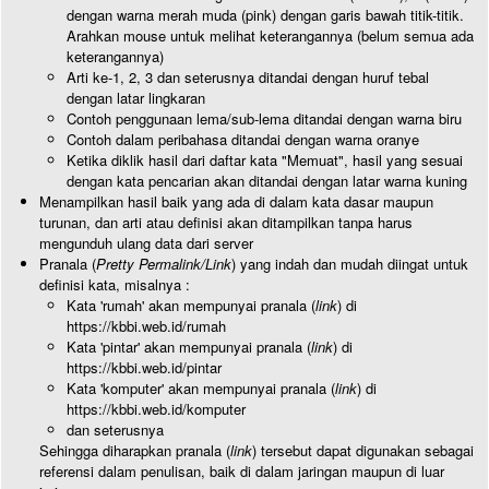
dengan warna merah muda (pink) dengan garis bawah titik-titik.
Arahkan mouse untuk melihat keterangannya (belum semua ada
keterangannya)
Arti ke-1, 2, 3 dan seterusnya ditandai dengan huruf tebal
dengan latar lingkaran
Contoh penggunaan lema/sub-lema ditandai dengan warna biru
Contoh dalam peribahasa ditandai dengan warna oranye
Ketika diklik hasil dari daftar kata "Memuat", hasil yang sesuai
dengan kata pencarian akan ditandai dengan latar warna kuning
Menampilkan hasil baik yang ada di dalam kata dasar maupun
turunan, dan arti atau definisi akan ditampilkan tanpa harus
mengunduh ulang data dari server
Pranala (
Pretty Permalink/Link
) yang indah dan mudah diingat untuk
definisi kata, misalnya :
Kata 'rumah' akan mempunyai pranala (
link
) di
https://kbbi.web.id/rumah
Kata 'pintar' akan mempunyai pranala (
link
) di
https://kbbi.web.id/pintar
Kata 'komputer' akan mempunyai pranala (
link
) di
https://kbbi.web.id/komputer
dan seterusnya
Sehingga diharapkan pranala (
link
) tersebut dapat digunakan sebagai
referensi dalam penulisan, baik di dalam jaringan maupun di luar