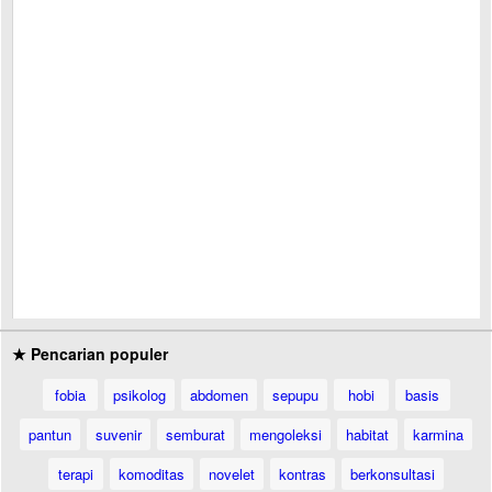
★ Pencarian populer
fobia
psikolog
abdomen
sepupu
hobi
basis
pantun
suvenir
semburat
mengoleksi
habitat
karmina
terapi
komoditas
novelet
kontras
berkonsultasi