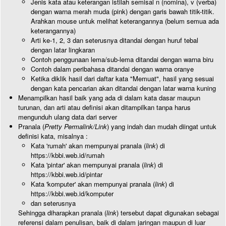
Jenis kata atau keterangan istilah semisal n (nomina), v (verba)
dengan warna merah muda (pink) dengan garis bawah titik-titik.
Arahkan mouse untuk melihat keterangannya (belum semua ada
keterangannya)
Arti ke-1, 2, 3 dan seterusnya ditandai dengan huruf tebal
dengan latar lingkaran
Contoh penggunaan lema/sub-lema ditandai dengan warna biru
Contoh dalam peribahasa ditandai dengan warna oranye
Ketika diklik hasil dari daftar kata "Memuat", hasil yang sesuai
dengan kata pencarian akan ditandai dengan latar warna kuning
Menampilkan hasil baik yang ada di dalam kata dasar maupun
turunan, dan arti atau definisi akan ditampilkan tanpa harus
mengunduh ulang data dari server
Pranala (
Pretty Permalink/Link
) yang indah dan mudah diingat untuk
definisi kata, misalnya :
Kata 'rumah' akan mempunyai pranala (
link
) di
https://kbbi.web.id/rumah
Kata 'pintar' akan mempunyai pranala (
link
) di
https://kbbi.web.id/pintar
Kata 'komputer' akan mempunyai pranala (
link
) di
https://kbbi.web.id/komputer
dan seterusnya
Sehingga diharapkan pranala (
link
) tersebut dapat digunakan sebagai
referensi dalam penulisan, baik di dalam jaringan maupun di luar