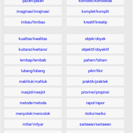
ijazah/ijasah
komoditi/komoditas
imaginasi/imajinasi
komplet/komplit
imbau/himbau
kreatif/kreatip
kualitas/kwalitas
objek/obyek
kuitansi/kwitansi
objektif/obyektif
lembap/lembab
paham/faham
lubang/lobang
pikir/fikir
makhluk/mahluk
praktik/praktek
masjid/mesjid
provinsi/propinsi
metode/metoda
rapot/rapor
menyolok/mencolok
risiko/resiko
miliar/milyar
sariawan/seriawan