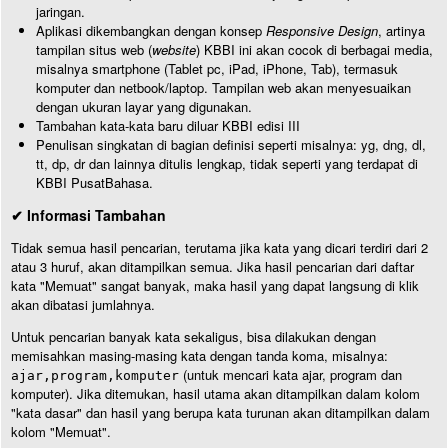
jaringan.
Aplikasi dikembangkan dengan konsep
Responsive Design
, artinya
tampilan situs web (
website
) KBBI ini akan cocok di berbagai media,
misalnya smartphone (Tablet pc, iPad, iPhone, Tab), termasuk
komputer dan netbook/laptop. Tampilan web akan menyesuaikan
dengan ukuran layar yang digunakan.
Tambahan kata-kata baru diluar KBBI edisi III
Penulisan singkatan di bagian definisi seperti misalnya: yg, dng, dl,
tt, dp, dr dan lainnya ditulis lengkap, tidak seperti yang terdapat di
KBBI PusatBahasa.
✔ Informasi Tambahan
Tidak semua hasil pencarian, terutama jika kata yang dicari terdiri dari 2
atau 3 huruf, akan ditampilkan semua. Jika hasil pencarian dari daftar
kata "Memuat" sangat banyak, maka hasil yang dapat langsung di klik
akan dibatasi jumlahnya.
Untuk pencarian banyak kata sekaligus, bisa dilakukan dengan
memisahkan masing-masing kata dengan tanda koma, misalnya:
(untuk mencari kata ajar, program dan
ajar,program,komputer
komputer). Jika ditemukan, hasil utama akan ditampilkan dalam kolom
"kata dasar" dan hasil yang berupa kata turunan akan ditampilkan dalam
kolom "Memuat".