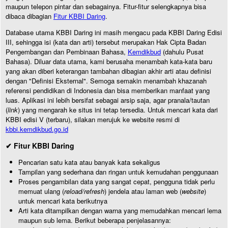
maupun telepon pintar dan sebagainya. Fitur-fitur selengkapnya bisa
dibaca dibagian
Fitur KBBI Daring
.
Database utama KBBI Daring ini masih mengacu pada KBBI Daring Edisi
III, sehingga isi (kata dan arti) tersebut merupakan Hak Cipta Badan
Pengembangan dan Pembinaan Bahasa,
Kemdikbud
(dahulu Pusat
Bahasa). Diluar data utama, kami berusaha menambah kata-kata baru
yang akan diberi keterangan tambahan dibagian akhir arti atau definisi
dengan "Definisi Eksternal". Semoga semakin menambah khazanah
referensi pendidikan di Indonesia dan bisa memberikan manfaat yang
luas. Aplikasi ini lebih bersifat sebagai arsip saja, agar pranala/tautan
(
link
) yang mengarah ke situs ini tetap tersedia. Untuk mencari kata dari
KBBI edisi V (terbaru), silakan merujuk ke website resmi di
kbbi.kemdikbud.go.id
✔ Fitur KBBI Daring
Pencarian satu kata atau banyak kata sekaligus
Tampilan yang sederhana dan ringan untuk kemudahan penggunaan
Proses pengambilan data yang sangat cepat, pengguna tidak perlu
memuat ulang (
reload/refresh
) jendela atau laman web (
website
)
untuk mencari kata berikutnya
Arti kata ditampilkan dengan warna yang memudahkan mencari lema
maupun sub lema. Berikut beberapa penjelasannya: