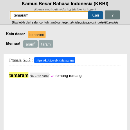
Kamus Besar Bahasa Indonesia (KBBI)
Kamus versi online/daring (dalam jaringan)
?
Bisa lebih dari satu, contoh:
ambyar,terjemah,integritas,sinonim,efektif,analisis
Kata dasar
temaram
Memuat
aram
taram
2
Pranala (
link
):
https://kbbi.web.id/temaram
temaram
/te·ma·ram/
a
remang-remang