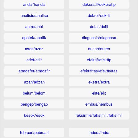
andal/handal
dekoratif/dekoratip
analisis/analisa
dekret/dekrit
antre/antri
detail/detil
apotek/apotik
diagnosis/diagnosa
asas/azaz
durian/duren
atlet/atlit
efektif/efektip
atmosfer/atmosfir
efektifitas/efektivitas
azan/adzan
ekstra/extra
belum/belom
elite/elit
bengep/bengap
embus/hembus
besok/esok
faksimile/faksimili/faksimil
februari/pebruari
indera/indra