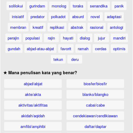
solilokui
gurindam
monolog
toraks
senandika
panik
inisiatif
predator
polkadot
absurd
novel
adaptasi
membran
kreatif
replikasi
abstrak
rasional
antologi
perajin
populasi
rajin
hayati
dialog
jujur
mandiri
gundah
abjad-atau-abjat
favorit
ramah
cerdas
optimis
tekun
deru
★ Mana penulisan kata yang benar?
abjad/abjat
biosfer/biosfir
akte/akta
blanko/blangko
aktivitas/aktifitas
cabai/cabe
akidah/aqidah
cendekiawan/cendikiawan
amfibi/amphibi
daftar/daptar