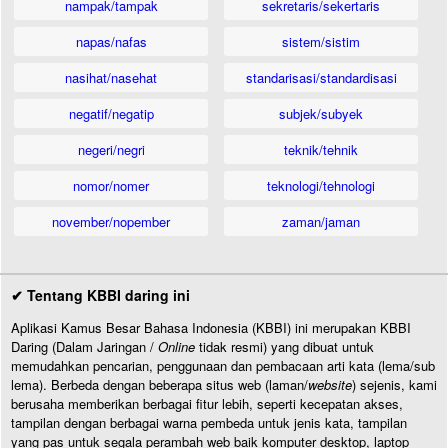
nampak/tampak
sekretaris/sekertaris
napas/nafas
sistem/sistim
nasihat/nasehat
standarisasi/standardisasi
negatif/negatip
subjek/subyek
negeri/negri
teknik/tehnik
nomor/nomer
teknologi/tehnologi
november/nopember
zaman/jaman
✔ Tentang KBBI daring ini
Aplikasi Kamus Besar Bahasa Indonesia (KBBI) ini merupakan KBBI
Daring (Dalam Jaringan /
Online
tidak resmi) yang dibuat untuk
memudahkan pencarian, penggunaan dan pembacaan arti kata (lema/sub
lema). Berbeda dengan beberapa situs web (laman/
website
) sejenis, kami
berusaha memberikan berbagai fitur lebih, seperti kecepatan akses,
tampilan dengan berbagai warna pembeda untuk jenis kata, tampilan
yang pas untuk segala perambah web baik komputer desktop, laptop