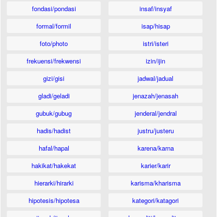
fondasi/pondasi
insaf/insyaf
formal/formil
isap/hisap
foto/photo
istri/isteri
frekuensi/frekwensi
izin/ijin
gizi/gisi
jadwal/jadual
gladi/geladi
jenazah/jenasah
gubuk/gubug
jenderal/jendral
hadis/hadist
justru/justeru
hafal/hapal
karena/karna
hakikat/hakekat
karier/karir
hierarki/hirarki
karisma/kharisma
hipotesis/hipotesa
kategori/katagori