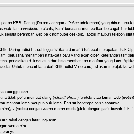
rupakan KBBI Daring (Dalam Jaringan /
Online
tidak resmi) yang dibuat unt
us web (laman/
website
) sejenis, kami berusaha memberikan berbagai fitur leb
uk segala perambah web baik komputer desktop, laptop maupun telepon pintar 
BI Daring Edisi III, sehingga isi (kata dan arti) tersebut merupakan Hak
ami berusaha menambah kata-kata baru yang akan diberi keterangan tambahan d
 pendidikan di Indonesia dan bisa memberikan manfaat yang luas. Aplikasi i
rsedia. Untuk mencari kata dari KBBI edisi V (terbaru), silakan merujuk ke we
ahan penggunaan
una tidak perlu memuat ulang (
reload/refresh
) jendela atau laman web (
websi
kan mencari lema maupun sub lema. Berikut beberapa penjelasannya:
nomina), v (verba) dengan warna merah muda (pink) dengan garis bawah titik-
uruf tebal dengan latar lingkaran
gan warna biru
a oranye