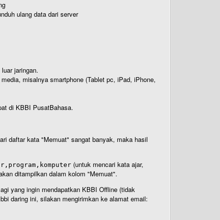
ng
nduh ulang data dari server
luar jaringan.
i media, misalnya smartphone (Tablet pc, iPad, iPhone,
rdapat di KBBI PusatBahasa.
 dari daftar kata "Memuat" sangat banyak, maka hasil
(untuk mencari kata ajar,
ar,program,komputer
n akan ditampilkan dalam kolom "Memuat".
Bagi yang ingin mendapatkan KBBI Offline (tidak
bi daring ini, silakan mengirimkan ke alamat email: