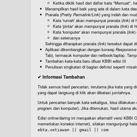
Ketika diklik hasil dari daftar kata "Memuat", 
Menampilkan hasil baik yang ada di dalam kata dasa
Pranala (
Pretty Permalink/Link
) yang indah dan muda
Kata 'rumah' akan mempunyai pranala (
link
) di
Kata 'pintar' akan mempunyai pranala (
link
) di 
Kata 'komputer' akan mempunyai pranala (
link
)
dan seterusnya
Sehingga diharapkan pranala (
link
) tersebut dapat d
Aplikasi dikembangkan dengan konsep
Responsive
Tab), termasuk komputer dan netbook/laptop. Tamp
Tambahan kata-kata baru diluar KBBI edisi III
Penulisan singkatan di bagian definisi seperti misal
✔ Informasi Tambahan
Tidak semua hasil pencarian, terutama jika kata yang di
yang dapat langsung di klik akan dibatasi jumlahnya.
Untuk pencarian banyak kata sekaligus, bisa dilakuk
program dan komputer). Jika ditemukan, hasil utama ak
Edisi online/daring ini merupakan alternatif versi KBB
memerlukan koneksi internet), silakan mengunjungi hal
ebta.setiawan || gmail || com