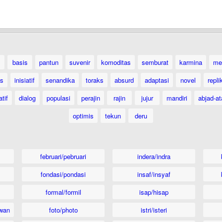
basis
pantun
suvenir
komoditas
semburat
karmina
me
as
inisiatif
senandika
toraks
absurd
adaptasi
novel
repli
atif
dialog
populasi
perajin
rajin
jujur
mandiri
abjad-at
optimis
tekun
deru
februari/pebruari
indera/indra
fondasi/pondasi
insaf/insyaf
formal/formil
isap/hisap
wan
foto/photo
istri/isteri