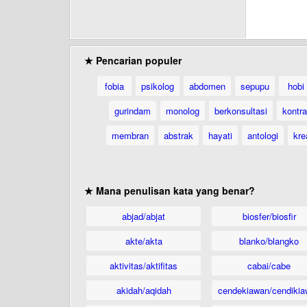
★ Pencarian populer
fobia
psikolog
abdomen
sepupu
hobi
gurindam
monolog
berkonsultasi
kontr
membran
abstrak
hayati
antologi
kre
★ Mana penulisan kata yang benar?
abjad/abjat
biosfer/biosfir
akte/akta
blanko/blangko
aktivitas/aktifitas
cabai/cabe
akidah/aqidah
cendekiawan/cendikia