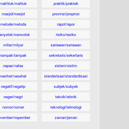
makhluk/mahluk
praktik/praktek
masjid/mesjid
provinsi/propinsi
metode/metoda
rapot/rapor
enyolok/mencolok
risiko/resiko
miliar/milyar
sariawan/seriawan
nampak/tampak
sekretaris/sekertaris
napas/nafas
sistem/sistim
nasihat/nasehat
standarisasi/standardisasi
negatif/negatip
subjek/subyek
negeri/negri
teknik/tehnik
nomor/nomer
teknologi/tehnologi
ovember/nopember
zaman/jaman