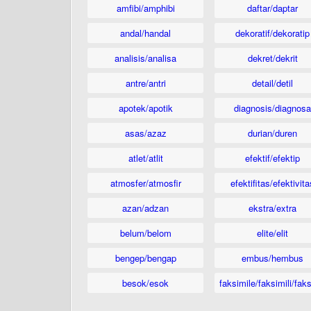
amfibi/amphibi
daftar/daptar
andal/handal
dekoratif/dekoratip
analisis/analisa
dekret/dekrit
antre/antri
detail/detil
apotek/apotik
diagnosis/diagnosa
asas/azaz
durian/duren
atlet/atlit
efektif/efektip
atmosfer/atmosfir
efektifitas/efektivita
azan/adzan
ekstra/extra
belum/belom
elite/elit
bengep/bengap
embus/hembus
besok/esok
faksimile/faksimili/faks