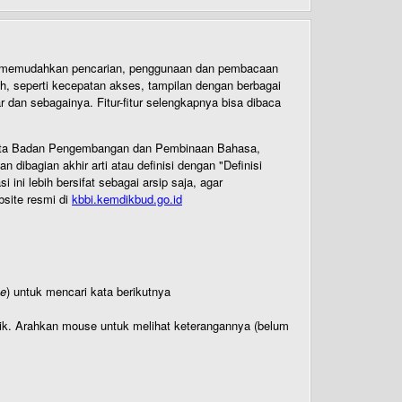
uk memudahkan pencarian, penggunaan dan pembacaan
ih, seperti kecepatan akses, tampilan dengan berbagai
dan sebagainya. Fitur-fitur selengkapnya bisa dibaca
 Cipta Badan Pengembangan dan Pembinaan Bahasa,
ibagian akhir arti atau definisi dengan "Definisi
ni lebih bersifat sebagai arsip saja, agar
bsite resmi di
kbbi.kemdikbud.go.id
te
) untuk mencari kata berikutnya
titik. Arahkan mouse untuk melihat keterangannya (belum