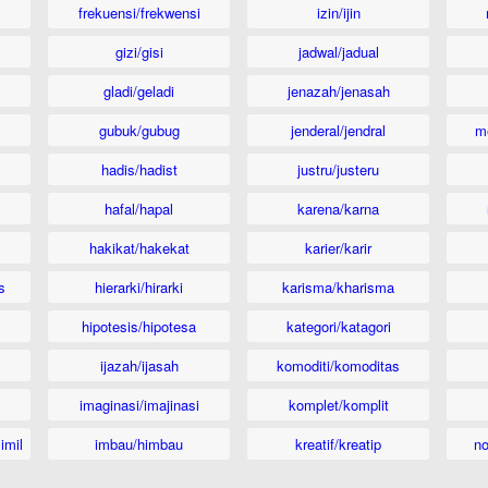
frekuensi/frekwensi
izin/ijin
gizi/gisi
jadwal/jadual
gladi/geladi
jenazah/jenasah
gubuk/gubug
jenderal/jendral
m
hadis/hadist
justru/justeru
hafal/hapal
karena/karna
hakikat/hakekat
karier/karir
s
hierarki/hirarki
karisma/kharisma
hipotesis/hipotesa
kategori/katagori
ijazah/ijasah
komoditi/komoditas
imaginasi/imajinasi
komplet/komplit
imil
imbau/himbau
kreatif/kreatip
n