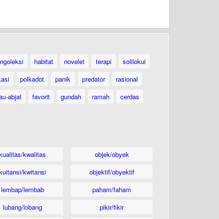
ngoleksi
habitat
novelet
terapi
solilokui
kasi
polkadot
panik
predator
rasional
au-abjat
favorit
gundah
ramah
cerdas
kualitas/kwalitas
objek/obyek
kuitansi/kwitansi
objektif/obyektif
lembap/lembab
paham/faham
lubang/lobang
pikir/fikir