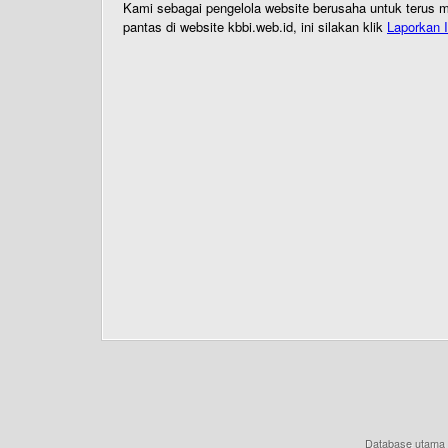
Kami sebagai pengelola website berusaha untuk terus me
pantas di website kbbi.web.id, ini silakan klik
Laporkan I
Database utama 