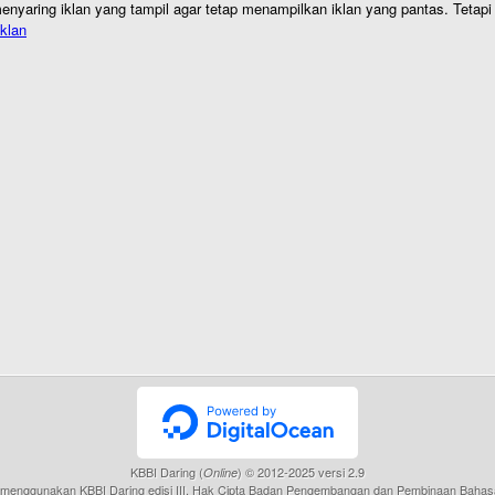
nyaring iklan yang tampil agar tetap menampilkan iklan yang pantas. Tetapi j
klan
KBBI Daring (
) © 2012-2025 versi 2.9
Online
menggunakan KBBI Daring edisi III, Hak Cipta Badan Pengembangan dan Pembinaan Bahas