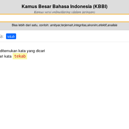
Kamus Besar Bahasa Indonesia (KBBI)
Kamus versi online/daring (dalam jaringan)
Bisa lebih dari satu, contoh:
ambyar,terjemah,integritas,sinonim,efektif,analisis
k
):
tekab
 ditemukan kata yang dicari
ri kata
tekab