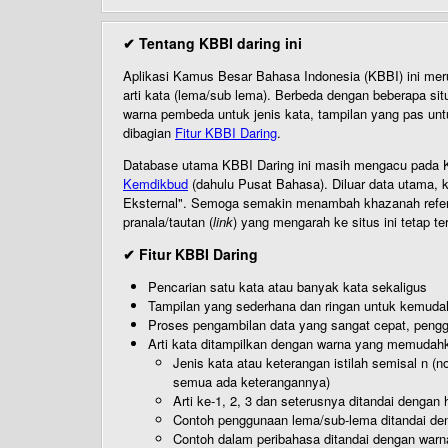
✔ Tentang KBBI daring ini
Aplikasi Kamus Besar Bahasa Indonesia (KBBI) ini me
arti kata (lema/sub lema). Berbeda dengan beberapa sit
warna pembeda untuk jenis kata, tampilan yang pas unt
dibagian
Fitur KBBI Daring
.
Database utama KBBI Daring ini masih mengacu pada KB
Kemdikbud
(dahulu Pusat Bahasa). Diluar data utama, k
Eksternal". Semoga semakin menambah khazanah referensi
pranala/tautan (
link
) yang mengarah ke situs ini tetap te
✔ Fitur KBBI Daring
Pencarian satu kata atau banyak kata sekaligus
Tampilan yang sederhana dan ringan untuk kemud
Proses pengambilan data yang sangat cepat, pengg
Arti kata ditampilkan dengan warna yang memudah
Jenis kata atau keterangan istilah semisal n (
semua ada keterangannya)
Arti ke-1, 2, 3 dan seterusnya ditandai dengan h
Contoh penggunaan lema/sub-lema ditandai den
Contoh dalam peribahasa ditandai dengan warn