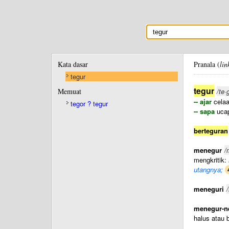
Kata dasar
Pranala (
lin
tegur
tegur
Memuat
/te·
-- ajar
celaan
tegor ? tegur
-- sapa
ucap
berteguran
menegur
/
mengkritik:
utangnya;
meneguri
menegur-n
halus atau 