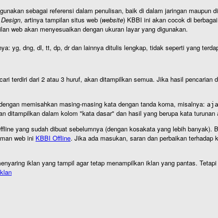
igunakan sebagai referensi dalam penulisan, baik di dalam jaringan maupun di 
 Design
, artinya tampilan situs web (
website
) KBBI ini akan cocok di berbaga
ilan web akan menyesuaikan dengan ukuran layar yang digunakan.
nya: yg, dng, dl, tt, dp, dr dan lainnya ditulis lengkap, tidak seperti yang te
cari terdiri dari 2 atau 3 huruf, akan ditampilkan semua. Jika hasil pencarian
an dengan memisahkan masing-masing kata dengan tanda koma, misalnya:
aj
an ditampilkan dalam kolom "kata dasar" dan hasil yang berupa kata turuna
I Offline yang sudah dibuat sebelumnya (dengan kosakata yang lebih banyak). 
aman web ini
KBBI Offline
. Jika ada masukan, saran dan perbaikan terhadap kb
nyaring iklan yang tampil agar tetap menampilkan iklan yang pantas. Tetapi j
klan