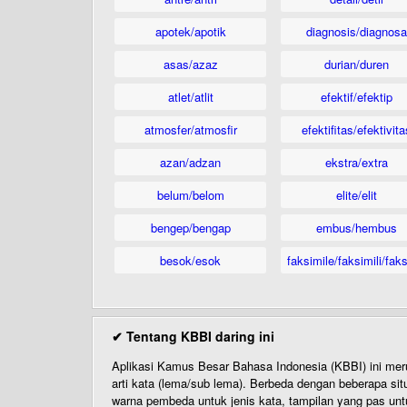
apotek/apotik
diagnosis/diagnosa
asas/azaz
durian/duren
atlet/atlit
efektif/efektip
atmosfer/atmosfir
efektifitas/efektivita
azan/adzan
ekstra/extra
belum/belom
elite/elit
bengep/bengap
embus/hembus
besok/esok
faksimile/faksimili/faks
✔ Tentang KBBI daring ini
Aplikasi Kamus Besar Bahasa Indonesia (KBBI) ini me
arti kata (lema/sub lema). Berbeda dengan beberapa sit
warna pembeda untuk jenis kata, tampilan yang pas unt