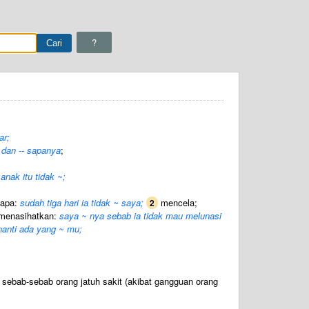
?
ar;
 dan -- sapanya
;
anak itu tidak ~;
yapa:
sudah tiga hari ia tidak ~ saya;
mencela;
2
menasihatkan:
saya ~ nya sebab ia tidak mau melunasi
 nanti ada yang ~ mu;
sebab-sebab orang jatuh sakit (akibat gangguan orang