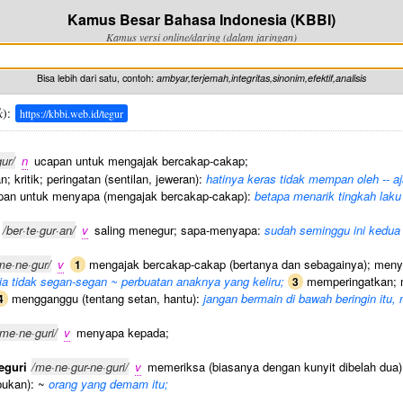
Kamus Besar Bahasa Indonesia (KBBI)
Kamus versi online/daring (dalam jaringan)
Bisa lebih dari satu, contoh:
ambyar,terjemah,integritas,sinonim,efektif,analisis
k
):
https://kbbi.web.id/tegur
gur/
n
ucapan untuk mengajak bercakap-cakap;
; kritik; peringatan (sentilan, jeweran):
hatinya keras tidak mempan oleh -- aj
an untuk menyapa (mengajak bercakap-cakap):
betapa menarik tingkah laku
/ber·te·gur·an/
v
saling menegur; sapa-menyapa:
sudah seminggu ini kedua 
me·ne·gur/
v
mengajak bercakap-cakap (bertanya dan sebagainya); men
1
ia tidak segan-segan ~ perbuatan anaknya yang keliru;
memperingatkan; 
3
mengganggu (tentang setan, hantu):
jangan bermain di bawah beringin itu,
4
/me·ne·guri/
v
menyapa kepada;
eguri
/me·ne·gur-ne·guri/
v
memeriksa (biasanya dengan kunyit dibelah dua) 
bukan): ~
orang yang demam itu;