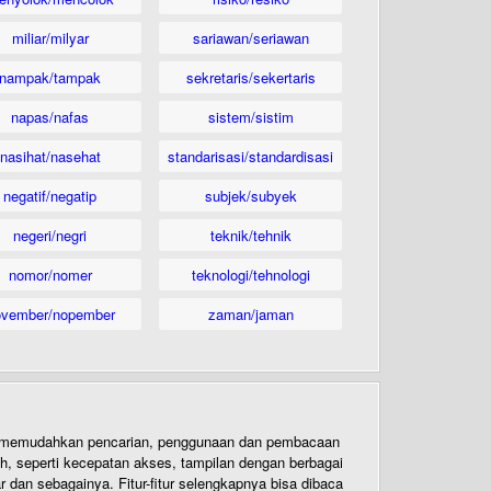
miliar/milyar
sariawan/seriawan
nampak/tampak
sekretaris/sekertaris
napas/nafas
sistem/sistim
nasihat/nasehat
standarisasi/standardisasi
negatif/negatip
subjek/subyek
negeri/negri
teknik/tehnik
nomor/nomer
teknologi/tehnologi
ovember/nopember
zaman/jaman
uk memudahkan pencarian, penggunaan dan pembacaan
ih, seperti kecepatan akses, tampilan dengan berbagai
dan sebagainya. Fitur-fitur selengkapnya bisa dibaca