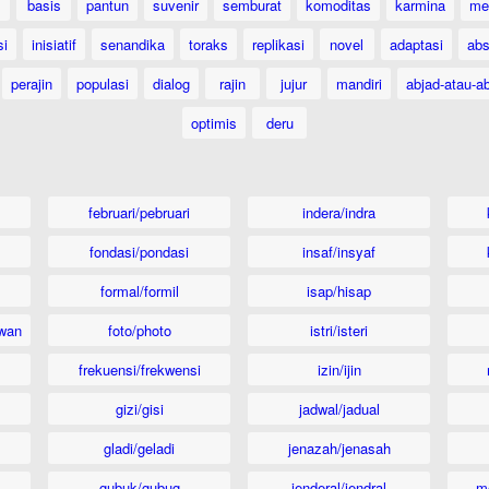
basis
pantun
suvenir
semburat
komoditas
karmina
me
si
inisiatif
senandika
toraks
replikasi
novel
adaptasi
abs
perajin
populasi
dialog
rajin
jujur
mandiri
abjad-atau-ab
optimis
deru
februari/pebruari
indera/indra
fondasi/pondasi
insaf/insyaf
formal/formil
isap/hisap
wan
foto/photo
istri/isteri
frekuensi/frekwensi
izin/ijin
gizi/gisi
jadwal/jadual
gladi/geladi
jenazah/jenasah
gubuk/gubug
jenderal/jendral
m