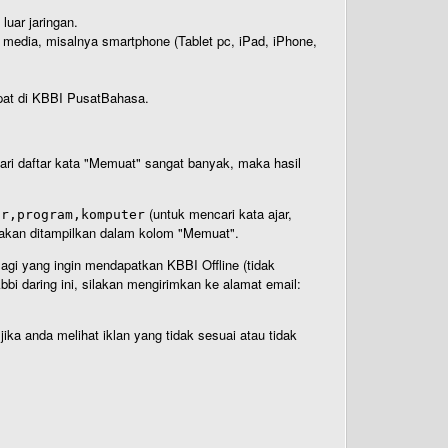
luar jaringan.
i media, misalnya smartphone (Tablet pc, iPad, iPhone,
rdapat di KBBI PusatBahasa.
 dari daftar kata "Memuat" sangat banyak, maka hasil
(untuk mencari kata ajar,
ar,program,komputer
n akan ditampilkan dalam kolom "Memuat".
Bagi yang ingin mendapatkan KBBI Offline (tidak
bi daring ini, silakan mengirimkan ke alamat email:
ika anda melihat iklan yang tidak sesuai atau tidak