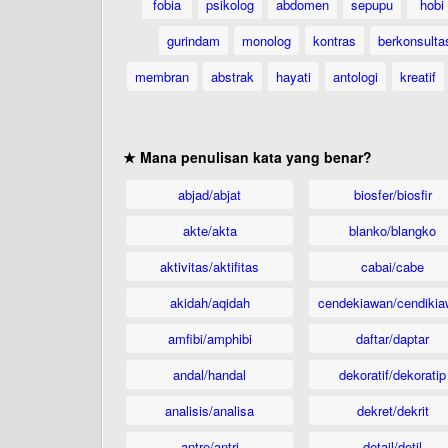
fobia
psikolog
abdomen
sepupu
hobi
gurindam
monolog
kontras
berkonsulta
membran
abstrak
hayati
antologi
kreatif
★ Mana penulisan kata yang benar?
abjad/abjat
biosfer/biosfir
akte/akta
blanko/blangko
aktivitas/aktifitas
cabai/cabe
akidah/aqidah
cendekiawan/cendikia
amfibi/amphibi
daftar/daptar
andal/handal
dekoratif/dekoratip
analisis/analisa
dekret/dekrit
antre/antri
detail/detil