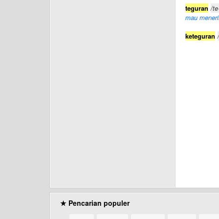
teguran
/te
mau menerim
keteguran
★ Pencarian populer