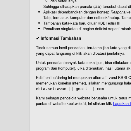
dan seterusnya
Sehingga diharapkan pranala (
link
) tersebut dapat d
Aplikasi dikembangkan dengan konsep
Responsive
Tab), termasuk komputer dan netbook/laptop. Tamp
Tambahan kata-kata baru diluar KBBI edisi III
Penulisan singkatan di bagian definisi seperti misal
✔ Informasi Tambahan
Tidak semua hasil pencarian, terutama jika kata yang di
yang dapat langsung di klik akan dibatasi jumlahnya.
Untuk pencarian banyak kata sekaligus, bisa dilakuk
program dan komputer). Jika ditemukan, hasil utama ak
Edisi online/daring ini merupakan alternatif versi KBB
memerlukan koneksi internet), silakan mengunjungi hal
ebta.setiawan || gmail || com
Kami sebagai pengelola website berusaha untuk terus me
pantas di website kbbi.web.id, ini silakan klik
Laporkan I