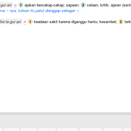
·gur·an/
n
ajakan bercakap-cakap; sapaan;
celaan; kritik; ajaran (sent
1
2
a ~ nya; tulisan itu patut dianggap sebagai ~;
/ke·te·gur·an/
n
keadaan sakit karena diganggu hantu; kesambet;
terk
1
2