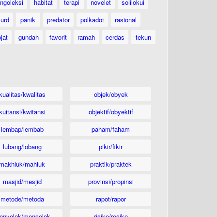
ngoleksi
habitat
terapi
novelet
solilokui
urd
panik
predator
polkadot
rasional
jat
gundah
favorit
ramah
cerdas
tekun
kualitas/kwalitas
objek/obyek
kuitansi/kwitansi
objektif/obyektif
lembap/lembab
paham/faham
lubang/lobang
pikir/fikir
makhluk/mahluk
praktik/praktek
masjid/mesjid
provinsi/propinsi
metode/metoda
rapot/rapor
enyolok/mencolok
risiko/resiko