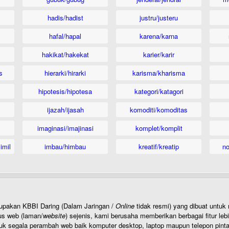
hadis/hadist
justru/justeru
hafal/hapal
karena/karna
hakikat/hakekat
karier/karir
s
hierarki/hirarki
karisma/kharisma
hipotesis/hipotesa
kategori/katagori
ijazah/ijasah
komoditi/komoditas
imaginasi/imajinasi
komplet/komplit
imil
imbau/himbau
kreatif/kreatip
n
rupakan KBBI Daring (Dalam Jaringan /
Online
tidak resmi) yang dibuat unt
us web (laman/
website
) sejenis, kami berusaha memberikan berbagai fitur leb
uk segala perambah web baik komputer desktop, laptop maupun telepon pintar 