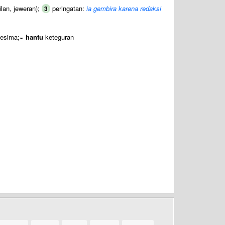
ilan, jeweran);
peringatan:
ia gembira karena redaksi
3
esima;
~ hantu
keteguran