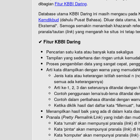
dibagian
Fitur KBBI Daring
.
Database utama KBBI Daring ini masih mengacu pada KB
Kemdikbud
(dahulu Pusat Bahasa). Diluar data utama, k
Eksternal". Semoga semakin menambah khazanah referensi
pranala/tautan (
link
) yang mengarah ke situs ini tetap te
✔ Fitur KBBI Daring
Pencarian satu kata atau banyak kata sekaligus
Tampilan yang sederhana dan ringan untuk kemud
Proses pengambilan data yang sangat cepat, pengg
Arti kata ditampilkan dengan warna yang memudah
Jenis kata atau keterangan istilah semisal n (
semua ada keterangannya)
Arti ke-1, 2, 3 dan seterusnya ditandai dengan h
Contoh penggunaan lema/sub-lema ditandai den
Contoh dalam peribahasa ditandai dengan warn
Ketika diklik hasil dari daftar kata "Memuat", 
Menampilkan hasil baik yang ada di dalam kata dasa
Pranala (
Pretty Permalink/Link
) yang indah dan muda
Kata 'rumah' akan mempunyai pranala (
link
) di
Kata 'pintar' akan mempunyai pranala (
link
) di 
Kata 'komputer' akan mempunyai pranala (
link
)