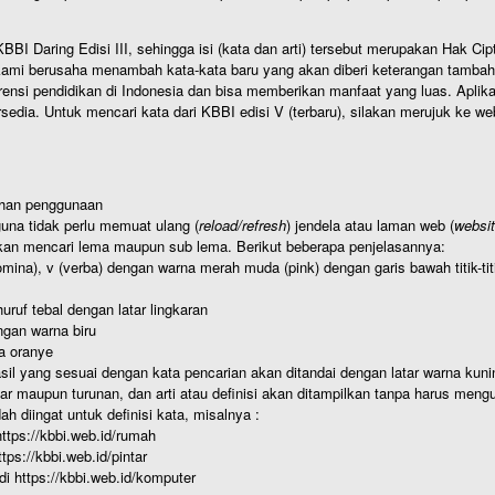
BI Daring Edisi III, sehingga isi (kata dan arti) tersebut merupakan Hak
ami berusaha menambah kata-kata baru yang akan diberi keterangan tambahan d
 pendidikan di Indonesia dan bisa memberikan manfaat yang luas. Aplikasi i
rsedia. Untuk mencari kata dari KBBI edisi V (terbaru), silakan merujuk ke we
ahan penggunaan
una tidak perlu memuat ulang (
reload/refresh
) jendela atau laman web (
websi
kan mencari lema maupun sub lema. Berikut beberapa penjelasannya:
nomina), v (verba) dengan warna merah muda (pink) dengan garis bawah titik-
uruf tebal dengan latar lingkaran
gan warna biru
a oranye
hasil yang sesuai dengan kata pencarian akan ditandai dengan latar warna kuni
r maupun turunan, dan arti atau definisi akan ditampilkan tanpa harus mengu
h diingat untuk definisi kata, misalnya :
 https://kbbi.web.id/rumah
https://kbbi.web.id/pintar
 di https://kbbi.web.id/komputer