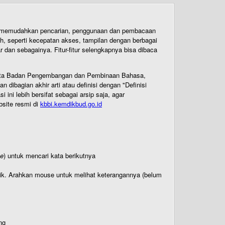
uk memudahkan pencarian, penggunaan dan pembacaan
ih, seperti kecepatan akses, tampilan dengan berbagai
dan sebagainya. Fitur-fitur selengkapnya bisa dibaca
 Cipta Badan Pengembangan dan Pembinaan Bahasa,
ibagian akhir arti atau definisi dengan "Definisi
ni lebih bersifat sebagai arsip saja, agar
bsite resmi di
kbbi.kemdikbud.go.id
te
) untuk mencari kata berikutnya
titik. Arahkan mouse untuk melihat keterangannya (belum
ng