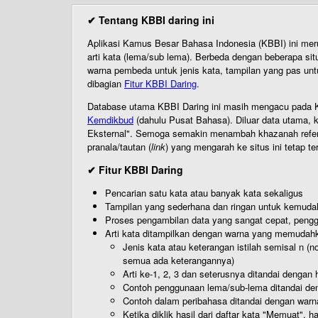
✔ Tentang KBBI daring ini
Aplikasi Kamus Besar Bahasa Indonesia (KBBI) ini me
arti kata (lema/sub lema). Berbeda dengan beberapa sit
warna pembeda untuk jenis kata, tampilan yang pas unt
dibagian
Fitur KBBI Daring
.
Database utama KBBI Daring ini masih mengacu pada KB
Kemdikbud
(dahulu Pusat Bahasa). Diluar data utama, k
Eksternal". Semoga semakin menambah khazanah referensi
pranala/tautan (
link
) yang mengarah ke situs ini tetap te
✔ Fitur KBBI Daring
Pencarian satu kata atau banyak kata sekaligus
Tampilan yang sederhana dan ringan untuk kemud
Proses pengambilan data yang sangat cepat, pengg
Arti kata ditampilkan dengan warna yang memudah
Jenis kata atau keterangan istilah semisal n (
semua ada keterangannya)
Arti ke-1, 2, 3 dan seterusnya ditandai dengan h
Contoh penggunaan lema/sub-lema ditandai den
Contoh dalam peribahasa ditandai dengan warn
Ketika diklik hasil dari daftar kata "Memuat", 