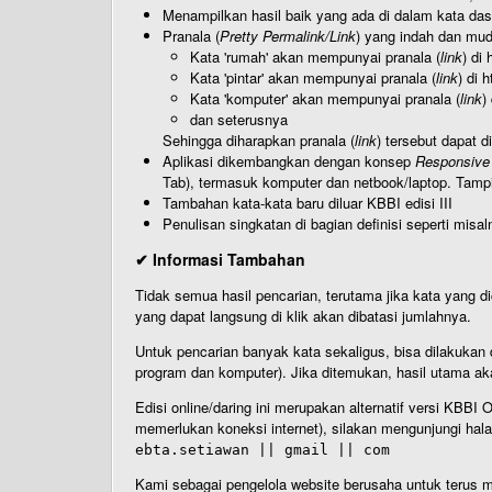
Menampilkan hasil baik yang ada di dalam kata dasa
Pranala (
Pretty Permalink/Link
) yang indah dan muda
Kata 'rumah' akan mempunyai pranala (
link
) di
Kata 'pintar' akan mempunyai pranala (
link
) di 
Kata 'komputer' akan mempunyai pranala (
link
)
dan seterusnya
Sehingga diharapkan pranala (
link
) tersebut dapat d
Aplikasi dikembangkan dengan konsep
Responsive
Tab), termasuk komputer dan netbook/laptop. Tamp
Tambahan kata-kata baru diluar KBBI edisi III
Penulisan singkatan di bagian definisi seperti misal
✔ Informasi Tambahan
Tidak semua hasil pencarian, terutama jika kata yang di
yang dapat langsung di klik akan dibatasi jumlahnya.
Untuk pencarian banyak kata sekaligus, bisa dilakuk
program dan komputer). Jika ditemukan, hasil utama ak
Edisi online/daring ini merupakan alternatif versi KBB
memerlukan koneksi internet), silakan mengunjungi hal
ebta.setiawan || gmail || com
Kami sebagai pengelola website berusaha untuk terus me