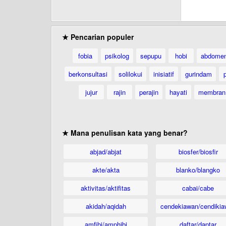
★ Pencarian populer
fobia
psikolog
sepupu
hobi
abdome
berkonsultasi
solilokui
inisiatif
gurindam
jujur
rajin
perajin
hayati
membran
★ Mana penulisan kata yang benar?
abjad/abjat
biosfer/biosfir
akte/akta
blanko/blangko
aktivitas/aktifitas
cabai/cabe
akidah/aqidah
cendekiawan/cendikia
amfibi/amphibi
daftar/daptar