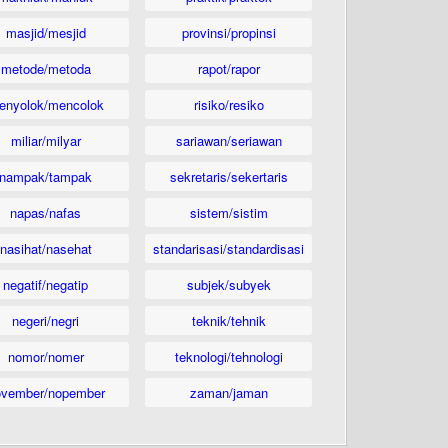
masjid/mesjid
provinsi/propinsi
metode/metoda
rapot/rapor
enyolok/mencolok
risiko/resiko
miliar/milyar
sariawan/seriawan
nampak/tampak
sekretaris/sekertaris
napas/nafas
sistem/sistim
nasihat/nasehat
standarisasi/standardisasi
negatif/negatip
subjek/subyek
negeri/negri
teknik/tehnik
nomor/nomer
teknologi/tehnologi
ovember/nopember
zaman/jaman