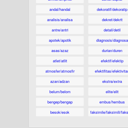
andal/handal
dekoratif/dekoratip
analisis/analisa
dekret/dekrit
antre/antri
detail/detil
apotek/apotik
diagnosis/diagnosa
asas/azaz
durian/duren
atlet/atlit
efektif/efektip
atmosfer/atmosfir
efektifitas/efektivita
azan/adzan
ekstra/extra
belum/belom
elite/elit
bengep/bengap
embus/hembus
besok/esok
faksimile/faksimili/faks