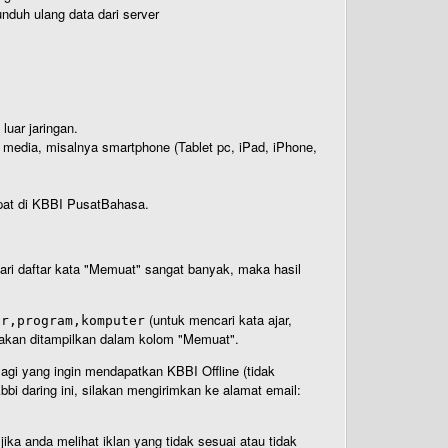
nduh ulang data dari server
luar jaringan.
i media, misalnya smartphone (Tablet pc, iPad, iPhone,
rdapat di KBBI PusatBahasa.
 dari daftar kata "Memuat" sangat banyak, maka hasil
(untuk mencari kata ajar,
ar,program,komputer
n akan ditampilkan dalam kolom "Memuat".
Bagi yang ingin mendapatkan KBBI Offline (tidak
bi daring ini, silakan mengirimkan ke alamat email:
ika anda melihat iklan yang tidak sesuai atau tidak