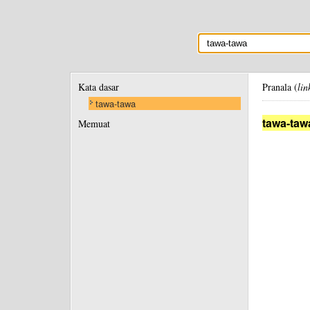
Kata dasar
Pranala (
lin
tawa-tawa
tawa-taw
Memuat