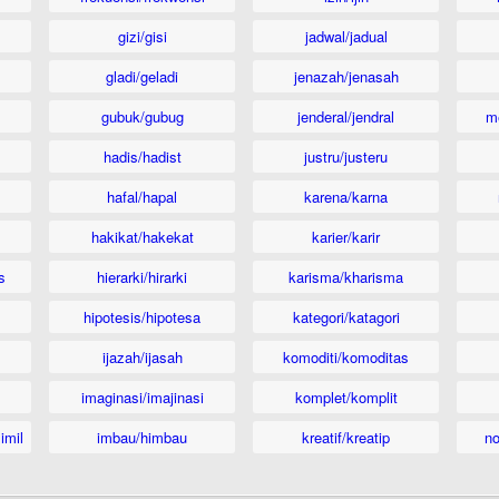
gizi/gisi
jadwal/jadual
gladi/geladi
jenazah/jenasah
gubuk/gubug
jenderal/jendral
m
hadis/hadist
justru/justeru
hafal/hapal
karena/karna
hakikat/hakekat
karier/karir
s
hierarki/hirarki
karisma/kharisma
hipotesis/hipotesa
kategori/katagori
ijazah/ijasah
komoditi/komoditas
imaginasi/imajinasi
komplet/komplit
imil
imbau/himbau
kreatif/kreatip
n