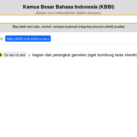
Kamus Besar Bahasa Indonesia (KBBI)
Kamus versi online/daring (dalam jaringan)
Bisa lebih dari satu, contoh:
ambyar,terjemah,integritas,sinonim,efektif,analisis
k
):
https://kbbi.web.id/tawa-tawa
a
/ta·wa-ta·wa/
n
bagian dari perangkat gamelan joget bumbung laras slendr