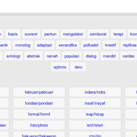
n
basis
suvenir
pantun
mengoleksi
semburat
terapi
kom
panik
monolog
adaptasi
senandika
polkadot
kreatif
replikas
antologi
abstrak
ramah
populasi
dialog
mandiri
cerdas
optimis
deru
februari/pebruari
indera/indra
fondasi/pondasi
insaf/insyaf
formal/formil
isap/hisap
wan
foto/photo
istri/isteri
frekuensi/frekwensi
izin/ijin