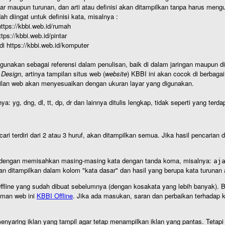
r maupun turunan, dan arti atau definisi akan ditampilkan tanpa harus mengu
h diingat untuk definisi kata, misalnya :
 https://kbbi.web.id/rumah
https://kbbi.web.id/pintar
 di https://kbbi.web.id/komputer
igunakan sebagai referensi dalam penulisan, baik di dalam jaringan maupun di 
 Design
, artinya tampilan situs web (
website
) KBBI ini akan cocok di berbaga
ilan web akan menyesuaikan dengan ukuran layar yang digunakan.
nya: yg, dng, dl, tt, dp, dr dan lainnya ditulis lengkap, tidak seperti yang te
cari terdiri dari 2 atau 3 huruf, akan ditampilkan semua. Jika hasil pencarian
an dengan memisahkan masing-masing kata dengan tanda koma, misalnya:
aj
an ditampilkan dalam kolom "kata dasar" dan hasil yang berupa kata turuna
I Offline yang sudah dibuat sebelumnya (dengan kosakata yang lebih banyak). 
aman web ini
KBBI Offline
. Jika ada masukan, saran dan perbaikan terhadap kb
nyaring iklan yang tampil agar tetap menampilkan iklan yang pantas. Tetapi j