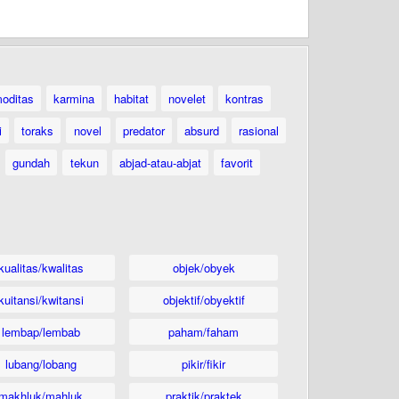
oditas
karmina
habitat
novelet
kontras
i
toraks
novel
predator
absurd
rasional
gundah
tekun
abjad-atau-abjat
favorit
kualitas/kwalitas
objek/obyek
kuitansi/kwitansi
objektif/obyektif
lembap/lembab
paham/faham
lubang/lobang
pikir/fikir
makhluk/mahluk
praktik/praktek