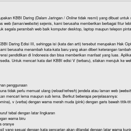
rupakan KBBI Daring (Dalam Jaringan /
Online
tidak resmi) yang dibuat unt
us web (laman/
website
) sejenis, kami berusaha memberikan berbagai fitur leb
uk segala perambah web baik komputer desktop, laptop maupun telepon pintar 
BI Daring Edisi III, sehingga isi (kata dan arti) tersebut merupakan Hak
ami berusaha menambah kata-kata baru yang akan diberi keterangan tambahan d
 pendidikan di Indonesia dan bisa memberikan manfaat yang luas. Aplikasi i
rsedia. Untuk mencari kata dari KBBI edisi V (terbaru), silakan merujuk ke we
ahan penggunaan
una tidak perlu memuat ulang (
reload/refresh
) jendela atau laman web (
websi
kan mencari lema maupun sub lema. Berikut beberapa penjelasannya:
nomina), v (verba) dengan warna merah muda (pink) dengan garis bawah titik-
uruf tebal dengan latar lingkaran
gan warna biru
a oranye
hasil yang sesuai dengan kata pencarian akan ditandai dengan latar warna kuni