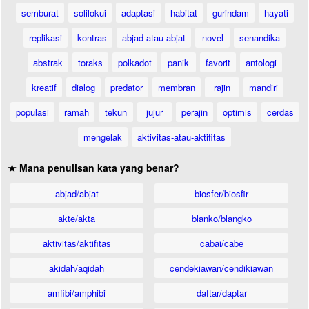
semburat
solilokui
adaptasi
habitat
gurindam
hayati
replikasi
kontras
abjad-atau-abjat
novel
senandika
abstrak
toraks
polkadot
panik
favorit
antologi
kreatif
dialog
predator
membran
rajin
mandiri
populasi
ramah
tekun
jujur
perajin
optimis
cerdas
mengelak
aktivitas-atau-aktifitas
★ Mana penulisan kata yang benar?
abjad/abjat
biosfer/biosfir
akte/akta
blanko/blangko
aktivitas/aktifitas
cabai/cabe
akidah/aqidah
cendekiawan/cendikiawan
amfibi/amphibi
daftar/daptar