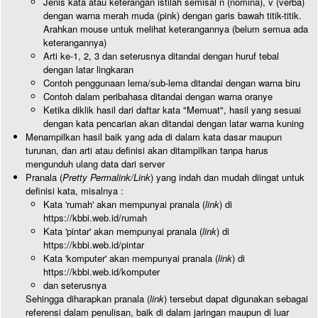
Jenis kata atau keterangan istilah semisal n (nomina), v (verba)
dengan warna merah muda (pink) dengan garis bawah titik-titik.
Arahkan mouse untuk melihat keterangannya (belum semua ada
keterangannya)
Arti ke-1, 2, 3 dan seterusnya ditandai dengan huruf tebal
dengan latar lingkaran
Contoh penggunaan lema/sub-lema ditandai dengan warna biru
Contoh dalam peribahasa ditandai dengan warna oranye
Ketika diklik hasil dari daftar kata "Memuat", hasil yang sesuai
dengan kata pencarian akan ditandai dengan latar warna kuning
Menampilkan hasil baik yang ada di dalam kata dasar maupun
turunan, dan arti atau definisi akan ditampilkan tanpa harus
mengunduh ulang data dari server
Pranala (
Pretty Permalink/Link
) yang indah dan mudah diingat untuk
definisi kata, misalnya :
Kata 'rumah' akan mempunyai pranala (
link
) di
https://kbbi.web.id/rumah
Kata 'pintar' akan mempunyai pranala (
link
) di
https://kbbi.web.id/pintar
Kata 'komputer' akan mempunyai pranala (
link
) di
https://kbbi.web.id/komputer
dan seterusnya
Sehingga diharapkan pranala (
link
) tersebut dapat digunakan sebagai
referensi dalam penulisan, baik di dalam jaringan maupun di luar