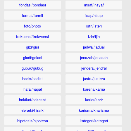
fondasi/pondasi
insaf/insyaf
formal/formil
isap/hisap
foto/photo
istri/isteri
frekuensi/frekwensi
izin/ijin
gizi/gisi
jadwal/jadual
gladi/geladi
jenazah/jenasah
gubuk/gubug
jenderal/jendral
hadis/hadist
justru/justeru
hafal/hapal
karena/karna
hakikat/hakekat
karier/karir
hierarki/hirarki
karisma/kharisma
hipotesis/hipotesa
kategori/katagori