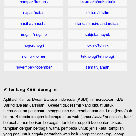
nampak/tampak
sekretaris/sekertaris
napas/nafas
sistem/sistim
nasihat/nasehat
standarisasi/standardisasi
negatif/negatip
subjek/subyek
negeri/negri
teknik/tehnik
nomor/nomer
teknologi/tehnologi
november/nopember
zaman/jaman
✔ Tentang KBBI daring ini
Aplikasi Kamus Besar Bahasa Indonesia (KBBI) ini merupakan KBBI
Daring (Dalam Jaringan /
Online
tidak resmi) yang dibuat untuk
memudahkan pencarian, penggunaan dan pembacaan arti kata (lema/sub
lema). Berbeda dengan beberapa situs web (laman/
website
) sejenis, kami
berusaha memberikan berbagai fitur lebih, seperti kecepatan akses,
tampilan dengan berbagai warna pembeda untuk jenis kata, tampilan
yang pas untuk segala perambah web baik komputer desktop, laptop