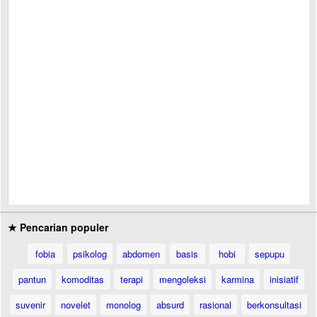
★ Pencarian populer
fobia
psikolog
abdomen
basis
hobi
sepupu
pantun
komoditas
terapi
mengoleksi
karmina
inisiatif
suvenir
novelet
monolog
absurd
rasional
berkonsultasi