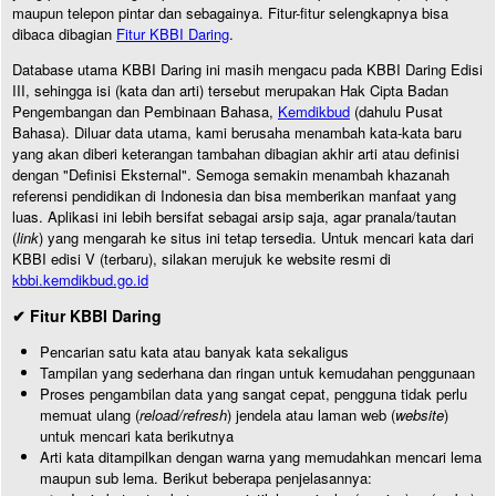
maupun telepon pintar dan sebagainya. Fitur-fitur selengkapnya bisa
dibaca dibagian
Fitur KBBI Daring
.
Database utama KBBI Daring ini masih mengacu pada KBBI Daring Edisi
III, sehingga isi (kata dan arti) tersebut merupakan Hak Cipta Badan
Pengembangan dan Pembinaan Bahasa,
Kemdikbud
(dahulu Pusat
Bahasa). Diluar data utama, kami berusaha menambah kata-kata baru
yang akan diberi keterangan tambahan dibagian akhir arti atau definisi
dengan "Definisi Eksternal". Semoga semakin menambah khazanah
referensi pendidikan di Indonesia dan bisa memberikan manfaat yang
luas. Aplikasi ini lebih bersifat sebagai arsip saja, agar pranala/tautan
(
link
) yang mengarah ke situs ini tetap tersedia. Untuk mencari kata dari
KBBI edisi V (terbaru), silakan merujuk ke website resmi di
kbbi.kemdikbud.go.id
✔ Fitur KBBI Daring
Pencarian satu kata atau banyak kata sekaligus
Tampilan yang sederhana dan ringan untuk kemudahan penggunaan
Proses pengambilan data yang sangat cepat, pengguna tidak perlu
memuat ulang (
reload/refresh
) jendela atau laman web (
website
)
untuk mencari kata berikutnya
Arti kata ditampilkan dengan warna yang memudahkan mencari lema
maupun sub lema. Berikut beberapa penjelasannya: