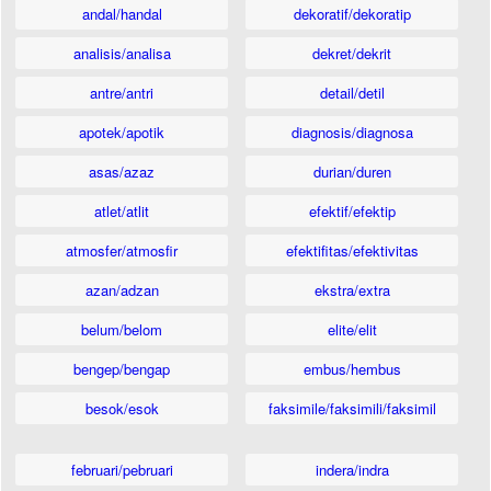
andal/handal
dekoratif/dekoratip
analisis/analisa
dekret/dekrit
antre/antri
detail/detil
apotek/apotik
diagnosis/diagnosa
asas/azaz
durian/duren
atlet/atlit
efektif/efektip
atmosfer/atmosfir
efektifitas/efektivitas
azan/adzan
ekstra/extra
belum/belom
elite/elit
bengep/bengap
embus/hembus
besok/esok
faksimile/faksimili/faksimil
februari/pebruari
indera/indra