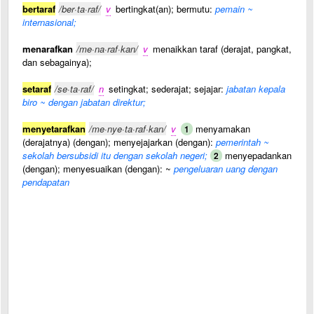
bertaraf
/ber·ta·raf/
v
bertingkat(an); bermutu:
pemain ~
internasional;
menarafkan
/me·na·raf·kan/
v
menaikkan taraf (derajat, pangkat,
dan sebagainya);
setaraf
/se·ta·raf/
n
setingkat; sederajat; sejajar:
jabatan kepala
biro ~ dengan jabatan direktur;
menyetarafkan
/me·nye·ta·raf·kan/
v
menyamakan
1
(derajatnya) (dengan); menyejajarkan (dengan):
pemerintah ~
sekolah bersubsidi itu dengan sekolah negeri;
menyepadankan
2
(dengan); menyesuaikan (dengan): ~
pengeluaran uang dengan
pendapatan