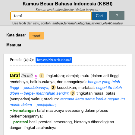
Kamus Besar Bahasa Indonesia (KBBI)
Kamus versi online/daring (dalam jaringan)
?
Bisa lebih dari satu, contoh:
ambyar,terjemah,integritas,sinonim,efektif,analisis
Kata dasar
taraf
Memuat
Pranala (
link
):
https://kbbi.web.id/taraf
taraf
/ta·raf/
n
tingkat(an); derajat; mutu (dalam arti tinggi
1
rendahnya, baik buruknya, dan sebagainya):
bangsa yang telah
tinggi -- peradabannya;
kedudukan; martabat:
negeri itu telah
2
diberi -- berpe- merintahan sendiri;
tingkatan masa; batas
3
(sempadan) waktu; stadium:
rencana kerja sama kedua negara itu
masih dalam -- penjajakan;
-- kematangan
taraf masuknya seseorang dalam proses
perkembangannya;
-- prestasi
hasil prestasi seseorang, biasanya dibandingkan
dengan tingkat aspirasinya;