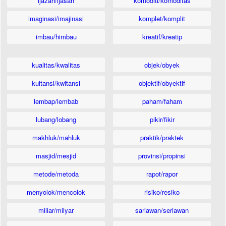
ijazah/ijasah
komoditi/komoditas
imaginasi/imajinasi
komplet/komplit
imbau/himbau
kreatif/kreatip
kualitas/kwalitas
objek/obyek
kuitansi/kwitansi
objektif/obyektif
lembap/lembab
paham/faham
lubang/lobang
pikir/fikir
makhluk/mahluk
praktik/praktek
masjid/mesjid
provinsi/propinsi
metode/metoda
rapot/rapor
menyolok/mencolok
risiko/resiko
miliar/milyar
sariawan/seriawan