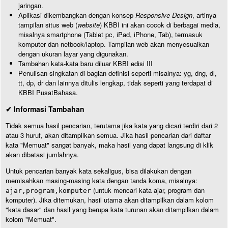
jaringan.
Aplikasi dikembangkan dengan konsep
Responsive Design
, artinya
tampilan situs web (
website
) KBBI ini akan cocok di berbagai media,
misalnya smartphone (Tablet pc, iPad, iPhone, Tab), termasuk
komputer dan netbook/laptop. Tampilan web akan menyesuaikan
dengan ukuran layar yang digunakan.
Tambahan kata-kata baru diluar KBBI edisi III
Penulisan singkatan di bagian definisi seperti misalnya: yg, dng, dl,
tt, dp, dr dan lainnya ditulis lengkap, tidak seperti yang terdapat di
KBBI PusatBahasa.
✔ Informasi Tambahan
Tidak semua hasil pencarian, terutama jika kata yang dicari terdiri dari 2
atau 3 huruf, akan ditampilkan semua. Jika hasil pencarian dari daftar
kata "Memuat" sangat banyak, maka hasil yang dapat langsung di klik
akan dibatasi jumlahnya.
Untuk pencarian banyak kata sekaligus, bisa dilakukan dengan
memisahkan masing-masing kata dengan tanda koma, misalnya:
(untuk mencari kata ajar, program dan
ajar,program,komputer
komputer). Jika ditemukan, hasil utama akan ditampilkan dalam kolom
"kata dasar" dan hasil yang berupa kata turunan akan ditampilkan dalam
kolom "Memuat".