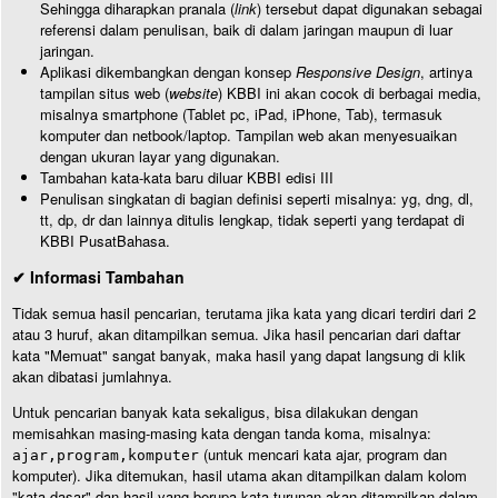
Sehingga diharapkan pranala (
link
) tersebut dapat digunakan sebagai
referensi dalam penulisan, baik di dalam jaringan maupun di luar
jaringan.
Aplikasi dikembangkan dengan konsep
Responsive Design
, artinya
tampilan situs web (
website
) KBBI ini akan cocok di berbagai media,
misalnya smartphone (Tablet pc, iPad, iPhone, Tab), termasuk
komputer dan netbook/laptop. Tampilan web akan menyesuaikan
dengan ukuran layar yang digunakan.
Tambahan kata-kata baru diluar KBBI edisi III
Penulisan singkatan di bagian definisi seperti misalnya: yg, dng, dl,
tt, dp, dr dan lainnya ditulis lengkap, tidak seperti yang terdapat di
KBBI PusatBahasa.
✔ Informasi Tambahan
Tidak semua hasil pencarian, terutama jika kata yang dicari terdiri dari 2
atau 3 huruf, akan ditampilkan semua. Jika hasil pencarian dari daftar
kata "Memuat" sangat banyak, maka hasil yang dapat langsung di klik
akan dibatasi jumlahnya.
Untuk pencarian banyak kata sekaligus, bisa dilakukan dengan
memisahkan masing-masing kata dengan tanda koma, misalnya:
(untuk mencari kata ajar, program dan
ajar,program,komputer
komputer). Jika ditemukan, hasil utama akan ditampilkan dalam kolom
"kata dasar" dan hasil yang berupa kata turunan akan ditampilkan dalam