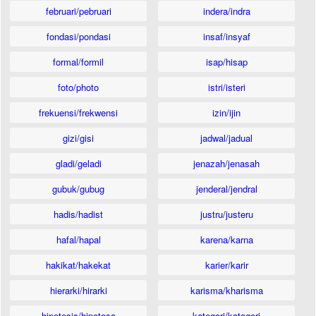
februari/pebruari
indera/indra
fondasi/pondasi
insaf/insyaf
formal/formil
isap/hisap
foto/photo
istri/isteri
frekuensi/frekwensi
izin/ijin
gizi/gisi
jadwal/jadual
gladi/geladi
jenazah/jenasah
gubuk/gubug
jenderal/jendral
hadis/hadist
justru/justeru
hafal/hapal
karena/karna
hakikat/hakekat
karier/karir
hierarki/hirarki
karisma/kharisma
hipotesis/hipotesa
kategori/katagori