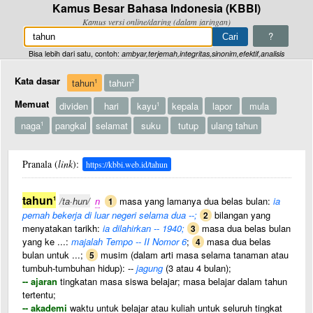
Kamus Besar Bahasa Indonesia (KBBI)
Kamus versi online/daring (dalam jaringan)
?
Bisa lebih dari satu, contoh:
ambyar,terjemah,integritas,sinonim,efektif,analisis
Kata dasar
tahun
tahun
1
2
Memuat
dividen
hari
kayu
kepala
lapor
mula
1
naga
pangkal
selamat
suku
tutup
ulang tahun
1
Pranala (
link
):
https://kbbi.web.id/tahun
tahun
1
/ta·hun/
n
masa yang lamanya dua belas bulan:
ia
1
pernah bekerja di luar negeri selama dua --;
bilangan yang
2
menyatakan tarikh:
ia dilahirkan -- 1940;
masa dua belas bulan
3
yang ke ...:
majalah Tempo -- II Nomor 6
;
masa dua belas
4
bulan untuk ...;
musim (dalam arti masa selama tanaman atau
5
tumbuh-tumbuhan hidup): --
jagung
(3 atau 4 bulan);
-- ajaran
tingkatan masa siswa belajar; masa belajar dalam tahun
tertentu;
-- akademi
waktu untuk belajar atau kuliah untuk seluruh tingkat