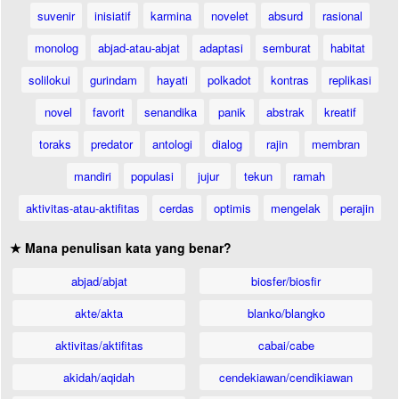
suvenir
inisiatif
karmina
novelet
absurd
rasional
monolog
abjad-atau-abjat
adaptasi
semburat
habitat
solilokui
gurindam
hayati
polkadot
kontras
replikasi
novel
favorit
senandika
panik
abstrak
kreatif
toraks
predator
antologi
dialog
rajin
membran
mandiri
populasi
jujur
tekun
ramah
aktivitas-atau-aktifitas
cerdas
optimis
mengelak
perajin
★ Mana penulisan kata yang benar?
abjad/abjat
biosfer/biosfir
akte/akta
blanko/blangko
aktivitas/aktifitas
cabai/cabe
akidah/aqidah
cendekiawan/cendikiawan