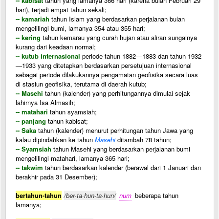
-- kabisat
tahun yang lamanya 366 hari (karena bulan Februari 29
hari), terjadi empat tahun sekali;
-- kamariah
tahun Islam yang berdasarkan perjalanan bulan
mengelilingi bumi, lamanya 354 atau 355 hari;
-- kering
tahun kemarau yang curah hujan atau aliran sungainya
kurang dari keadaan normal;
-- kutub internasional
periode tahun 1882—1883 dan tahun 1932
—1933 yang ditetapkan berdasarkan persetujuan internasional
sebagai periode dilakukannya pengamatan geofisika secara luas
di stasiun geofisika, terutama di daerah kutub;
-- Masehi
tahun (kalender) yang perhitungannya dimulai sejak
lahirnya Isa Almasih;
-- matahari
tahun syamsiah;
-- panjang
tahun kabisat;
-- Saka
tahun (kalender) menurut perhitungan tahun Jawa yang
kalau dipindahkan ke tahun
Masehi
ditambah 78 tahun;
-- Syamsiah
tahun Masehi yang berdasarkan perjalanan bumi
mengelilingi matahari, lamanya 365 hari;
-- takwim
tahun berdasarkan kalender (berawal dari 1 Januari dan
berakhir pada 31 Desember);
bertahun-tahun
/ber·ta·hun-ta·hun/
num
beberapa tahun
lamanya;