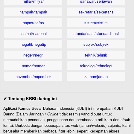
miliar/milyar
sariawan/seriawan
nampak/tampak
sekretaris/sekertaris
napas/nafas
sistem/sistim
nasihat/nasehat
standarisasi/standardisasi
negatif/negatip
subjek/subyek
negeri/negri
teknik/tehnik
nomor/nomer
teknologi/tehnologi
november/nopember
zaman/jaman
✔ Tentang KBBI daring ini
Aplikasi Kamus Besar Bahasa Indonesia (KBBI) ini merupakan KBBI
Daring (Dalam Jaringan /
Online
tidak resmi) yang dibuat untuk
memudahkan pencarian, penggunaan dan pembacaan arti kata (lema/sub
lema). Berbeda dengan beberapa situs web (laman/
website
) sejenis, kami
berusaha memberikan berbagai fitur lebih, seperti kecepatan akses,