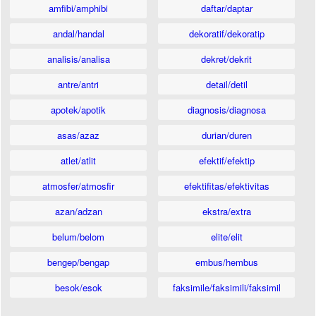
amfibi/amphibi
daftar/daptar
andal/handal
dekoratif/dekoratip
analisis/analisa
dekret/dekrit
antre/antri
detail/detil
apotek/apotik
diagnosis/diagnosa
asas/azaz
durian/duren
atlet/atlit
efektif/efektip
atmosfer/atmosfir
efektifitas/efektivitas
azan/adzan
ekstra/extra
belum/belom
elite/elit
bengep/bengap
embus/hembus
besok/esok
faksimile/faksimili/faksimil