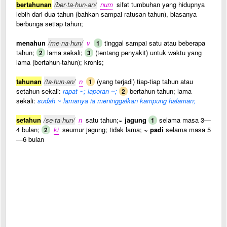
bertahunan
/ber·ta·hun·an/
num
sifat tumbuhan yang hidupnya
lebih dari dua tahun (bahkan sampai ratusan tahun), biasanya
berbunga setiap tahun;
menahun
/me·na·hun/
v
tinggal sampai satu atau beberapa
1
tahun;
lama sekali;
(tentang penyakit) untuk waktu yang
2
3
lama (bertahun-tahun); kronis;
tahunan
/ta·hun·an/
n
(yang terjadi) tiap-tiap tahun atau
1
setahun sekali:
rapat ~; laporan ~;
bertahun-tahun; lama
2
sekali:
sudah ~ lamanya ia meninggalkan kampung halaman;
setahun
/se·ta·hun/
n
satu tahun;
~ jagung
selama masa 3—
1
4 bulan;
ki
seumur jagung; tidak lama;
~ padi
selama masa 5
2
—6 bulan