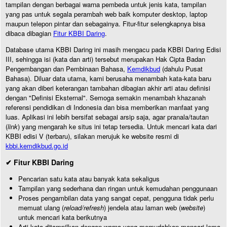
tampilan dengan berbagai warna pembeda untuk jenis kata, tampilan
yang pas untuk segala perambah web baik komputer desktop, laptop
maupun telepon pintar dan sebagainya. Fitur-fitur selengkapnya bisa
dibaca dibagian
Fitur KBBI Daring
.
Database utama KBBI Daring ini masih mengacu pada KBBI Daring Edisi
III, sehingga isi (kata dan arti) tersebut merupakan Hak Cipta Badan
Pengembangan dan Pembinaan Bahasa,
Kemdikbud
(dahulu Pusat
Bahasa). Diluar data utama, kami berusaha menambah kata-kata baru
yang akan diberi keterangan tambahan dibagian akhir arti atau definisi
dengan "Definisi Eksternal". Semoga semakin menambah khazanah
referensi pendidikan di Indonesia dan bisa memberikan manfaat yang
luas. Aplikasi ini lebih bersifat sebagai arsip saja, agar pranala/tautan
(
link
) yang mengarah ke situs ini tetap tersedia. Untuk mencari kata dari
KBBI edisi V (terbaru), silakan merujuk ke website resmi di
kbbi.kemdikbud.go.id
✔ Fitur KBBI Daring
Pencarian satu kata atau banyak kata sekaligus
Tampilan yang sederhana dan ringan untuk kemudahan penggunaan
Proses pengambilan data yang sangat cepat, pengguna tidak perlu
memuat ulang (
reload/refresh
) jendela atau laman web (
website
)
untuk mencari kata berikutnya
Arti kata ditampilkan dengan warna yang memudahkan mencari lema