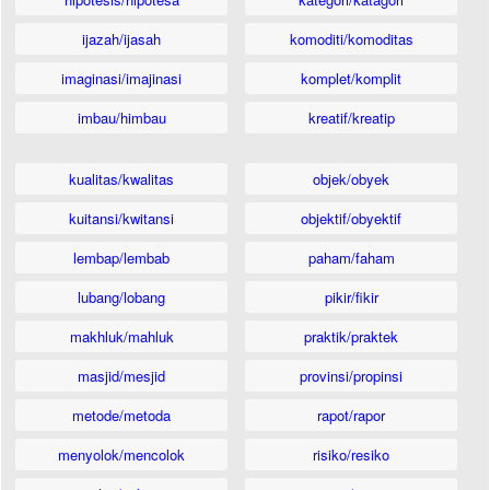
ijazah/ijasah
komoditi/komoditas
imaginasi/imajinasi
komplet/komplit
imbau/himbau
kreatif/kreatip
kualitas/kwalitas
objek/obyek
kuitansi/kwitansi
objektif/obyektif
lembap/lembab
paham/faham
lubang/lobang
pikir/fikir
makhluk/mahluk
praktik/praktek
masjid/mesjid
provinsi/propinsi
metode/metoda
rapot/rapor
menyolok/mencolok
risiko/resiko