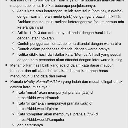
maupun sub lema. Berikut beberapa penjelasannya:
Jenis kata atau keterangan istilah semisal n (nomina), v (verba)
dengan warna merah muda (pink) dengan garis bawah titik-titik.
Arahkan mouse untuk melihat keterangannya (belum semua ada
keterangannya)
Arti ke-1, 2, 3 dan seterusnya ditandai dengan huruf tebal
dengan latar lingkaran
Contoh penggunaan lema/sub-lema ditandai dengan warna biru
Contoh dalam peribahasa ditandai dengan warna oranye
Ketika diklik hasil dari daftar kata "Memuat", hasil yang sesuai
dengan kata pencarian akan ditandai dengan latar warna kuning
Menampilkan hasil baik yang ada di dalam kata dasar maupun
turunan, dan arti atau definisi akan ditampilkan tanpa harus
mengunduh ulang data dari server
Pranala (
Pretty Permalink/Link
) yang indah dan mudah diingat untuk
definisi kata, misalnya :
Kata 'rumah' akan mempunyai pranala (
link
) di
https://kbbi.web.id/rumah
Kata 'pintar' akan mempunyai pranala (
link
) di
https://kbbi.web.id/pintar
Kata 'komputer' akan mempunyai pranala (
link
) di
https://kbbi.web.id/komputer
dan seterusnya