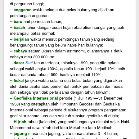
di perguruan tinggi;
-- anggaran
waktu selama dua belas bulan yang dijadikan
perhitungan anggaran;
-- baru
hari permulaan tahun;
-- basah
tahun dengan curah hujan atau aliran sungai yang jauh
melampaui batas normal;
-- berjalan
waktu menurut perhitungan tahun yang sedang
berlangsung; tahun yang belum habis hari bulannya;
-- cahaya
satuan ukuran dalam astronomi, di antaranya 1 detik
cahaya atau 300.000 km;
-- dasar
Stat
tahun tertentu, misalnya 1990, yang ditetapkan
sebagai wakil angka 100%, apabila tahun 1991 terjadi 10% lebih
besar daripada tahun 1990, hasilnya menjadi 110%;
-- fiskal
jangka waktu selama dua belas bulan yang digunakan
oleh dunia usaha atau pemerintah untuk pembukuan dan masa
dan sebagainya tidak perlu sama dengan tahun takwim;
-- Geofisika Internasional
periode (1 Juli 1957—31 Desember
1958) yang ditetapkan oleh Himpunan Geodesi dan Geofisika
Internasional sebagai periode dilakukannya program pengamatan
geofisika secara luas oleh seluruh stasiun geofisika di dunia;
-- Hijriah
tahun (kalender) yang perhitungannya dimulai sejak Nabi
Muhammad saw. hijrah dari kota Mekah ke kota Medinah;
-- jagung
masa usia jagung, yaitu masa selama 3—4 bulan;