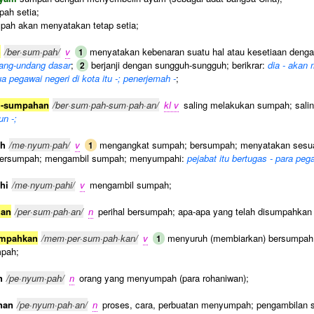
ah setia;
ah akan menyatakan tetap setia;
h
/ber·sum·pah/
v
menyatakan kebenaran suatu hal atau kesetiaan den
1
ang-undang dasar
;
berjanji dengan sungguh-sungguh; berikrar:
dia - akan
2
 pegawai negeri di kota itu -; penerjemah -
;
h-sumpahan
/ber·sum·pah-sum·pah·an/
kl v
saling melakukan sumpah; saling
n -;
h
/me·nyum·pah/
v
mengangkat sumpah; bersumpah; menyatakan sesu
1
ersumpah; mengambil sumpah; menyumpahi:
pejabat itu bertugas - para peg
hi
/me·nyum·pahi/
v
mengambil sumpah;
han
/per·sum·pah·an/
n
perihal bersumpah; apa-apa yang telah disumpahkan (d
mpahkan
/mem·per·sum·pah·kan/
v
menyuruh (membiarkan) bersumpa
1
pah;
h
/pe·nyum·pah/
n
orang yang menyumpah (para rohaniwan);
han
/pe·nyum·pah·an/
n
proses, cara, perbuatan menyumpah; pengambilan