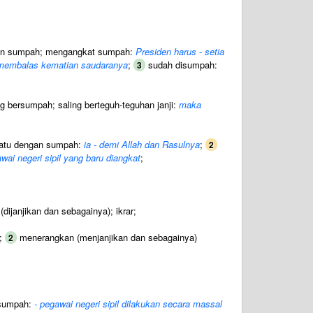
gan sumpah; mengangkat sumpah:
Presiden harus - setia
 membalas kematian saudaranya
;
sudah disumpah:
3
 bersumpah; saling berteguh-teguhan janji:
maka
atu dengan sumpah:
ia - demi Allah dan Rasulnya
;
2
awai negeri sipil yang baru diangkat
;
ijanjikan dan sebagainya); ikrar;
h;
menerangkan (menjanjikan dan sebagainya)
2
 sumpah:
- pegawai negeri sipil dilakukan secara massal