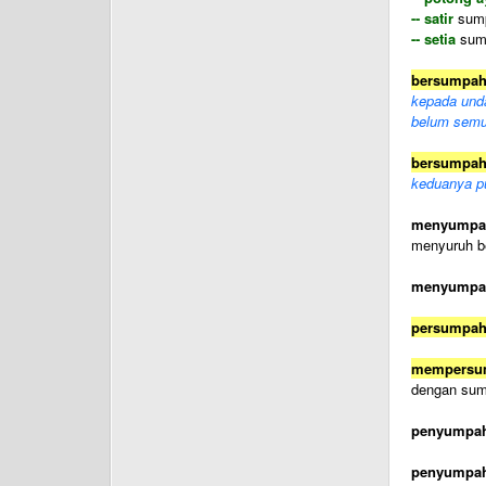
-- satir
sump
-- setia
sump
bersumpa
kepada und
belum semua
bersumpa
keduanya pu
menyumpa
menyuruh b
menyumpa
persumpa
mempersu
dengan sum
penyumpa
penyumpa