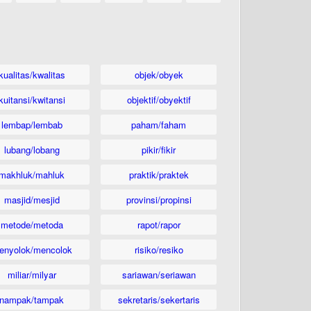
kualitas/kwalitas
objek/obyek
kuitansi/kwitansi
objektif/obyektif
lembap/lembab
paham/faham
lubang/lobang
pikir/fikir
makhluk/mahluk
praktik/praktek
masjid/mesjid
provinsi/propinsi
metode/metoda
rapot/rapor
enyolok/mencolok
risiko/resiko
miliar/milyar
sariawan/seriawan
nampak/tampak
sekretaris/sekertaris