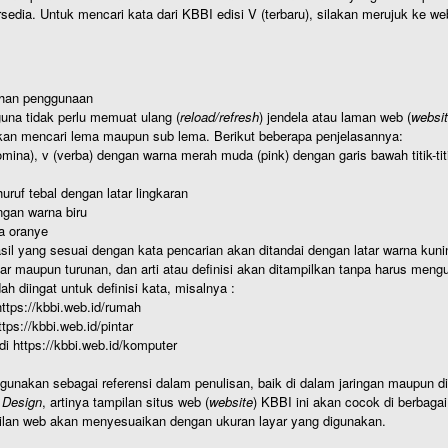
rsedia. Untuk mencari kata dari KBBI edisi V (terbaru), silakan merujuk ke we
ahan penggunaan
una tidak perlu memuat ulang (
reload/refresh
) jendela atau laman web (
websi
kan mencari lema maupun sub lema. Berikut beberapa penjelasannya:
nomina), v (verba) dengan warna merah muda (pink) dengan garis bawah titik-
uruf tebal dengan latar lingkaran
gan warna biru
a oranye
hasil yang sesuai dengan kata pencarian akan ditandai dengan latar warna kuni
r maupun turunan, dan arti atau definisi akan ditampilkan tanpa harus mengu
h diingat untuk definisi kata, misalnya :
 https://kbbi.web.id/rumah
https://kbbi.web.id/pintar
 di https://kbbi.web.id/komputer
igunakan sebagai referensi dalam penulisan, baik di dalam jaringan maupun di 
 Design
, artinya tampilan situs web (
website
) KBBI ini akan cocok di berbaga
ilan web akan menyesuaikan dengan ukuran layar yang digunakan.