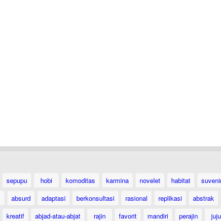
sepupu
hobi
komoditas
karmina
novelet
habitat
suveni
absurd
adaptasi
berkonsultasi
rasional
replikasi
abstrak
kreatif
abjad-atau-abjat
rajin
favorit
mandiri
perajin
juju