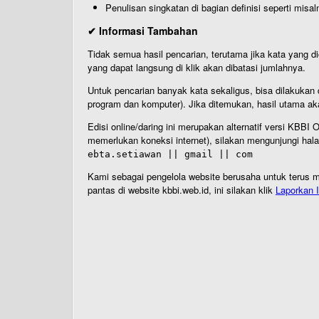
Penulisan singkatan di bagian definisi seperti misal
✔ Informasi Tambahan
Tidak semua hasil pencarian, terutama jika kata yang di
yang dapat langsung di klik akan dibatasi jumlahnya.
Untuk pencarian banyak kata sekaligus, bisa dilakuk
program dan komputer). Jika ditemukan, hasil utama ak
Edisi online/daring ini merupakan alternatif versi KBB
memerlukan koneksi internet), silakan mengunjungi hal
ebta.setiawan || gmail || com
Kami sebagai pengelola website berusaha untuk terus me
pantas di website kbbi.web.id, ini silakan klik
Laporkan I