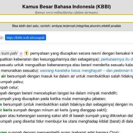
Kamus Besar Bahasa Indonesia (KBBI)
Kamus versi online/daring (dalam jaringan)
Bisa lebih dari satu, contoh:
ambyar,terjemah,integritas,sinonim,efektif,analisis
k
):
https://kbbi.web.id/sumpah
/sum·pah/
n
pernyataan yang diucapkan secara resmi dengan bersaksi 
1
guatkan kebenaran dan kesungguhannya dan sebagainya):
perkataannya itu d
esuatu untuk menguatkan kebenarannya atau berani menderita sesuatu kalau
n menunaikan sesuatu):
seorang karateka harus menghayati -- dan pedoman k
 air
bersumpah dengan masuk ke dalam air untuk membuktikan salah tidakn
umpah palsu;
pah celur;
ah dengan berani mencelupkan tangan ke dalam minyak mendidih;
umpah yang diucapkan pada ketika mulai memangku jabatan;
am
bersumpah (untuk membuktikan salah tidaknya dan sebagainya) dengan mas
r keris
sumpah dengan minum air keris (yang dianggap sakti);
pan atau keterangan seorang saksi ahli di bawah sumpah yang diikrarkan da
umpah yang disertai tidur membujur ke utara menghadap kiblat (barat) di dal
ayam
sumpah dengan menyembelih ayam (sebagai adat bangsa Cina);