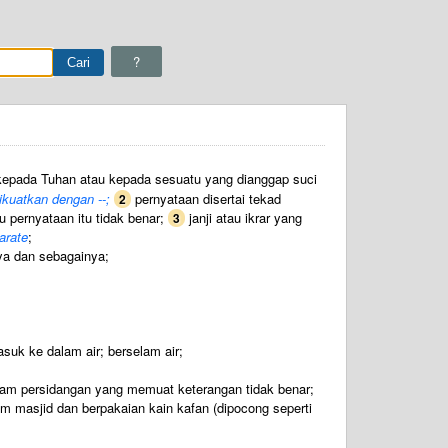
?
kepada Tuhan atau kepada sesuatu yang dianggap suci
ikuatkan dengan --;
pernyataan disertai tekad
2
 pernyataan itu tidak benar;
janji atau ikrar yang
3
arate
;
ya dan sebagainya;
uk ke dalam air; berselam air;
lam persidangan yang memuat keterangan tidak benar;
am masjid dan berpakaian kain kafan (dipocong seperti