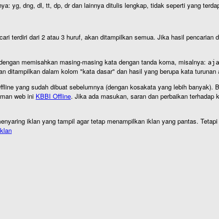
nya: yg, dng, dl, tt, dp, dr dan lainnya ditulis lengkap, tidak seperti yang te
cari terdiri dari 2 atau 3 huruf, akan ditampilkan semua. Jika hasil pencarian
an dengan memisahkan masing-masing kata dengan tanda koma, misalnya:
aj
an ditampilkan dalam kolom "kata dasar" dan hasil yang berupa kata turuna
I Offline yang sudah dibuat sebelumnya (dengan kosakata yang lebih banyak). 
aman web ini
KBBI Offline
. Jika ada masukan, saran dan perbaikan terhadap kb
nyaring iklan yang tampil agar tetap menampilkan iklan yang pantas. Tetapi j
klan