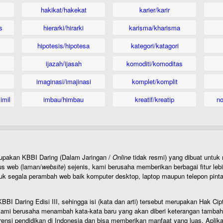
hakikat/hakekat
karier/karir
s
hierarki/hirarki
karisma/kharisma
hipotesis/hipotesa
kategori/katagori
ijazah/ijasah
komoditi/komoditas
imaginasi/imajinasi
komplet/komplit
imil
imbau/himbau
kreatif/kreatip
n
rupakan KBBI Daring (Dalam Jaringan /
Online
tidak resmi) yang dibuat unt
us web (laman/
website
) sejenis, kami berusaha memberikan berbagai fitur leb
uk segala perambah web baik komputer desktop, laptop maupun telepon pintar 
BI Daring Edisi III, sehingga isi (kata dan arti) tersebut merupakan Hak
ami berusaha menambah kata-kata baru yang akan diberi keterangan tambahan d
 pendidikan di Indonesia dan bisa memberikan manfaat yang luas. Aplikasi i