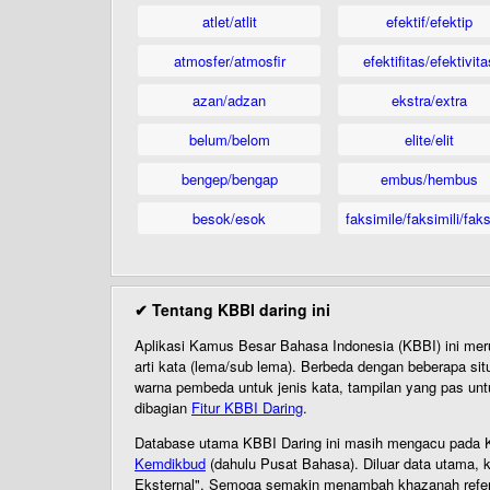
atlet/atlit
efektif/efektip
atmosfer/atmosfir
efektifitas/efektivita
azan/adzan
ekstra/extra
belum/belom
elite/elit
bengep/bengap
embus/hembus
besok/esok
faksimile/faksimili/faks
✔ Tentang KBBI daring ini
Aplikasi Kamus Besar Bahasa Indonesia (KBBI) ini me
arti kata (lema/sub lema). Berbeda dengan beberapa sit
warna pembeda untuk jenis kata, tampilan yang pas unt
dibagian
Fitur KBBI Daring
.
Database utama KBBI Daring ini masih mengacu pada KB
Kemdikbud
(dahulu Pusat Bahasa). Diluar data utama, k
Eksternal". Semoga semakin menambah khazanah referensi