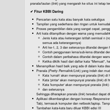
pranala/tautan (
link
) yang mengarah ke situs ini tetap te
✔ Fitur KBBI Daring
Pencarian satu kata atau banyak kata sekaligus
Tampilan yang sederhana dan ringan untuk kemud
Proses pengambilan data yang sangat cepat, pengg
Arti kata ditampilkan dengan warna yang memudah
Jenis kata atau keterangan istilah semisal n (
semua ada keterangannya)
Arti ke-1, 2, 3 dan seterusnya ditandai dengan h
Contoh penggunaan lema/sub-lema ditandai den
Contoh dalam peribahasa ditandai dengan warn
Ketika diklik hasil dari daftar kata "Memuat", 
Menampilkan hasil baik yang ada di dalam kata dasa
Pranala (
Pretty Permalink/Link
) yang indah dan muda
Kata 'rumah' akan mempunyai pranala (
link
) di
Kata 'pintar' akan mempunyai pranala (
link
) di 
Kata 'komputer' akan mempunyai pranala (
link
)
dan seterusnya
Sehingga diharapkan pranala (
link
) tersebut dapat d
Aplikasi dikembangkan dengan konsep
Responsive
Tab), termasuk komputer dan netbook/laptop. Tamp
Tambahan kata-kata baru diluar KBBI edisi III