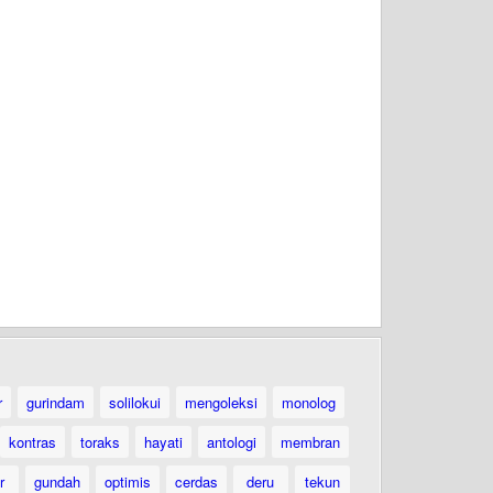
r
gurindam
solilokui
mengoleksi
monolog
kontras
toraks
hayati
antologi
membran
r
gundah
optimis
cerdas
deru
tekun