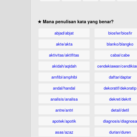
★ Mana penulisan kata yang benar?
abjad/abjat
biosfer/biosfir
akte/akta
blanko/blangko
aktivitas/aktifitas
cabai/cabe
akidah/aqidah
cendekiawan/cendikia
amfibi/amphibi
daftar/daptar
andal/handal
dekoratif/dekoratip
analisis/analisa
dekret/dekrit
antre/antri
detail/detil
apotek/apotik
diagnosis/diagnosa
asas/azaz
durian/duren