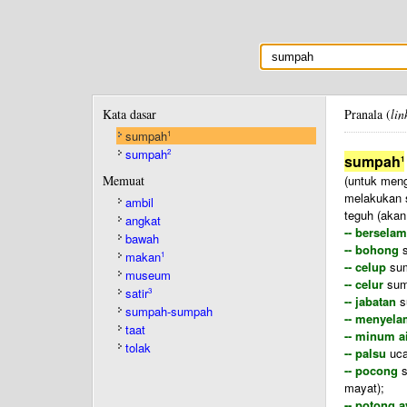
Kata dasar
Pranala (
lin
sumpah
1
sumpah
2
sumpah
1
Memuat
(untuk men
melakukan s
ambil
teguh (aka
angkat
-- berselam
bawah
-- bohong
s
makan
1
-- celup
sum
museum
-- celur
sump
satir
3
-- jabatan
s
sumpah-sumpah
-- menyel
taat
-- minum ai
tolak
-- palsu
uca
-- pocong
s
mayat);
-- potong 