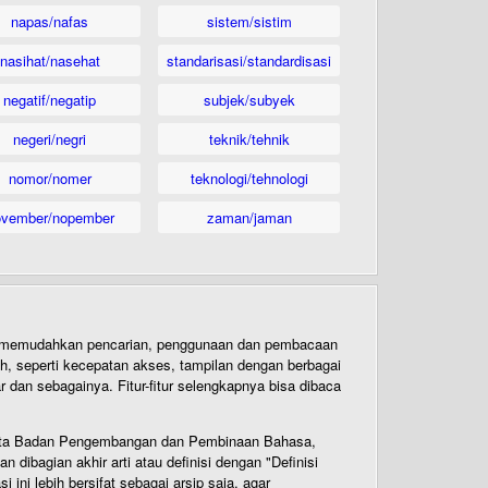
napas/nafas
sistem/sistim
nasihat/nasehat
standarisasi/standardisasi
negatif/negatip
subjek/subyek
negeri/negri
teknik/tehnik
nomor/nomer
teknologi/tehnologi
ovember/nopember
zaman/jaman
uk memudahkan pencarian, penggunaan dan pembacaan
ih, seperti kecepatan akses, tampilan dengan berbagai
dan sebagainya. Fitur-fitur selengkapnya bisa dibaca
 Cipta Badan Pengembangan dan Pembinaan Bahasa,
ibagian akhir arti atau definisi dengan "Definisi
ni lebih bersifat sebagai arsip saja, agar