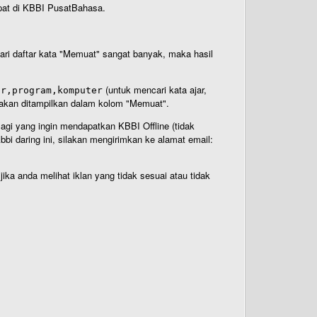
rdapat di KBBI PusatBahasa.
 dari daftar kata "Memuat" sangat banyak, maka hasil
(untuk mencari kata ajar,
ar,program,komputer
n akan ditampilkan dalam kolom "Memuat".
Bagi yang ingin mendapatkan KBBI Offline (tidak
bi daring ini, silakan mengirimkan ke alamat email:
ika anda melihat iklan yang tidak sesuai atau tidak