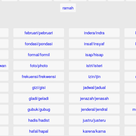
ramah
februari/pebruari
indera/indra
fondasi/pondasi
insaf/insyaf
formal/formil
isap/hisap
wan
foto/photo
istri/isteri
frekuensi/frekwensi
izin/ijin
gizi/gisi
jadwal/jadual
gladi/geladi
jenazah/jenasah
gubuk/gubug
jenderal/jendral
m
hadis/hadist
justru/justeru
hafal/hapal
karena/karna