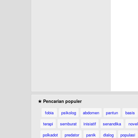
★ Pencarian populer
fobia
psikolog
abdomen
pantun
basis
terapi
semburat
inisiatif
senandika
novel
polkadot
predator
panik
dialog
populasi