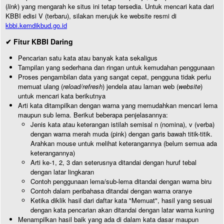
(
link
) yang mengarah ke situs ini tetap tersedia. Untuk mencari kata dari
KBBI edisi V (terbaru), silakan merujuk ke website resmi di
kbbi.kemdikbud.go.id
✔ Fitur KBBI Daring
Pencarian satu kata atau banyak kata sekaligus
Tampilan yang sederhana dan ringan untuk kemudahan penggunaan
Proses pengambilan data yang sangat cepat, pengguna tidak perlu
memuat ulang (
reload/refresh
) jendela atau laman web (
website
)
untuk mencari kata berikutnya
Arti kata ditampilkan dengan warna yang memudahkan mencari lema
maupun sub lema. Berikut beberapa penjelasannya:
Jenis kata atau keterangan istilah semisal n (nomina), v (verba)
dengan warna merah muda (pink) dengan garis bawah titik-titik.
Arahkan mouse untuk melihat keterangannya (belum semua ada
keterangannya)
Arti ke-1, 2, 3 dan seterusnya ditandai dengan huruf tebal
dengan latar lingkaran
Contoh penggunaan lema/sub-lema ditandai dengan warna biru
Contoh dalam peribahasa ditandai dengan warna oranye
Ketika diklik hasil dari daftar kata "Memuat", hasil yang sesuai
dengan kata pencarian akan ditandai dengan latar warna kuning
Menampilkan hasil baik yang ada di dalam kata dasar maupun