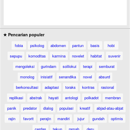
★ Pencarian populer
fobia
psikolog
abdomen
pantun
basis
hobi
sepupu
komoditas
karmina
novelet
habitat
suvenir
mengoleksi
gurindam
solilokui
terapi
semburat
monolog
inisiatif
senandika
novel
absurd
berkonsultasi
adaptasi
toraks
kontras
rasional
replikasi
abstrak
hayati
antologi
polkadot
membran
panik
predator
dialog
populasi
kreatif
abjad-atau-abjat
rajin
favorit
perajin
mandiri
jujur
gundah
optimis
cerdas
tekun
ramah
deru