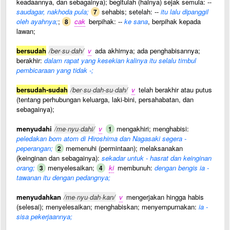
keadaannya, dan sebagainya); begitulah (halnya) sejak semula: --
saudagar, nakhoda pula;
sehabis; setelah: --
itu lalu dipanggil
7
oleh ayahnya;
;
cak
berpihak: --
ke sana
, berpihak kepada
8
lawan;
bersudah
/ber·su·dah/
v
ada akhirnya; ada penghabisannya;
berakhir:
dalam rapat yang kesekian kalinya itu selalu timbul
pembicaraan yang tidak -;
bersudah-sudah
/ber·su·dah-su·dah/
v
telah berakhir atau putus
(tentang perhubungan keluarga, laki-bini, persahabatan, dan
sebagainya);
menyudahi
/me·nyu·dahi/
v
mengakhiri; menghabisi:
1
peledakan bom atom di Hiroshima dan Nagasaki segera -
peperangan;
memenuhi (permintaan); melaksanakan
2
(keinginan dan sebagainya):
sekadar untuk - hasrat dan keinginan
orang;
menyelesaikan;
ki
membunuh:
dengan bengis ia -
3
4
tawanan itu dengan pedangnya;
menyudahkan
/me·nyu·dah·kan/
v
mengerjakan hingga habis
(selesai); menyelesaikan; menghabiskan; menyempurnakan:
ia -
sisa pekerjaannya;