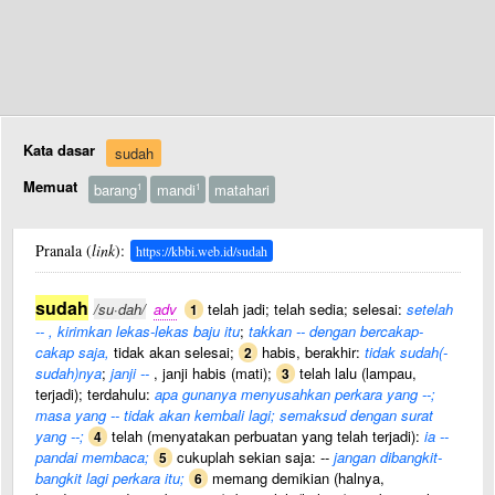
Kata dasar
sudah
Memuat
barang
mandi
matahari
1
1
Pranala (
link
):
https://kbbi.web.id/sudah
sudah
/su·dah/
adv
telah jadi; telah sedia; selesai:
setelah
1
-- , kirimkan lekas-lekas baju itu
;
takkan -- dengan bercakap-
cakap saja,
tidak akan selesai;
habis, berakhir:
tidak sudah(-
2
sudah)nya
;
janji --
, janji habis (mati);
telah lalu (lampau,
3
terjadi); terdahulu:
apa gunanya menyusahkan perkara yang --;
masa yang -- tidak akan kembali lagi; semaksud dengan surat
yang --;
telah (menyatakan perbuatan yang telah terjadi):
ia --
4
pandai membaca;
cukuplah sekian saja: --
jangan dibangkit-
5
bangkit lagi perkara itu;
memang demikian (halnya,
6