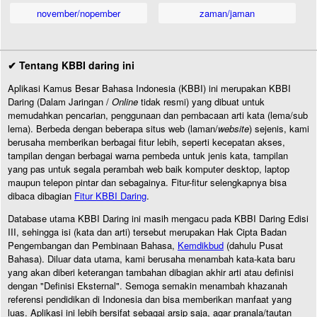
november/nopember
zaman/jaman
✔ Tentang KBBI daring ini
Aplikasi Kamus Besar Bahasa Indonesia (KBBI) ini merupakan KBBI
Daring (Dalam Jaringan /
Online
tidak resmi) yang dibuat untuk
memudahkan pencarian, penggunaan dan pembacaan arti kata (lema/sub
lema). Berbeda dengan beberapa situs web (laman/
website
) sejenis, kami
berusaha memberikan berbagai fitur lebih, seperti kecepatan akses,
tampilan dengan berbagai warna pembeda untuk jenis kata, tampilan
yang pas untuk segala perambah web baik komputer desktop, laptop
maupun telepon pintar dan sebagainya. Fitur-fitur selengkapnya bisa
dibaca dibagian
Fitur KBBI Daring
.
Database utama KBBI Daring ini masih mengacu pada KBBI Daring Edisi
III, sehingga isi (kata dan arti) tersebut merupakan Hak Cipta Badan
Pengembangan dan Pembinaan Bahasa,
Kemdikbud
(dahulu Pusat
Bahasa). Diluar data utama, kami berusaha menambah kata-kata baru
yang akan diberi keterangan tambahan dibagian akhir arti atau definisi
dengan "Definisi Eksternal". Semoga semakin menambah khazanah
referensi pendidikan di Indonesia dan bisa memberikan manfaat yang
luas. Aplikasi ini lebih bersifat sebagai arsip saja, agar pranala/tautan