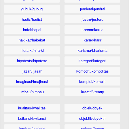
gubuk/gubug
jenderal/jendral
hadis/hadist
justru/justeru
hafal/hapal
karena/karna
hakikat/hakekat
karier/karir
hierarki/hirarki
karisma/kharisma
hipotesis/hipotesa
kategori/katagori
ijazah/ijasah
komoditi/komoditas
imaginasi/imajinasi
komplet/komplit
imbau/himbau
kreatif/kreatip
kualitas/kwalitas
objek/obyek
kuitansi/kwitansi
objektif/obyektif
lembap/lembab
paham/faham