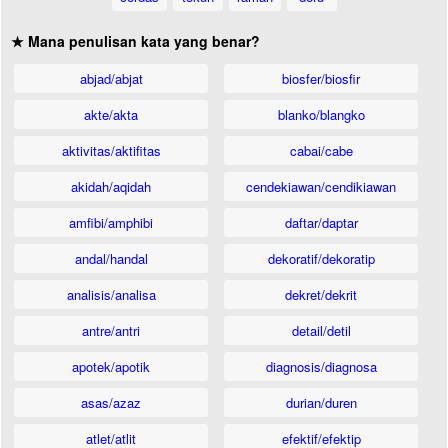
★ Mana penulisan kata yang benar?
abjad/abjat
biosfer/biosfir
akte/akta
blanko/blangko
aktivitas/aktifitas
cabai/cabe
akidah/aqidah
cendekiawan/cendikiawan
amfibi/amphibi
daftar/daptar
andal/handal
dekoratif/dekoratip
analisis/analisa
dekret/dekrit
antre/antri
detail/detil
apotek/apotik
diagnosis/diagnosa
asas/azaz
durian/duren
atlet/atlit
efektif/efektip