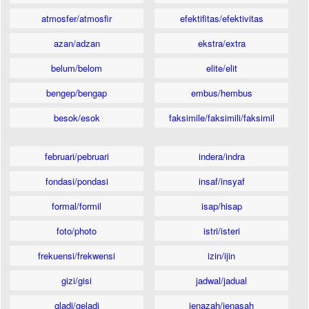
atmosfer/atmosfir
efektifitas/efektivitas
azan/adzan
ekstra/extra
belum/belom
elite/elit
bengep/bengap
embus/hembus
besok/esok
faksimile/faksimili/faksimil
februari/pebruari
indera/indra
fondasi/pondasi
insaf/insyaf
formal/formil
isap/hisap
foto/photo
istri/isteri
frekuensi/frekwensi
izin/ijin
gizi/gisi
jadwal/jadual
gladi/geladi
jenazah/jenasah