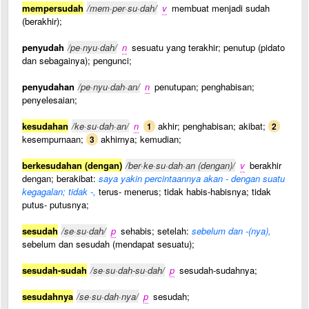
mempersudah
/mem·per·su·dah/
v
membuat menjadi sudah
(berakhir);
penyudah
/pe·nyu·dah/
n
sesuatu yang terakhir; penutup (pidato
dan sebagainya); pengunci;
penyudahan
/pe·nyu·dah·an/
n
penutupan; penghabisan;
penyelesaian;
kesudahan
/ke·su·dah·an/
n
akhir; penghabisan; akibat;
1
2
kesempurnaan;
akhirnya; kemudian;
3
berkesudahan (dengan)
/ber·ke·su·dah·an (dengan)/
v
berakhir
dengan; berakibat:
saya yakin percintaannya akan - dengan suatu
kegagalan; tidak -,
terus- menerus; tidak habis-habisnya; tidak
putus- putusnya;
sesudah
/se·su·dah/
p
sehabis; setelah:
sebelum dan -(nya),
sebelum dan sesudah (mendapat sesuatu);
sesudah-sudah
/se·su·dah-su·dah/
p
sesudah-sudahnya;
sesudahnya
/se·su·dah·nya/
p
sesudah;