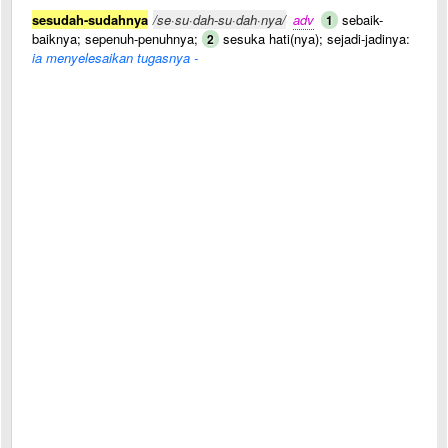
sesudah-sudahnya
/se·su·dah-su·dah·nya/
adv
sebaik-
1
baiknya; sepenuh-penuhnya;
sesuka hati(nya); sejadi-jadinya:
2
ia menyelesaikan tugasnya -