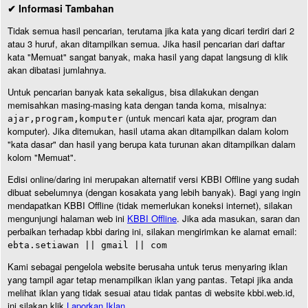
✔ Informasi Tambahan
Tidak semua hasil pencarian, terutama jika kata yang dicari terdiri dari 2
atau 3 huruf, akan ditampilkan semua. Jika hasil pencarian dari daftar
kata "Memuat" sangat banyak, maka hasil yang dapat langsung di klik
akan dibatasi jumlahnya.
Untuk pencarian banyak kata sekaligus, bisa dilakukan dengan
memisahkan masing-masing kata dengan tanda koma, misalnya:
(untuk mencari kata ajar, program dan
ajar,program,komputer
komputer). Jika ditemukan, hasil utama akan ditampilkan dalam kolom
"kata dasar" dan hasil yang berupa kata turunan akan ditampilkan dalam
kolom "Memuat".
Edisi online/daring ini merupakan alternatif versi KBBI Offline yang sudah
dibuat sebelumnya (dengan kosakata yang lebih banyak). Bagi yang ingin
mendapatkan KBBI Offline (tidak memerlukan koneksi internet), silakan
mengunjungi halaman web ini
KBBI Offline
. Jika ada masukan, saran dan
perbaikan terhadap kbbi daring ini, silakan mengirimkan ke alamat email:
ebta.setiawan || gmail || com
Kami sebagai pengelola website berusaha untuk terus menyaring iklan
yang tampil agar tetap menampilkan iklan yang pantas. Tetapi jika anda
melihat iklan yang tidak sesuai atau tidak pantas di website kbbi.web.id,
ini silakan klik
Laporkan Iklan