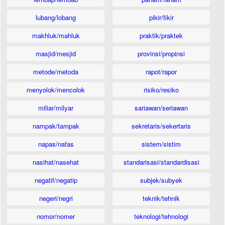
lubang/lobang
pikir/fikir
makhluk/mahluk
praktik/praktek
masjid/mesjid
provinsi/propinsi
metode/metoda
rapot/rapor
menyolok/mencolok
risiko/resiko
miliar/milyar
sariawan/seriawan
nampak/tampak
sekretaris/sekertaris
napas/nafas
sistem/sistim
nasihat/nasehat
standarisasi/standardisasi
negatif/negatip
subjek/subyek
negeri/negri
teknik/tehnik
nomor/nomer
teknologi/tehnologi