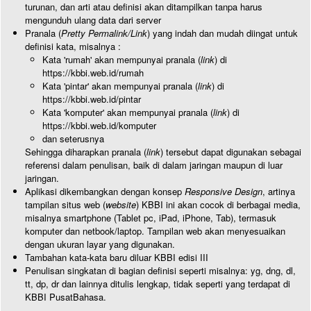
turunan, dan arti atau definisi akan ditampilkan tanpa harus
mengunduh ulang data dari server
Pranala (
Pretty Permalink/Link
) yang indah dan mudah diingat untuk
definisi kata, misalnya :
Kata 'rumah' akan mempunyai pranala (
link
) di
https://kbbi.web.id/rumah
Kata 'pintar' akan mempunyai pranala (
link
) di
https://kbbi.web.id/pintar
Kata 'komputer' akan mempunyai pranala (
link
) di
https://kbbi.web.id/komputer
dan seterusnya
Sehingga diharapkan pranala (
link
) tersebut dapat digunakan sebagai
referensi dalam penulisan, baik di dalam jaringan maupun di luar
jaringan.
Aplikasi dikembangkan dengan konsep
Responsive Design
, artinya
tampilan situs web (
website
) KBBI ini akan cocok di berbagai media,
misalnya smartphone (Tablet pc, iPad, iPhone, Tab), termasuk
komputer dan netbook/laptop. Tampilan web akan menyesuaikan
dengan ukuran layar yang digunakan.
Tambahan kata-kata baru diluar KBBI edisi III
Penulisan singkatan di bagian definisi seperti misalnya: yg, dng, dl,
tt, dp, dr dan lainnya ditulis lengkap, tidak seperti yang terdapat di
KBBI PusatBahasa.