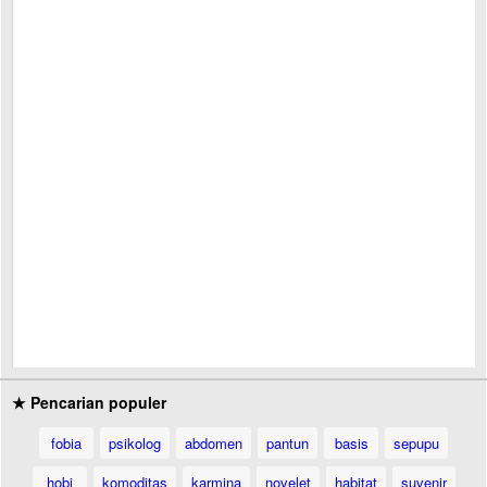
★ Pencarian populer
fobia
psikolog
abdomen
pantun
basis
sepupu
hobi
komoditas
karmina
novelet
habitat
suvenir