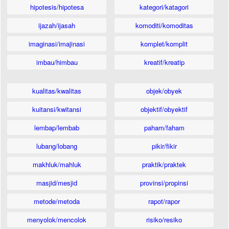
hipotesis/hipotesa
kategori/katagori
ijazah/ijasah
komoditi/komoditas
imaginasi/imajinasi
komplet/komplit
imbau/himbau
kreatif/kreatip
kualitas/kwalitas
objek/obyek
kuitansi/kwitansi
objektif/obyektif
lembap/lembab
paham/faham
lubang/lobang
pikir/fikir
makhluk/mahluk
praktik/praktek
masjid/mesjid
provinsi/propinsi
metode/metoda
rapot/rapor
menyolok/mencolok
risiko/resiko