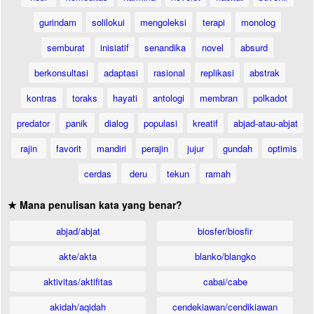
gurindam
solilokui
mengoleksi
terapi
monolog
semburat
inisiatif
senandika
novel
absurd
berkonsultasi
adaptasi
rasional
replikasi
abstrak
kontras
toraks
hayati
antologi
membran
polkadot
predator
panik
dialog
populasi
kreatif
abjad-atau-abjat
rajin
favorit
mandiri
perajin
jujur
gundah
optimis
cerdas
deru
tekun
ramah
★ Mana penulisan kata yang benar?
abjad/abjat
biosfer/biosfir
akte/akta
blanko/blangko
aktivitas/aktifitas
cabai/cabe
akidah/aqidah
cendekiawan/cendikiawan