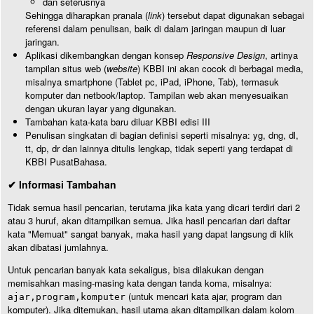
dan seterusnya
Sehingga diharapkan pranala (
link
) tersebut dapat digunakan sebagai
referensi dalam penulisan, baik di dalam jaringan maupun di luar
jaringan.
Aplikasi dikembangkan dengan konsep
Responsive Design
, artinya
tampilan situs web (
website
) KBBI ini akan cocok di berbagai media,
misalnya smartphone (Tablet pc, iPad, iPhone, Tab), termasuk
komputer dan netbook/laptop. Tampilan web akan menyesuaikan
dengan ukuran layar yang digunakan.
Tambahan kata-kata baru diluar KBBI edisi III
Penulisan singkatan di bagian definisi seperti misalnya: yg, dng, dl,
tt, dp, dr dan lainnya ditulis lengkap, tidak seperti yang terdapat di
KBBI PusatBahasa.
✔ Informasi Tambahan
Tidak semua hasil pencarian, terutama jika kata yang dicari terdiri dari 2
atau 3 huruf, akan ditampilkan semua. Jika hasil pencarian dari daftar
kata "Memuat" sangat banyak, maka hasil yang dapat langsung di klik
akan dibatasi jumlahnya.
Untuk pencarian banyak kata sekaligus, bisa dilakukan dengan
memisahkan masing-masing kata dengan tanda koma, misalnya:
(untuk mencari kata ajar, program dan
ajar,program,komputer
komputer). Jika ditemukan, hasil utama akan ditampilkan dalam kolom