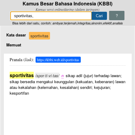
Kamus Besar Bahasa Indonesia (KBBI)
Kamus versi online/daring (dalam jaringan)
?
Bisa lebih dari satu, contoh:
ambyar,terjemah,integritas,sinonim,efektif,analisis
Kata dasar
sportivitas
Memuat
Pranala (
link
):
https://kbbi.web.id/sportivitas
sportivitas
/spor·ti·vi·tas/
n
sikap adil (jujur) terhadap lawan;
sikap bersedia mengakui keunggulan (kekuatan, kebenaran) lawan
atau kekalahan (kelemahan, kesalahan) sendiri; kejujuran;
kesportifan