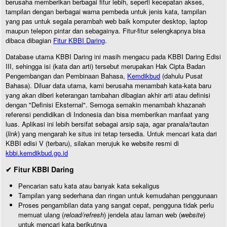
berusaha memberikan berbagai fitur lebih, seperti kecepatan akses,
tampilan dengan berbagai warna pembeda untuk jenis kata, tampilan
yang pas untuk segala perambah web baik komputer desktop, laptop
maupun telepon pintar dan sebagainya. Fitur-fitur selengkapnya bisa
dibaca dibagian
Fitur KBBI Daring
.
Database utama KBBI Daring ini masih mengacu pada KBBI Daring Edisi
III, sehingga isi (kata dan arti) tersebut merupakan Hak Cipta Badan
Pengembangan dan Pembinaan Bahasa,
Kemdikbud
(dahulu Pusat
Bahasa). Diluar data utama, kami berusaha menambah kata-kata baru
yang akan diberi keterangan tambahan dibagian akhir arti atau definisi
dengan "Definisi Eksternal". Semoga semakin menambah khazanah
referensi pendidikan di Indonesia dan bisa memberikan manfaat yang
luas. Aplikasi ini lebih bersifat sebagai arsip saja, agar pranala/tautan
(
link
) yang mengarah ke situs ini tetap tersedia. Untuk mencari kata dari
KBBI edisi V (terbaru), silakan merujuk ke website resmi di
kbbi.kemdikbud.go.id
✔ Fitur KBBI Daring
Pencarian satu kata atau banyak kata sekaligus
Tampilan yang sederhana dan ringan untuk kemudahan penggunaan
Proses pengambilan data yang sangat cepat, pengguna tidak perlu
memuat ulang (
reload/refresh
) jendela atau laman web (
website
)
untuk mencari kata berikutnya