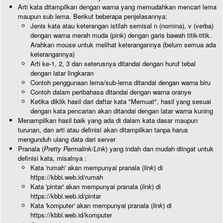
Arti kata ditampilkan dengan warna yang memudahkan mencari lema
maupun sub lema. Berikut beberapa penjelasannya:
Jenis kata atau keterangan istilah semisal n (nomina), v (verba)
dengan warna merah muda (pink) dengan garis bawah titik-titik.
Arahkan mouse untuk melihat keterangannya (belum semua ada
keterangannya)
Arti ke-1, 2, 3 dan seterusnya ditandai dengan huruf tebal
dengan latar lingkaran
Contoh penggunaan lema/sub-lema ditandai dengan warna biru
Contoh dalam peribahasa ditandai dengan warna oranye
Ketika diklik hasil dari daftar kata "Memuat", hasil yang sesuai
dengan kata pencarian akan ditandai dengan latar warna kuning
Menampilkan hasil baik yang ada di dalam kata dasar maupun
turunan, dan arti atau definisi akan ditampilkan tanpa harus
mengunduh ulang data dari server
Pranala (
Pretty Permalink/Link
) yang indah dan mudah diingat untuk
definisi kata, misalnya :
Kata 'rumah' akan mempunyai pranala (
link
) di
https://kbbi.web.id/rumah
Kata 'pintar' akan mempunyai pranala (
link
) di
https://kbbi.web.id/pintar
Kata 'komputer' akan mempunyai pranala (
link
) di
https://kbbi.web.id/komputer