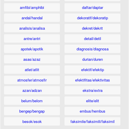
amfibi/amphibi
daftar/daptar
andal/handal
dekoratif/dekoratip
analisis/analisa
dekret/dekrit
antre/antri
detail/detil
apotek/apotik
diagnosis/diagnosa
asas/azaz
durian/duren
atlet/atlit
efektif/efektip
atmosfer/atmosfir
efektifitas/efektivitas
azan/adzan
ekstra/extra
belum/belom
elite/elit
bengep/bengap
embus/hembus
besok/esok
faksimile/faksimili/faksimil