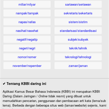
miliar/milyar
sariawan/seriawan
nampak/tampak
sekretaris/sekertaris
napas/nafas
sistem/sistim
nasihat/nasehat
standarisasi/standardisasi
negatif/negatip
subjek/subyek
negeri/negri
teknik/tehnik
nomor/nomer
teknologi/tehnologi
november/nopember
zaman/jaman
✔ Tentang KBBI daring ini
Aplikasi Kamus Besar Bahasa Indonesia (KBBI) ini merupakan KBBI
Daring (Dalam Jaringan /
Online
tidak resmi) yang dibuat untuk
memudahkan pencarian, penggunaan dan pembacaan arti kata (lema/sub
lema). Berbeda dengan beberapa situs web (laman/
website
) sejenis, kami