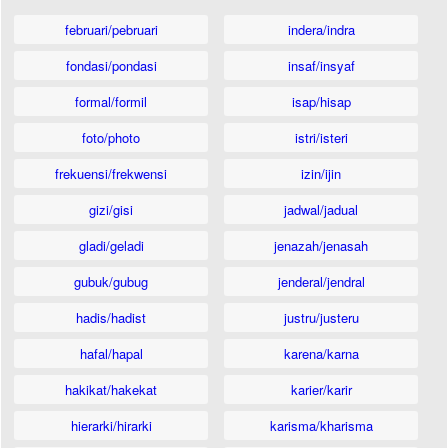
februari/pebruari
indera/indra
fondasi/pondasi
insaf/insyaf
formal/formil
isap/hisap
foto/photo
istri/isteri
frekuensi/frekwensi
izin/ijin
gizi/gisi
jadwal/jadual
gladi/geladi
jenazah/jenasah
gubuk/gubug
jenderal/jendral
hadis/hadist
justru/justeru
hafal/hapal
karena/karna
hakikat/hakekat
karier/karir
hierarki/hirarki
karisma/kharisma