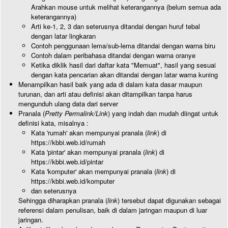
Arahkan mouse untuk melihat keterangannya (belum semua ada
keterangannya)
Arti ke-1, 2, 3 dan seterusnya ditandai dengan huruf tebal
dengan latar lingkaran
Contoh penggunaan lema/sub-lema ditandai dengan warna biru
Contoh dalam peribahasa ditandai dengan warna oranye
Ketika diklik hasil dari daftar kata "Memuat", hasil yang sesuai
dengan kata pencarian akan ditandai dengan latar warna kuning
Menampilkan hasil baik yang ada di dalam kata dasar maupun
turunan, dan arti atau definisi akan ditampilkan tanpa harus
mengunduh ulang data dari server
Pranala (
Pretty Permalink/Link
) yang indah dan mudah diingat untuk
definisi kata, misalnya :
Kata 'rumah' akan mempunyai pranala (
link
) di
https://kbbi.web.id/rumah
Kata 'pintar' akan mempunyai pranala (
link
) di
https://kbbi.web.id/pintar
Kata 'komputer' akan mempunyai pranala (
link
) di
https://kbbi.web.id/komputer
dan seterusnya
Sehingga diharapkan pranala (
link
) tersebut dapat digunakan sebagai
referensi dalam penulisan, baik di dalam jaringan maupun di luar
jaringan.