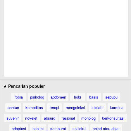
★ Pencarian populer
fobia
psikolog
abdomen
hobi
basis
sepupu
pantun
komoditas
terapi
mengoleksi
inisiatif
karmina
suvenir
novelet
absurd
rasional
monolog
berkonsultasi
adaptasi
habitat
semburat
solilokui
abjad-atau-abjat