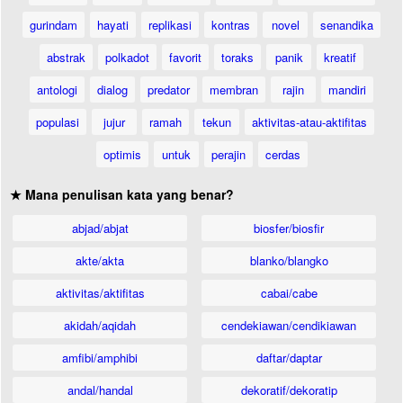
gurindam
hayati
replikasi
kontras
novel
senandika
abstrak
polkadot
favorit
toraks
panik
kreatif
antologi
dialog
predator
membran
rajin
mandiri
populasi
jujur
ramah
tekun
aktivitas-atau-aktifitas
optimis
untuk
perajin
cerdas
★ Mana penulisan kata yang benar?
abjad/abjat
biosfer/biosfir
akte/akta
blanko/blangko
aktivitas/aktifitas
cabai/cabe
akidah/aqidah
cendekiawan/cendikiawan
amfibi/amphibi
daftar/daptar
andal/handal
dekoratif/dekoratip