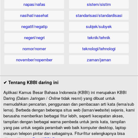
napas/nafas
sistem/sistim
nasihat/nasehat
standarisasi/standardisasi
negatif/negatip
subjek/subyek
negeri/negri
teknik/tehnik
nomor/nomer
teknologi/tehnologi
november/nopember
zaman/jaman
✔ Tentang KBBI daring ini
Aplikasi Kamus Besar Bahasa Indonesia (KBBI) ini merupakan KBBI
Daring (Dalam Jaringan /
Online
tidak resmi) yang dibuat untuk
memudahkan pencarian, penggunaan dan pembacaan arti kata (lema/sub
lema). Berbeda dengan beberapa situs web (laman/
website
) sejenis, kami
berusaha memberikan berbagai fitur lebih, seperti kecepatan akses,
tampilan dengan berbagai warna pembeda untuk jenis kata, tampilan
yang pas untuk segala perambah web baik komputer desktop, laptop
maupun telepon pintar dan sebagainya. Fitur-fitur selengkapnya bisa