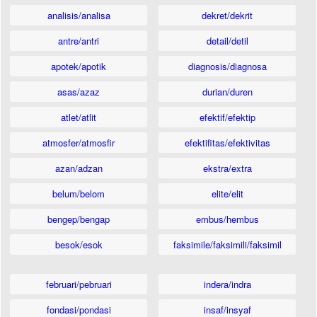
analisis/analisa
dekret/dekrit
antre/antri
detail/detil
apotek/apotik
diagnosis/diagnosa
asas/azaz
durian/duren
atlet/atlit
efektif/efektip
atmosfer/atmosfir
efektifitas/efektivitas
azan/adzan
ekstra/extra
belum/belom
elite/elit
bengep/bengap
embus/hembus
besok/esok
faksimile/faksimili/faksimil
februari/pebruari
indera/indra
fondasi/pondasi
insaf/insyaf