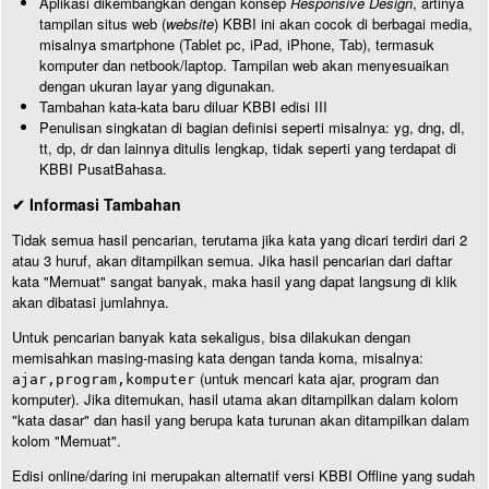
Aplikasi dikembangkan dengan konsep
Responsive Design
, artinya
tampilan situs web (
website
) KBBI ini akan cocok di berbagai media,
misalnya smartphone (Tablet pc, iPad, iPhone, Tab), termasuk
komputer dan netbook/laptop. Tampilan web akan menyesuaikan
dengan ukuran layar yang digunakan.
Tambahan kata-kata baru diluar KBBI edisi III
Penulisan singkatan di bagian definisi seperti misalnya: yg, dng, dl,
tt, dp, dr dan lainnya ditulis lengkap, tidak seperti yang terdapat di
KBBI PusatBahasa.
✔ Informasi Tambahan
Tidak semua hasil pencarian, terutama jika kata yang dicari terdiri dari 2
atau 3 huruf, akan ditampilkan semua. Jika hasil pencarian dari daftar
kata "Memuat" sangat banyak, maka hasil yang dapat langsung di klik
akan dibatasi jumlahnya.
Untuk pencarian banyak kata sekaligus, bisa dilakukan dengan
memisahkan masing-masing kata dengan tanda koma, misalnya:
(untuk mencari kata ajar, program dan
ajar,program,komputer
komputer). Jika ditemukan, hasil utama akan ditampilkan dalam kolom
"kata dasar" dan hasil yang berupa kata turunan akan ditampilkan dalam
kolom "Memuat".
Edisi online/daring ini merupakan alternatif versi KBBI Offline yang sudah