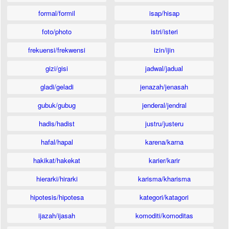
formal/formil
isap/hisap
foto/photo
istri/isteri
frekuensi/frekwensi
izin/ijin
gizi/gisi
jadwal/jadual
gladi/geladi
jenazah/jenasah
gubuk/gubug
jenderal/jendral
hadis/hadist
justru/justeru
hafal/hapal
karena/karna
hakikat/hakekat
karier/karir
hierarki/hirarki
karisma/kharisma
hipotesis/hipotesa
kategori/katagori
ijazah/ijasah
komoditi/komoditas