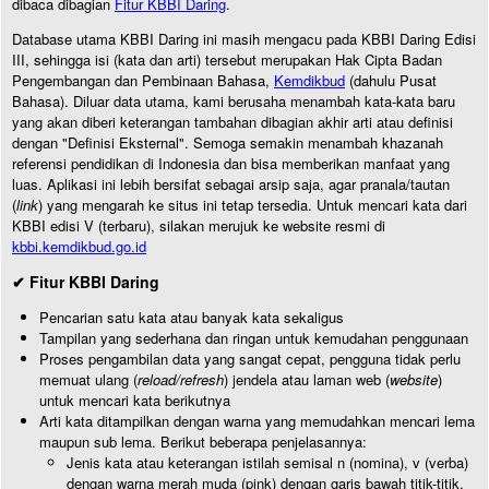
dibaca dibagian
Fitur KBBI Daring
.
Database utama KBBI Daring ini masih mengacu pada KBBI Daring Edisi
III, sehingga isi (kata dan arti) tersebut merupakan Hak Cipta Badan
Pengembangan dan Pembinaan Bahasa,
Kemdikbud
(dahulu Pusat
Bahasa). Diluar data utama, kami berusaha menambah kata-kata baru
yang akan diberi keterangan tambahan dibagian akhir arti atau definisi
dengan "Definisi Eksternal". Semoga semakin menambah khazanah
referensi pendidikan di Indonesia dan bisa memberikan manfaat yang
luas. Aplikasi ini lebih bersifat sebagai arsip saja, agar pranala/tautan
(
link
) yang mengarah ke situs ini tetap tersedia. Untuk mencari kata dari
KBBI edisi V (terbaru), silakan merujuk ke website resmi di
kbbi.kemdikbud.go.id
✔ Fitur KBBI Daring
Pencarian satu kata atau banyak kata sekaligus
Tampilan yang sederhana dan ringan untuk kemudahan penggunaan
Proses pengambilan data yang sangat cepat, pengguna tidak perlu
memuat ulang (
reload/refresh
) jendela atau laman web (
website
)
untuk mencari kata berikutnya
Arti kata ditampilkan dengan warna yang memudahkan mencari lema
maupun sub lema. Berikut beberapa penjelasannya:
Jenis kata atau keterangan istilah semisal n (nomina), v (verba)
dengan warna merah muda (pink) dengan garis bawah titik-titik.