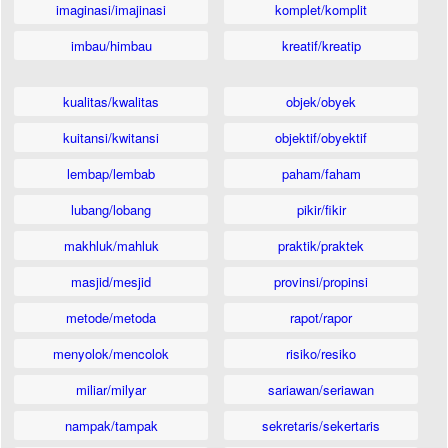
imaginasi/imajinasi
komplet/komplit
imbau/himbau
kreatif/kreatip
kualitas/kwalitas
objek/obyek
kuitansi/kwitansi
objektif/obyektif
lembap/lembab
paham/faham
lubang/lobang
pikir/fikir
makhluk/mahluk
praktik/praktek
masjid/mesjid
provinsi/propinsi
metode/metoda
rapot/rapor
menyolok/mencolok
risiko/resiko
miliar/milyar
sariawan/seriawan
nampak/tampak
sekretaris/sekertaris