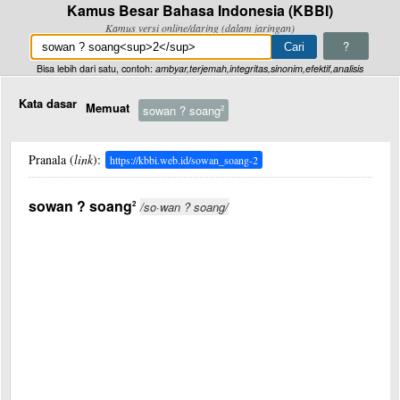
Kamus Besar Bahasa Indonesia (KBBI)
Kamus versi online/daring (dalam jaringan)
?
Bisa lebih dari satu, contoh:
ambyar,terjemah,integritas,sinonim,efektif,analisis
Kata dasar
Memuat
sowan ? soang
2
Pranala (
link
):
https://kbbi.web.id/sowan_soang-2
sowan ? soang
2
/so·wan ? soang/