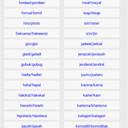
fondasi/pondasi
insaf/insyaf
formal/formil
isap/hisap
foto/photo
istri/isteri
frekuensi/frekwensi
izin/ijin
gizi/gisi
jadwal/jadual
gladi/geladi
jenazah/jenasah
gubuk/gubug
jenderal/jendral
hadis/hadist
justru/justeru
hafal/hapal
karena/karna
hakikat/hakekat
karier/karir
hierarki/hirarki
karisma/kharisma
hipotesis/hipotesa
kategori/katagori
ijazah/ijasah
komoditi/komoditas