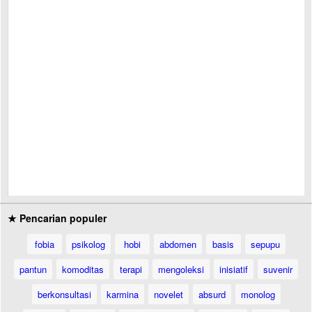
★ Pencarian populer
fobia
psikolog
hobi
abdomen
basis
sepupu
pantun
komoditas
terapi
mengoleksi
inisiatif
suvenir
berkonsultasi
karmina
novelet
absurd
monolog