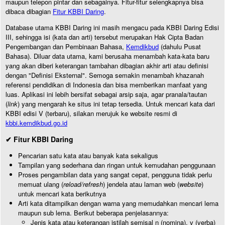
maupun telepon pintar dan sebagainya. Fitur-fitur selengkapnya bisa
dibaca dibagian
Fitur KBBI Daring
.
Database utama KBBI Daring ini masih mengacu pada KBBI Daring Edisi
III, sehingga isi (kata dan arti) tersebut merupakan Hak Cipta Badan
Pengembangan dan Pembinaan Bahasa,
Kemdikbud
(dahulu Pusat
Bahasa). Diluar data utama, kami berusaha menambah kata-kata baru
yang akan diberi keterangan tambahan dibagian akhir arti atau definisi
dengan "Definisi Eksternal". Semoga semakin menambah khazanah
referensi pendidikan di Indonesia dan bisa memberikan manfaat yang
luas. Aplikasi ini lebih bersifat sebagai arsip saja, agar pranala/tautan
(
link
) yang mengarah ke situs ini tetap tersedia. Untuk mencari kata dari
KBBI edisi V (terbaru), silakan merujuk ke website resmi di
kbbi.kemdikbud.go.id
✔ Fitur KBBI Daring
Pencarian satu kata atau banyak kata sekaligus
Tampilan yang sederhana dan ringan untuk kemudahan penggunaan
Proses pengambilan data yang sangat cepat, pengguna tidak perlu
memuat ulang (
reload/refresh
) jendela atau laman web (
website
)
untuk mencari kata berikutnya
Arti kata ditampilkan dengan warna yang memudahkan mencari lema
maupun sub lema. Berikut beberapa penjelasannya:
Jenis kata atau keterangan istilah semisal n (nomina), v (verba)