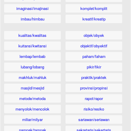
imaginasi/imajinasi
komplet/komplit
imbau/himbau
kreatif/kreatip
kualitas/kwalitas
objek/obyek
kuitansi/kwitansi
objektif/obyektif
lembap/lembab
paham/faham
lubang/lobang
pikir/fikir
makhluk/mahluk
praktik/praktek
masjid/mesjid
provinsi/propinsi
metode/metoda
rapot/rapor
menyolok/mencolok
risiko/resiko
miliar/milyar
sariawan/seriawan
nampak/tampak
sekretaris/sekertaris