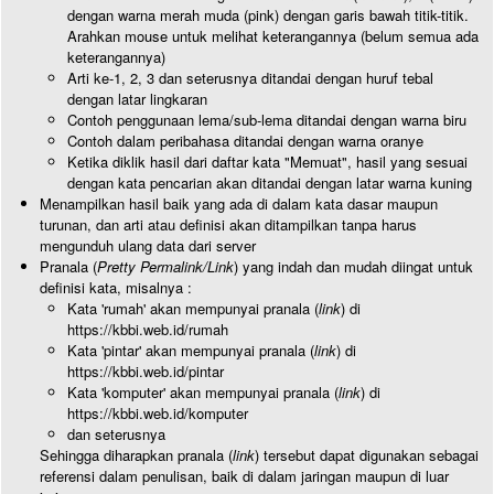
dengan warna merah muda (pink) dengan garis bawah titik-titik.
Arahkan mouse untuk melihat keterangannya (belum semua ada
keterangannya)
Arti ke-1, 2, 3 dan seterusnya ditandai dengan huruf tebal
dengan latar lingkaran
Contoh penggunaan lema/sub-lema ditandai dengan warna biru
Contoh dalam peribahasa ditandai dengan warna oranye
Ketika diklik hasil dari daftar kata "Memuat", hasil yang sesuai
dengan kata pencarian akan ditandai dengan latar warna kuning
Menampilkan hasil baik yang ada di dalam kata dasar maupun
turunan, dan arti atau definisi akan ditampilkan tanpa harus
mengunduh ulang data dari server
Pranala (
Pretty Permalink/Link
) yang indah dan mudah diingat untuk
definisi kata, misalnya :
Kata 'rumah' akan mempunyai pranala (
link
) di
https://kbbi.web.id/rumah
Kata 'pintar' akan mempunyai pranala (
link
) di
https://kbbi.web.id/pintar
Kata 'komputer' akan mempunyai pranala (
link
) di
https://kbbi.web.id/komputer
dan seterusnya
Sehingga diharapkan pranala (
link
) tersebut dapat digunakan sebagai
referensi dalam penulisan, baik di dalam jaringan maupun di luar