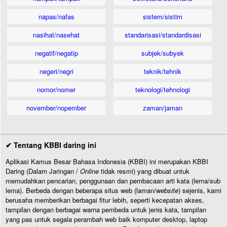
napas/nafas
sistem/sistim
nasihat/nasehat
standarisasi/standardisasi
negatif/negatip
subjek/subyek
negeri/negri
teknik/tehnik
nomor/nomer
teknologi/tehnologi
november/nopember
zaman/jaman
✔ Tentang KBBI daring ini
Aplikasi Kamus Besar Bahasa Indonesia (KBBI) ini merupakan KBBI
Daring (Dalam Jaringan /
Online
tidak resmi) yang dibuat untuk
memudahkan pencarian, penggunaan dan pembacaan arti kata (lema/sub
lema). Berbeda dengan beberapa situs web (laman/
website
) sejenis, kami
berusaha memberikan berbagai fitur lebih, seperti kecepatan akses,
tampilan dengan berbagai warna pembeda untuk jenis kata, tampilan
yang pas untuk segala perambah web baik komputer desktop, laptop