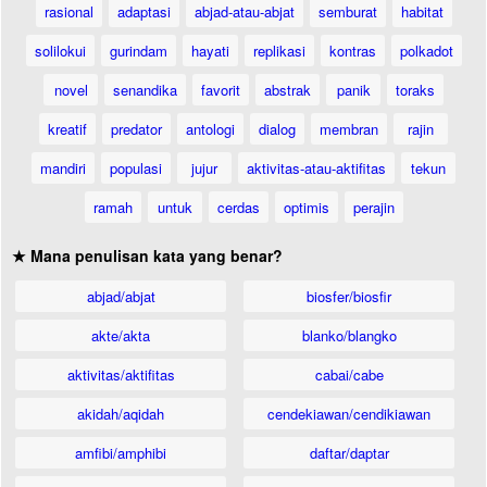
rasional
adaptasi
abjad-atau-abjat
semburat
habitat
solilokui
gurindam
hayati
replikasi
kontras
polkadot
novel
senandika
favorit
abstrak
panik
toraks
kreatif
predator
antologi
dialog
membran
rajin
mandiri
populasi
jujur
aktivitas-atau-aktifitas
tekun
ramah
untuk
cerdas
optimis
perajin
★ Mana penulisan kata yang benar?
abjad/abjat
biosfer/biosfir
akte/akta
blanko/blangko
aktivitas/aktifitas
cabai/cabe
akidah/aqidah
cendekiawan/cendikiawan
amfibi/amphibi
daftar/daptar