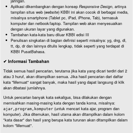
jaringan.
Aplikasi dikembangkan dengan konsep
Responsive Design
, artinya
tampilan situs web (
website
) KBBI ini akan cocok di berbagai media,
misalnya smartphone (Tablet pc, iPad, iPhone, Tab), termasuk
komputer dan netbook/laptop. Tampilan web akan menyesuaikan
dengan ukuran layar yang digunakan.
Tambahan kata-kata baru diluar KBBI edisi III
Penulisan singkatan di bagian definisi seperti misalnya: yg, dng, dl,
tt, dp, dr dan lainnya ditulis lengkap, tidak seperti yang terdapat di
KBBI PusatBahasa.
✔ Informasi Tambahan
Tidak semua hasil pencarian, terutama jika kata yang dicari terdiri dari 2
atau 3 huruf, akan ditampilkan semua. Jika hasil pencarian dari daftar
kata "Memuat" sangat banyak, maka hasil yang dapat langsung di klik
akan dibatasi jumlahnya.
Untuk pencarian banyak kata sekaligus, bisa dilakukan dengan
memisahkan masing-masing kata dengan tanda koma, misalnya:
(untuk mencari kata ajar, program dan
ajar,program,komputer
komputer). Jika ditemukan, hasil utama akan ditampilkan dalam kolom
"kata dasar" dan hasil yang berupa kata turunan akan ditampilkan dalam
kolom "Memuat".