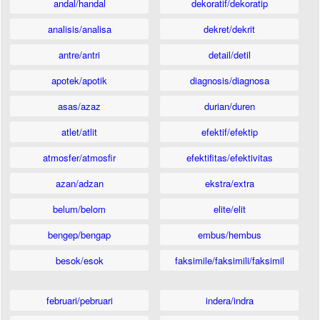
andal/handal
dekoratif/dekoratip
analisis/analisa
dekret/dekrit
antre/antri
detail/detil
apotek/apotik
diagnosis/diagnosa
asas/azaz
durian/duren
atlet/atlit
efektif/efektip
atmosfer/atmosfir
efektifitas/efektivitas
azan/adzan
ekstra/extra
belum/belom
elite/elit
bengep/bengap
embus/hembus
besok/esok
faksimile/faksimili/faksimil
februari/pebruari
indera/indra