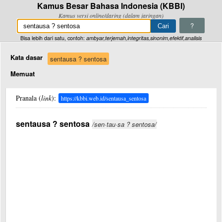
Kamus Besar Bahasa Indonesia (KBBI)
Kamus versi online/daring (dalam jaringan)
?
Bisa lebih dari satu, contoh:
ambyar,terjemah,integritas,sinonim,efektif,analisis
Kata dasar
sentausa ? sentosa
Memuat
Pranala (
link
):
https://kbbi.web.id/sentausa_sentosa
sentausa ? sentosa
/sen·tau·sa ? sentosa/