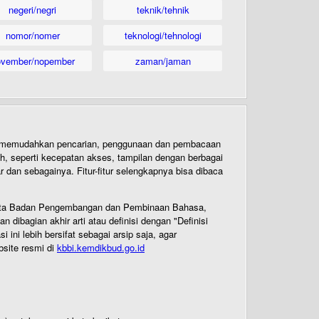
negeri/negri
teknik/tehnik
nomor/nomer
teknologi/tehnologi
ovember/nopember
zaman/jaman
uk memudahkan pencarian, penggunaan dan pembacaan
ih, seperti kecepatan akses, tampilan dengan berbagai
dan sebagainya. Fitur-fitur selengkapnya bisa dibaca
 Cipta Badan Pengembangan dan Pembinaan Bahasa,
ibagian akhir arti atau definisi dengan "Definisi
ni lebih bersifat sebagai arsip saja, agar
bsite resmi di
kbbi.kemdikbud.go.id