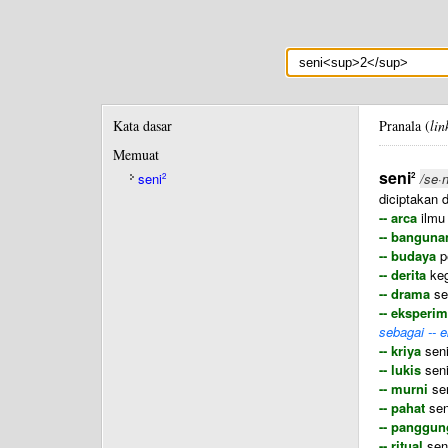
Kata dasar
Pranala (
lin
Memuat
seni
2
seni
/se·n
2
diciptakan d
-- arca
ilmu 
-- banguna
-- budaya
p
-- derita
keg
-- drama
se
-- eksperim
sebagai -- 
-- kriya
seni
-- lukis
seni
-- murni
sen
-- pahat
sen
-- panggun
-- ritual
sen