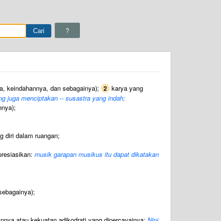
?
ya, keindahannya, dan sebagainya);
karya yang
2
ing juga menciptakan -- susastra yang indah;
nnya);
g diri dalam ruangan;
presiasikan:
musik garapan musikus itu dapat dikatakan
sebagainya);
nya atau kekuatan adikodrati yang dipercayainya:
Nini