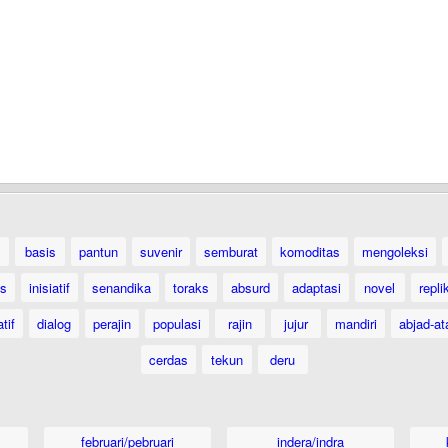
basis
pantun
suvenir
semburat
komoditas
mengoleksi
as
inisiatif
senandika
toraks
absurd
adaptasi
novel
repli
tif
dialog
perajin
populasi
rajin
jujur
mandiri
abjad-at
cerdas
tekun
deru
februari/pebruari
indera/indra