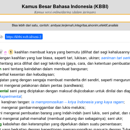
Kamus Besar Bahasa Indonesia (KBBI)
Kamus versi online/daring (dalam jaringan)
Bisa lebih dari satu, contoh:
ambyar,terjemah,integritas,sinonim,efektif,analisis
k
):
https://kbbi.web.id/seni-2
i/
n
keahlian membuat karya yang bermutu (dilihat dari segi kehalusann
1
engan keahlian yang luar biasa, seperti tari, lukisan, ukiran;
seniman tari ser
tentang arca dilihat dari segi tekniknya (gaya, cara, dan ketentuan pembuata
n
seni tentang keindahan dalam membuat bangunan;
erihal kesenian dan kebudayaan;
iatan yang dengan sengaja membuat menderita diri sendiri, seperti mengurun
ni mengenai pelakonan dalam pentas (sandiwara);
ental
seni yang diciptakan dengan maksud diujicobakan untuk dinilai dan dia
eksperimental
;
 kerajinan tangan:
ia mempromosikan -- kriya Indonesia yang kaya ragam
;
 mengenai gambar-menggambar dan lukis-melukis;
i mengenai pembuatan barang yang indah-indah (seni lukis, seni pahat, dan 
i mengenai pahat-memahat (membuat patung dan sebagainya); seni ukir;
g
kebolehan dan keterampilan yang diperlukan dalam suatu pementasan;
i yang berkaitan dengan kepentingan memanunggalkan manusia dengan Tuhan