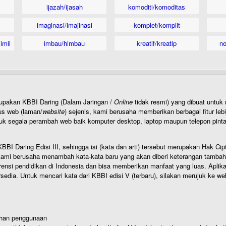
ijazah/ijasah
komoditi/komoditas
imaginasi/imajinasi
komplet/komplit
imil
imbau/himbau
kreatif/kreatip
n
rupakan KBBI Daring (Dalam Jaringan /
Online
tidak resmi) yang dibuat unt
us web (laman/
website
) sejenis, kami berusaha memberikan berbagai fitur leb
uk segala perambah web baik komputer desktop, laptop maupun telepon pintar 
BI Daring Edisi III, sehingga isi (kata dan arti) tersebut merupakan Hak
ami berusaha menambah kata-kata baru yang akan diberi keterangan tambahan d
 pendidikan di Indonesia dan bisa memberikan manfaat yang luas. Aplikasi i
rsedia. Untuk mencari kata dari KBBI edisi V (terbaru), silakan merujuk ke we
ahan penggunaan