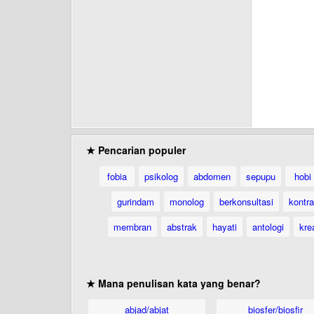
★ Pencarian populer
fobia
psikolog
abdomen
sepupu
hobi
gurindam
monolog
berkonsultasi
kontr
membran
abstrak
hayati
antologi
krea
★ Mana penulisan kata yang benar?
abjad/abjat
biosfer/biosfir