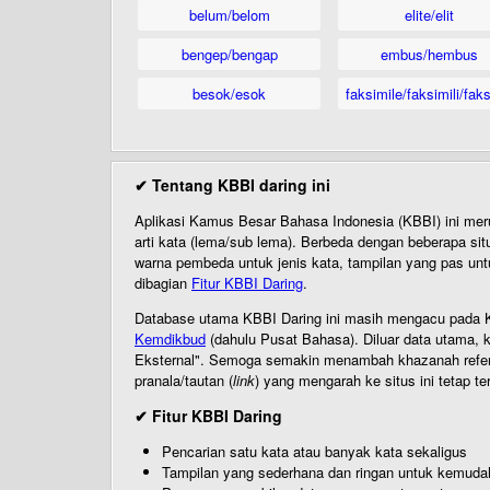
belum/belom
elite/elit
bengep/bengap
embus/hembus
besok/esok
faksimile/faksimili/faks
✔ Tentang KBBI daring ini
Aplikasi Kamus Besar Bahasa Indonesia (KBBI) ini me
arti kata (lema/sub lema). Berbeda dengan beberapa sit
warna pembeda untuk jenis kata, tampilan yang pas unt
dibagian
Fitur KBBI Daring
.
Database utama KBBI Daring ini masih mengacu pada KB
Kemdikbud
(dahulu Pusat Bahasa). Diluar data utama, k
Eksternal". Semoga semakin menambah khazanah referensi
pranala/tautan (
link
) yang mengarah ke situs ini tetap te
✔ Fitur KBBI Daring
Pencarian satu kata atau banyak kata sekaligus
Tampilan yang sederhana dan ringan untuk kemud