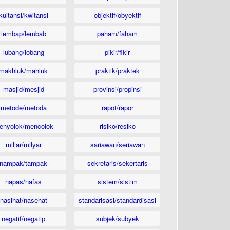
kuitansi/kwitansi
objektif/obyektif
lembap/lembab
paham/faham
lubang/lobang
pikir/fikir
makhluk/mahluk
praktik/praktek
masjid/mesjid
provinsi/propinsi
metode/metoda
rapot/rapor
enyolok/mencolok
risiko/resiko
miliar/milyar
sariawan/seriawan
nampak/tampak
sekretaris/sekertaris
napas/nafas
sistem/sistim
nasihat/nasehat
standarisasi/standardisasi
negatif/negatip
subjek/subyek