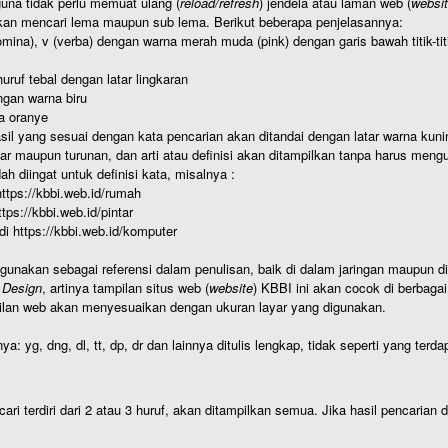
una tidak perlu memuat ulang (
reload/refresh
) jendela atau laman web (
websi
kan mencari lema maupun sub lema. Berikut beberapa penjelasannya:
nomina), v (verba) dengan warna merah muda (pink) dengan garis bawah titik-
uruf tebal dengan latar lingkaran
gan warna biru
a oranye
hasil yang sesuai dengan kata pencarian akan ditandai dengan latar warna kuni
r maupun turunan, dan arti atau definisi akan ditampilkan tanpa harus mengu
h diingat untuk definisi kata, misalnya :
 https://kbbi.web.id/rumah
https://kbbi.web.id/pintar
 di https://kbbi.web.id/komputer
igunakan sebagai referensi dalam penulisan, baik di dalam jaringan maupun di 
 Design
, artinya tampilan situs web (
website
) KBBI ini akan cocok di berbaga
ilan web akan menyesuaikan dengan ukuran layar yang digunakan.
nya: yg, dng, dl, tt, dp, dr dan lainnya ditulis lengkap, tidak seperti yang te
cari terdiri dari 2 atau 3 huruf, akan ditampilkan semua. Jika hasil pencarian