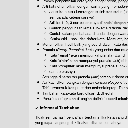
Proses pengambilan data yang sangat cepat, pengg
Arti kata ditampilkan dengan warna yang memudah
Jenis kata atau keterangan istilah semisal n (
semua ada keterangannya)
Arti ke-1, 2, 3 dan seterusnya ditandai dengan h
Contoh penggunaan lema/sub-lema ditandai den
Contoh dalam peribahasa ditandai dengan warn
Ketika diklik hasil dari daftar kata "Memuat", 
Menampilkan hasil baik yang ada di dalam kata dasa
Pranala (
Pretty Permalink/Link
) yang indah dan muda
Kata 'rumah' akan mempunyai pranala (
link
) di
Kata 'pintar' akan mempunyai pranala (
link
) di 
Kata 'komputer' akan mempunyai pranala (
link
)
dan seterusnya
Sehingga diharapkan pranala (
link
) tersebut dapat d
Aplikasi dikembangkan dengan konsep
Responsive
Tab), termasuk komputer dan netbook/laptop. Tamp
Tambahan kata-kata baru diluar KBBI edisi III
Penulisan singkatan di bagian definisi seperti misal
✔ Informasi Tambahan
Tidak semua hasil pencarian, terutama jika kata yang di
yang dapat langsung di klik akan dibatasi jumlahnya.