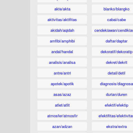
akte/akta
blanko/blangko
aktivitas/aktifitas
cabai/cabe
akidah/aqidah
cendekiawan/cendikia
amfibi/amphibi
daftar/daptar
andal/handal
dekoratif/dekoratip
analisis/analisa
dekret/dekrit
antre/antri
detail/detil
apotek/apotik
diagnosis/diagnosa
asas/azaz
durian/duren
atlet/atlit
efektif/efektip
atmosfer/atmosfir
efektifitas/efektivita
azan/adzan
ekstra/extra