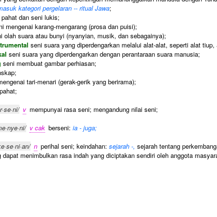
asuk kategori pergelaran -- ritual Jawa
;
 pahat dan seni lukis;
i mengenai karang-mengarang (prosa dan puisi);
i olah suara atau bunyi (nyanyian, musik, dan sebagainya);
strumental
seni suara yang diperdengarkan melalui alat-alat, seperti alat tiup, 
kal
seni suara yang diperdengarkan dengan perantaraan suara manusia;
g
seni membuat gambar perhiasan;
nskap;
engenai tari-menari (gerak-gerik yang berirama);
pahat;
r·se·ni/
v
mempunyai rasa seni; mengandung nilai seni;
me·nye·ni/
v cak
berseni:
ia - juga;
ke·se·ni·an/
n
perihal seni; keindahan:
sejarah -,
sejarah tentang perkembang
 dapat menimbulkan rasa indah yang diciptakan sendiri oleh anggota masya