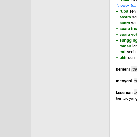
Thowok term
-- rupa
seni
-- sastra
sen
-- suara
sen
-- suara in
-- suara vo
-- sunggin
-- taman
la
-- tari
seni m
-- ukir
seni 
berseni
/be
menyeni
/
kesenian
/
bentuk yang