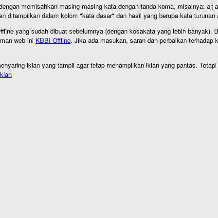
an dengan memisahkan masing-masing kata dengan tanda koma, misalnya:
aj
an ditampilkan dalam kolom "kata dasar" dan hasil yang berupa kata turuna
I Offline yang sudah dibuat sebelumnya (dengan kosakata yang lebih banyak). 
aman web ini
KBBI Offline
. Jika ada masukan, saran dan perbaikan terhadap kb
nyaring iklan yang tampil agar tetap menampilkan iklan yang pantas. Tetapi j
klan