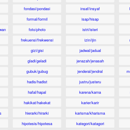
fondasi/pondasi
insaf/insyaf
formal/formil
isap/hisap
wan
foto/photo
istri/isteri
frekuensi/frekwensi
izin/ijin
gizi/gisi
jadwal/jadual
gladi/geladi
jenazah/jenasah
gubuk/gubug
jenderal/jendral
m
hadis/hadist
justru/justeru
hafal/hapal
karena/karna
hakikat/hakekat
karier/karir
s
hierarki/hirarki
karisma/kharisma
hipotesis/hipotesa
kategori/katagori