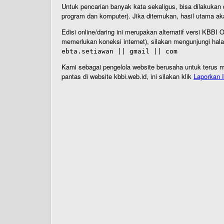
Untuk pencarian banyak kata sekaligus, bisa dilakuk
program dan komputer). Jika ditemukan, hasil utama ak
Edisi online/daring ini merupakan alternatif versi KBB
memerlukan koneksi internet), silakan mengunjungi hal
ebta.setiawan || gmail || com
Kami sebagai pengelola website berusaha untuk terus me
pantas di website kbbi.web.id, ini silakan klik
Laporkan I