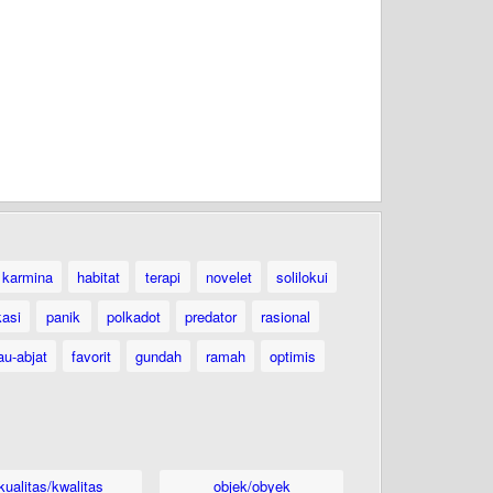
karmina
habitat
terapi
novelet
solilokui
kasi
panik
polkadot
predator
rasional
au-abjat
favorit
gundah
ramah
optimis
kualitas/kwalitas
objek/obyek