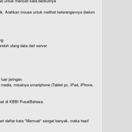
te
) untuk mencari kata berikutnya
titik. Arahkan mouse untuk melihat keterangannya (belum
ng
nduh ulang data dari server
luar jaringan.
i media, misalnya smartphone (Tablet pc, iPad, iPhone,
rdapat di KBBI PusatBahasa.
 dari daftar kata "Memuat" sangat banyak, maka hasil