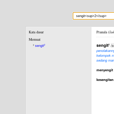
Kata dasar
Pranala (
lin
Memuat
sengit
2
sengit
/s
2
penolakanny
kelompok m
sedang mar
menyengit
kesengitan