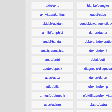
akte/akta
blanko/blangko
aktivitas/aktifitas
cabai/cabe
akidah/aqidah
cendekiawan/cendikia
amfibi/amphibi
daftar/daptar
andal/handal
dekoratif/dekoratip
analisis/analisa
dekret/dekrit
antre/antri
detail/detil
apotek/apotik
diagnosis/diagnosa
asas/azaz
durian/duren
atlet/atlit
efektif/efektip
atmosfer/atmosfir
efektifitas/efektivita
azan/adzan
ekstra/extra