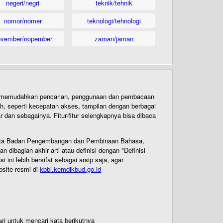
negeri/negri
teknik/tehnik
nomor/nomer
teknologi/tehnologi
ovember/nopember
zaman/jaman
uk memudahkan pencarian, penggunaan dan pembacaan
ih, seperti kecepatan akses, tampilan dengan berbagai
dan sebagainya. Fitur-fitur selengkapnya bisa dibaca
 Cipta Badan Pengembangan dan Pembinaan Bahasa,
ibagian akhir arti atau definisi dengan "Definisi
ni lebih bersifat sebagai arsip saja, agar
bsite resmi di
kbbi.kemdikbud.go.id
te
) untuk mencari kata berikutnya