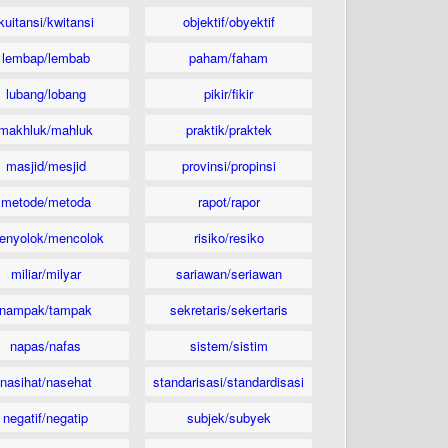
kuitansi/kwitansi
objektif/obyektif
lembap/lembab
paham/faham
lubang/lobang
pikir/fikir
makhluk/mahluk
praktik/praktek
masjid/mesjid
provinsi/propinsi
metode/metoda
rapot/rapor
enyolok/mencolok
risiko/resiko
miliar/milyar
sariawan/seriawan
nampak/tampak
sekretaris/sekertaris
napas/nafas
sistem/sistim
nasihat/nasehat
standarisasi/standardisasi
negatif/negatip
subjek/subyek