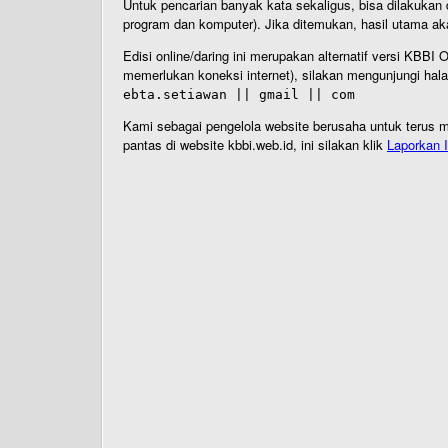
Untuk pencarian banyak kata sekaligus, bisa dilakuk
program dan komputer). Jika ditemukan, hasil utama ak
Edisi online/daring ini merupakan alternatif versi KBB
memerlukan koneksi internet), silakan mengunjungi hal
ebta.setiawan || gmail || com
Kami sebagai pengelola website berusaha untuk terus me
pantas di website kbbi.web.id, ini silakan klik
Laporkan I