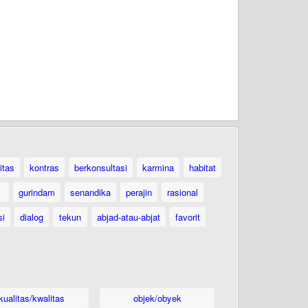
itas
kontras
berkonsultasi
karmina
habitat
gurindam
senandika
perajin
rasional
si
dialog
tekun
abjad-atau-abjat
favorit
kualitas/kwalitas
objek/obyek