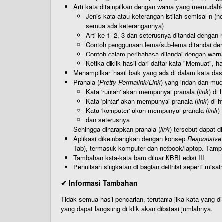
Arti kata ditampilkan dengan warna yang memudah
Jenis kata atau keterangan istilah semisal n (
semua ada keterangannya)
Arti ke-1, 2, 3 dan seterusnya ditandai dengan h
Contoh penggunaan lema/sub-lema ditandai den
Contoh dalam peribahasa ditandai dengan warn
Ketika diklik hasil dari daftar kata "Memuat", 
Menampilkan hasil baik yang ada di dalam kata dasa
Pranala (
Pretty Permalink/Link
) yang indah dan muda
Kata 'rumah' akan mempunyai pranala (
link
) di
Kata 'pintar' akan mempunyai pranala (
link
) di 
Kata 'komputer' akan mempunyai pranala (
link
)
dan seterusnya
Sehingga diharapkan pranala (
link
) tersebut dapat d
Aplikasi dikembangkan dengan konsep
Responsive
Tab), termasuk komputer dan netbook/laptop. Tamp
Tambahan kata-kata baru diluar KBBI edisi III
Penulisan singkatan di bagian definisi seperti misal
✔ Informasi Tambahan
Tidak semua hasil pencarian, terutama jika kata yang di
yang dapat langsung di klik akan dibatasi jumlahnya.