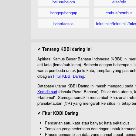
belum/belom
elite/elit
bengep/bengap
embus/hembus
besok/esok
faksimile/faksimili/faks
✔ Tentang KBBI daring ini
Aplikasi Kamus Besar Bahasa Indonesia (KBBI) ini me
arti kata (lema/sub lema). Berbeda dengan beberapa sit
warna pembeda untuk jenis kata, tampilan yang pas unt
dibagian
Fitur KBBI Daring
.
Database utama KBBI Daring ini masih mengacu pada KB
Kemdikbud
(dahulu Pusat Bahasa). Diluar data utama, k
Eksternal". Semoga semakin menambah khazanah referensi
pranala/tautan (
link
) yang mengarah ke situs ini tetap te
✔ Fitur KBBI Daring
Pencarian satu kata atau banyak kata sekaligus
Tampilan yang sederhana dan ringan untuk kemud
Proses pengambilan data yang sangat cepat, pengg