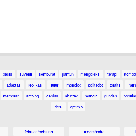
basis
suvenir
semburat
pantun
mengoleksi
terapi
komod
adaptasi
replikasi
jujur
monolog
polkadot
toraks
rajin
membran
antologi
cerdas
abstrak
mandiri
gundah
popula
deru
optimis
februari/pebruari
indera/indra