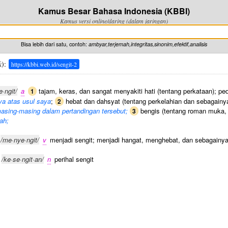
Kamus Besar Bahasa Indonesia (KBBI)
Kamus versi online/daring (dalam jaringan)
Bisa lebih dari satu, contoh:
ambyar,terjemah,integritas,sinonim,efektif,analisis
k
):
https://kbbi.web.id/sengit-2
e·ngit/
a
tajam, keras, dan sangat menyakiti hati (tentang perkataan); pe
1
a atas usul saya
;
hebat dan dahsyat (tentang perkelahian dan sebagainy
2
asing-masing dalam pertandingan tersebut;
bengis (tentang roman muka, 
3
ah;
/me·nye·ngit/
v
menjadi sengit; menjadi hangat, menghebat, dan sebagainya
/ke·se·ngit·an/
n
perihal sengit