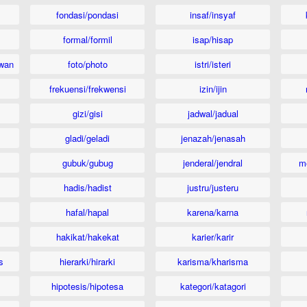
fondasi/pondasi
insaf/insyaf
formal/formil
isap/hisap
wan
foto/photo
istri/isteri
frekuensi/frekwensi
izin/ijin
gizi/gisi
jadwal/jadual
gladi/geladi
jenazah/jenasah
gubuk/gubug
jenderal/jendral
m
hadis/hadist
justru/justeru
hafal/hapal
karena/karna
hakikat/hakekat
karier/karir
s
hierarki/hirarki
karisma/kharisma
hipotesis/hipotesa
kategori/katagori