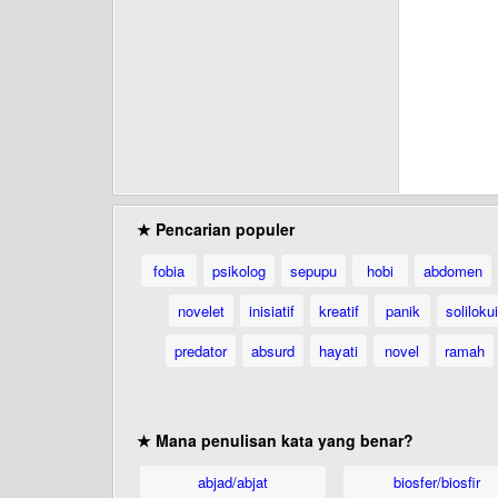
★ Pencarian populer
fobia
psikolog
sepupu
hobi
abdomen
novelet
inisiatif
kreatif
panik
solilokui
predator
absurd
hayati
novel
ramah
★ Mana penulisan kata yang benar?
abjad/abjat
biosfer/biosfir