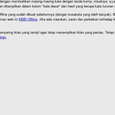
an dengan memisahkan masing-masing kata dengan tanda koma, misalnya:
aj
an ditampilkan dalam kolom "kata dasar" dan hasil yang berupa kata turuna
I Offline yang sudah dibuat sebelumnya (dengan kosakata yang lebih banyak). 
aman web ini
KBBI Offline
. Jika ada masukan, saran dan perbaikan terhadap kb
nyaring iklan yang tampil agar tetap menampilkan iklan yang pantas. Tetapi j
klan