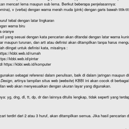
kan mencari lema maupun sub lema. Berikut beberapa penjelasannya:
nomina), v (verba) dengan warna merah muda (pink) dengan garis bawah titik-
uruf tebal dengan latar lingkaran
gan warna biru
a oranye
hasil yang sesuai dengan kata pencarian akan ditandai dengan latar warna kuni
r maupun turunan, dan arti atau definisi akan ditampilkan tanpa harus mengu
h diingat untuk definisi kata, misalnya :
 https://kbbi.web.id/rumah
https://kbbi.web.id/pintar
 di https://kbbi.web.id/komputer
igunakan sebagai referensi dalam penulisan, baik di dalam jaringan maupun di 
 Design
, artinya tampilan situs web (
website
) KBBI ini akan cocok di berbaga
ilan web akan menyesuaikan dengan ukuran layar yang digunakan.
nya: yg, dng, dl, tt, dp, dr dan lainnya ditulis lengkap, tidak seperti yang te
cari terdiri dari 2 atau 3 huruf, akan ditampilkan semua. Jika hasil pencarian