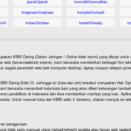
ijazah/ijasah
komoditi/komoditas
imaginasi/imajinasi
komplet/komplit
imil
imbau/himbau
kreatif/kreatip
n
rupakan KBBI Daring (Dalam Jaringan /
Online
tidak resmi) yang dibuat unt
us web (laman/
website
) sejenis, kami berusaha memberikan berbagai fitur leb
uk segala perambah web baik komputer desktop, laptop maupun telepon pintar 
BI Daring Edisi III, sehingga isi (kata dan arti) tersebut merupakan Hak
ami berusaha menambah kata-kata baru yang akan diberi keterangan tambahan d
 pendidikan di Indonesia dan bisa memberikan manfaat yang luas. Aplikasi i
rsedia. Untuk mencari kata dari KBBI edisi V (terbaru), silakan merujuk ke we
ahan penggunaan
una tidak perlu memuat ulang (
reload/refresh
) jendela atau laman web (
websi