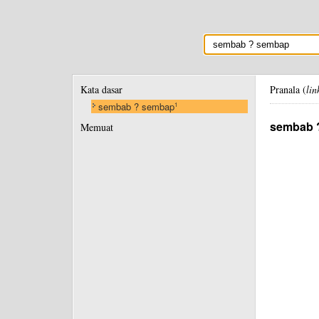
Kata dasar
Pranala (
lin
sembab ? sembap
1
sembab 
Memuat