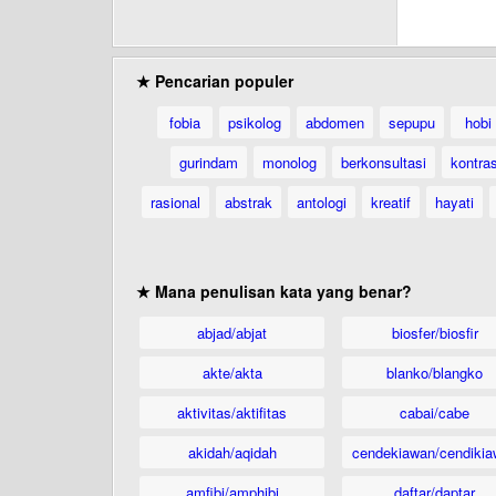
★ Pencarian populer
fobia
psikolog
abdomen
sepupu
hobi
gurindam
monolog
berkonsultasi
kontra
rasional
abstrak
antologi
kreatif
hayati
★ Mana penulisan kata yang benar?
abjad/abjat
biosfer/biosfir
akte/akta
blanko/blangko
aktivitas/aktifitas
cabai/cabe
akidah/aqidah
cendekiawan/cendikia
amfibi/amphibi
daftar/daptar