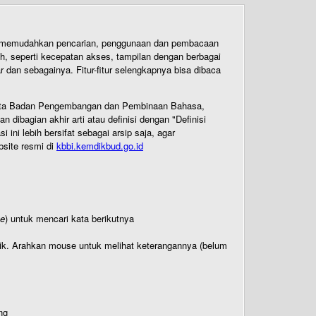
uk memudahkan pencarian, penggunaan dan pembacaan
ih, seperti kecepatan akses, tampilan dengan berbagai
dan sebagainya. Fitur-fitur selengkapnya bisa dibaca
 Cipta Badan Pengembangan dan Pembinaan Bahasa,
ibagian akhir arti atau definisi dengan "Definisi
ni lebih bersifat sebagai arsip saja, agar
bsite resmi di
kbbi.kemdikbud.go.id
te
) untuk mencari kata berikutnya
titik. Arahkan mouse untuk melihat keterangannya (belum
ng