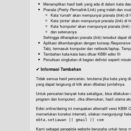
Menampilkan hasil baik yang ada di dalam kata dasa
Pranala (
Pretty Permalink/Link
) yang indah dan muda
Kata 'rumah' akan mempunyai pranala (
link
) di
Kata 'pintar' akan mempunyai pranala (
link
) di 
Kata 'komputer' akan mempunyai pranala (
link
)
dan seterusnya
Sehingga diharapkan pranala (
link
) tersebut dapat d
Aplikasi dikembangkan dengan konsep
Responsive
Tab), termasuk komputer dan netbook/laptop. Tamp
Tambahan kata-kata baru diluar KBBI edisi III
Penulisan singkatan di bagian definisi seperti misal
✔ Informasi Tambahan
Tidak semua hasil pencarian, terutama jika kata yang di
yang dapat langsung di klik akan dibatasi jumlahnya.
Untuk pencarian banyak kata sekaligus, bisa dilakuk
program dan komputer). Jika ditemukan, hasil utama ak
Edisi online/daring ini merupakan alternatif versi KBB
memerlukan koneksi internet), silakan mengunjungi hal
ebta.setiawan || gmail || com
Kami sebagai pengelola website berusaha untuk terus me