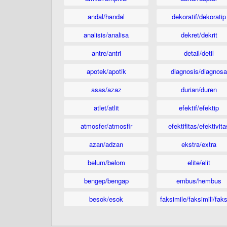
andal/handal
dekoratif/dekoratip
analisis/analisa
dekret/dekrit
antre/antri
detail/detil
apotek/apotik
diagnosis/diagnosa
asas/azaz
durian/duren
atlet/atlit
efektif/efektip
atmosfer/atmosfir
efektifitas/efektivita
azan/adzan
ekstra/extra
belum/belom
elite/elit
bengep/bengap
embus/hembus
besok/esok
faksimile/faksimili/faks