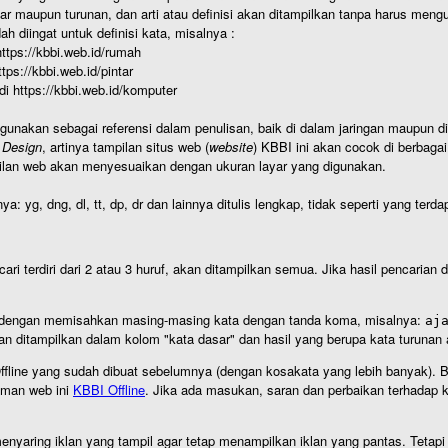
r maupun turunan, dan arti atau definisi akan ditampilkan tanpa harus mengu
h diingat untuk definisi kata, misalnya :
 https://kbbi.web.id/rumah
https://kbbi.web.id/pintar
 di https://kbbi.web.id/komputer
igunakan sebagai referensi dalam penulisan, baik di dalam jaringan maupun di 
 Design
, artinya tampilan situs web (
website
) KBBI ini akan cocok di berbaga
ilan web akan menyesuaikan dengan ukuran layar yang digunakan.
nya: yg, dng, dl, tt, dp, dr dan lainnya ditulis lengkap, tidak seperti yang te
cari terdiri dari 2 atau 3 huruf, akan ditampilkan semua. Jika hasil pencarian
an dengan memisahkan masing-masing kata dengan tanda koma, misalnya:
aj
an ditampilkan dalam kolom "kata dasar" dan hasil yang berupa kata turuna
I Offline yang sudah dibuat sebelumnya (dengan kosakata yang lebih banyak). 
aman web ini
KBBI Offline
. Jika ada masukan, saran dan perbaikan terhadap kb
nyaring iklan yang tampil agar tetap menampilkan iklan yang pantas. Tetapi j