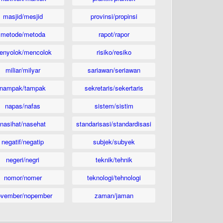
masjid/mesjid
provinsi/propinsi
metode/metoda
rapot/rapor
enyolok/mencolok
risiko/resiko
miliar/milyar
sariawan/seriawan
nampak/tampak
sekretaris/sekertaris
napas/nafas
sistem/sistim
nasihat/nasehat
standarisasi/standardisasi
negatif/negatip
subjek/subyek
negeri/negri
teknik/tehnik
nomor/nomer
teknologi/tehnologi
ovember/nopember
zaman/jaman