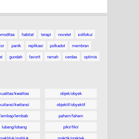
omoditas
habitat
terapi
novelet
solilokui
tor
panik
replikasi
polkadot
membran
at
gundah
favorit
ramah
cerdas
optimis
kualitas/kwalitas
objek/obyek
kuitansi/kwitansi
objektif/obyektif
lembap/lembab
paham/faham
lubang/lobang
pikir/fikir
makhluk/mahluk
praktik/praktek