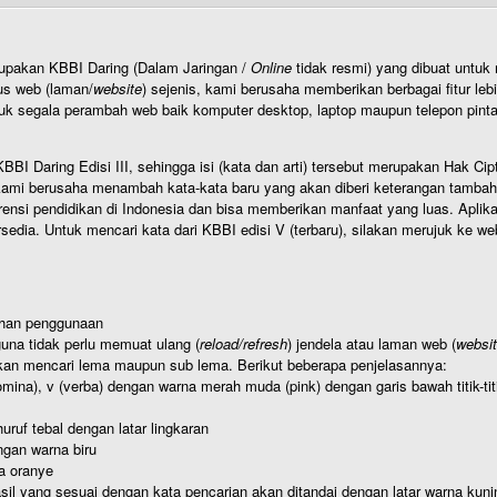
rupakan KBBI Daring (Dalam Jaringan /
Online
tidak resmi) yang dibuat unt
us web (laman/
website
) sejenis, kami berusaha memberikan berbagai fitur leb
uk segala perambah web baik komputer desktop, laptop maupun telepon pintar 
BI Daring Edisi III, sehingga isi (kata dan arti) tersebut merupakan Hak
ami berusaha menambah kata-kata baru yang akan diberi keterangan tambahan d
 pendidikan di Indonesia dan bisa memberikan manfaat yang luas. Aplikasi i
rsedia. Untuk mencari kata dari KBBI edisi V (terbaru), silakan merujuk ke we
ahan penggunaan
una tidak perlu memuat ulang (
reload/refresh
) jendela atau laman web (
websi
kan mencari lema maupun sub lema. Berikut beberapa penjelasannya:
nomina), v (verba) dengan warna merah muda (pink) dengan garis bawah titik-
uruf tebal dengan latar lingkaran
gan warna biru
a oranye
hasil yang sesuai dengan kata pencarian akan ditandai dengan latar warna kuni