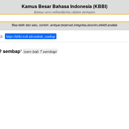
Kamus Besar Bahasa Indonesia (KBBI)
Kamus versi online/daring (dalam jaringan)
Bisa lebih dari satu, contoh:
ambyar,terjemah,integritas,sinonim,efektif,analisis
k
):
https://kbbi.web.id/sembab_sembap
? sembap
1
/sem·bab ? sembap/