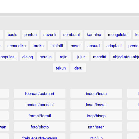
basis
pantun
suvenir
semburat
karmina
mengoleksi
k
s
senandika
toraks
inisiatif
novel
absurd
adaptasi
preda
populasi
dialog
perajin
rajin
jujur
mandiri
abjad-atau-abj
tekun
deru
februari/pebruari
indera/indra
fondasi/pondasi
insaf/insyaf
formal/formil
isap/hisap
wan
foto/photo
istri/isteri
frekuensi/frekwensi
izin/ijin