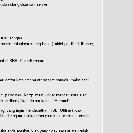
nduh ulang data dari server
luar jaringan.
i media, misalnya smartphone (Tablet pc, iPad, iPhone,
rdapat di KBBI PusatBahasa.
 dari daftar kata "Memuat" sangat banyak, maka hasil
(untuk mencari kata ajar,
ar,program,komputer
n akan ditampilkan dalam kolom "Memuat".
Bagi yang ingin mendapatkan KBBI Offline (tidak
bi daring ini, silakan mengirimkan ke alamat email:
ika anda melihat iklan yang tidak sesuai atau tidak