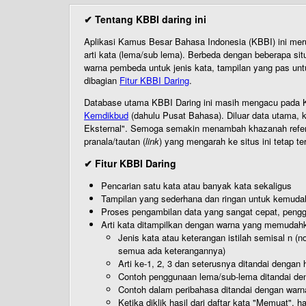
✔ Tentang KBBI daring ini
Aplikasi Kamus Besar Bahasa Indonesia (KBBI) ini me
arti kata (lema/sub lema). Berbeda dengan beberapa sit
warna pembeda untuk jenis kata, tampilan yang pas unt
dibagian
Fitur KBBI Daring
.
Database utama KBBI Daring ini masih mengacu pada KB
Kemdikbud
(dahulu Pusat Bahasa). Diluar data utama, k
Eksternal". Semoga semakin menambah khazanah referensi
pranala/tautan (
link
) yang mengarah ke situs ini tetap te
✔ Fitur KBBI Daring
Pencarian satu kata atau banyak kata sekaligus
Tampilan yang sederhana dan ringan untuk kemud
Proses pengambilan data yang sangat cepat, pengg
Arti kata ditampilkan dengan warna yang memudah
Jenis kata atau keterangan istilah semisal n (
semua ada keterangannya)
Arti ke-1, 2, 3 dan seterusnya ditandai dengan h
Contoh penggunaan lema/sub-lema ditandai den
Contoh dalam peribahasa ditandai dengan warn
Ketika diklik hasil dari daftar kata "Memuat", 