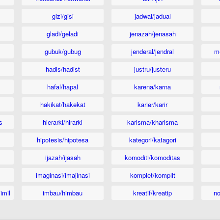
gizi/gisi
jadwal/jadual
gladi/geladi
jenazah/jenasah
gubuk/gubug
jenderal/jendral
m
hadis/hadist
justru/justeru
hafal/hapal
karena/karna
hakikat/hakekat
karier/karir
s
hierarki/hirarki
karisma/kharisma
hipotesis/hipotesa
kategori/katagori
ijazah/ijasah
komoditi/komoditas
imaginasi/imajinasi
komplet/komplit
imil
imbau/himbau
kreatif/kreatip
n