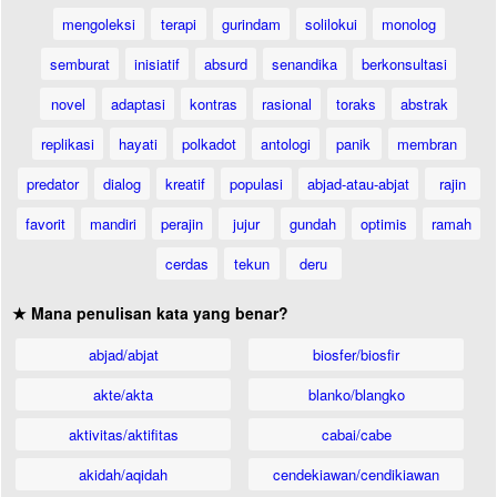
mengoleksi
terapi
gurindam
solilokui
monolog
semburat
inisiatif
absurd
senandika
berkonsultasi
novel
adaptasi
kontras
rasional
toraks
abstrak
replikasi
hayati
polkadot
antologi
panik
membran
predator
dialog
kreatif
populasi
abjad-atau-abjat
rajin
favorit
mandiri
perajin
jujur
gundah
optimis
ramah
cerdas
tekun
deru
★ Mana penulisan kata yang benar?
abjad/abjat
biosfer/biosfir
akte/akta
blanko/blangko
aktivitas/aktifitas
cabai/cabe
akidah/aqidah
cendekiawan/cendikiawan