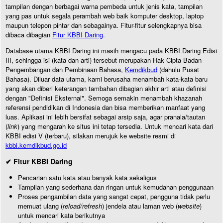
tampilan dengan berbagai warna pembeda untuk jenis kata, tampilan
yang pas untuk segala perambah web baik komputer desktop, laptop
maupun telepon pintar dan sebagainya. Fitur-fitur selengkapnya bisa
dibaca dibagian
Fitur KBBI Daring
.
Database utama KBBI Daring ini masih mengacu pada KBBI Daring Edisi
III, sehingga isi (kata dan arti) tersebut merupakan Hak Cipta Badan
Pengembangan dan Pembinaan Bahasa,
Kemdikbud
(dahulu Pusat
Bahasa). Diluar data utama, kami berusaha menambah kata-kata baru
yang akan diberi keterangan tambahan dibagian akhir arti atau definisi
dengan "Definisi Eksternal". Semoga semakin menambah khazanah
referensi pendidikan di Indonesia dan bisa memberikan manfaat yang
luas. Aplikasi ini lebih bersifat sebagai arsip saja, agar pranala/tautan
(
link
) yang mengarah ke situs ini tetap tersedia. Untuk mencari kata dari
KBBI edisi V (terbaru), silakan merujuk ke website resmi di
kbbi.kemdikbud.go.id
✔ Fitur KBBI Daring
Pencarian satu kata atau banyak kata sekaligus
Tampilan yang sederhana dan ringan untuk kemudahan penggunaan
Proses pengambilan data yang sangat cepat, pengguna tidak perlu
memuat ulang (
reload/refresh
) jendela atau laman web (
website
)
untuk mencari kata berikutnya