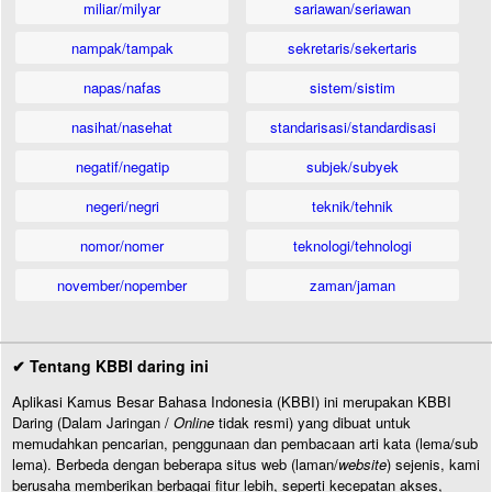
miliar/milyar
sariawan/seriawan
nampak/tampak
sekretaris/sekertaris
napas/nafas
sistem/sistim
nasihat/nasehat
standarisasi/standardisasi
negatif/negatip
subjek/subyek
negeri/negri
teknik/tehnik
nomor/nomer
teknologi/tehnologi
november/nopember
zaman/jaman
✔ Tentang KBBI daring ini
Aplikasi Kamus Besar Bahasa Indonesia (KBBI) ini merupakan KBBI
Daring (Dalam Jaringan /
Online
tidak resmi) yang dibuat untuk
memudahkan pencarian, penggunaan dan pembacaan arti kata (lema/sub
lema). Berbeda dengan beberapa situs web (laman/
website
) sejenis, kami
berusaha memberikan berbagai fitur lebih, seperti kecepatan akses,