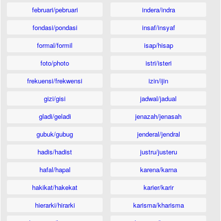
februari/pebruari
indera/indra
fondasi/pondasi
insaf/insyaf
formal/formil
isap/hisap
foto/photo
istri/isteri
frekuensi/frekwensi
izin/ijin
gizi/gisi
jadwal/jadual
gladi/geladi
jenazah/jenasah
gubuk/gubug
jenderal/jendral
hadis/hadist
justru/justeru
hafal/hapal
karena/karna
hakikat/hakekat
karier/karir
hierarki/hirarki
karisma/kharisma