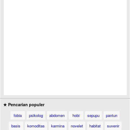
★ Pencarian populer
fobia
psikolog
abdomen
hobi
sepupu
pantun
basis
komoditas
karmina
novelet
habitat
suvenir