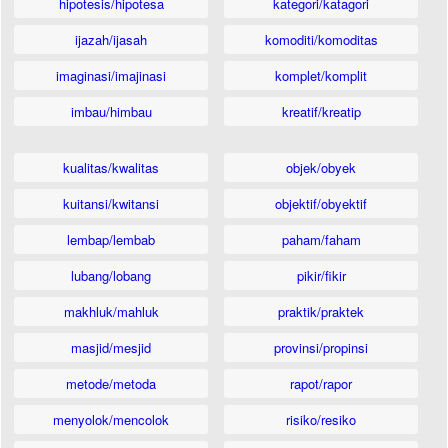
hipotesis/hipotesa
kategori/katagori
ijazah/ijasah
komoditi/komoditas
imaginasi/imajinasi
komplet/komplit
imbau/himbau
kreatif/kreatip
kualitas/kwalitas
objek/obyek
kuitansi/kwitansi
objektif/obyektif
lembap/lembab
paham/faham
lubang/lobang
pikir/fikir
makhluk/mahluk
praktik/praktek
masjid/mesjid
provinsi/propinsi
metode/metoda
rapot/rapor
menyolok/mencolok
risiko/resiko