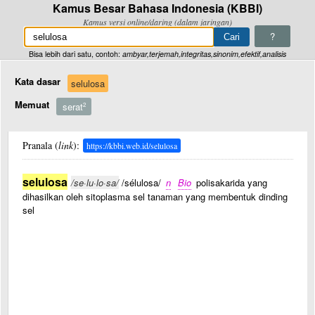
Kamus Besar Bahasa Indonesia (KBBI)
Kamus versi online/daring (dalam jaringan)
?
Bisa lebih dari satu, contoh:
ambyar,terjemah,integritas,sinonim,efektif,analisis
Kata dasar
selulosa
Memuat
serat
2
Pranala (
link
):
https://kbbi.web.id/selulosa
selulosa
/se·lu·lo·sa/
/sélulosa/
n
Bio
polisakarida yang
dihasilkan oleh sitoplasma sel tanaman yang membentuk dinding
sel