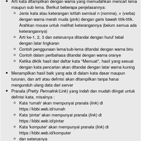
Arti kata ditampilkan dengan warna yang memudahkan mencari lema
maupun sub lema. Berikut beberapa penjelasannya:
Jenis kata atau keterangan istilah semisal n (nomina), v (verba)
dengan warna merah muda (pink) dengan garis bawah titik-titik.
Arahkan mouse untuk melihat keterangannya (belum semua ada
keterangannya)
Arti ke-1, 2, 3 dan seterusnya ditandai dengan huruf tebal
dengan latar lingkaran
Contoh penggunaan lema/sub-lema ditandai dengan warna biru
Contoh dalam peribahasa ditandai dengan warna oranye
Ketika diklik hasil dari daftar kata "Memuat", hasil yang sesuai
dengan kata pencarian akan ditandai dengan latar warna kuning
Menampilkan hasil baik yang ada di dalam kata dasar maupun
turunan, dan arti atau definisi akan ditampilkan tanpa harus
mengunduh ulang data dari server
Pranala (
Pretty Permalink/Link
) yang indah dan mudah diingat untuk
definisi kata, misalnya :
Kata 'rumah' akan mempunyai pranala (
link
) di
https://kbbi.web.id/rumah
Kata 'pintar' akan mempunyai pranala (
link
) di
https://kbbi.web.id/pintar
Kata 'komputer' akan mempunyai pranala (
link
) di
https://kbbi.web.id/komputer
dan seterusnya