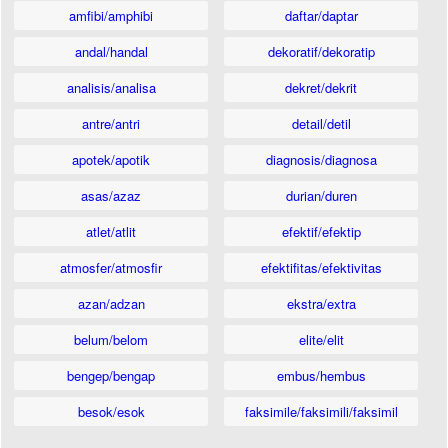
amfibi/amphibi
daftar/daptar
andal/handal
dekoratif/dekoratip
analisis/analisa
dekret/dekrit
antre/antri
detail/detil
apotek/apotik
diagnosis/diagnosa
asas/azaz
durian/duren
atlet/atlit
efektif/efektip
atmosfer/atmosfir
efektifitas/efektivitas
azan/adzan
ekstra/extra
belum/belom
elite/elit
bengep/bengap
embus/hembus
besok/esok
faksimile/faksimili/faksimil