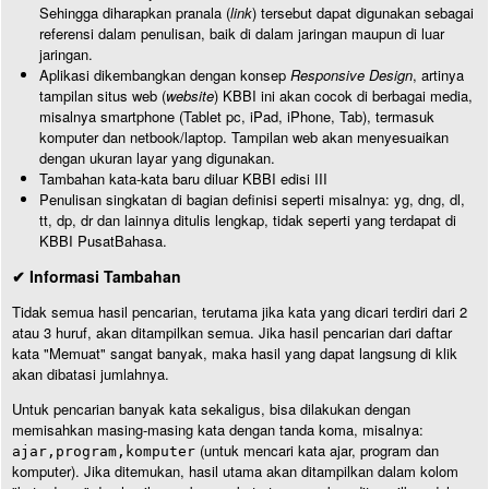
Sehingga diharapkan pranala (
link
) tersebut dapat digunakan sebagai
referensi dalam penulisan, baik di dalam jaringan maupun di luar
jaringan.
Aplikasi dikembangkan dengan konsep
Responsive Design
, artinya
tampilan situs web (
website
) KBBI ini akan cocok di berbagai media,
misalnya smartphone (Tablet pc, iPad, iPhone, Tab), termasuk
komputer dan netbook/laptop. Tampilan web akan menyesuaikan
dengan ukuran layar yang digunakan.
Tambahan kata-kata baru diluar KBBI edisi III
Penulisan singkatan di bagian definisi seperti misalnya: yg, dng, dl,
tt, dp, dr dan lainnya ditulis lengkap, tidak seperti yang terdapat di
KBBI PusatBahasa.
✔ Informasi Tambahan
Tidak semua hasil pencarian, terutama jika kata yang dicari terdiri dari 2
atau 3 huruf, akan ditampilkan semua. Jika hasil pencarian dari daftar
kata "Memuat" sangat banyak, maka hasil yang dapat langsung di klik
akan dibatasi jumlahnya.
Untuk pencarian banyak kata sekaligus, bisa dilakukan dengan
memisahkan masing-masing kata dengan tanda koma, misalnya:
(untuk mencari kata ajar, program dan
ajar,program,komputer
komputer). Jika ditemukan, hasil utama akan ditampilkan dalam kolom