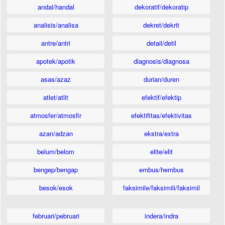
andal/handal
dekoratif/dekoratip
analisis/analisa
dekret/dekrit
antre/antri
detail/detil
apotek/apotik
diagnosis/diagnosa
asas/azaz
durian/duren
atlet/atlit
efektif/efektip
atmosfer/atmosfir
efektifitas/efektivitas
azan/adzan
ekstra/extra
belum/belom
elite/elit
bengep/bengap
embus/hembus
besok/esok
faksimile/faksimili/faksimil
februari/pebruari
indera/indra