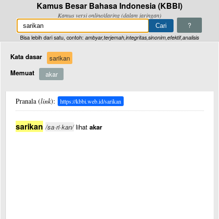
Kamus Besar Bahasa Indonesia (KBBI)
Kamus versi online/daring (dalam jaringan)
?
Bisa lebih dari satu, contoh:
ambyar,terjemah,integritas,sinonim,efektif,analisis
Kata dasar
sarikan
Memuat
akar
Pranala (
link
):
https://kbbi.web.id/sarikan
sarikan
/sa·ri·kan/
lihat
akar