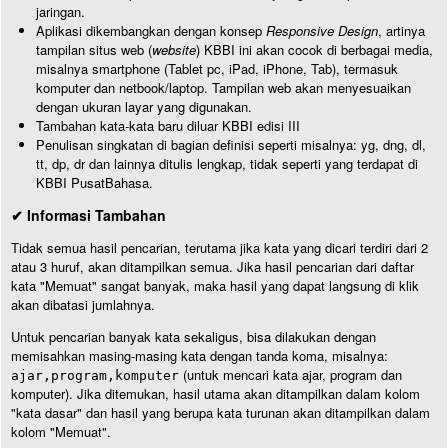
jaringan.
Aplikasi dikembangkan dengan konsep
Responsive Design
, artinya
tampilan situs web (
website
) KBBI ini akan cocok di berbagai media,
misalnya smartphone (Tablet pc, iPad, iPhone, Tab), termasuk
komputer dan netbook/laptop. Tampilan web akan menyesuaikan
dengan ukuran layar yang digunakan.
Tambahan kata-kata baru diluar KBBI edisi III
Penulisan singkatan di bagian definisi seperti misalnya: yg, dng, dl,
tt, dp, dr dan lainnya ditulis lengkap, tidak seperti yang terdapat di
KBBI PusatBahasa.
✔ Informasi Tambahan
Tidak semua hasil pencarian, terutama jika kata yang dicari terdiri dari 2
atau 3 huruf, akan ditampilkan semua. Jika hasil pencarian dari daftar
kata "Memuat" sangat banyak, maka hasil yang dapat langsung di klik
akan dibatasi jumlahnya.
Untuk pencarian banyak kata sekaligus, bisa dilakukan dengan
memisahkan masing-masing kata dengan tanda koma, misalnya:
(untuk mencari kata ajar, program dan
ajar,program,komputer
komputer). Jika ditemukan, hasil utama akan ditampilkan dalam kolom
"kata dasar" dan hasil yang berupa kata turunan akan ditampilkan dalam
kolom "Memuat".