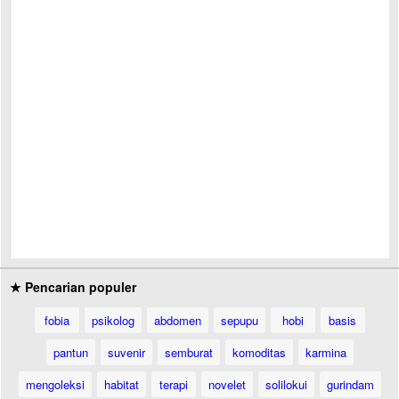
★ Pencarian populer
fobia
psikolog
abdomen
sepupu
hobi
basis
pantun
suvenir
semburat
komoditas
karmina
mengoleksi
habitat
terapi
novelet
solilokui
gurindam