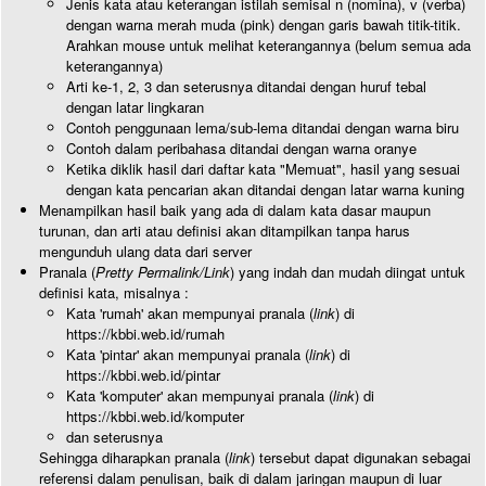
Jenis kata atau keterangan istilah semisal n (nomina), v (verba)
dengan warna merah muda (pink) dengan garis bawah titik-titik.
Arahkan mouse untuk melihat keterangannya (belum semua ada
keterangannya)
Arti ke-1, 2, 3 dan seterusnya ditandai dengan huruf tebal
dengan latar lingkaran
Contoh penggunaan lema/sub-lema ditandai dengan warna biru
Contoh dalam peribahasa ditandai dengan warna oranye
Ketika diklik hasil dari daftar kata "Memuat", hasil yang sesuai
dengan kata pencarian akan ditandai dengan latar warna kuning
Menampilkan hasil baik yang ada di dalam kata dasar maupun
turunan, dan arti atau definisi akan ditampilkan tanpa harus
mengunduh ulang data dari server
Pranala (
Pretty Permalink/Link
) yang indah dan mudah diingat untuk
definisi kata, misalnya :
Kata 'rumah' akan mempunyai pranala (
link
) di
https://kbbi.web.id/rumah
Kata 'pintar' akan mempunyai pranala (
link
) di
https://kbbi.web.id/pintar
Kata 'komputer' akan mempunyai pranala (
link
) di
https://kbbi.web.id/komputer
dan seterusnya
Sehingga diharapkan pranala (
link
) tersebut dapat digunakan sebagai
referensi dalam penulisan, baik di dalam jaringan maupun di luar