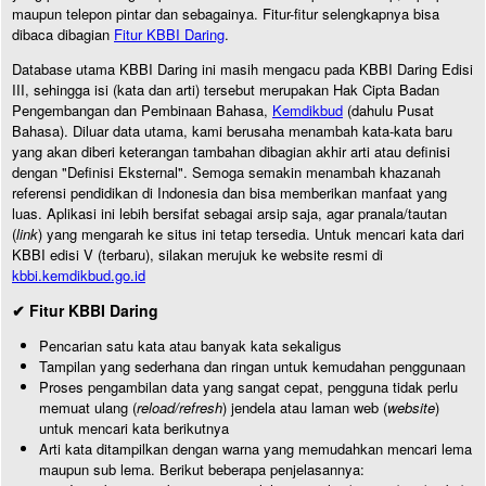
maupun telepon pintar dan sebagainya. Fitur-fitur selengkapnya bisa
dibaca dibagian
Fitur KBBI Daring
.
Database utama KBBI Daring ini masih mengacu pada KBBI Daring Edisi
III, sehingga isi (kata dan arti) tersebut merupakan Hak Cipta Badan
Pengembangan dan Pembinaan Bahasa,
Kemdikbud
(dahulu Pusat
Bahasa). Diluar data utama, kami berusaha menambah kata-kata baru
yang akan diberi keterangan tambahan dibagian akhir arti atau definisi
dengan "Definisi Eksternal". Semoga semakin menambah khazanah
referensi pendidikan di Indonesia dan bisa memberikan manfaat yang
luas. Aplikasi ini lebih bersifat sebagai arsip saja, agar pranala/tautan
(
link
) yang mengarah ke situs ini tetap tersedia. Untuk mencari kata dari
KBBI edisi V (terbaru), silakan merujuk ke website resmi di
kbbi.kemdikbud.go.id
✔ Fitur KBBI Daring
Pencarian satu kata atau banyak kata sekaligus
Tampilan yang sederhana dan ringan untuk kemudahan penggunaan
Proses pengambilan data yang sangat cepat, pengguna tidak perlu
memuat ulang (
reload/refresh
) jendela atau laman web (
website
)
untuk mencari kata berikutnya
Arti kata ditampilkan dengan warna yang memudahkan mencari lema
maupun sub lema. Berikut beberapa penjelasannya: