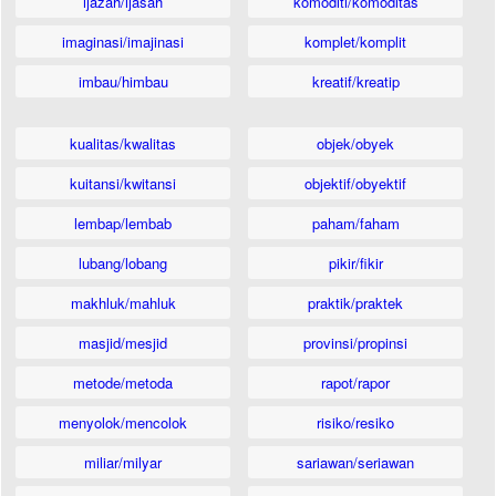
ijazah/ijasah
komoditi/komoditas
imaginasi/imajinasi
komplet/komplit
imbau/himbau
kreatif/kreatip
kualitas/kwalitas
objek/obyek
kuitansi/kwitansi
objektif/obyektif
lembap/lembab
paham/faham
lubang/lobang
pikir/fikir
makhluk/mahluk
praktik/praktek
masjid/mesjid
provinsi/propinsi
metode/metoda
rapot/rapor
menyolok/mencolok
risiko/resiko
miliar/milyar
sariawan/seriawan