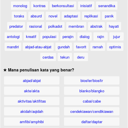
monolog
kontras
berkonsultasi
inisiatif
senandika
toraks
absurd
novel
adaptasi
replikasi
panik
predator
rasional
polkadot
membran
abstrak
hayati
antologi
kreatif
populasi
perajin
dialog
rajin
jujur
mandiri
abjad-atau-abjat
gundah
favorit
ramah
optimis
cerdas
tekun
deru
★ Mana penulisan kata yang benar?
abjad/abjat
biosfer/biosfir
akte/akta
blanko/blangko
aktivitas/aktifitas
cabai/cabe
akidah/aqidah
cendekiawan/cendikiawan
amfibi/amphibi
daftar/daptar