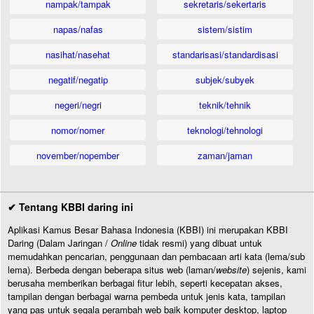
nampak/tampak
sekretaris/sekertaris
napas/nafas
sistem/sistim
nasihat/nasehat
standarisasi/standardisasi
negatif/negatip
subjek/subyek
negeri/negri
teknik/tehnik
nomor/nomer
teknologi/tehnologi
november/nopember
zaman/jaman
✔ Tentang KBBI daring ini
Aplikasi Kamus Besar Bahasa Indonesia (KBBI) ini merupakan KBBI
Daring (Dalam Jaringan /
Online
tidak resmi) yang dibuat untuk
memudahkan pencarian, penggunaan dan pembacaan arti kata (lema/sub
lema). Berbeda dengan beberapa situs web (laman/
website
) sejenis, kami
berusaha memberikan berbagai fitur lebih, seperti kecepatan akses,
tampilan dengan berbagai warna pembeda untuk jenis kata, tampilan
yang pas untuk segala perambah web baik komputer desktop, laptop