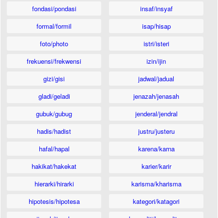
fondasi/pondasi
insaf/insyaf
formal/formil
isap/hisap
foto/photo
istri/isteri
frekuensi/frekwensi
izin/ijin
gizi/gisi
jadwal/jadual
gladi/geladi
jenazah/jenasah
gubuk/gubug
jenderal/jendral
hadis/hadist
justru/justeru
hafal/hapal
karena/karna
hakikat/hakekat
karier/karir
hierarki/hirarki
karisma/kharisma
hipotesis/hipotesa
kategori/katagori